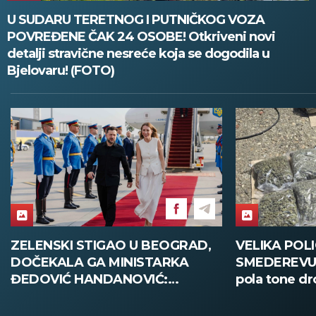
U SUDARU TERETNOG I PUTNIČKOG VOZA
POVREĐENE ČAK 24 OSOBE! Otkriveni novi
detalji stravične nesreće koja se dogodila u
Bjelovaru! (FOTO)
ZELENSKI STIGAO U BEOGRAD,
VELIKA POLI
DOČEKALA GA MINISTARKA
SMEDEREVU:
ĐEDOVIĆ HANDANOVIĆ:
pola tone dr
Predsednik Ukrajine prvi put u
poseti Srbiji - sutra sastanak sa