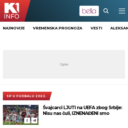
NAJNOVIJE
VREMENSKA PROGNOZA
VESTI
ALEKSAN
SP U FUDBALU 2022.
Švajcarci LJUTI na UEFA zbog Srbije:
Nisu nas čuli, IZNENAĐENI smo