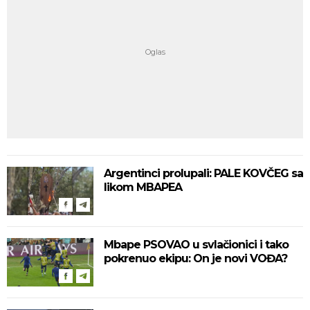
Argentinci prolupali: PALE KOVČEG sa
likom MBAPEA
Mbape PSOVAO u svlačionici i tako
pokrenuo ekipu: On je novi VOĐA?