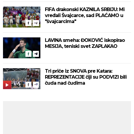
FIFA drakonski KAZNILA SRBIJU: Mi
vređali Švajcarce, sad PLAĆAMO u
"švajcarcima"
LAVINA smeha: ĐOKOVIĆ iskopirao
MESIJA, teniski svet ZAPLAKAO
Tri priče iz SNOVA pre Katara:
REPREZENTACIJE čiji su PODVIZI bili
čuda nad čudima