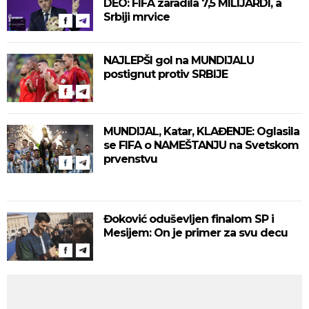
DEO: FIFA zaradila 7,5 MILIJARDI, a
Srbiji mrvice
NAJLEPŠI gol na MUNDIJALU
postignut protiv SRBIJE
MUNDIJAL, Katar, KLAĐENJE: Oglasila
se FIFA o NAMEŠTANJU na Svetskom
prvenstvu
Đoković oduševljen finalom SP i
Mesijem: On je primer za svu decu