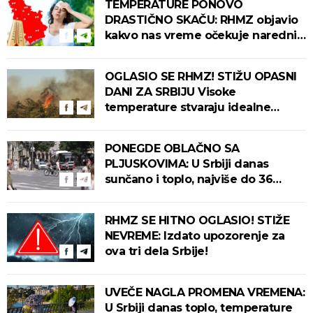
TEMPERATURE PONOVO
DRASTIČNO SKAČU: RHMZ objavio
kakvo nas vreme očekuje narednih
dana!
OGLASIO SE RHMZ! STIŽU OPASNI
DANI ZA SRBIJU Visoke
temperature stvaraju idealne
uslove za izbijanje i širenje požara!
PONEGDE OBLAČNO SA
PLJUSKOVIMA: U Srbiji danas
sunčano i toplo, najviše do 36
stepeni!
RHMZ SE HITNO OGLASIO! STIŽE
NEVREME: Izdato upozorenje za
ova tri dela Srbije!
UVEČE NAGLA PROMENA VREMENA:
U Srbiji danas toplo, temperature