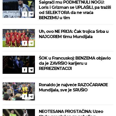
Saigrači mu PODMETNULI NOGU:
Loris i Grizman se UPLAŠILI, pa tražili
od SELEKTORA da ne vraća
BENZEMU u tim
Uh, ovo NE PRIJA: Čak trojica Srba u
NAJGOREM timu Mundijala
ŠOK u Francuskoj: BENZEMA objavio
da je ZAVRŠIO karijeru u
REPREZENTACIJI
Ronaldo je najveće RAZOČARANJE
Mundijala, sve je SRUŠIO
NEOTESANA PROSTAČINA: Uzeo