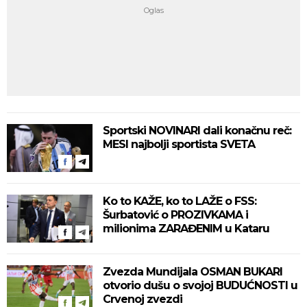
Sportski NOVINARI dali konačnu reč:
MESI najbolji sportista SVETA
Ko to KAŽE, ko to LAŽE o FSS:
Šurbatović o PROZIVKAMA i
milionima ZARAĐENIM u Kataru
Zvezda Mundijala OSMAN BUKARI
otvorio dušu o svojoj BUDUĆNOSTI u
Crvenoj zvezdi