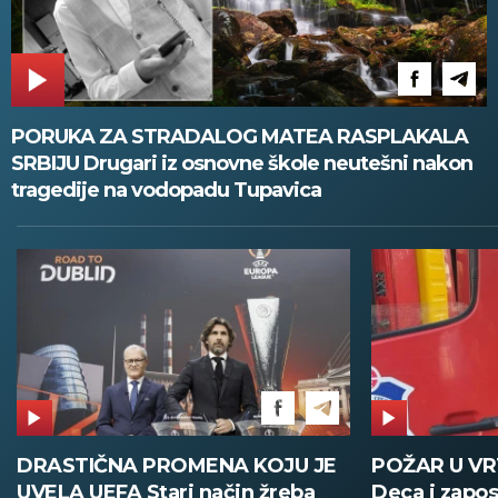
PORUKA ZA STRADALOG MATEA RASPLAKALA
SRBIJU Drugari iz osnovne škole neutešni nakon
tragedije na vodopadu Tupavica
DRASTIČNA PROMENA KOJU JE
POŽAR U V
UVELA UEFA Stari način žreba
Deca i zapos