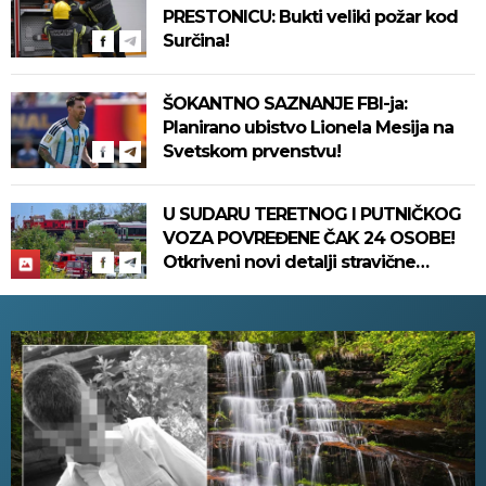
PRESTONICU: Bukti veliki požar kod
Surčina!
ŠOKANTNO SAZNANJE FBI-ja:
Planirano ubistvo Lionela Mesija na
Svetskom prvenstvu!
U SUDARU TERETNOG I PUTNIČKOG
VOZA POVREĐENE ČAK 24 OSOBE!
Otkriveni novi detalji stravične
nesreće koja se dogodila u
Bjelovaru! (FOTO)