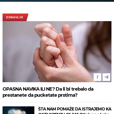
Vučićem! (FOTO/VIDEO)
ZDRAVLJE
OPASNA NAVIKA ILI NE? Da li bi trebalo da
prestanete da pucketate prstima?
ŠTA NAM POMAŽE DA ISTRAJEMO KA