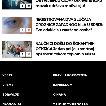
OSTVARENJU CILJA? Otkriveno kako
mozak održava motivaciju!
REGISTROVANA DVA SLUČAJA
GROZNICE ZAPADNOG NILA U SRBIJI:
Evo odakle su zaražene osobe!
Pročitajte na vreme savete "Batuta"
za zaštitu!
NAUČNICI DOŠLI DO ŠOKANTNIH
OTKRIĆA Jedan pol je u smrtnoj
opasnosti tokom toplotnih talasa!
VESTI
PRAVILA KORIŠĆENJA
VREME
IMPRESSUM
ZDRAVLJE
O NAMA
EKONOMIJA
TANJUG TV PROGRAM