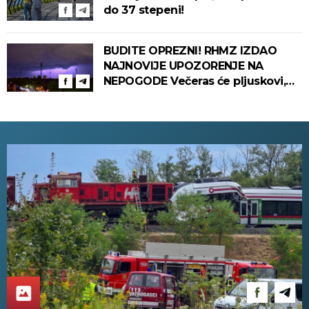
do 37 stepeni!
BUDITE OPREZNI! RHMZ IZDAO
NAJNOVIJE UPOZORENJE NA
NEPOGODE Večeras će pljuskovi,
grmljavina i olujni vetar pogoditi
ove delove zemlje!