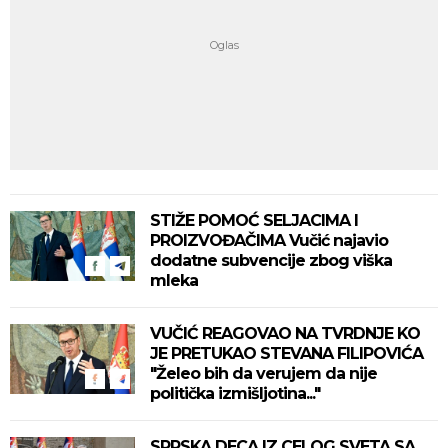
STIŽE POMOĆ SELJACIMA I
PROIZVOĐAČIMA Vučić najavio
dodatne subvencije zbog viška
mleka
VUČIĆ REAGOVAO NA TVRDNJE KO
JE PRETUKAO STEVANA FILIPOVIĆA
"Želeo bih da verujem da nije
politička izmišljotina..."
SRPSKA DECA IZ CELOG SVETA SA