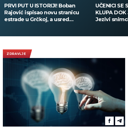
PRVI PUT U ISTORIJI! Boban
UČENICI SE 
Rajović ispisao novu stranicu
KLUPA DOK 
estrade u Grčkoj, a usred
Jezivi snimc
nastupa pozvao Acu Pejovića!
(UZNEMIRUJ
(VIDEO)
ZDRAVLJE