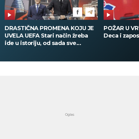
POŽAR U VRTIĆU NA VOŽDOVCU
SINIŠA MAL
Deca i zaposleni evakuisani
DOBIO NAJN
PATIKA Evo k
su posebne 