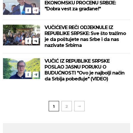
EKONOMSKU PROCENU SRBIJE:
"Dobra vest za građane!"
VUČIĆEVE REČI ODJEKNULE IZ
REPUBLIKE SRPSKE: Sve što tražimo
je da poštujete nas Srbe i da nas
nazivate Srbima
VUČIĆ IZ REPUBLIKE SRPSKE
POSLAO JASNU PORUKU O
BUDUĆNOSTI "Ovo je najbolji način
da Srbija pobeđuje" (VIDEO)
1
2