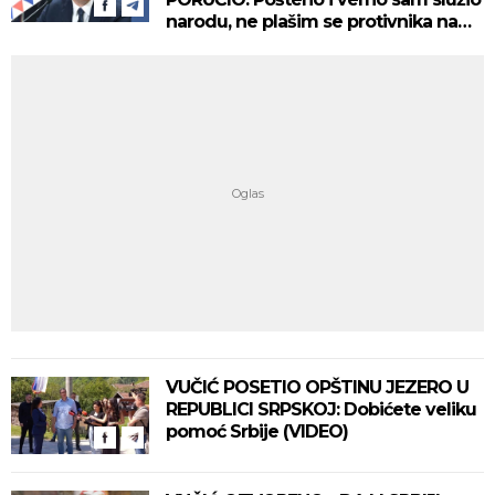
narodu, ne plašim se protivnika na
izborima!
VUČIĆ POSETIO OPŠTINU JEZERO U
REPUBLICI SRPSKOJ: Dobićete veliku
pomoć Srbije (VIDEO)