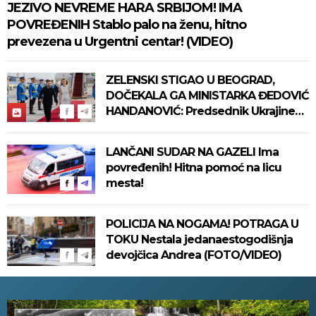
JEZIVO NEVREME HARA SRBIJOM! IMA
POVREĐENIH Stablo palo na ženu, hitno
prevezena u Urgentni centar! (VIDEO)
ZELENSKI STIGAO U BEOGRAD,
DOČEKALA GA MINISTARKA ĐEDOVIĆ
HANDANOVIĆ: Predsednik Ukrajine
prvi put u poseti Srbiji - sutra
sastanak sa Vučićem! (FOTO/VIDEO)
LANČANI SUDAR NA GAZELI Ima
povređenih! Hitna pomoć na licu
mesta!
POLICIJA NA NOGAMA! POTRAGA U
TOKU Nestala jedanaestogodišnja
devojčica Andrea (FOTO/VIDEO)