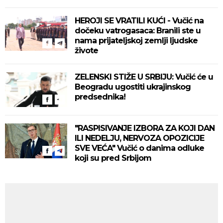
sastanak sa Vučićem! (FOTO/VIDEO)
HEROJI SE VRATILI KUĆI - Vučić na
dočeku vatrogasaca: Branili ste u
nama prijateljskoj zemlji ljudske
živote
ZELENSKI STIŽE U SRBIJU: Vučić će u
Beogradu ugostiti ukrajinskog
predsednika!
"RASPISIVANJE IZBORA ZA KOJI DAN
ILI NEDELJU, NERVOZA OPOZICIJE
SVE VEĆA" Vučić o danima odluke
koji su pred Srbijom