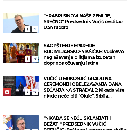
"HRABRI SINOVI NAŠE ZEMLJE,
SREĆNO" Predsednik Vučić čestitao
Dan rudara
SAOPŠTENJE EPARHIJE
BUDIMLJANSKO-NIKŠIĆKE: Vučićevo
naglašavanje o litijama izuzetan
doprinos očuvanju istine
VUČIĆ U MRKONJIĆ GRADU NA
CEREMONIJI OBELEŽAVANJA DANA
SEĆANJA NA STRADALE: Nikada više
nigde neće biti "Oluje", Srbija
dovoljno snažna da zaštiti svoj
narod! (FOTO/VIDEO)
"NIKADA SE NEĆU SKLANJATI I
BEŽATI" PREDSEDNIK VUČIĆ
PORUČIO: Pošteno i verno sam služio