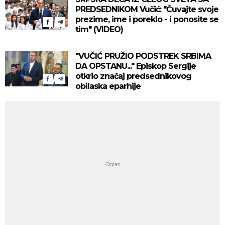
PREDSEDNIKOM Vučić: "Čuvajte svoje
prezime, ime i poreklo - i ponosite se
tim" (VIDEO)
"VUČIĆ PRUŽIO PODSTREK SRBIMA
DA OPSTANU..." Episkop Sergije
otkrio značaj predsednikovog
obilaska eparhije