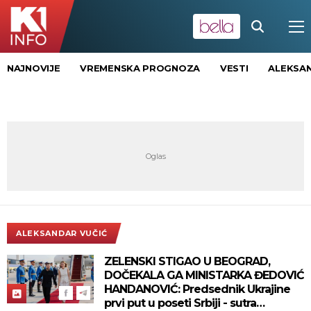
NAJNOVIJE
VREMENSKA PROGNOZA
VESTI
ALEKSAN
ALEKSANDAR VUČIĆ
ZELENSKI STIGAO U BEOGRAD,
DOČEKALA GA MINISTARKA ĐEDOVIĆ
HANDANOVIĆ: Predsednik Ukrajine
prvi put u poseti Srbiji - sutra