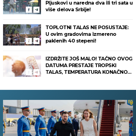
Pljuskovi u naredna dva ili tri sata u
više delova Srbije!
TOPLOTNI TALAS NE POSUSTAJE:
U ovim gradovima izmereno
paklenih 40 stepeni!
IZDRŽITE JOŠ MALO! TAČNO OVOG
DATUMA PRESTAJE TROPSKI
TALAS, TEMPERATURA KONAČNO
PADA! Meteorolog otkrio kada u
Srbiju stiže zahlađenje!