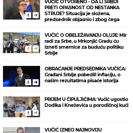
VUČIĆ OTVORENO - DA LI SRBIJI
PRETI OPASNOST OD NESTANKA
STRUJE? Situacija je složena,
predsednik objasnio i zbog čega
VUČIĆ O OBELEŽAVANJU OLUJE: Mir
radi za Srbe, u Mrkonjić Gradu ću
izneti smernice za buduću politiku
Srbije
OBRAĆANJE PREDSEDNIKA VUČIĆA:
Građani Srbije pobedili inflaciju, o
našim rezultatima pisaće istorija
PRIJEM U ČIPULJIĆIMA: Vučić ugostio
Dodika i Kneževića u porodičnoj kući
VUČIĆ IZNEO NAJNOVIJU