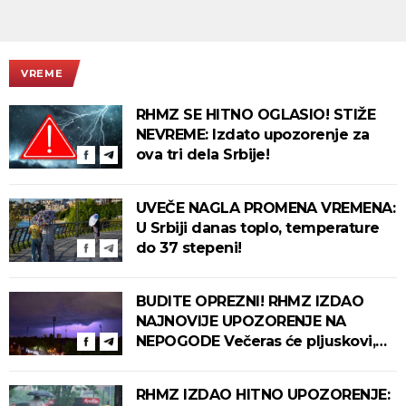
VREME
RHMZ SE HITNO OGLASIO! STIŽE
NEVREME: Izdato upozorenje za
ova tri dela Srbije!
UVEČE NAGLA PROMENA VREMENA:
U Srbiji danas toplo, temperature
do 37 stepeni!
BUDITE OPREZNI! RHMZ IZDAO
NAJNOVIJE UPOZORENJE NA
NEPOGODE Večeras će pljuskovi,
grmljavina i olujni vetar pogoditi
ove delove zemlje!
RHMZ IZDAO HITNO UPOZORENJE: