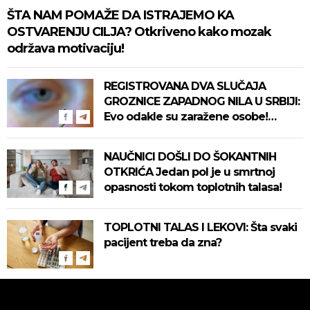
ŠTA NAM POMAŽE DA ISTRAJEMO KA
OSTVARENJU CILJA? Otkriveno kako mozak
održava motivaciju!
REGISTROVANA DVA SLUČAJA
GROZNICE ZAPADNOG NILA U SRBIJI:
Evo odakle su zaražene osobe!
Pročitajte na vreme savete "Batuta"
za zaštitu!
NAUČNICI DOŠLI DO ŠOKANTNIH
OTKRIĆA Jedan pol je u smrtnoj
opasnosti tokom toplotnih talasa!
TOPLOTNI TALAS I LEKOVI: Šta svaki
pacijent treba da zna?