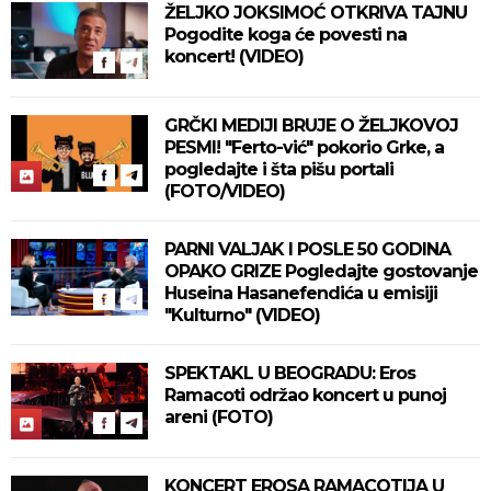
ŽELJKO JOKSIMOĆ OTKRIVA TAJNU
Pogodite koga će povesti na
koncert! (VIDEO)
GRČKI MEDIJI BRUJE O ŽELJKOVOJ
PESMI! "Ferto-vić" pokorio Grke, a
pogledajte i šta pišu portali
(FOTO/VIDEO)
PARNI VALJAK I POSLE 50 GODINA
OPAKO GRIZE Pogledajte gostovanje
Huseina Hasanefendića u emisiji
"Kulturno" (VIDEO)
SPEKTAKL U BEOGRADU: Eros
Ramacoti održao koncert u punoj
areni (FOTO)
KONCERT EROSA RAMACOTIJA U