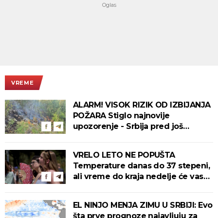
VREME
ALARM! VISOK RIZIK OD IZBIJANJA
POŽARA Stiglo najnovije
upozorenje - Srbija pred još
jednim tropskim udarom
VRELO LETO NE POPUŠTA
Temperature danas do 37 stepeni,
ali vreme do kraja nedelje će vas
iznenaditi
EL NINJO MENJA ZIMU U SRBIJI: Evo
šta prve prognoze najavljuju za