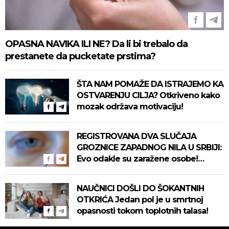
OPASNA NAVIKA ILI NE? Da li bi trebalo da
prestanete da pucketate prstima?
ŠTA NAM POMAŽE DA ISTRAJEMO KA
OSTVARENJU CILJA? Otkriveno kako
mozak održava motivaciju!
REGISTROVANA DVA SLUČAJA
GROZNICE ZAPADNOG NILA U SRBIJI:
Evo odakle su zaražene osobe!
Pročitajte na vreme savete "Batuta"
za zaštitu!
NAUČNICI DOŠLI DO ŠOKANTNIH
OTKRIĆA Jedan pol je u smrtnoj
opasnosti tokom toplotnih talasa!