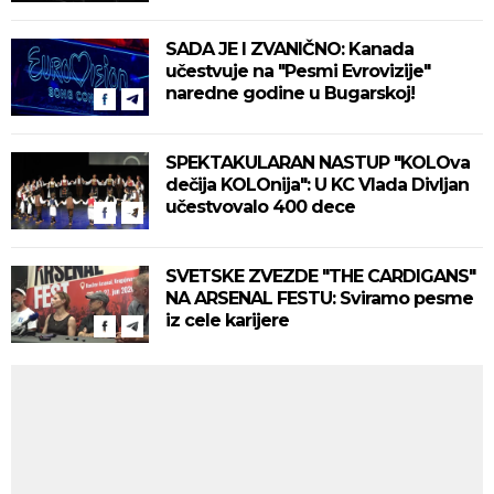
SADA JE I ZVANIČNO: Kanada
učestvuje na "Pesmi Evrovizije"
naredne godine u Bugarskoj!
SPEKTAKULARAN NASTUP "KOLOva
dečija KOLOnija": U KC Vlada Divljan
učestvovalo 400 dece
SVETSKE ZVEZDE "THE CARDIGANS"
NA ARSENAL FESTU: Sviramo pesme
iz cele karijere