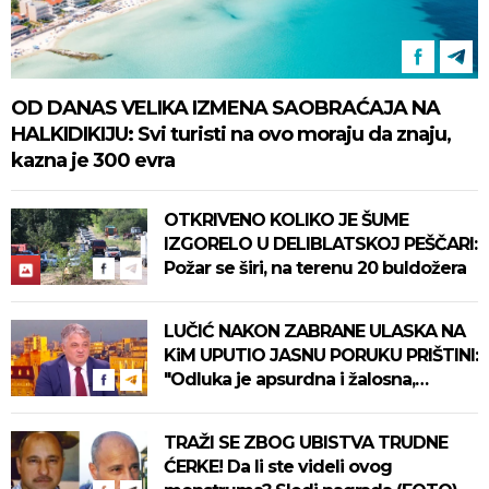
OD DANAS VELIKA IZMENA SAOBRAĆAJA NA
HALKIDIKIJU: Svi turisti na ovo moraju da znaju,
kazna je 300 evra
OTKRIVENO KOLIKO JE ŠUME
IZGORELO U DELIBLATSKOJ PEŠČARI:
Požar se širi, na terenu 20 buldožera
LUČIĆ NAKON ZABRANE ULASKA NA
KiM UPUTIO JASNU PORUKU PRIŠTINI:
"Odluka je apsurdna i žalosna,
reagovaću"
TRAŽI SE ZBOG UBISTVA TRUDNE
ĆERKE! Da li ste videli ovog