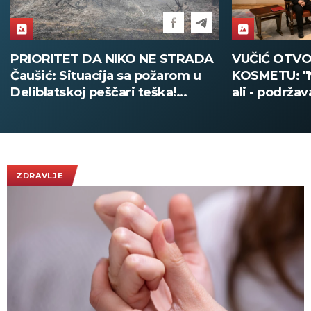
VUČIĆ OTVORENO O UKRAJINI I
ZELENSKI S
KOSMETU: "Ne postoji nikakvo
DOČEKALA 
ali - podržavamo teritorijalni
ĐEDOVIĆ H
integritet Ukrajine"
Predsednik U
poseti Srbiji
Vučićem! (
ZDRAVLJE