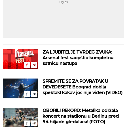
ZA LJUBITELJE TVRĐEG ZVUKA:
Arsenal fest saopštio kompletnu
satnicu nastupa
SPREMITE SE ZA POVRATAK U
DEVEDESETE Beograd dobija
spektakl kakav još nije viđen (VIDEO)
OBORILI REKORD: Metalika održala
koncert na stadionu u Berlinu pred
94 hiljade gledalaca! (FOTO)