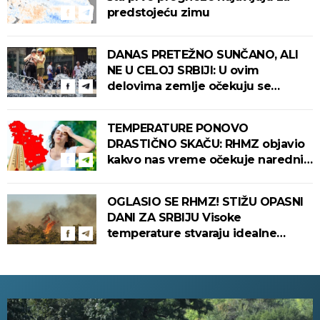
predstojeću zimu
DANAS PRETEŽNO SUNČANO, ALI
NE U CELOJ SRBIJI: U ovim
delovima zemlje očekuju se
intenzivni pljuskovi s grmljavinom!
TEMPERATURE PONOVO
DRASTIČNO SKAČU: RHMZ objavio
kakvo nas vreme očekuje narednih
dana!
OGLASIO SE RHMZ! STIŽU OPASNI
DANI ZA SRBIJU Visoke
temperature stvaraju idealne
uslove za izbijanje i širenje požara!