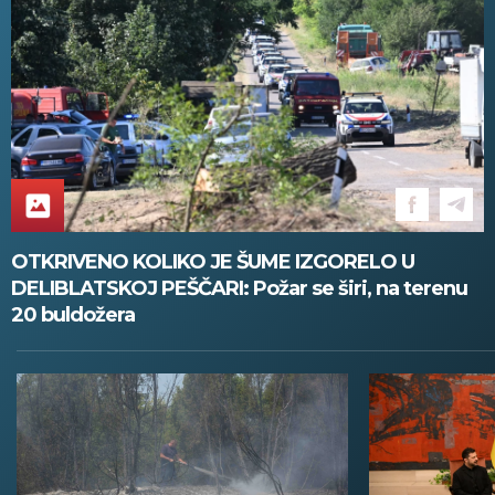
OTKRIVENO KOLIKO JE ŠUME IZGORELO U
DELIBLATSKOJ PEŠČARI: Požar se širi, na terenu
20 buldožera