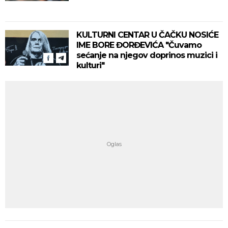
KULTURNI CENTAR U ČAČKU NOSIĆE
IME BORE ĐORĐEVIĆA "Čuvamo
sećanje na njegov doprinos muzici i
kulturi"