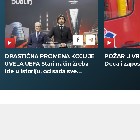
POŽAR U VRTIĆU NA VOŽDOVCU
SINIŠA MAL
Deca i zaposleni evakuisani
DOBIO NAJN
PATIKA Evo k
su posebne 