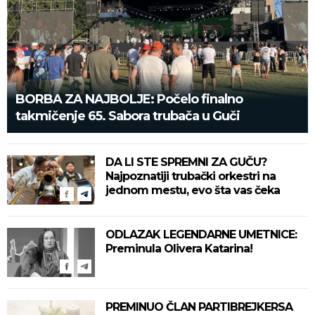
BORBA ZA NAJBOLJE: Počelo finalno
takmičenje 65. Sabora trubača u Guči
DA LI STE SPREMNI ZA GUČU?
Najpoznatiji trubački orkestri na
jednom mestu, evo šta vas čeka
ODLAZAK LEGENDARNE UMETNICE:
Preminula Olivera Katarina!
PREMINUO ČLAN PARTIBREJKERSA