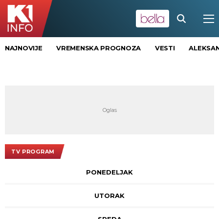
NAJNOVIJE
VREMENSKA PROGNOZA
VESTI
ALEKSAN
TV PROGRAM
PONEDELJAK
UTORAK