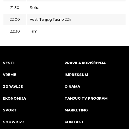
21:30
Sofra
22:00
Vesti Tanjug Tačno 22h
22:30
Film
VESTI
PRAVILA KORIŠĆENJA
VREME
IMPRESSUM
ZDRAVLJE
O NAMA
EKONOMIJA
TANJUG TV PROGRAM
SPORT
MARKETING
SHOWBIZZ
KONTAKT