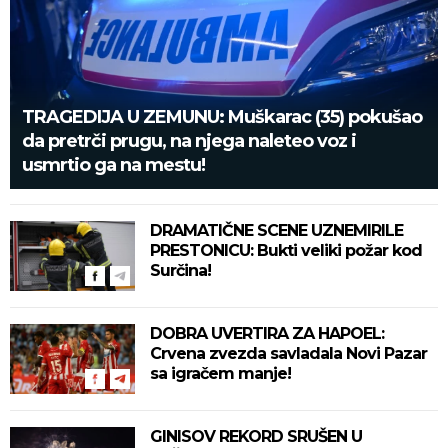
TRAGEDIJA U ZEMUNU: Muškarac (35) pokušao
da pretrči prugu, na njega naleteo voz i
usmrtio ga na mestu!
DRAMATIČNE SCENE UZNEMIRILE
PRESTONICU: Bukti veliki požar kod
Surčina!
DOBRA UVERTIRA ZA HAPOEL:
Crvena zvezda savladala Novi Pazar
sa igračem manje!
GINISOV REKORD SRUŠEN U