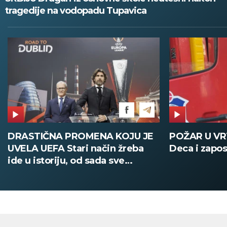
tragedije na vodopadu Tupavica
POŽAR U VRTIĆU NA VOŽDOVCU
SINIŠA MAL
Deca i zaposleni evakuisani
DOBIO NAJN
PATIKA Evo k
su posebne 