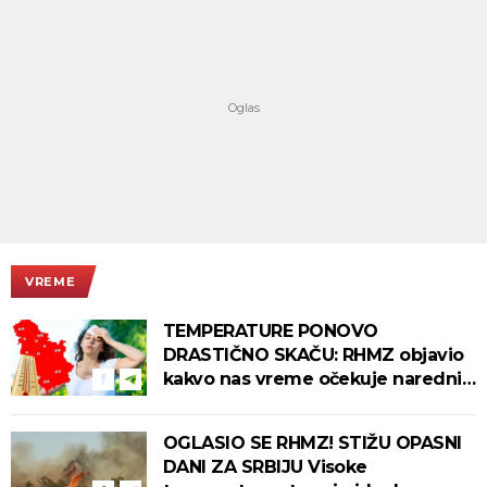
VREME
TEMPERATURE PONOVO
DRASTIČNO SKAČU: RHMZ objavio
kakvo nas vreme očekuje narednih
dana!
OGLASIO SE RHMZ! STIŽU OPASNI
DANI ZA SRBIJU Visoke