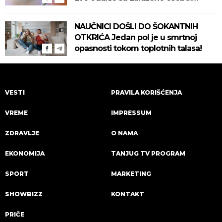
Pročitajte na vreme savete "Batuta"
za zaštitu!
NAUČNICI DOŠLI DO ŠOKANTNIH
OTKRIĆA Jedan pol je u smrtnoj
opasnosti tokom toplotnih talasa!
VESTI
PRAVILA KORIŠĆENJA
VREME
IMPRESSUM
ZDRAVLJE
O NAMA
EKONOMIJA
TANJUG TV PROGRAM
SPORT
MARKETING
SHOWBIZZ
KONTAKT
PRIČE