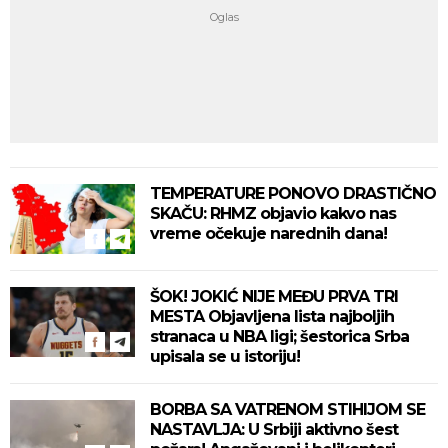
TEMPERATURE PONOVO DRASTIČNO
SKAČU: RHMZ objavio kakvo nas
vreme očekuje narednih dana!
ŠOK! JOKIĆ NIJE MEĐU PRVA TRI
MESTA Objavljena lista najboljih
stranaca u NBA ligi; šestorica Srba
upisala se u istoriju!
BORBA SA VATRENOM STIHIJOM SE
NASTAVLJA: U Srbiji aktivno šest