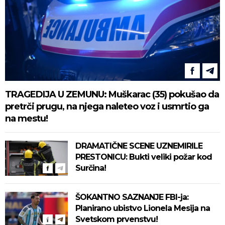
TRAGEDIJA U ZEMUNU: Muškarac (35) pokušao da
pretrči prugu, na njega naleteo voz i usmrtio ga
na mestu!
DRAMATIČNE SCENE UZNEMIRILE
PRESTONICU: Bukti veliki požar kod
Surčina!
ŠOKANTNO SAZNANJE FBI-ja:
Planirano ubistvo Lionela Mesija na
Svetskom prvenstvu!