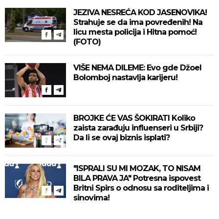
JEZIVA NESREĆA KOD JASENOVIKA!
Strahuje se da ima povređenih! Na
licu mesta policija i Hitna pomoć!
(FOTO)
VIŠE NEMA DILEME: Evo gde Džoel
Bolomboj nastavlja karijeru!
BROJKE ĆE VAS ŠOKIRATI Koliko
zaista zarađuju influenseri u Srbiji?
Da li se ovaj biznis isplati?
"ISPRALI SU MI MOZAK, TO NISAM
BILA PRAVA JA" Potresna ispovest
Britni Spirs o odnosu sa roditeljima i
sinovima!