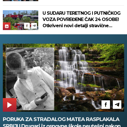
U SUDARU TERETNOG I PUTNIČKOG
VOZA POVREĐENE ČAK 24 OSOBE!
Otkriveni novi detalji stravične
nesreće koja se dogodila u
Bjelovaru! (FOTO)
PORUKA ZA STRADALOG MATEA RASPLAKALA
SRBIJU Drugari iz osnovne škole neutešni nakon