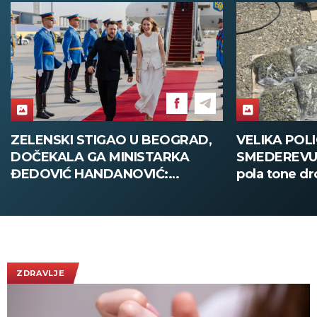
VELIKA POLICIJSKA AKCIJA U
ŠTAB DONE
SMEDEREVU: Zaplenjeno oko
SUŠA I POŽA
pola tone droge!
odeljenje za 
infrastruktu
ZDRAVLJE