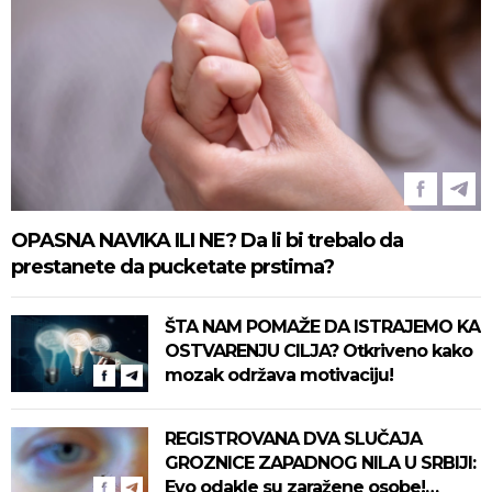
OPASNA NAVIKA ILI NE? Da li bi trebalo da
prestanete da pucketate prstima?
ŠTA NAM POMAŽE DA ISTRAJEMO KA
OSTVARENJU CILJA? Otkriveno kako
mozak održava motivaciju!
REGISTROVANA DVA SLUČAJA
GROZNICE ZAPADNOG NILA U SRBIJI:
Evo odakle su zaražene osobe!