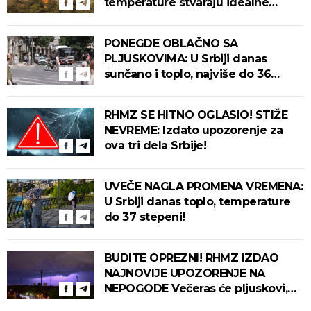
temperature stvaraju idealne
uslove za izbijanje i širenje požara!
PONEGDE OBLAČNO SA
PLJUSKOVIMA: U Srbiji danas
sunčano i toplo, najviše do 36
stepeni!
RHMZ SE HITNO OGLASIO! STIŽE
NEVREME: Izdato upozorenje za
ova tri dela Srbije!
UVEČE NAGLA PROMENA VREMENA:
U Srbiji danas toplo, temperature
do 37 stepeni!
BUDITE OPREZNI! RHMZ IZDAO
NAJNOVIJE UPOZORENJE NA
NEPOGODE Večeras će pljuskovi,
grmljavina i olujni vetar pogoditi