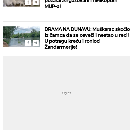
požara! Angažovani i helikopteri
MUP-a!
DRAMA NA DUNAVU: Muškarac skočio
iz čamca da se osveži i nestao u reci!
U potragu kreću i ronioci
Žandarmerije!