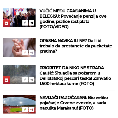
VUČIĆ MEĐU GRAĐANIMA U
BELEGIŠU: Povećanje penzija ove
godine, pratiće rast plata
(FOTO/VIDEO)
OPASNA NAVIKA ILI NE? Da li bi
trebalo da prestanete da pucketate
prstima?
PRIORITET DA NIKO NE STRADA
Čaušić: Situacija sa požarom u
Deliblatskoj peščari teška! Zahvatio
1.500 hektara šume (FOTO)
NAVIJAČI RAZOČARANI: Bio veliko
pojačanje Crvene zvezde, a sada
napušta Marakanu! (FOTO)