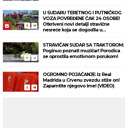
U SUDARU TERETNOG I PUTNIČKOG
VOZA POVREĐENE ČAK 24 OSOBE!
Otkriveni novi detalji stravične
nesreće koja se dogodila u
Bjelovaru! (FOTO)
STRAVIČAN SUDAR SA TRAKTOROM:
Poginuo poznati muzičar! Porodica
se oprostila emotivnom porukom!
OGROMNO POJAČANJE: Iz Real
Madrida u Crvenu zvezdu stiže on!
Zapamtite njegovo ime! (VIDEO)