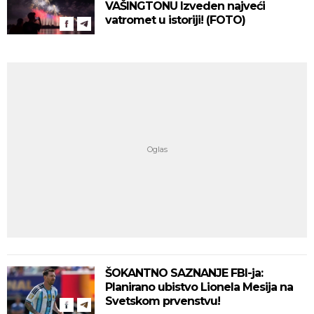
VAŠINGTONU Izveden najveći
vatromet u istoriji! (FOTO)
ŠOKANTNO SAZNANJE FBI-ja:
Planirano ubistvo Lionela Mesija na
Svetskom prvenstvu!