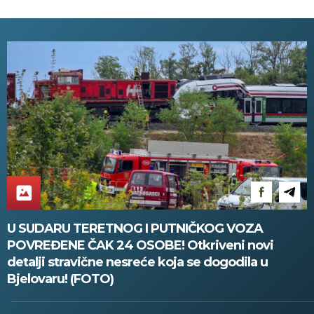
ove delove zemlje!
U SUDARU TERETNOG I PUTNIČKOG VOZA
POVREĐENE ČAK 24 OSOBE! Otkriveni novi
detalji stravične nesreće koja se dogodila u
Bjelovaru! (FOTO)