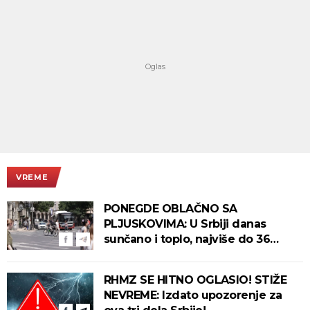
VREME
PONEGDE OBLAČNO SA
PLJUSKOVIMA: U Srbiji danas
sunčano i toplo, najviše do 36
stepeni!
RHMZ SE HITNO OGLASIO! STIŽE
NEVREME: Izdato upozorenje za