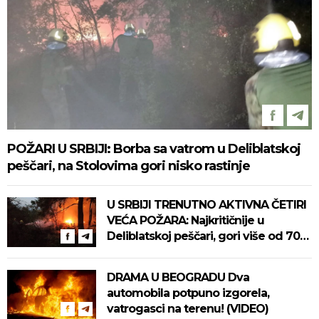
POŽARI U SRBIJI: Borba sa vatrom u Deliblatskoj
peščari, na Stolovima gori nisko rastinje
U SRBIJI TRENUTNO AKTIVNA ČETIRI
VEĆA POŽARA: Najkritičnije u
Deliblatskoj peščari, gori više od 700
hektara! Na terenu skoro 500 ljudi!
DRAMA U BEOGRADU Dva
automobila potpuno izgorela,
vatrogasci na terenu! (VIDEO)