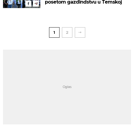
posetom gazdindstvu u Temskoj
1
2