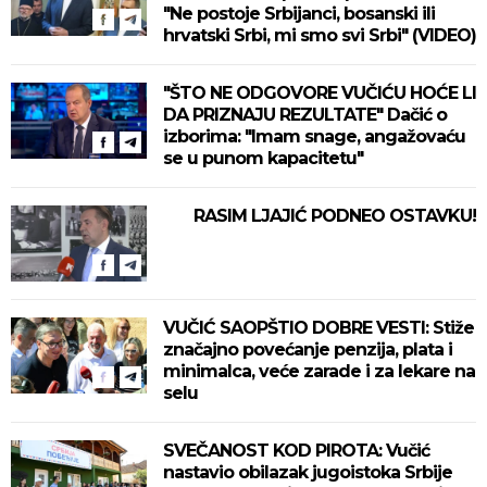
"Ne postoje Srbijanci, bosanski ili
hrvatski Srbi, mi smo svi Srbi" (VIDEO)
"ŠTO NE ODGOVORE VUČIĆU HOĆE LI
DA PRIZNAJU REZULTATE" Dačić o
izborima: "Imam snage, angažovaću
se u punom kapacitetu"
RASIM LJAJIĆ PODNEO OSTAVKU!
VUČIĆ SAOPŠTIO DOBRE VESTI: Stiže
značajno povećanje penzija, plata i
minimalca, veće zarade i za lekare na
selu
SVEČANOST KOD PIROTA: Vučić
nastavio obilazak jugoistoka Srbije