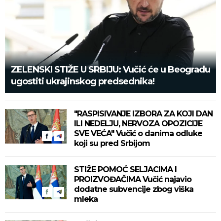
ZELENSKI STIŽE U SRBIJU: Vučić će u Beogradu
ugostiti ukrajinskog predsednika!
"RASPISIVANJE IZBORA ZA KOJI DAN
ILI NEDELJU, NERVOZA OPOZICIJE
SVE VEĆA" Vučić o danima odluke
koji su pred Srbijom
STIŽE POMOĆ SELJACIMA I
PROIZVOĐAČIMA Vučić najavio
dodatne subvencije zbog viška
mleka