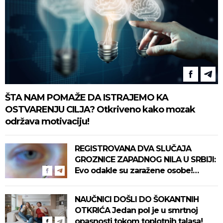
ŠTA NAM POMAŽE DA ISTRAJEMO KA
OSTVARENJU CILJA? Otkriveno kako mozak
održava motivaciju!
REGISTROVANA DVA SLUČAJA
GROZNICE ZAPADNOG NILA U SRBIJI:
Evo odakle su zaražene osobe!
Pročitajte na vreme savete "Batuta"
za zaštitu!
NAUČNICI DOŠLI DO ŠOKANTNIH
OTKRIĆA Jedan pol je u smrtnoj
opasnosti tokom toplotnih talasa!