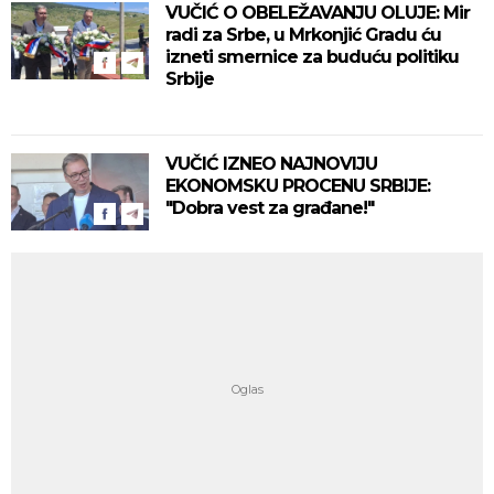
VUČIĆ O OBELEŽAVANJU OLUJE: Mir
radi za Srbe, u Mrkonjić Gradu ću
izneti smernice za buduću politiku
Srbije
VUČIĆ IZNEO NAJNOVIJU
EKONOMSKU PROCENU SRBIJE:
"Dobra vest za građane!"