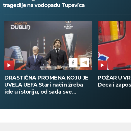
tragedije na vodopadu Tupavica
POŽAR U VRTIĆU NA VOŽDOVCU
SINIŠA MAL
Deca i zaposleni evakuisani
DOBIO NAJN
PATIKA Evo k
su posebne 