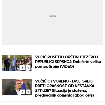
VUČIĆ POSETIO OPŠTINU JEZERO U
REPUBLICI SRPSKOJ: Dobićete veliku
pomoć Srbije (VIDEO)
VUČIĆ OTVORENO - DA LI SRBIJI
PRETI OPASNOST OD NESTANKA
STRUJE? Situacija je složena,
predsednik objasnio i zbog čega