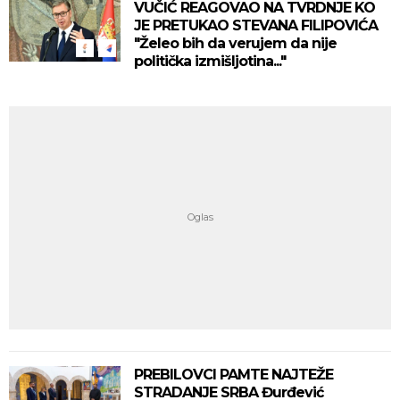
VUČIĆ REAGOVAO NA TVRDNJE KO
JE PRETUKAO STEVANA FILIPOVIĆA
"Želeo bih da verujem da nije
politička izmišljotina..."
PREBILOVCI PAMTE NAJTEŽE
STRADANJE SRBA Đurđević