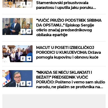
Stamenkovski prisustvovala
parastosu i uputila jaku poruku
(FOTO)
"VUČIĆ PRUŽIO PODSTREK SRBIMA
DA OPSTANU..." Episkop Sergije
otkrio značaj predsednikovog
obilaska eparhije
MACUT U POSETI IZBEGLIČKOJ
PORODICI U KUKUJEVCIMA: Država
pomogla kupovinu i obnovu kuće
"NIKADA SE NEĆU SKLANJATI I
BEŽATI" PREDSEDNIK VUČIĆ
PORUČIO: Pošteno i verno sam služio
narodu, ne plašim se protivnika na
izborima!