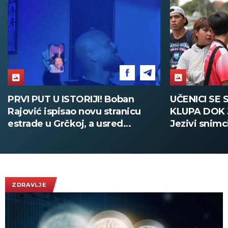
UČENICI SE SAKRILI ISPOD
PUCNJAVA 
KLUPA DOK JE VRŠNJAK PUCAO:
MRTVIH Učen
Jezivi snimci iz škole na Tajlandu
samoubistvo
(UZNEMIRUJUĆE)
Tajlanda (F
ZDRAVLJE