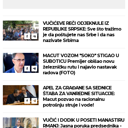
VUČIĆEVE REČI ODJEKNULE IZ
REPUBLIKE SRPSKE: Sve što tražimo
je da poštujete nas Srbe i da nas
nazivate Srbima
MACUT VOZOM "SOKO" STIGAO U
SUBOTICU Premijer obišao novu
železničku rutu i najavio nastavak
radova (FOTO)
APEL ZA GRAĐANE SA SEDNICE
ŠTABA ZA VANREDNE SITUACIJE:
Macut pozvao na racionalnu
potrošnju struje i vode!
VUČIĆ I DODIK U POSETI MANASTIRU
RMANJ: Jasna poruka predsednika -