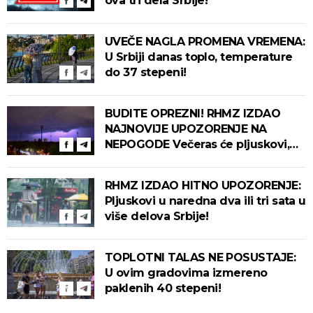
ova tri dela Srbije!
UVEČE NAGLA PROMENA VREMENA:
U Srbiji danas toplo, temperature
do 37 stepeni!
BUDITE OPREZNI! RHMZ IZDAO
NAJNOVIJE UPOZORENJE NA
NEPOGODE Večeras će pljuskovi,
grmljavina i olujni vetar pogoditi
ove delove zemlje!
RHMZ IZDAO HITNO UPOZORENJE:
Pljuskovi u naredna dva ili tri sata u
više delova Srbije!
TOPLOTNI TALAS NE POSUSTAJE:
U ovim gradovima izmereno
paklenih 40 stepeni!