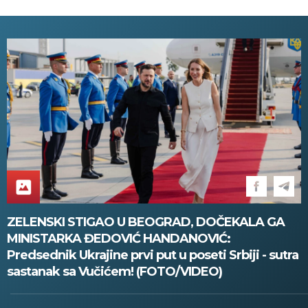
ZELENSKI STIGAO U BEOGRAD, DOČEKALA GA
MINISTARKA ĐEDOVIĆ HANDANOVIĆ:
Predsednik Ukrajine prvi put u poseti Srbiji - sutra
sastanak sa Vučićem! (FOTO/VIDEO)