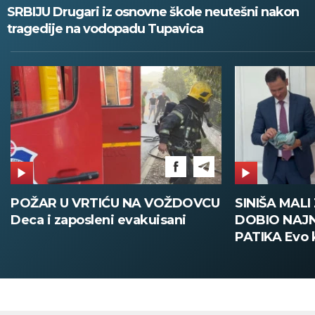
SRBIJU Drugari iz osnovne škole neutešni nakon
tragedije na vodopadu Tupavica
POŽAR U VRTIĆU NA VOŽDOVCU
SINIŠA MAL
Deca i zaposleni evakuisani
DOBIO NAJN
PATIKA Evo k
su posebne 