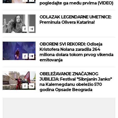
pogledajte ga među prvima (VIDEO)
ODLAZAK LEGENDARNE UMETNICE:
Preminula Olivera Katarina!
OBORENI SVI REKORDI: Odiseja
Kristofera Nolana zaradila 264
miliona dolara tokom prvog vikenda
emitovanja
OBELEŽAVANJE ZNAČAJNOG
JUBILEJA: Festival "Sibnjanin Janko"
na Kalemegdanu obeležio 570
godina Opsade Beograda