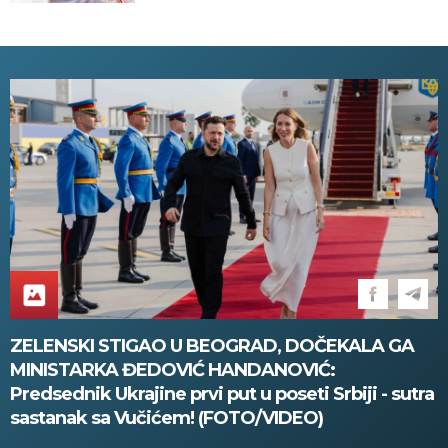
PADA! Meteorolog otkrio kada u
Srbiju stiže zahlađenje!
ZELENSKI STIGAO U BEOGRAD, DOČEKALA GA
MINISTARKA ĐEDOVIĆ HANDANOVIĆ:
Predsednik Ukrajine prvi put u poseti Srbiji - sutra
sastanak sa Vučićem! (FOTO/VIDEO)