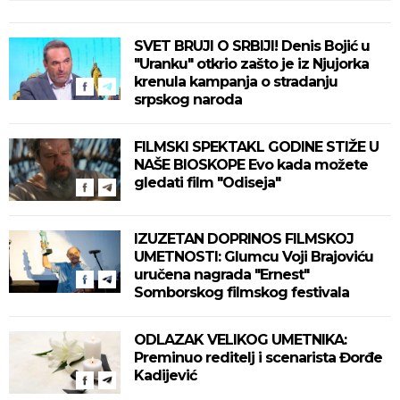
SVET BRUJI O SRBIJI! Denis Bojić u
"Uranku" otkrio zašto je iz Njujorka
krenula kampanja o stradanju
srpskog naroda
FILMSKI SPEKTAKL GODINE STIŽE U
NAŠE BIOSKOPE Evo kada možete
gledati film "Odiseja"
IZUZETAN DOPRINOS FILMSKOJ
UMETNOSTI: Glumcu Voji Brajoviću
uručena nagrada "Ernest"
Somborskog filmskog festivala
ODLAZAK VELIKOG UMETNIKA:
Preminuo reditelj i scenarista Đorđe
Kadijević