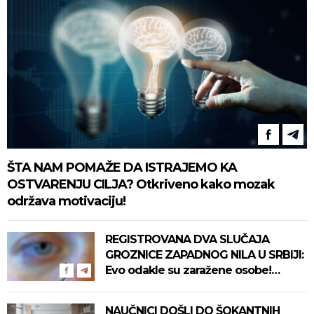
ŠTA NAM POMAŽE DA ISTRAJEMO KA
OSTVARENJU CILJA? Otkriveno kako mozak
održava motivaciju!
REGISTROVANA DVA SLUČAJA
GROZNICE ZAPADNOG NILA U SRBIJI:
Evo odakle su zaražene osobe!
Pročitajte na vreme savete "Batuta"
za zaštitu!
NAUČNICI DOŠLI DO ŠOKANTNIH