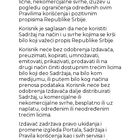
lične, nekomercijalne svrhe, izuzev u
pogledu ograničenja određenih ovim
Pravilima korišćenja i pozitivnim
propisima Republike Srbije.
Korisnik je saglasan da neće koristiti
Sadržaj na način i u svrhe kojima se krši
bilo koji važeći propis Republike Srbije.
Korisnik neće bez odobrenja Izdavača,
preuzimati, kopirati, umnožavati,
emitovati, prikazivati, prodavati ili na
drugi način činiti dostupnim trećim licima
bilo koji deo Sadržaja, na bilo kom
medijumu, ili putem bilo kog načina
prenosa podataka. Korisnik neće bez
odobrenja Izdavača dalje distribuirati
Sadržaj, u komercijalne ili
nekomercijalne svrhe, besplatno ili uz
naplatu, određenim ili neodređenim
trećim licima.
Izdavač zadržava pravo ukidanja i
promene izgleda Portala, Sadržaja i
Pravila korišćenja kao i svih servisa i