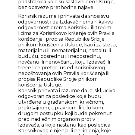
podstranica koje su sastavni deo Usluge,
bez obaveze prethodne najave.
Korisnik razume i prihvata da snosi svu
odgovornost i da Izdavač nema nikakvu
odgovornost prema Korisniku ili trećim
licima za Korisnikovo kršenje ovih Pravila
korišćenja i propisa Republike Srbije
prilikom korišćenja Usluge, kao i za štetu,
materijalnu ili nematerijalnu, nastalu ili
buduću, posrednu ili neposrednu,
novčanu ili nenovčanu, koju Izdavač ili
treće lice pretrpi usled Korisnikovog
nepoštovanja ovih Pravila korišćenja ili
propisa Republike Srbije prilikom
korišćenja Usluge.
Korisnik prihvata i razume da je isključivo
odgovoran za posledice koje budu
utvrđene u građanskom, krivičnom,
prekršajnom, upravnom ili bilo kom
drugom postupku koji bude pokrenut
pred nadležnim organom protiv
Izdavača, a koje nastanu kao posledica
Korisnikovog činjenja ili nečinjenja, koje