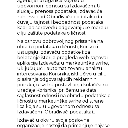
agencije i druga lica koja su u
ugovornom odnosu sa Izdavačem. U
slučaju prenosa podataka, Izdavač će
zahtevati od Obrađivača podataka da
čuvaju tajnost i bezbednost podataka,
kao i da sprovedu odgovarajuće mere u
cilju zaštite podataka o ličnosti.
Na osnovu dobrovoljnog pristanka na
obradu podataka o ličnosti, Korisnici
ustupaju Izdavaču podatke i: za
beleženje istorije pregleda web-sajtova i
aplikacija Izdavača; u marketinške svrhe,
uključujući i automatizovanu analizu
interesovanja Korisnika, isključivo u cilju
plasiranja odgovarajućih reklamnih
poruka; u svrhu postavljanja kolačića na
uređaje Korisnika; pri čemu se data
saglasnost odnosi i na obradu podataka o
ličnosti u marketinške svrhe od strane
lica koja su u ugovornom odnosu sa
Izdavačem (Obrađivači podataka)..
Izdavač u okviru svoje poslovne
organizacije nastoji da primenjuje najviše