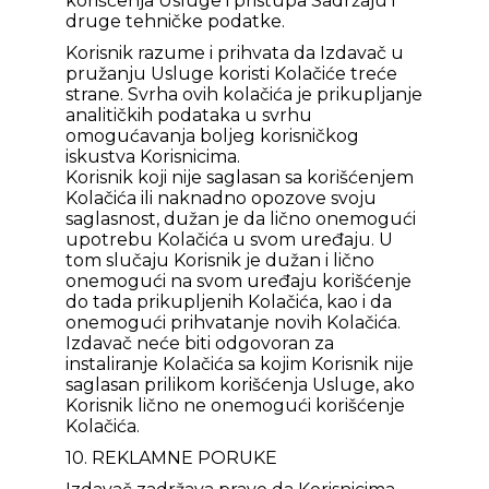
korišćenja Usluge i pristupa Sadržaju i
druge tehničke podatke.
Korisnik razume i prihvata da Izdavač u
pružanju Usluge koristi Kolačiće treće
strane. Svrha ovih kolačića je prikupljanje
analitičkih podataka u svrhu
omogućavanja boljeg korisničkog
iskustva Korisnicima.
Korisnik koji nije saglasan sa korišćenjem
Kolačića ili naknadno opozove svoju
saglasnost, dužan je da lično onemogući
upotrebu Kolačića u svom uređaju. U
tom slučaju Korisnik je dužan i lično
onemogući na svom uređaju korišćenje
do tada prikupljenih Kolačića, kao i da
onemogući prihvatanje novih Kolačića.
Izdavač neće biti odgovoran za
instaliranje Kolačića sa kojim Korisnik nije
saglasan prilikom korišćenja Usluge, ako
Korisnik lično ne onemogući korišćenje
Kolačića.
10. REKLAMNE PORUKE