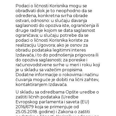
Podaci o ličnosti Korisnika mogu se
obrađivati dok je to neophodno da se
određena, konkretna svrha obrade
ostvari, odnosno: u slučaju davanja
saglasnosti do opoziva iste, ograničenja ili
druge radnje kojom se data saglasnost
ograničava; u slučaju potrebe da se
podaci o ličnosti Korisnika koriste za
realizaciju Ugovora; ako je osnov za
obradu podataka legitimni interes
Izdavača, i to do podnošenja prigovora ili
do opoziva saglasnosti; za poreske i
računovodstvene svrhe u meri i roku koji
je u skladu sa važečim propisima.
Dodatne informacije o rokovima i načinu
čuvanja moguće je dobiti na lični zahtev,
kontaktiranjem Izdavača.
U skladu sa odredbama Opšte uredbe o
zaštiti ličnih podataka (Uredbe
Evropskog parlamenta i saveta (EU)
2016/679 koja se primenjuje od
25.05.2018. godine) i Zakona o zaštiti