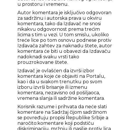
u prostoru i vremenu.
Autor komentara je isključivo odgovoran
za sadržinu i autorska prava u okviru
komentara, tako da Izdavač ne snosi
nikakvu odgovornost prema trećim
licima s tim u vezi. U tom smislu, ukoliko
treće lice po tom osnovu podnese protiv
Izdavača zahtev za naknadu štete, autor
komentara će biti u obavezi da Izdavaču
nadoknadi svaku vrsti tako
prouzrokovane štete.
Izdavač je ovlašćen da izvrši izbor
komentara koje će objaviti na Portalu,
kao i da u svakom trenutku po svom
izboru izvrši brisanje ili izmenu
komentara, nezavisno od pošiljaoca,
vremena slanja ili sadržine komentara.
Korisnik razume i prihvata da neće slati
komentare na Sadržaj čijom sadržinom
se povređuju propisi Republike Srbije a
naročito:komentare koji podstiču
diskriminaciju, mržnju ili nasilje protiv lica