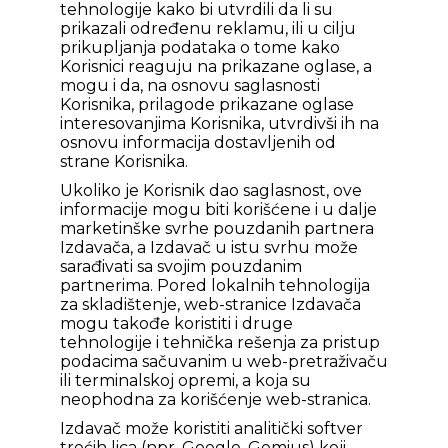
tehnologije kako bi utvrdili da li su
prikazali određenu reklamu, ili u cilju
prikupljanja podataka o tome kako
Korisnici reaguju na prikazane oglase, a
mogu i da, na osnovu saglasnosti
Korisnika, prilagode prikazane oglase
interesovanjima Korisnika, utvrdivši ih na
osnovu informacija dostavljenih od
strane Korisnika.
Ukoliko je Korisnik dao saglasnost, ove
informacije mogu biti korišćene i u dalje
marketinške svrhe pouzdanih partnera
Izdavača, a Izdavač u istu svrhu može
sarađivati sa svojim pouzdanim
partnerima. Pored lokalnih tehnologija
za skladištenje, web-stranice Izdavača
mogu takođe koristiti i druge
tehnologije i tehnička rešenja za pristup
podacima sačuvanim u web-pretraživaču
ili terminalskoj opremi, a koja su
neophodna za korišćenje web-stranica.
Izdavač može koristiti analitički softver
trećih lica (npr. Google, Gemius) koji