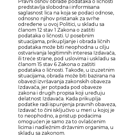
Pravni osnov obrade podataka o ličnosti
predstavlja slobodna i informisana
saglasnost lica na koja se podaci odnose,
odnosno njihov pristanak za svrhe
određene u ovoj Politici, u skladu sa
članom 12 stav 1 Zakona o zaštiti
podataka o ličnosti. U posebnim
situacijama, prikupljanje i obrada ličnih
podataka može biti neophodna u cilju
ostvarivanja legitimnih interesa Izdavača,
ili treće strane, pod uslovima i uskladu sa
članom 15 stav 6 Zakona o zaštiti
podataka o ličnosti. Takođe, u izuzetnim
situacijama, obrada može biti bazirana na
obavezi izvršavanja zakonskih obaveza
Izdavača, jer potpada pod obaveze
zakona i drugih propisa koji uređuju
delatnost Izdavača. Kada prikuplja
podatke radi ispunjenja pravnih obaveza,
Izdavač to čini isključivo u meri u kojoj je
to neophodno, a pristup podacima
omogućen je samo za to ovlašćenim
licima i nadležnim državnim organima, u
skladu sa zakonom.