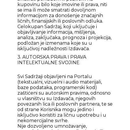
kupovinu bilo koje imovine ili prava, niti
se ima ili može smatrati dovoljnom
informacijom za donošenje značajnih
ličnih, finansijskih ili poslovnih odluka.
Celokupan Sadržaj, koji uključuje i
objavljivanje informacija, mišljenja,
analiza, zaključaka, prognoza i projekcija,
podložan je izmenama koje su u
isključivoj nadležnosti Izdavača.
3. AUTORSKA PRAVA I PRAVA
INTELEKTUALNE SVOJINE
Svi Sadržaji objavljeni na Portalu
(tekstualni, vizuelni i audio materijali,
baze podataka, programerski kod)
zaštićeni su autorskim pravima, odnosno
u vlasništvu su Izdavača, njegovih
povezanih lica ili poslovnih partnera, te se
od strane Korisnika mogu jedino i
isključivo koristiti za ličnu upotrebu i u
nekomercijalne svrhe.
Nije dozvoljeno umnožavanje,