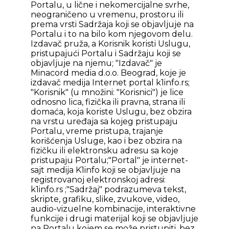
Portalu, u lične i nekomercijalne svrhe,
neograničeno u vremenu, prostoru ili
prema vrsti Sadržaja koji se objavljuje na
Portalu i to na bilo kom njegovom delu.
Izdavač pruža, a Korisnik koristi Uslugu,
pristupajući Portalu i Sadržaju koji se
objavljuje na njemu; "Izdavač" je
Minacord media d.o.o. Beograd, koje je
izdavač medija Internet portal k1info.rs;
"Korisnik" (u množini: "Korisnici") je lice
odnosno lica, fizička ili pravna, strana ili
domaća, koja koriste Uslugu, bez obzira
na vrstu uređaja sa kojeg pristupaju
Portalu, vreme pristupa, trajanje
korišćenja Usluge, kao i bez obzira na
fizičku ili elektronsku adresu sa koje
pristupaju Portalu;"Portal" je internet-
sajt medija K1info koji se objavljuje na
registrovanoj elektronskoj adresi:
k1info.rs ;"Sadržaj" podrazumeva tekst,
skripte, grafiku, slike, zvukove, video,
audio-vizuelne kombinacije, interaktivne
funkcije i drugi materijal koji se objavljuje
na Portalu kojem se može pristupiti, bez