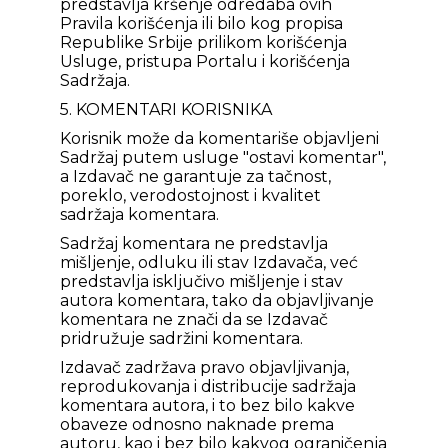
predstavlja kršenje odredaba ovih
Pravila korišćenja ili bilo kog propisa
Republike Srbije prilikom korišćenja
Usluge, pristupa Portalu i korišćenja
Sadržaja.
5. KOMENTARI KORISNIKA
Korisnik može da komentariše objavljeni
Sadržaj putem usluge "ostavi komentar",
a Izdavač ne garantuje za tačnost,
poreklo, verodostojnost i kvalitet
sadržaja komentara.
Sadržaj komentara ne predstavlja
mišljenje, odluku ili stav Izdavača, već
predstavlja isključivo mišljenje i stav
autora komentara, tako da objavljivanje
komentara ne znači da se Izdavač
pridružuje sadržini komentara.
Izdavač zadržava pravo objavljivanja,
reprodukovanja i distribucije sadržaja
komentara autora, i to bez bilo kakve
obaveze odnosno naknade prema
autoru, kao i bez bilo kakvog ograničenja