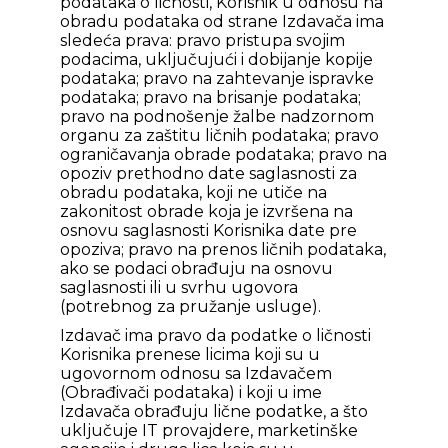
podataka o ličnosti, Korisnik u odnosu na
obradu podataka od strane Izdavača ima
sledeća prava: pravo pristupa svojim
podacima, uključujući i dobijanje kopije
podataka; pravo na zahtevanje ispravke
podataka; pravo na brisanje podataka;
pravo na podnošenje žalbe nadzornom
organu za zaštitu ličnih podataka; pravo
ograničavanja obrade podataka; pravo na
opoziv prethodno date saglasnosti za
obradu podataka, koji ne utiče na
zakonitost obrade koja je izvršena na
osnovu saglasnosti Korisnika date pre
opoziva; pravo na prenos ličnih podataka,
ako se podaci obrađuju na osnovu
saglasnosti ili u svrhu ugovora
(potrebnog za pružanje usluge).
Izdavač ima pravo da podatke o ličnosti
Korisnika prenese licima koji su u
ugovornom odnosu sa Izdavačem
(Obrađivači podataka) i koji u ime
Izdavača obrađuju lične podatke, a što
uključuje IT provajdere, marketinške