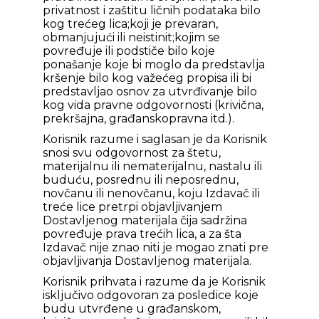
privatnost i zaštitu ličnih podataka bilo
kog trećeg lica;koji je prevaran,
obmanjujući ili neistinit;kojim se
povređuje ili podstiče bilo koje
ponašanje koje bi moglo da predstavlja
kršenje bilo kog važećeg propisa ili bi
predstavljao osnov za utvrđivanje bilo
kog vida pravne odgovornosti (krivična,
prekršajna, građanskopravna itd.).
Korisnik razume i saglasan je da Korisnik
snosi svu odgovornost za štetu,
materijalnu ili nematerijalnu, nastalu ili
buduću, posrednu ili neposrednu,
novčanu ili nenovčanu, koju Izdavač ili
treće lice pretrpi objavljivanjem
Dostavljenog materijala čija sadržina
povređuje prava trećih lica, a za šta
Izdavač nije znao niti je mogao znati pre
objavljivanja Dostavljenog materijala.
Korisnik prihvata i razume da je Korisnik
isključivo odgovoran za posledice koje
budu utvrđene u građanskom,