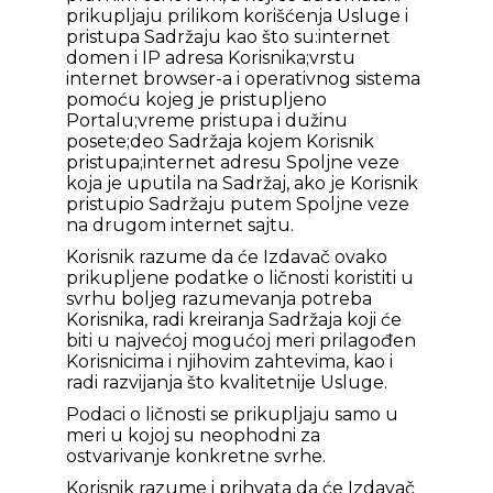
prikupljaju prilikom korišćenja Usluge i
pristupa Sadržaju kao što su:internet
domen i IP adresa Korisnika;vrstu
internet browser-a i operativnog sistema
pomoću kojeg je pristupljeno
Portalu;vreme pristupa i dužinu
posete;deo Sadržaja kojem Korisnik
pristupa;internet adresu Spoljne veze
koja je uputila na Sadržaj, ako je Korisnik
pristupio Sadržaju putem Spoljne veze
na drugom internet sajtu.
Korisnik razume da će Izdavač ovako
prikupljene podatke o ličnosti koristiti u
svrhu boljeg razumevanja potreba
Korisnika, radi kreiranja Sadržaja koji će
biti u najvećoj mogućoj meri prilagođen
Korisnicima i njihovim zahtevima, kao i
radi razvijanja što kvalitetnije Usluge.
Podaci o ličnosti se prikupljaju samo u
meri u kojoj su neophodni za
ostvarivanje konkretne svrhe.
Korisnik razume i prihvata da će Izdavač