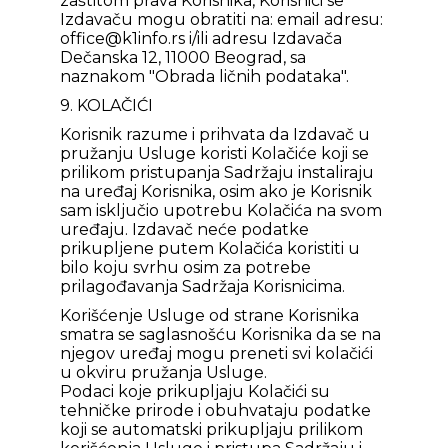
zaštitom prava Korisnika, Korisnici se
Izdavaču mogu obratiti na: email adresu:
office@k1info.rs i/ili adresu Izdavača
Dečanska 12, 11000 Beograd, sa
naznakom "Obrada ličnih podataka".
9. KOLAČIĆI
Korisnik razume i prihvata da Izdavač u
pružanju Usluge koristi Kolačiće koji se
prilikom pristupanja Sadržaju instaliraju
na uređaj Korisnika, osim ako je Korisnik
sam isključio upotrebu Kolačića na svom
uređaju. Izdavač neće podatke
prikupljene putem Kolačića koristiti u
bilo koju svrhu osim za potrebe
prilagođavanja Sadržaja Korisnicima.
Korišćenje Usluge od strane Korisnika
smatra se saglasnošću Korisnika da se na
njegov uređaj mogu preneti svi kolačići
u okviru pružanja Usluge.
Podaci koje prikupljaju Kolačići su
tehničke prirode i obuhvataju podatke
koji se automatski prikupljaju prilikom