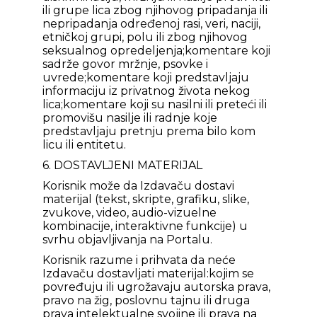
ili grupe lica zbog njihovog pripadanja ili
nepripadanja određenoj rasi, veri, naciji,
etničkoj grupi, polu ili zbog njihovog
seksualnog opredeljenja;komentare koji
sadrže govor mržnje, psovke i
uvrede;komentare koji predstavljaju
informaciju iz privatnog života nekog
lica;komentare koji su nasilni ili preteći ili
promovišu nasilje ili radnje koje
predstavljaju pretnju prema bilo kom
licu ili entitetu.
6. DOSTAVLJENI MATERIJAL
Korisnik može da Izdavaču dostavi
materijal (tekst, skripte, grafiku, slike,
zvukove, video, audio-vizuelne
kombinacije, interaktivne funkcije) u
svrhu objavljivanja na Portalu.
Korisnik razume i prihvata da neće
Izdavaču dostavljati materijal:kojim se
povređuju ili ugrožavaju autorska prava,
pravo na žig, poslovnu tajnu ili druga
prava intelektualne svojine ili prava na