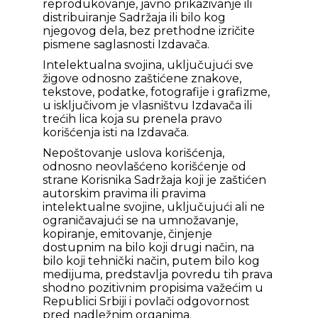
reprodukovanje, javno prikazivanje ili
distribuiranje Sadržaja ili bilo kog
njegovog dela, bez prethodne izričite
pismene saglasnosti Izdavača.
Intelektualna svojina, uključujući sve
žigove odnosno zaštićene znakove,
tekstove, podatke, fotografije i grafizme,
u isključivom je vlasništvu Izdavača ili
trećih lica koja su prenela pravo
korišćenja isti na Izdavača.
Nepoštovanje uslova korišćenja,
odnosno neovlašćeno korišćenje od
strane Korisnika Sadržaja koji je zaštićen
autorskim pravima ili pravima
intelektualne svojine, uključujući ali ne
ograničavajući se na umnožavanje,
kopiranje, emitovanje, činjenje
dostupnim na bilo koji drugi način, na
bilo koji tehnički način, putem bilo kog
medijuma, predstavlja povredu tih prava
shodno pozitivnim propisima važećim u
Republici Srbiji i povlači odgovornost
pred nadležnim organima.