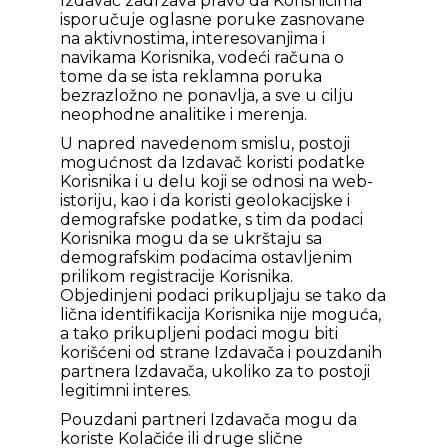
Izdavač zadržava pravo da Korisnicima
isporučuje oglasne poruke zasnovane
na aktivnostima, interesovanjima i
navikama Korisnika, vodeći računa o
tome da se ista reklamna poruka
bezrazložno ne ponavlja, a sve u cilju
neophodne analitike i merenja.
U napred navedenom smislu, postoji
mogućnost da Izdavač koristi podatke
Korisnika i u delu koji se odnosi na web-
istoriju, kao i da koristi geolokacijske i
demografske podatke, s tim da podaci
Korisnika mogu da se ukrštaju sa
demografskim podacima ostavljenim
prilikom registracije Korisnika.
Objedinjeni podaci prikupljaju se tako da
lična identifikacija Korisnika nije moguća,
a tako prikupljeni podaci mogu biti
korišćeni od strane Izdavača i pouzdanih
partnera Izdavača, ukoliko za to postoji
legitimni interes.
Pouzdani partneri Izdavača mogu da
koriste Kolačiće ili druge slične