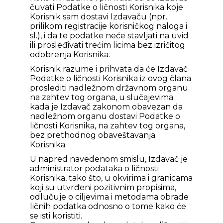
čuvati Podatke o ličnosti Korisnika koje
Korisnik sam dostavi Izdavaču (npr.
prilikom registracije korisničkog naloga i
sl.), i da te podatke neće stavljati na uvid
ili prosleđivati trećim licima bez izričitog
odobrenja Korisnika.
Korisnik razume i prihvata da će Izdavač
Podatke o ličnosti Korisnika iz ovog člana
proslediti nadležnom državnom organu
na zahtev tog organa, u slučajevima
kada je Izdavač zakonom obavezan da
nadležnom organu dostavi Podatke o
ličnosti Korisnika, na zahtev tog organa,
bez prethodnog obaveštavanja
Korisnika.
U napred navedenom smislu, Izdavač je
administrator podataka o ličnosti
Korisnika, tako što, u okvirima i granicama
koji su utvrđeni pozitivnim propisima,
odlučuje o ciljevima i metodama obrade
ličnih podatka odnosno o tome kako će
se isti koristiti.