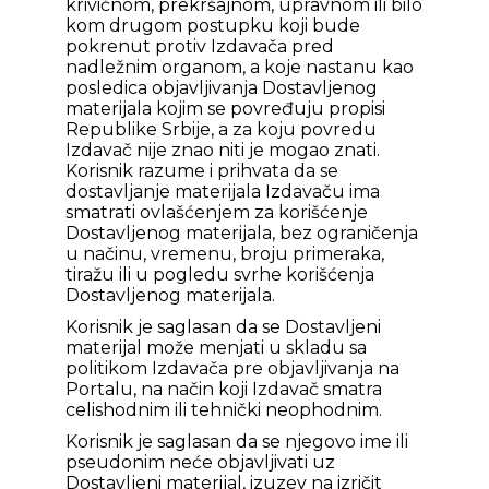
krivičnom, prekršajnom, upravnom ili bilo
kom drugom postupku koji bude
pokrenut protiv Izdavača pred
nadležnim organom, a koje nastanu kao
posledica objavljivanja Dostavljenog
materijala kojim se povređuju propisi
Republike Srbije, a za koju povredu
Izdavač nije znao niti je mogao znati.
Korisnik razume i prihvata da se
dostavljanje materijala Izdavaču ima
smatrati ovlašćenjem za korišćenje
Dostavljenog materijala, bez ograničenja
u načinu, vremenu, broju primeraka,
tiražu ili u pogledu svrhe korišćenja
Dostavljenog materijala.
Korisnik je saglasan da se Dostavljeni
materijal može menjati u skladu sa
politikom Izdavača pre objavljivanja na
Portalu, na način koji Izdavač smatra
celishodnim ili tehnički neophodnim.
Korisnik je saglasan da se njegovo ime ili
pseudonim neće objavljivati uz
Dostavljeni materijal, izuzev na izričit