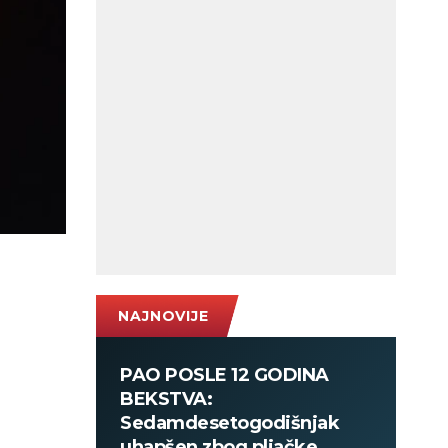
NAJNOVIJE
PAO POSLE 12 GODINA
BEKSTVA:
Sedamdesetogodišnjak
uhapšen zbog pljačke