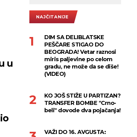
NAJČITANIJE
DIM SA DELIBLATSKE
PEŠČARE STIGAO DO
BEOGRADA! Vetar raznosi
miris paljevine po celom
u u
gradu, ne može da se diše!
(VIDEO)
KO JOŠ STIŽE U PARTIZAN?
TRANSFER BOMBE "Crno-
beli" dovode dva pojačanja!
io
VAŽI DO 16. AVGUSTA: