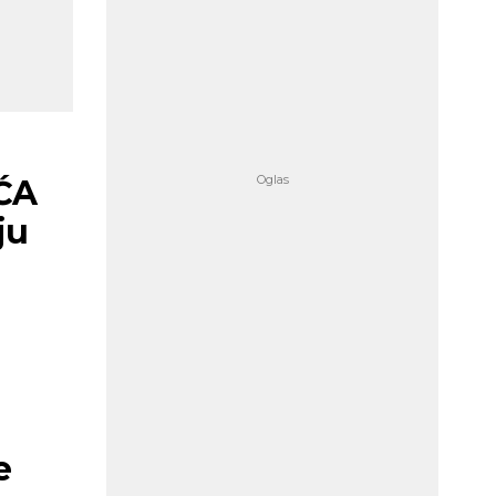
ĆA
ju
e