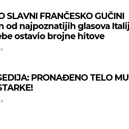
 SLAVNI FRANČESKO GUČINI
 od najpoznatijih glasova Itali
ebe ostavio brojne hitove
26
EDIJA: PRONAĐENO TELO M
STARKE!
26