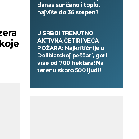
danas sunčano i toplo,
najviše do 36 stepeni!
zera
U SRBIJI TRENUTNO
AKTIVNA ČETIRI VEĆA
 koje
POŽARA: Najkritičnije u
Deliblatskoj peščari, gori
više od 700 hektara! Na
terenu skoro 500 ljudi!