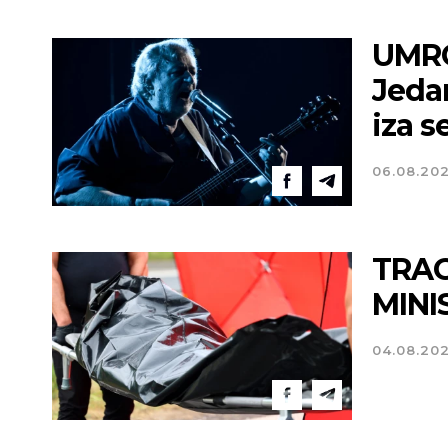
UMRO
Jedan
iza s
06.08.20
TRAG
MINI
04.08.20