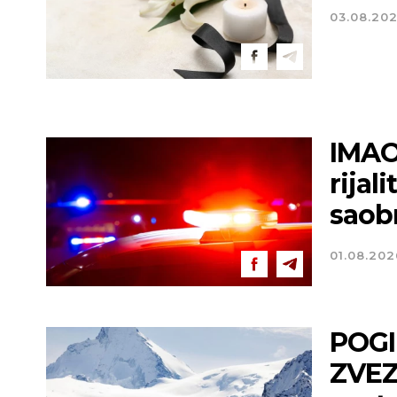
03.08.20
IMAO
rijal
saobr
01.08.202
POGI
ZVEZD