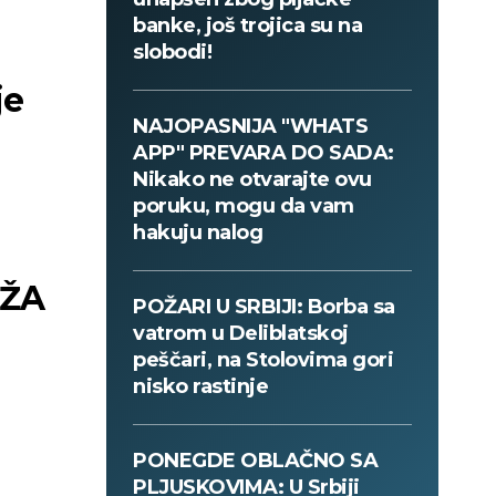
banke, još trojica su na
slobodi!
je
NAJOPASNIJA "WHATS
APP" PREVARA DO SADA:
Nikako ne otvarajte ovu
poruku, mogu da vam
hakuju nalog
UŽA
POŽARI U SRBIJI: Borba sa
vatrom u Deliblatskoj
peščari, na Stolovima gori
nisko rastinje
PONEGDE OBLAČNO SA
PLJUSKOVIMA: U Srbiji