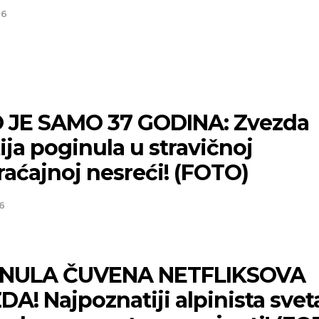
26
 JE SAMO 37 GODINA: Zvezda
itija poginula u stravičnoj
aćajnoj nesreći! (FOTO)
6
NULA ČUVENA NETFLIKSOVA
A! Najpoznatiji alpinista svet