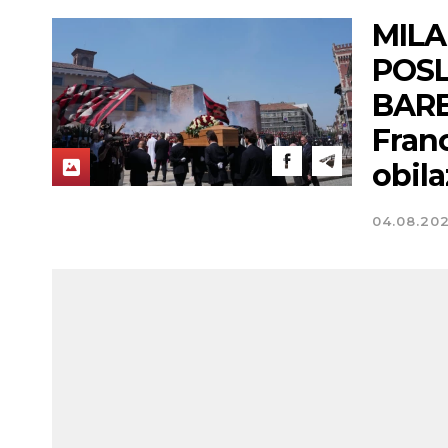
MILA
POSL
BAREZ
Franc
obila
04.08.20