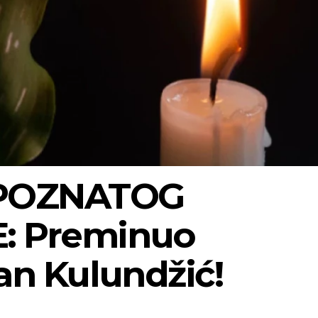
POZNATOG
: Preminuo
an Kulundžić!