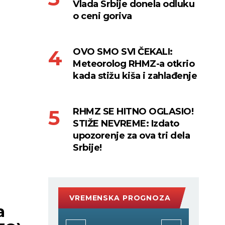
Vlada Srbije donela odluku
o ceni goriva
OVO SMO SVI ČEKALI:
Meteorolog RHMZ-a otkrio
kada stižu kiša i zahlađenje
RHMZ SE HITNO OGLASIO!
STIŽE NEVREME: Izdato
upozorenje za ova tri dela
Srbije!
VREMENSKA PROGNOZA
a