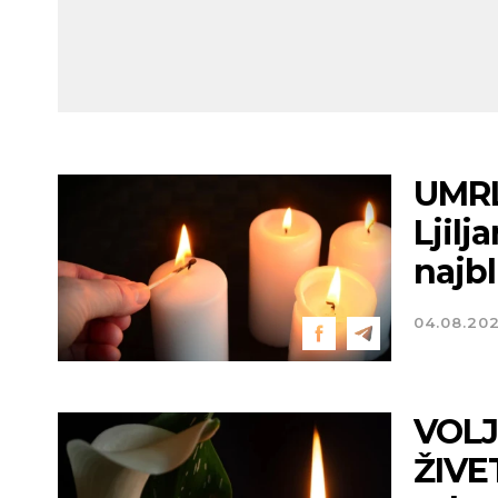
UMRL
Ljilj
najbl
04.08.20
VOLJ
ŽIVET