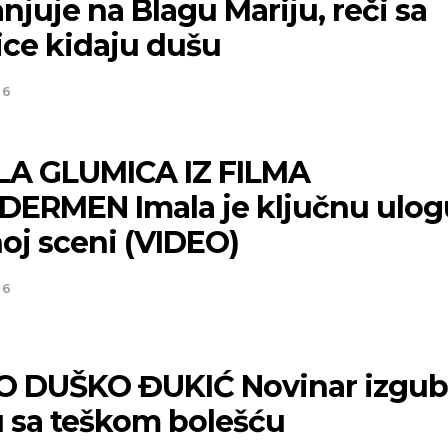
njuje na Blagu Mariju, reči sa
ice kidaju dušu
26
A GLUMICA IZ FILMA
DERMEN Imala je ključnu ulog
oj sceni (VIDEO)
26
 DUŠKO ĐUKIĆ Novinar izgub
u sa teškom bolešću