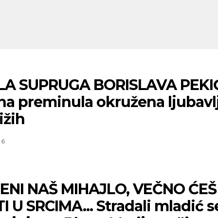
A SUPRUGA BORISLAVA PEKI
ana preminula okružena ljubavl
ižih
26
ENI NAŠ MIHAJLO, VEČNO ĆEŠ
I U SRCIMA... Stradali mladić s