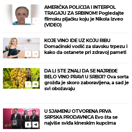
AMERIČKA POLICIJA I INTERPOL
TRAGAJU ZA SRBINOM! Pogledajte
filmsku pljačku koju je Nikola izveo
(VIDEO)
KOJE VINO IDE UZ KOJU RIBU
Domaćinski vodič za slavsku trpezu i
kako da ostanete pri zdravoj pameti
DA LI STE ZNALI DA SE NAJREĐE
BELO VINO PRAVI U SRBIJI? Ova sorta
grožđa je skoro zaboravljena, a sad je
svi obožavaju
U SJAMENU OTVORENA PRVA
SRPSKA PRODAVNICA Evo šta se
najviše sviđa kineskim kupcima