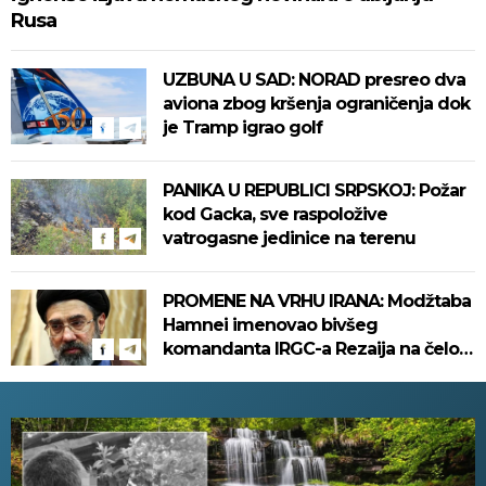
Rusa
UZBUNA U SAD: NORAD presreo dva
aviona zbog kršenja ograničenja dok
je Tramp igrao golf
PANIKA U REPUBLICI SRPSKOJ: Požar
kod Gacka, sve raspoložive
vatrogasne jedinice na terenu
PROMENE NA VRHU IRANA: Modžtaba
Hamnei imenovao bivšeg
komandanta IRGC-a Rezaija na čelo
Saveta