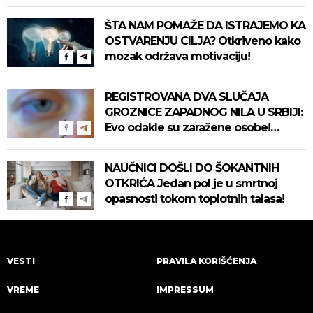
ŠTA NAM POMAŽE DA ISTRAJEMO KA
OSTVARENJU CILJA? Otkriveno kako
mozak održava motivaciju!
REGISTROVANA DVA SLUČAJA
GROZNICE ZAPADNOG NILA U SRBIJI:
Evo odakle su zaražene osobe!
Pročitajte na vreme savete "Batuta"
za zaštitu!
NAUČNICI DOŠLI DO ŠOKANTNIH
OTKRIĆA Jedan pol je u smrtnoj
opasnosti tokom toplotnih talasa!
VESTI
PRAVILA KORIŠĆENJA
VREME
IMPRESSUM