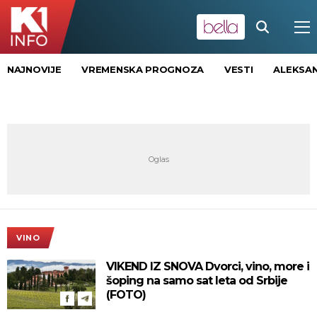
NAJNOVIJE
VREMENSKA PROGNOZA
VESTI
ALEKSAN
VINO
VIKEND IZ SNOVA Dvorci, vino, more i
šoping na samo sat leta od Srbije
(FOTO)