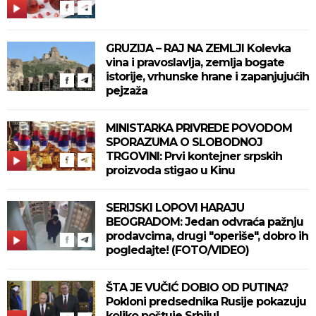
GRUZIJA – RAJ NA ZEMLJI Kolevka
vina i pravoslavlja, zemlja bogate
istorije, vrhunske hrane i zapanjujućih
pejzaža
MINISTARKA PRIVREDE POVODOM
SPORAZUMA O SLOBODNOJ
TRGOVINI: Prvi kontejner srpskih
proizvoda stigao u Kinu
SERIJSKI LOPOVI HARAJU
BEOGRADOM: Jedan odvraća pažnju
prodavcima, drugi "operiše", dobro ih
pogledajte! (FOTO/VIDEO)
ŠTA JE VUČIĆ DOBIO OD PUTINA?
Pokloni predsednika Rusije pokazuju
koliko poštuje Srbiju!