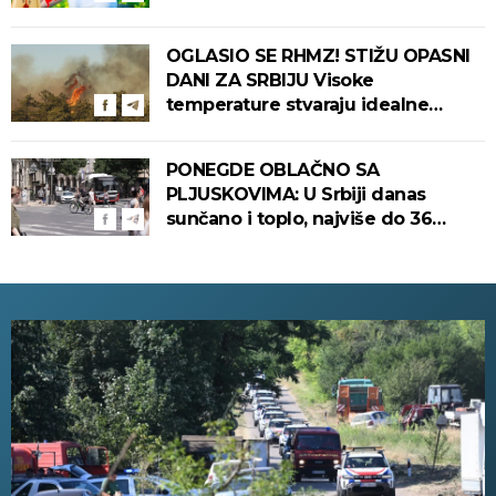
dana!
OGLASIO SE RHMZ! STIŽU OPASNI
DANI ZA SRBIJU Visoke
temperature stvaraju idealne
uslove za izbijanje i širenje požara!
PONEGDE OBLAČNO SA
PLJUSKOVIMA: U Srbiji danas
sunčano i toplo, najviše do 36
stepeni!