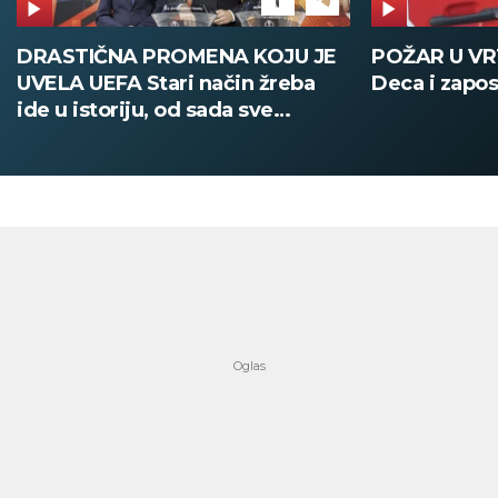
DRASTIČNA PROMENA KOJU JE
POŽAR U V
UVELA UEFA Stari način žreba
Deca i zapos
ide u istoriju, od sada sve
digitalno