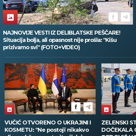
NAJNOVIJE VESTI IZ DELIBLATSKE PEŠČARE!
Situacija bolja, ali opasnost nije prošla: "Kišu
prizivamo svi" (FOTO+VIDEO)
VUČIĆ OTVORENO O UKRAJINI I
ZELENSKI S
KOSMETU: "Ne postoji nikakvo
DOČEKALA 