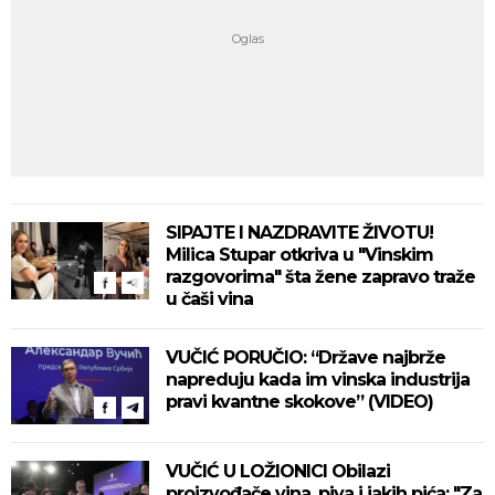
SIPAJTE I NAZDRAVITE ŽIVOTU!
Milica Stupar otkriva u "Vinskim
razgovorima" šta žene zapravo traže
u čaši vina
VUČIĆ PORUČIO: “Države najbrže
napreduju kada im vinska industrija
pravi kvantne skokove” (VIDEO)
VUČIĆ U LOŽIONICI Obilazi
proizvođače vina, piva i jakih pića: "Za