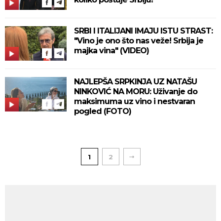
SRBI I ITALIJANI IMAJU ISTU STRAST:
"Vino je ono što nas veže! Srbija je
majka vina" (VIDEO)
NAJLEPŠA SRPKINJA UZ NATAŠU
NINKOVIĆ NA MORU: Uživanje do
maksimuma uz vino i nestvaran
pogled (FOTO)
1
2