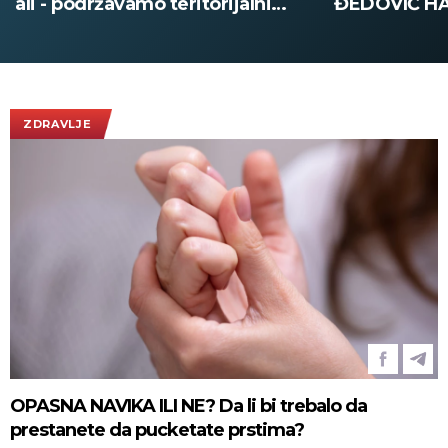
ali - podržavamo teritorijalni
ĐEDOVIĆ H
integritet Ukrajine"
Predsednik U
poseti Srbiji
Vučićem! (
ZDRAVLJE
OPASNA NAVIKA ILI NE? Da li bi trebalo da
prestanete da pucketate prstima?