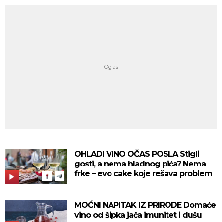
OHLADI VINO OČAS POSLA Stigli
gosti, a nema hladnog pića? Nema
frke – evo cake koje rešava problem
MOĆNI NAPITAK IZ PRIRODE Domaće
vino od šipka jača imunitet i dušu