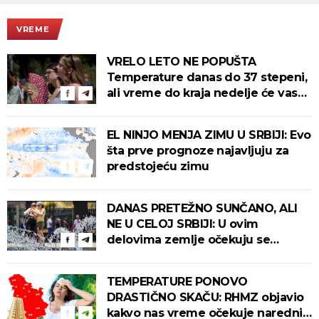
VREME
VRELO LETO NE POPUŠTA
Temperature danas do 37 stepeni,
ali vreme do kraja nedelje će vas
iznenaditi
EL NINJO MENJA ZIMU U SRBIJI: Evo
šta prve prognoze najavljuju za
predstojeću zimu
DANAS PRETEŽNO SUNČANO, ALI
NE U CELOJ SRBIJI: U ovim
delovima zemlje očekuju se
intenzivni pljuskovi s grmljavinom!
TEMPERATURE PONOVO
DRASTIČNO SKAČU: RHMZ objavio
kakvo nas vreme očekuje narednih