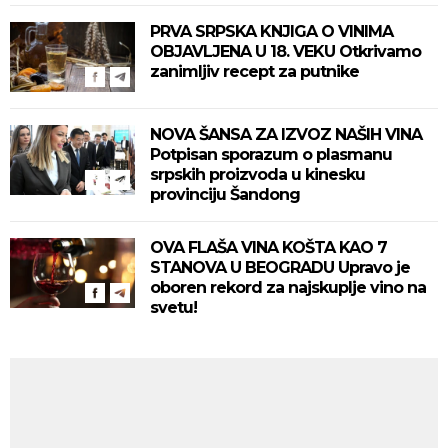
PRVA SRPSKA KNJIGA O VINIMA
OBJAVLJENA U 18. VEKU Otkrivamo
zanimljiv recept za putnike
NOVA ŠANSA ZA IZVOZ NAŠIH VINA
Potpisan sporazum o plasmanu
srpskih proizvoda u kinesku
provinciju Šandong
OVA FLAŠA VINA KOŠTA KAO 7
STANOVA U BEOGRADU Upravo je
oboren rekord za najskuplje vino na
svetu!