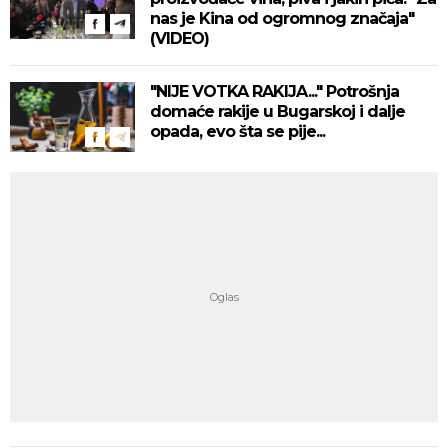
nas je Kina od ogromnog značaja"
(VIDEO)
"NIJE VOTKA RAKIJA..." Potrošnja
domaće rakije u Bugarskoj i dalje
opada, evo šta se pije...