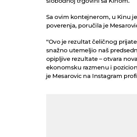
slobodnoj trgovini sa Kinom.
Sa ovim kontejnerom, u Kinu je s
poverenja, poručila je Mesarovi
''Ovo je rezultat čeličnog prijatel
snažno utemeljio naš predsedni
opipljive rezultate – otvara nov
ekonomsku razmenu i pozicionir
je Mesarovic na Instagram profi