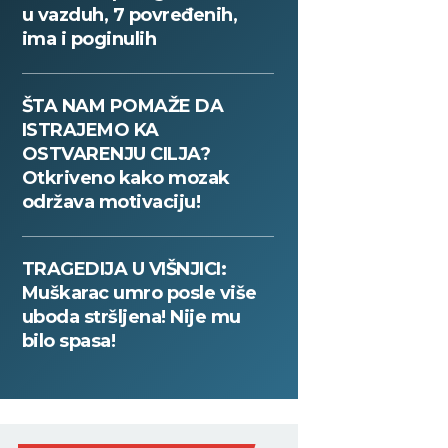
u vazduh, 7 povređenih,
ima i poginulih
ŠTA NAM POMAŽE DA
ISTRAJEMO KA
OSTVARENJU CILJA?
Otkriveno kako mozak
održava motivaciju!
TRAGEDIJA U VIŠNJICI:
Muškarac umro posle više
uboda stršljena! Nije mu
bilo spasa!