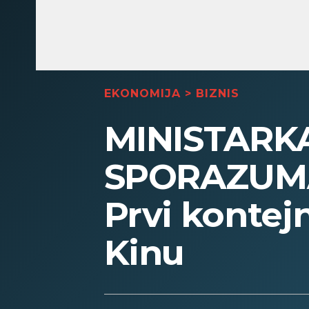
EKONOMIJA
>
BIZNIS
MINISTARK
SPORAZUMA
Prvi kontej
Kinu