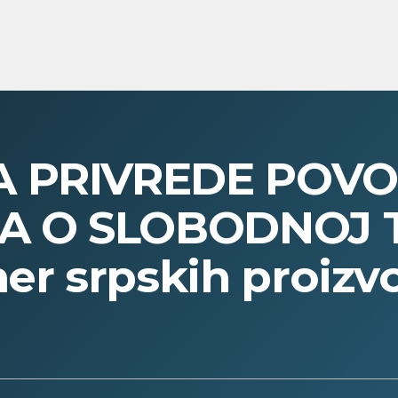
A PRIVREDE POV
 O SLOBODNOJ T
ner srpskih proizv