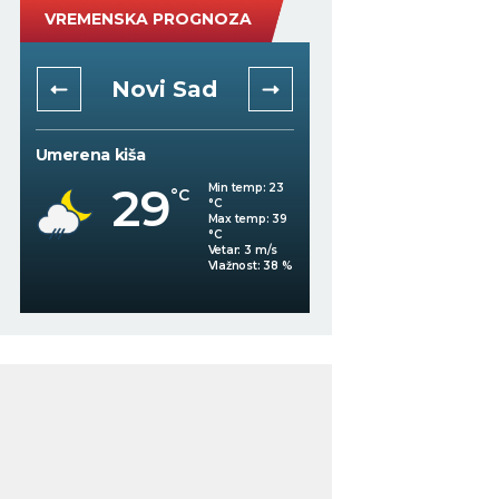
VREMENSKA PROGNOZA
Novi Sad
Niš
Umerena kiša
Vedro nebo
29
Min temp:
23
°C
°C
27
°C
Max temp:
39
°C
Vetar:
3
m/s
Vlažnost:
38
%