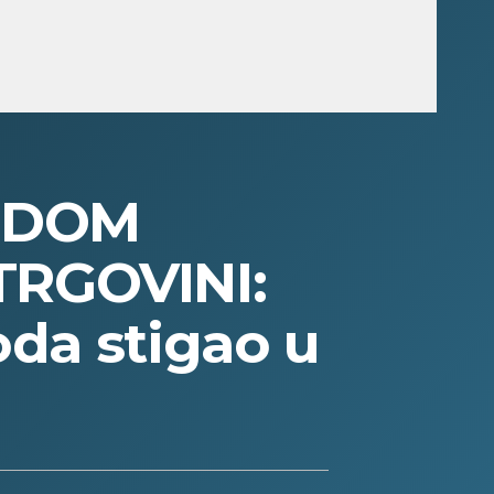
ODOM
RGOVINI:
oda stigao u