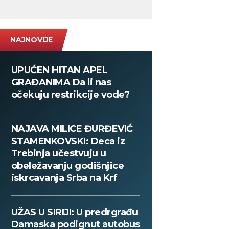
NAJNOVIJE
UPUĆEN HITAN APEL
GRAĐANIMA Da li nas
očekuju restrikcije vode?
NAJAVA MILICE ĐURĐEVIĆ
STAMENKOVSKI: Deca iz
Trebinja učestvuju u
obeležavanju godišnjice
iskrcavanja Srba na Krf
UŽAS U SIRIJI: U predrgrađu
Damaska podignut autobus