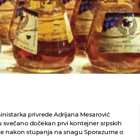
inistarka privrede Adrijana Mesarović
nu svečano dočekan prvi kontejner srpskih
 Srbije nakon stupanja na snagu Sporazuma o