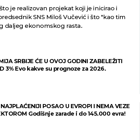
o je realizovan projekat koji je inicirao i
predsednik SNS Miloš Vučević i što "kao tim
Niš
Beograd
nog daljeg ekonomskog rasta.
o nebo
Mestimično oblačno
Min temp:
21
Min temp:
23
26
°C
°C
°C
27
°C
IJA SRBIJE ĆE U OVOJ GODINI ZABELEŽITI
Max temp:
37
Max temp:
39
°C
°C
 3% Evo kakve su prognoze za 2026.
Vetar:
2
m/s
Vetar:
3
m/s
Vlažnost:
36
%
Vlažnost:
60
%
 NAJPLAĆENIJI POSAO U EVROPI I NEMA VEZE
EKTOROM Godišnje zarade i do 145.000 evra!