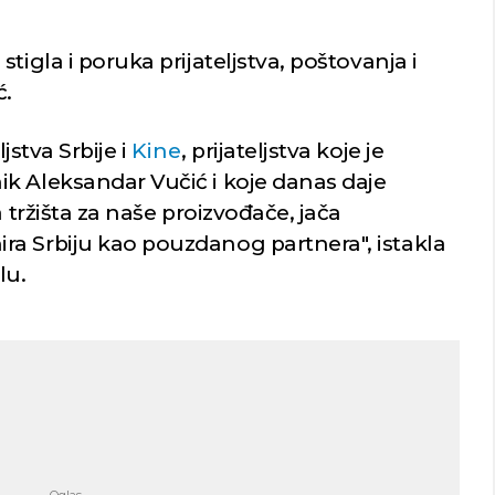
tigla i poruka prijateljstva, poštovanja i
ć.
jstva Srbije i
Kine
, prijateljstva koje je
k Aleksandar Vučić i koje danas daje
a tržišta za naše proizvođače, jača
a Srbiju kao pouzdanog partnera", istakla
lu.