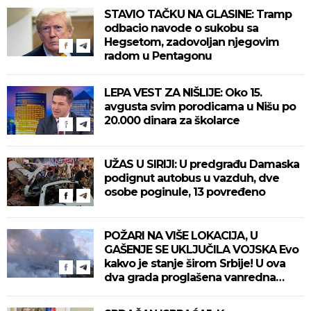
STAVIO TAČKU NA GLASINE: Tramp
odbacio navode o sukobu sa
Hegsetom, zadovoljan njegovim
radom u Pentagonu
LEPA VEST ZA NIŠLIJE: Oko 15.
avgusta svim porodicama u Nišu po
20.000 dinara za školarce
UŽAS U SIRIJI: U predgrađu Damaska
podignut autobus u vazduh, dve
osobe poginule, 13 povređeno
POŽARI NA VIŠE LOKACIJA, U
GAŠENJE SE UKLJUČILA VOJSKA Evo
kakvo je stanje širom Srbije! U ova
dva grada proglašena vanredna
situacija! (VIDEO)