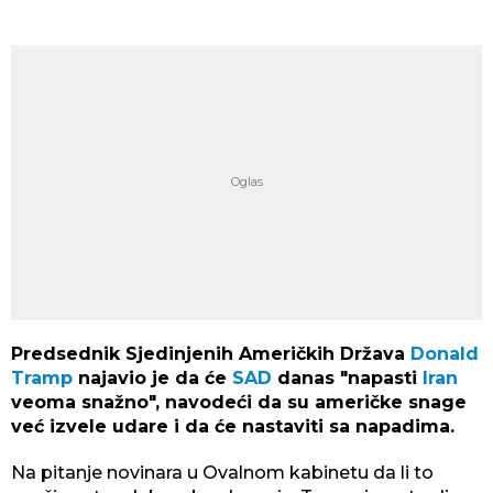
Predsednik Sjedinjenih Američkih Država
Donald
Tramp
najavio je da će
SAD
danas "napasti
Iran
veoma snažno", navodeći da su američke snage
već izvele udare i da će nastaviti sa napadima.
Na pitanje novinara u Ovalnom kabinetu da li to