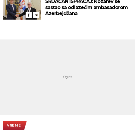
SRDAČAN ISPRAĆAJ: Kozarev se
sastao sa odlazećim ambasadorom
Azerbejdžana
VREME