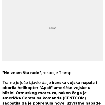
"Ne znam šta rade"
, rekao je Tramp.
Tramp je juče izjavio da je
iranska vojska napala i
oborila helikopter "Apač" američke vojske u
blizini Ormuskog moreuza, nakon čega je
američka Centralna komanda (CENTCOM)
saopštila da je pokrenula nove, uzvratne napade