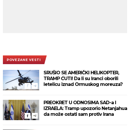
POVEZANE VESTI
SRUŠIO SE AMERIČKI HELIKOPTER,
TRAMP ĆUTI! Da li su Iranci oborili
letelicu iznad Ormuskog moreuza?
PREOKRET U ODNOSIMA SAD-a I
IZRAELA: Tramp upozorio Netanjahua
da može ostati sam protiv Irana