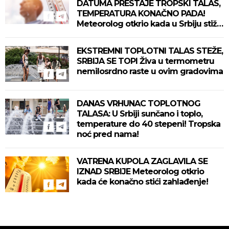
DATUMA PRESTAJE TROPSKI TALAS,
TEMPERATURA KONAČNO PADA!
Meteorolog otkrio kada u Srbiju stiže
zahlađenje!
EKSTREMNI TOPLOTNI TALAS STEŽE,
SRBIJA SE TOPI Živa u termometru
nemilosrdno raste u ovim gradovima
DANAS VRHUNAC TOPLOTNOG
TALASA: U Srbiji sunčano i toplo,
temperature do 40 stepeni! Tropska
noć pred nama!
VATRENA KUPOLA ZAGLAVILA SE
IZNAD SRBIJE Meteorolog otkrio
kada će konačno stići zahlađenje!