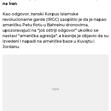
na Iran
.
Kao odgovor, iranski Korpus islamske
revolucionarne garde (IRGC) saopštio je da je napao
američku Petu flotu u Bahreinu dronovima,
upozoravajući na "još oštriji odgovor" ukoliko se
nastavi "američka agresija", a kasnije je objavio da su
izvedeni i napadi na američke baze u Kuvajtu i
Jordanu.