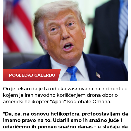
POGLEDAJ GALERIJU
AP Photo/Julia Demaree Nikhinson
On je rekao da je ta odluka zasnovana na incidentu u
kojem je Iran navodno korišćenjem drona oborio
američki helikopter "Apač" kod obale Omana.
"Da, pa, na osnovu helikoptera, pretpostavljam da
imamo pravo na to. Udarili smo ih snažno juče i
udarićemo ih ponovo snažno danas - u slučaju da