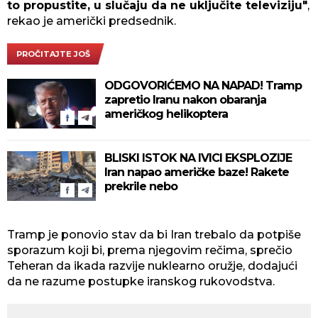
to propustite, u slučaju da ne uključite televiziju"
,
rekao je američki predsednik.
PROČITAJTE JOŠ
ODGOVORIĆEMO NA NAPAD! Tramp
zapretio Iranu nakon obaranja
američkog helikoptera
BLISKI ISTOK NA IVICI EKSPLOZIJE
Iran napao američke baze! Rakete
prekrile nebo
Tramp je ponovio stav da bi Iran trebalo da potpiše
sporazum koji bi, prema njegovim rečima, sprečio
Teheran da ikada razvije nuklearno oružje, dodajući
da ne razume postupke iranskog rukovodstva.