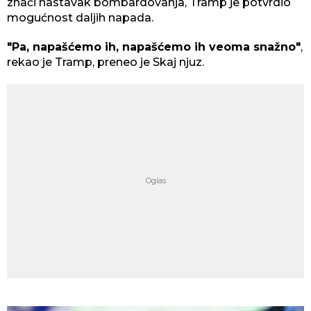
znači nastavak bombardovanja, Tramp je potvrdio
mogućnost daljih napada.
"Pa, napašćemo ih, napašćemo ih veoma snažno"
,
rekao je Tramp, preneo je Skaj njuz.