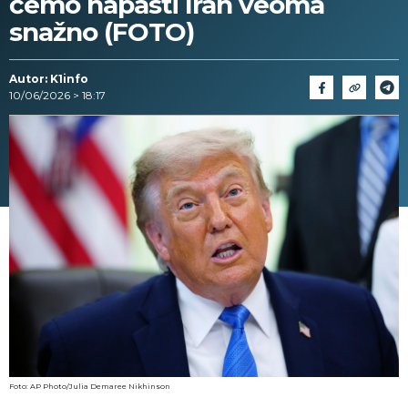
ćemo napasti Iran veoma
snažno (FOTO)
Autor: K1info
10/06/2026 > 18:17
Foto: AP Photo/Julia Demaree Nikhinson