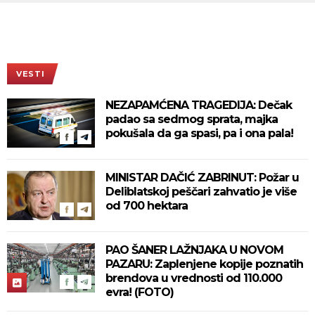
VESTI
NEZAPAMĆENA TRAGEDIJA: Dečak
padao sa sedmog sprata, majka
pokušala da ga spasi, pa i ona pala!
MINISTAR DAČIĆ ZABRINUT: Požar u
Deliblatskoj peščari zahvatio je više
od 700 hektara
PAO ŠANER LAŽNJAKA U NOVOM
PAZARU: Zaplenjene kopije poznatih
brendova u vrednosti od 110.000
evra! (FOTO)