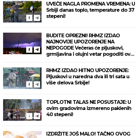
UVEČE NAGLA PROMENA VREMENA: U
Srbiji danas toplo, temperature do 37
stepeni!
BUDITE OPREZNI! RHMZ IZDAO
NAJNOVIJE UPOZORENJE NA
NEPOGODE Večeras će pljuskovi,
grmljavina i olujni vetar pogoditi ove
delove zemlje!
RHMZ IZDAO HITNO UPOZORENJE:
Pljuskovi u naredna dva ili tri sata u
više delova Srbije!
TOPLOTNI TALAS NE POSUSTAJE: U
ovim gradovima izmereno paklenih
40 stepeni!
IZDRŽITE JOŠ MALO! TAČNO OVOG