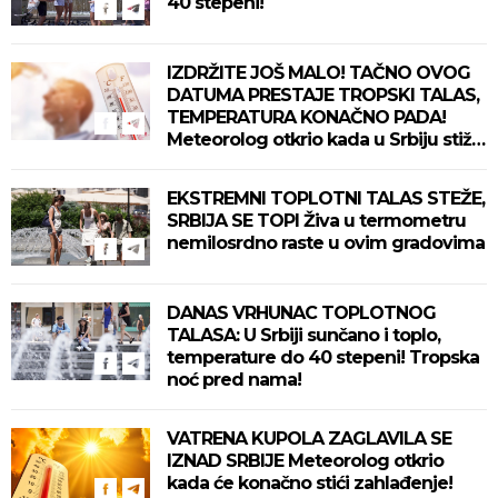
40 stepeni!
IZDRŽITE JOŠ MALO! TAČNO OVOG
DATUMA PRESTAJE TROPSKI TALAS,
TEMPERATURA KONAČNO PADA!
Meteorolog otkrio kada u Srbiju stiže
zahlađenje!
EKSTREMNI TOPLOTNI TALAS STEŽE,
SRBIJA SE TOPI Živa u termometru
nemilosrdno raste u ovim gradovima
DANAS VRHUNAC TOPLOTNOG
TALASA: U Srbiji sunčano i toplo,
temperature do 40 stepeni! Tropska
noć pred nama!
VATRENA KUPOLA ZAGLAVILA SE
IZNAD SRBIJE Meteorolog otkrio
kada će konačno stići zahlađenje!