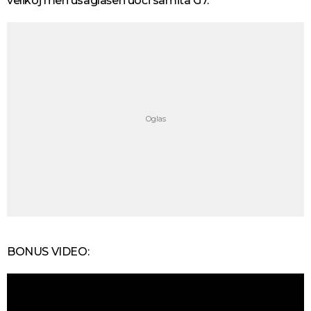
velikoj meri usaglašen uoči samita G7.
BONUS VIDEO: