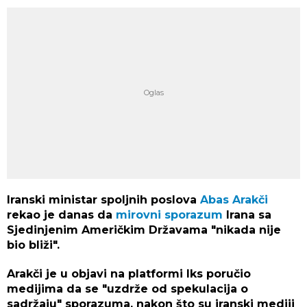
Iranski ministar spoljnih poslova
Abas Arakči
rekao je danas da
mirovni sporazum
Irana sa
Sjedinjenim Američkim Državama "nikada nije
bio bliži".
Arakči je u objavi na platformi Iks poručio
medijima da se "uzdrže od spekulacija o
sadržaju" sporazuma, nakon što su iranski mediji