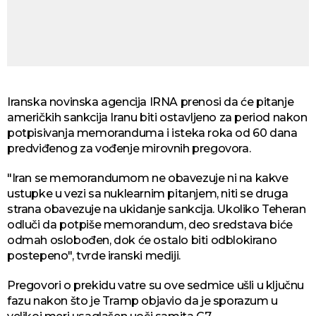
Iranska novinska agencija IRNA prenosi da će pitanje
američkih sankcija Iranu biti ostavljeno za period nakon
potpisivanja memoranduma i isteka roka od 60 dana
predviđenog za vođenje mirovnih pregovora.
"Iran se memorandumom ne obavezuje ni na kakve
ustupke u vezi sa nuklearnim pitanjem, niti se druga
strana obavezuje na ukidanje sankcija. Ukoliko Teheran
odluči da potpiše memorandum, deo sredstava biće
odmah oslobođen, dok će ostalo biti odblokirano
postepeno", tvrde iranski mediji.
Pregovori o prekidu vatre su ove sedmice ušli u ključnu
fazu nakon što je Tramp objavio da je sporazum u