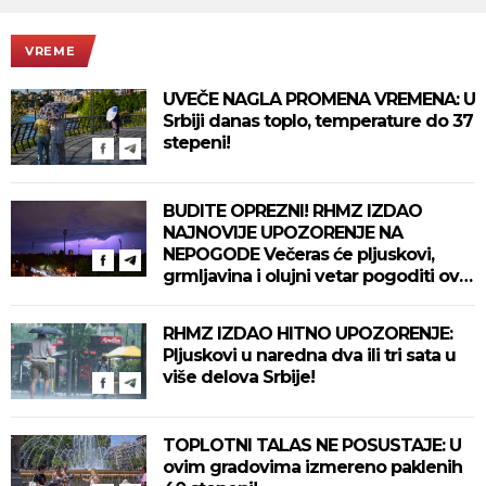
VREME
UVEČE NAGLA PROMENA VREMENA: U
Srbiji danas toplo, temperature do 37
stepeni!
BUDITE OPREZNI! RHMZ IZDAO
NAJNOVIJE UPOZORENJE NA
NEPOGODE Večeras će pljuskovi,
grmljavina i olujni vetar pogoditi ove
delove zemlje!
RHMZ IZDAO HITNO UPOZORENJE:
Pljuskovi u naredna dva ili tri sata u
više delova Srbije!
TOPLOTNI TALAS NE POSUSTAJE: U
ovim gradovima izmereno paklenih