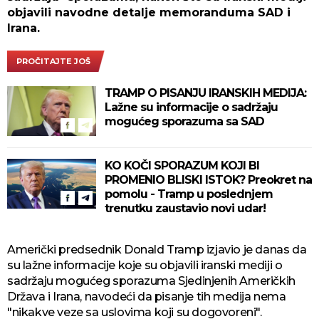
objavili navodne detalje memoranduma SAD i
Irana.
PROČITAJTE JOŠ
TRAMP O PISANJU IRANSKIH MEDIJA:
Lažne su informacije o sadržaju
mogućeg sporazuma sa SAD
KO KOČI SPORAZUM KOJI BI
PROMENIO BLISKI ISTOK? Preokret na
pomolu - Tramp u poslednjem
trenutku zaustavio novi udar!
Američki predsednik Donald Tramp izjavio je danas da
su lažne informacije koje su objavili iranski mediji o
sadržaju mogućeg sporazuma Sjedinjenih Američkih
Država i Irana, navodeći da pisanje tih medija nema
"nikakve veze sa uslovima koji su dogovoreni".