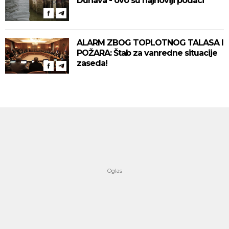
Dunava - ovo su najnoviji podaci
ALARM ZBOG TOPLOTNOG TALASA I
POŽARA: Štab za vanredne situacije
zaseda!