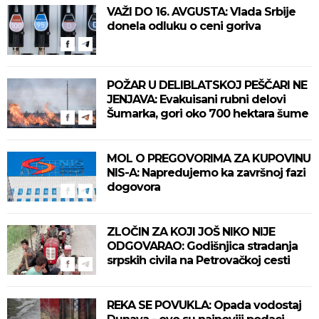
VAŽI DO 16. AVGUSTA: Vlada Srbije
donela odluku o ceni goriva
POŽAR U DELIBLATSKOJ PEŠČARI NE
JENJAVA: Evakuisani rubni delovi
Šumarka, gori oko 700 hektara šume
MOL O PREGOVORIMA ZA KUPOVINU
NIS-A: Napredujemo ka završnoj fazi
dogovora
ZLOČIN ZA KOJI JOŠ NIKO NIJE
ODGOVARAO: Godišnjica stradanja
srpskih civila na Petrovačkoj cesti
REKA SE POVUKLA: Opada vodostaj