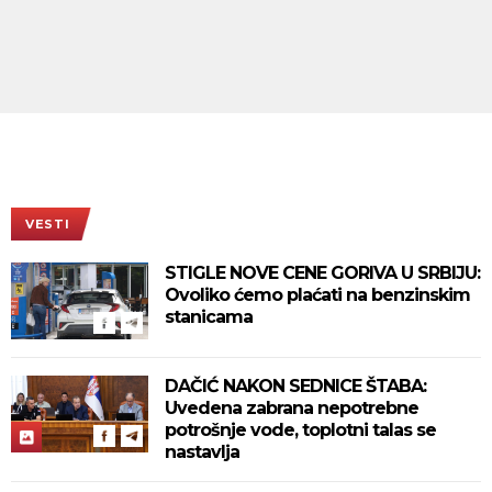
VESTI
STIGLE NOVE CENE GORIVA U SRBIJU:
Ovoliko ćemo plaćati na benzinskim
stanicama
DAČIĆ NAKON SEDNICE ŠTABA:
Uvedena zabrana nepotrebne
potrošnje vode, toplotni talas se
nastavlja