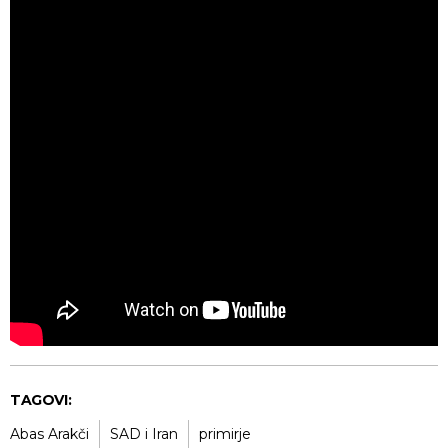
TAGOVI:
Abas Arakči
SAD i Iran
primirje