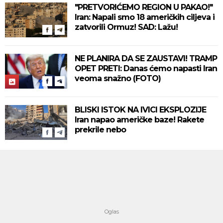
"PRETVORIĆEMO REGION U PAKAO!"
Iran: Napali smo 18 američkih ciljeva i
zatvorili Ormuz! SAD: Lažu!
NE PLANIRA DA SE ZAUSTAVI! TRAMP
OPET PRETI: Danas ćemo napasti Iran
veoma snažno (FOTO)
BLISKI ISTOK NA IVICI EKSPLOZIJE
Iran napao američke baze! Rakete
prekrile nebo