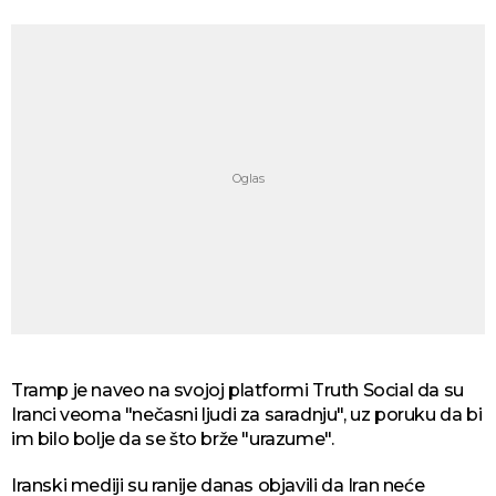
Tramp je naveo na svojoj platformi Truth Social da su
Iranci veoma "nečasni ljudi za saradnju", uz poruku da bi
im bilo bolje da se što brže "urazume".
Iranski mediji su ranije danas objavili da Iran neće