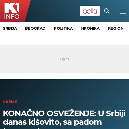
SRBIJA
BEOGRAD
POLITIKA
HRONIKA
REGION
VREME
KONAČNO OSVEŽENJE: U Srbiji
danas kišovito, sa padom