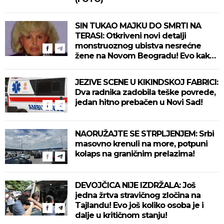
SIN TUKAO MAJKU DO SMRTI NA
TERASI: Otkriveni novi detalji
monstruoznog ubistva nesrećne
žene na Novom Beogradu! Evo kako
se ubica branio!
JEZIVE SCENE U KIKINDSKOJ FABRICI:
Dva radnika zadobila teške povrede,
jedan hitno prebačen u Novi Sad!
NAORUŽAJTE SE STRPLJENJEM: Srbi
masovno krenuli na more, potpuni
kolaps na graničnim prelazima!
DEVOJČICA NIJE IZDRŽALA: Još
jedna žrtva stravičnog zločina na
Tajlandu! Evo još koliko osoba je i
dalje u kritičnom stanju!