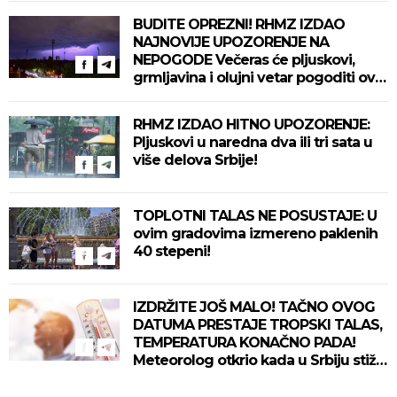
BUDITE OPREZNI! RHMZ IZDAO
NAJNOVIJE UPOZORENJE NA
NEPOGODE Večeras će pljuskovi,
grmljavina i olujni vetar pogoditi ove
delove zemlje!
RHMZ IZDAO HITNO UPOZORENJE:
Pljuskovi u naredna dva ili tri sata u
više delova Srbije!
TOPLOTNI TALAS NE POSUSTAJE: U
ovim gradovima izmereno paklenih
40 stepeni!
IZDRŽITE JOŠ MALO! TAČNO OVOG
DATUMA PRESTAJE TROPSKI TALAS,
TEMPERATURA KONAČNO PADA!
Meteorolog otkrio kada u Srbiju stiže
zahlađenje!