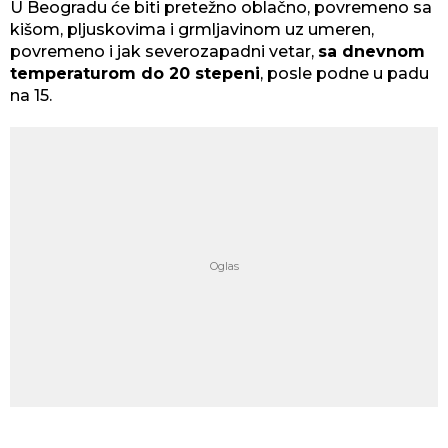
U Beogradu će biti pretežno oblačno, povremeno sa
kišom, pljuskovima i grmljavinom uz umeren,
povremeno i jak severozapadni vetar,
sa dnevnom
temperaturom do 20 stepeni
, posle podne u padu
na 15.