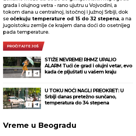
grada i olujnog vetra - rano ujutru u Vojvodini, a
tokom dana u centralnoj, istočnoj i južnoj Srbiji, dok
se
očekuju temperature od 15 do 32 stepena
, a na
jugoistoku zemlje će krajem dana doći do osetnijeg
pada temperature.
PROČITAJTE JOŠ
STIŽE NEVREME! RHMZ UPALIO
ALARM Tući će grad i olujni vetar, evo
kada će pljuštati u vašem kraju
U TOKU NOĆI NAGLI PREOKRET: U
Srbiji danas pretežno sunčano,
temperatura do 34 stepena
Vreme u Beogradu