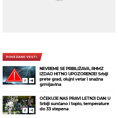
POVEZANE VESTI
NEVREME SE PRIBLIŽAVA, RHMZ
IZDAO HITNO UPOZORENJE! Srbiji
prete grad, olujni vetar i snažna
grmljavina
OČEKUJE NAS PRAVI LETNJI DAN: U
Srbiji sunčano i toplo, temperature
do 33 stepena