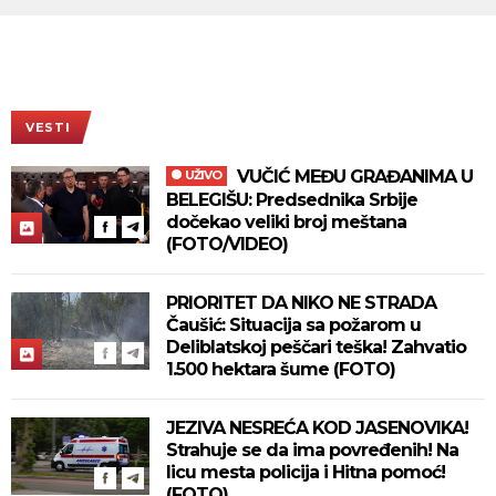
VESTI
VUČIĆ MEĐU GRAĐANIMA U
UŽIVO
BELEGIŠU: Predsednika Srbije
dočekao veliki broj meštana
(FOTO/VIDEO)
PRIORITET DA NIKO NE STRADA
Čaušić: Situacija sa požarom u
Deliblatskoj peščari teška! Zahvatio
1.500 hektara šume (FOTO)
JEZIVA NESREĆA KOD JASENOVIKA!
Strahuje se da ima povređenih! Na
licu mesta policija i Hitna pomoć!
(FOTO)