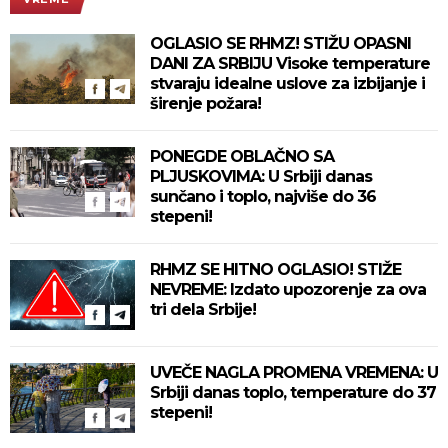
OGLASIO SE RHMZ! STIŽU OPASNI
DANI ZA SRBIJU Visoke temperature
stvaraju idealne uslove za izbijanje i
širenje požara!
PONEGDE OBLAČNO SA
PLJUSKOVIMA: U Srbiji danas
sunčano i toplo, najviše do 36
stepeni!
RHMZ SE HITNO OGLASIO! STIŽE
NEVREME: Izdato upozorenje za ova
tri dela Srbije!
UVEČE NAGLA PROMENA VREMENA: U
Srbiji danas toplo, temperature do 37
stepeni!