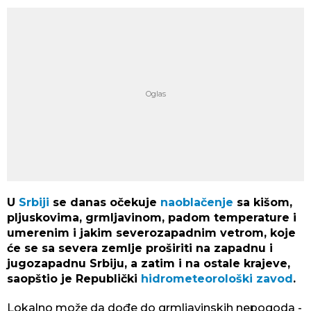
U
Srbiji
se danas očekuje
naoblačenje
sa kišom,
pljuskovima, grmljavinom, padom temperature i
umerenim i jakim severozapadnim vetrom, koje
će se sa severa zemlje proširiti na zapadnu i
jugozapadnu Srbiju, a zatim i na ostale krajeve,
saopštio je Republički
hidrometeorološki zavod
.
Lokalno može da dođe do grmljavinskih nepogoda -