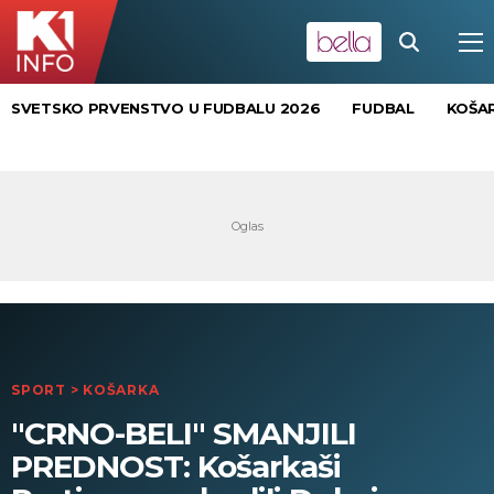
SVETSKO PRVENSTVO U FUDBALU 2026
FUDBAL
KOŠA
SPORT
>
KOŠARKA
"CRNO-BELI" SMANJILI
PREDNOST: Košarkaši