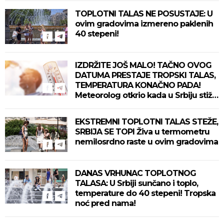
TOPLOTNI TALAS NE POSUSTAJE: U
ovim gradovima izmereno paklenih
40 stepeni!
IZDRŽITE JOŠ MALO! TAČNO OVOG
DATUMA PRESTAJE TROPSKI TALAS,
TEMPERATURA KONAČNO PADA!
Meteorolog otkrio kada u Srbiju stiže
zahlađenje!
EKSTREMNI TOPLOTNI TALAS STEŽE,
SRBIJA SE TOPI Živa u termometru
nemilosrdno raste u ovim gradovima
DANAS VRHUNAC TOPLOTNOG
TALASA: U Srbiji sunčano i toplo,
temperature do 40 stepeni! Tropska
noć pred nama!