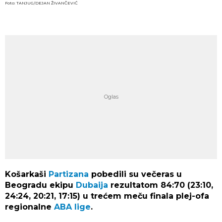
Foto: TANJUG/DEJAN ŽIVANČEVIĆ
Košarkaši
Partizana
pobedili su večeras u
Beogradu ekipu
Dubaija
rezultatom 84:70 (23:10,
24:24, 20:21, 17:15) u trećem meču finala plej-ofa
regionalne
ABA lige
.