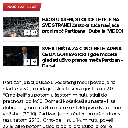
PROČITAJTE JOŠ
HAOS U ARENI, STOLICE LETELE NA
SVE STRANE! Žestoka tuča navijača
pred meč Partizana i Dubaija (VIDEO)
SVE ILI NIŠTA ZA CRNO-BELE, ARENA
ĆE DA GORI Evo kad i gde možete
gledati uživo prenos meča Partizan -
Dubai
Partizan je bolje ušao u večerašnji meč i poveo je na
startu sa 5:0, a onda je usledila serija gostiju od 7:0.
"Crno-beli" su potom u šestom minutu stigli do
prednosti od 14:10. Domaći košarkaši su nastavili sa
dobrom igrom, a u 8. minutu su stekli prvo dvocifreno
vođstvo (20:10). Partizan je prvu četvrtinu rešio u korist
rezultatom 23:10. "Crno-beli" su u 14. minutu poveli
32:16, ali je potom usledila bolja igra Dubaija koji je