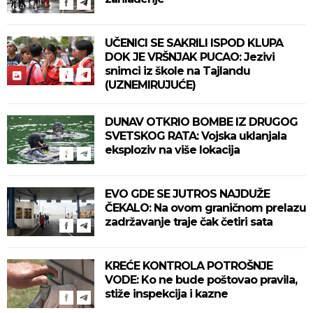
UČENICI SE SAKRILI ISPOD KLUPA
DOK JE VRŠNJAK PUCAO: Jezivi
snimci iz škole na Tajlandu
(UZNEMIRUJUĆE)
DUNAV OTKRIO BOMBE IZ DRUGOG
SVETSKOG RATA: Vojska uklanjala
eksploziv na više lokacija
EVO GDE SE JUTROS NAJDUŽE
ČEKALO: Na ovom graničnom prelazu
zadržavanje traje čak četiri sata
KREĆE KONTROLA POTROŠNJE
VODE: Ko ne bude poštovao pravila,
stiže inspekcija i kazne