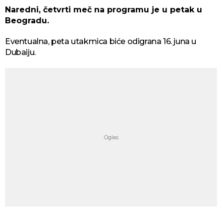
Naredni, četvrti meč na programu je u petak u
Beogradu.
Eventualna, peta utakmica biće odigrana 16. juna u
Dubaiju.