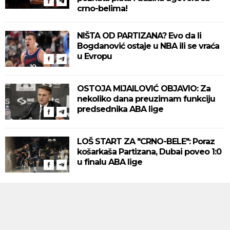
crno-belima!
NIŠTA OD PARTIZANA? Evo da li
Bogdanović ostaje u NBA ili se vraća
u Evropu
OSTOJA MIJAILOVIĆ OBJAVIO: Za
nekoliko dana preuzimam funkciju
predsednika ABA lige
LOŠ START ZA "CRNO-BELE": Poraz
košarkaša Partizana, Dubai poveo 1:0
u finalu ABA lige