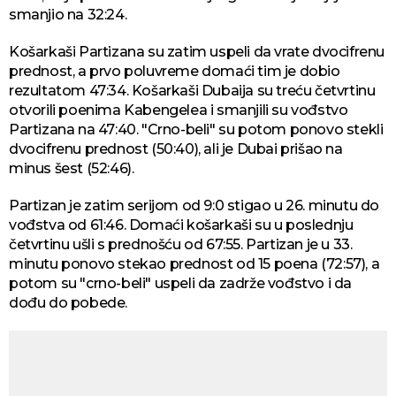
smanjio na 32:24.
Košarkaši Partizana su zatim uspeli da vrate dvocifrenu
prednost, a prvo poluvreme domaći tim je dobio
rezultatom 47:34. Košarkaši Dubaija su treću četvrtinu
otvorili poenima Kabengelea i smanjili su vođstvo
Partizana na 47:40. "Crno-beli" su potom ponovo stekli
dvocifrenu prednost (50:40), ali je Dubai prišao na
minus šest (52:46).
Partizan je zatim serijom od 9:0 stigao u 26. minutu do
vođstva od 61:46. Domaći košarkaši su u poslednju
četvrtinu ušli s prednošću od 67:55. Partizan je u 33.
minutu ponovo stekao prednost od 15 poena (72:57), a
potom su "crno-beli" uspeli da zadrže vođstvo i da
dođu do pobede.