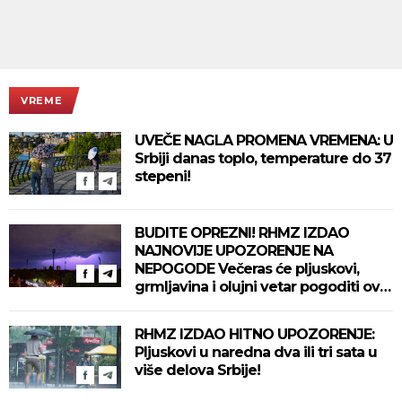
VREME
UVEČE NAGLA PROMENA VREMENA: U
Srbiji danas toplo, temperature do 37
stepeni!
BUDITE OPREZNI! RHMZ IZDAO
NAJNOVIJE UPOZORENJE NA
NEPOGODE Večeras će pljuskovi,
grmljavina i olujni vetar pogoditi ove
delove zemlje!
RHMZ IZDAO HITNO UPOZORENJE:
Pljuskovi u naredna dva ili tri sata u
više delova Srbije!