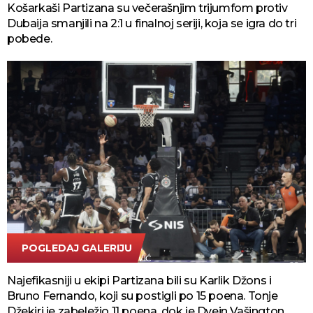
Košarkaši Partizana su večerašnjim trijumfom protiv
Dubaija smanjili na 2:1 u finalnoj seriji, koja se igra do tri
pobede.
POGLEDAJ GALERIJU
FOTO TANJUG/DEJAN ŽIVANČEVIĆ
Najefikasniji u ekipi Partizana bili su Karlik Džons i
Bruno Fernando, koji su postigli po 15 poena. Tonje
Džekiri je zabeležio 11 poena, dok je Dvejn Vašington