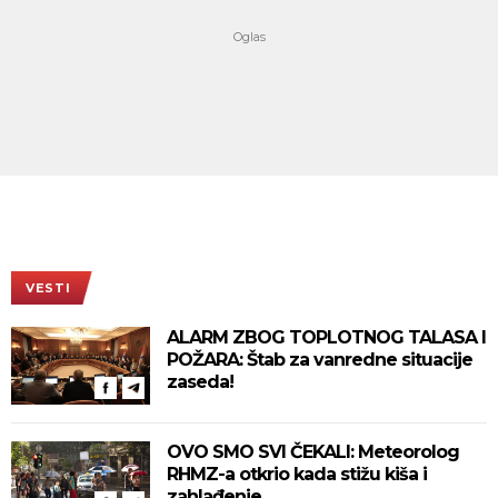
VESTI
ALARM ZBOG TOPLOTNOG TALASA I
POŽARA: Štab za vanredne situacije
zaseda!
OVO SMO SVI ČEKALI: Meteorolog
RHMZ-a otkrio kada stižu kiša i
zahlađenje