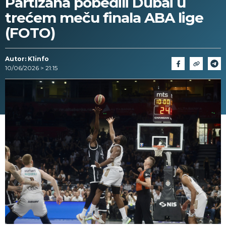
Partizana pobedili Dubai u
trećem meču finala ABA lige
(FOTO)
Autor: K1info
10/06/2026 > 21:15