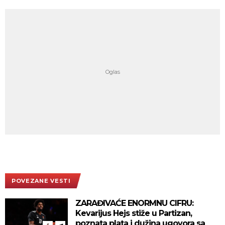
POVEZANE VESTI
ZARAĐIVAĆE ENORMNU CIFRU:
Kevarijus Hejs stiže u Partizan,
poznata plata i dužina ugovora sa