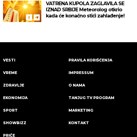
VATRENA KUPOLA ZAGLAVILA SE
IZNAD SRBIJE Meteorolog otkrio
kada će konačno stići zahlađenje!
VESTI
PRAVILA KORIŠĆENJA
VREME
IMPRESSUM
ZDRAVLJE
O NAMA
EKONOMIJA
TANJUG TV PROGRAM
SPORT
MARKETING
SHOWBIZZ
KONTAKT
PRIČE