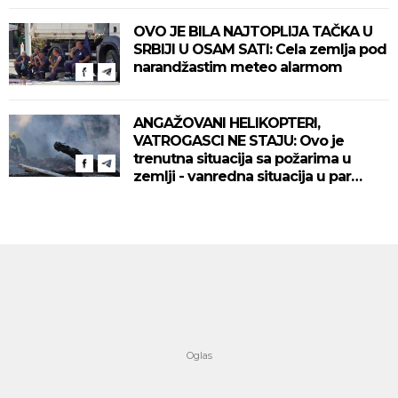
OVO JE BILA NAJTOPLIJA TAČKA U
SRBIJI U OSAM SATI: Cela zemlja pod
narandžastim meteo alarmom
ANGAŽOVANI HELIKOPTERI,
VATROGASCI NE STAJU: Ovo je
trenutna situacija sa požarima u
zemlji - vanredna situacija u par
mesta!