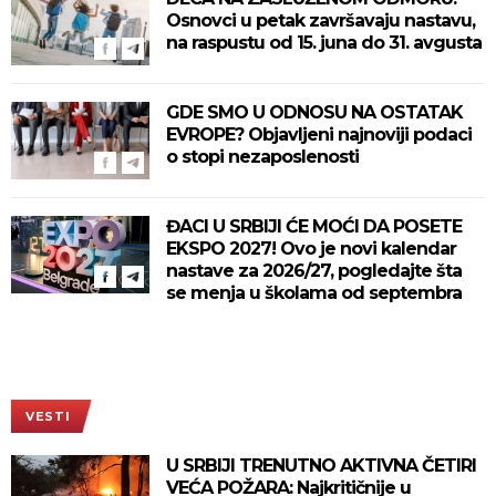
Osnovci u petak završavaju nastavu,
na raspustu od 15. juna do 31. avgusta
GDE SMO U ODNOSU NA OSTATAK
EVROPE? Objavljeni najnoviji podaci
o stopi nezaposlenosti
ĐACI U SRBIJI ĆE MOĆI DA POSETE
EKSPO 2027! Ovo je novi kalendar
nastave za 2026/27, pogledajte šta
se menja u školama od septembra
VESTI
U SRBIJI TRENUTNO AKTIVNA ČETIRI
VEĆA POŽARA: Najkritičnije u