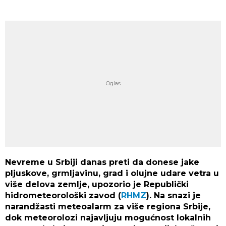
Nevreme u Srbiji danas preti da donese jake
pljuskove, grmljavinu, grad i olujne udare vetra u
više delova zemlje, upozorio je Republički
hidrometeorološki zavod (
RHMZ
). Na snazi je
narandžasti meteoalarm za više regiona Srbije,
dok meteorolozi najavljuju mogućnost lokalnih