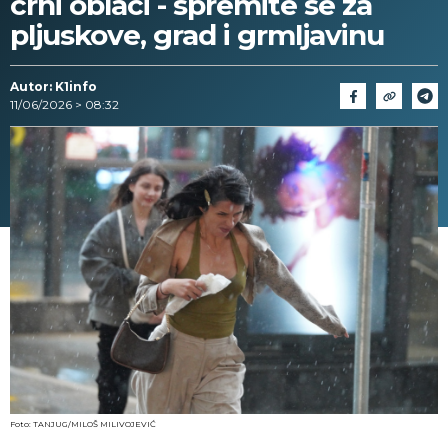
crni oblaci - spremite se za
pljuskove, grad i grmljavinu
Autor: K1info
11/06/2026 > 08:32
Foto: TANJUG/MILOŠ MILIVOJEVIĆ