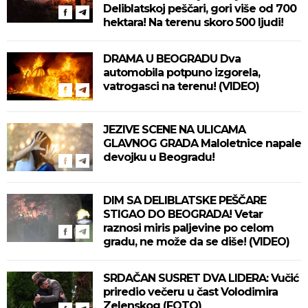
Deliblatskoj peščari, gori više od 700
hektara! Na terenu skoro 500 ljudi!
DRAMA U BEOGRADU Dva
automobila potpuno izgorela,
vatrogasci na terenu! (VIDEO)
JEZIVE SCENE NA ULICAMA
GLAVNOG GRADA Maloletnice napale
devojku u Beogradu!
DIM SA DELIBLATSKE PEŠČARE
STIGAO DO BEOGRADA! Vetar
raznosi miris paljevine po celom
gradu, ne može da se diše! (VIDEO)
SRDAČAN SUSRET DVA LIDERA: Vučić
priredio večeru u čast Volodimira
Zelenskog (FOTO)