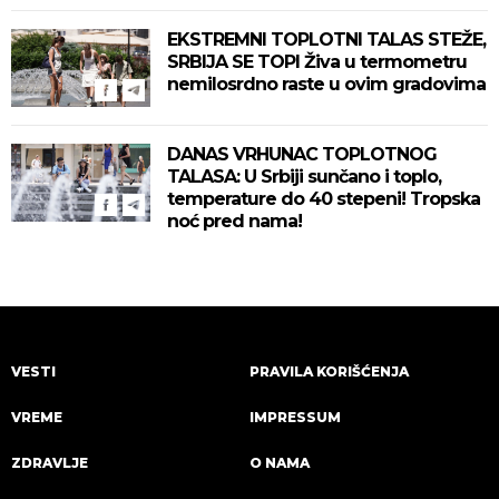
zahlađenje!
EKSTREMNI TOPLOTNI TALAS STEŽE,
SRBIJA SE TOPI Živa u termometru
nemilosrdno raste u ovim gradovima
DANAS VRHUNAC TOPLOTNOG
TALASA: U Srbiji sunčano i toplo,
temperature do 40 stepeni! Tropska
noć pred nama!
VESTI
PRAVILA KORIŠĆENJA
VREME
IMPRESSUM
ZDRAVLJE
O NAMA