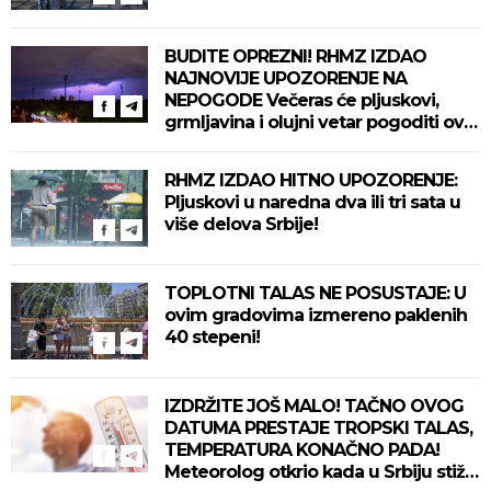
BUDITE OPREZNI! RHMZ IZDAO
NAJNOVIJE UPOZORENJE NA
NEPOGODE Večeras će pljuskovi,
grmljavina i olujni vetar pogoditi ove
delove zemlje!
RHMZ IZDAO HITNO UPOZORENJE:
Pljuskovi u naredna dva ili tri sata u
više delova Srbije!
TOPLOTNI TALAS NE POSUSTAJE: U
ovim gradovima izmereno paklenih
40 stepeni!
IZDRŽITE JOŠ MALO! TAČNO OVOG
DATUMA PRESTAJE TROPSKI TALAS,
TEMPERATURA KONAČNO PADA!
Meteorolog otkrio kada u Srbiju stiže