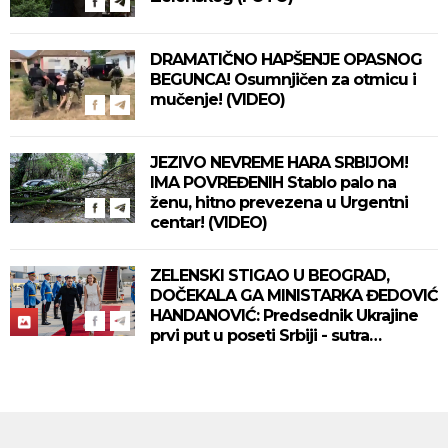
DRAMATIČNO HAPŠENJE OPASNOG
BEGUNCA! Osumnjičen za otmicu i
mučenje! (VIDEO)
JEZIVO NEVREME HARA SRBIJOM!
IMA POVREĐENIH Stablo palo na
ženu, hitno prevezena u Urgentni
centar! (VIDEO)
ZELENSKI STIGAO U BEOGRAD,
DOČEKALA GA MINISTARKA ĐEDOVIĆ
HANDANOVIĆ: Predsednik Ukrajine
prvi put u poseti Srbiji - sutra
sastanak sa Vučićem! (FOTO/VIDEO)