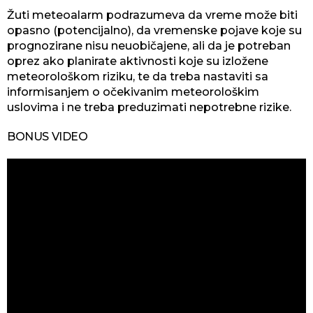
Žuti meteoalarm podrazumeva da vreme može biti
opasno (potencijalno), da vremenske pojave koje su
prognozirane nisu neuobičajene, ali da je potreban
oprez ako planirate aktivnosti koje su izložene
meteorološkom riziku, te da treba nastaviti sa
informisanjem o očekivanim meteorološkim
uslovima i ne treba preduzimati nepotrebne rizike.
BONUS VIDEO