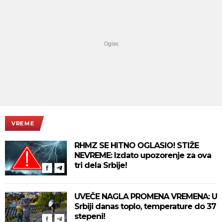
VREME
RHMZ SE HITNO OGLASIO! STIŽE
NEVREME: Izdato upozorenje za ova
tri dela Srbije!
UVEČE NAGLA PROMENA VREMENA: U
Srbiji danas toplo, temperature do 37
stepeni!