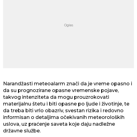
Narandžasti meteoalarm znači da je vreme opasno i
da su prognozirane opasne vremenske pojave,
takvog intenziteta da mogu prouzrokovati
materijalnu štetu i biti opasne po ljude i životinje, te
da treba biti vrlo obazriv, svestan rizika i redovno
informisan o detaljima očekivanih meteoroloških
uslova, uz praćenje saveta koje daju nadležne
državne službe.