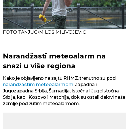
FOTO TANJUG/MILOŠ MILIVOJEVIĆ
Narandžasti meteoalarm na
snazi u više regiona
Kako je objavljeno na sajtu RHMZ, trenutno su pod
narandžastim meteoalarmom
Zapadna i
Jugozapadna Srbija, Šumadija, Istočna i Jugoistočna
Srbija, kao i Kosovo i Metohija, dok su ostali delovi naše
zemlje pod žutim meteoalarmom.