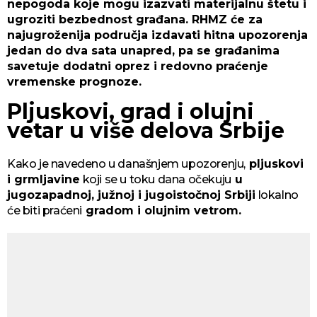
nepogoda koje mogu izazvati materijalnu štetu i
ugroziti bezbednost građana. RHMZ će za
najugroženija područja izdavati hitna upozorenja
jedan do dva sata unapred, pa se građanima
savetuje dodatni oprez i redovno praćenje
vremenske prognoze.
Pljuskovi, grad i olujni
vetar u više delova Srbije
Kako je navedeno u današnjem upozorenju,
pljuskovi
i grmljavine
koji se u toku dana očekuju
u
jugozapadnoj, južnoj i jugoistočnoj Srbiji
lokalno
će biti praćeni
gradom i olujnim vetrom.