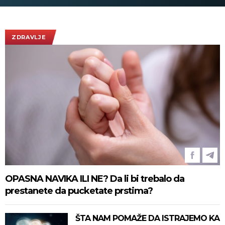
poseti Srbiji - sutra sastanak sa
Vučićem! (FOTO/VIDEO)
ZDRAVLJE
OPASNA NAVIKA ILI NE? Da li bi trebalo da
prestanete da pucketate prstima?
ŠTA NAM POMAŽE DA ISTRAJEMO KA