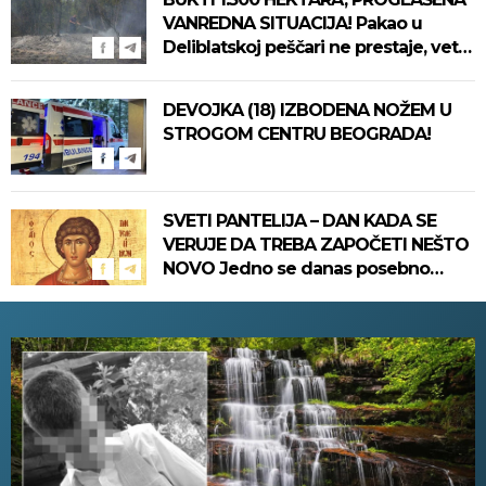
VANREDNA SITUACIJA! Pakao u
Deliblatskoj peščari ne prestaje, vetar
pravi dodatni haos
DEVOJKA (18) IZBODENA NOŽEM U
STROGOM CENTRU BEOGRADA!
SVETI PANTELIJA – DAN KADA SE
VERUJE DA TREBA ZAPOČETI NEŠTO
NOVO Jedno se danas posebno
izbegava