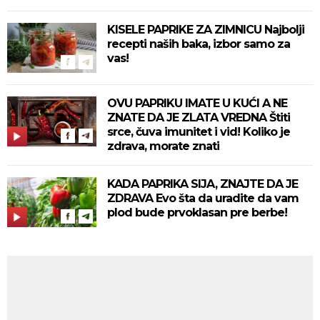
KISELE PAPRIKE ZA ZIMNICU Najbolji
recepti naših baka, izbor samo za
vas!
OVU PAPRIKU IMATE U KUĆI A NE
ZNATE DA JE ZLATA VREDNA Štiti
srce, čuva imunitet i vid! Koliko je
zdrava, morate znati
KADA PAPRIKA SIJA, ZNAJTE DA JE
ZDRAVA Evo šta da uradite da vam
plod bude prvoklasan pre berbe!