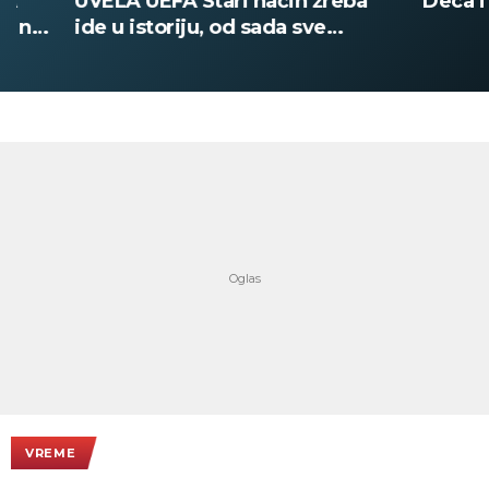
UVELA UEFA Stari način žreba
Deca i zapos
ide u istoriju, od sada sve
digitalno
VREME