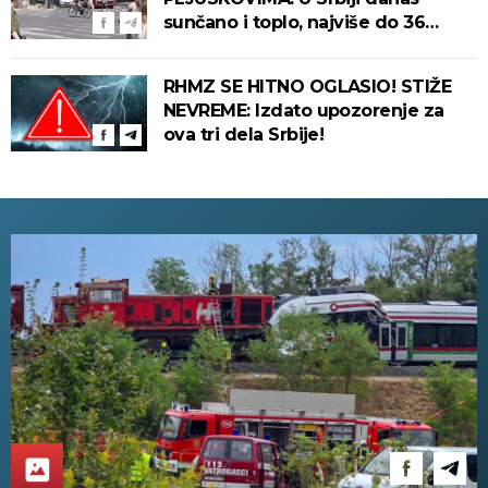
sunčano i toplo, najviše do 36
stepeni!
RHMZ SE HITNO OGLASIO! STIŽE
NEVREME: Izdato upozorenje za
ova tri dela Srbije!