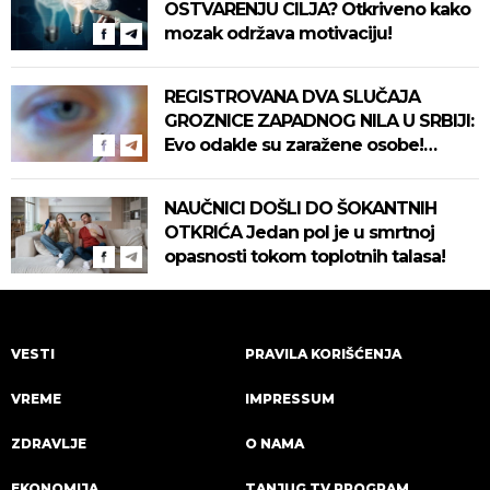
OSTVARENJU CILJA? Otkriveno kako
mozak održava motivaciju!
REGISTROVANA DVA SLUČAJA
GROZNICE ZAPADNOG NILA U SRBIJI:
Evo odakle su zaražene osobe!
Pročitajte na vreme savete "Batuta"
za zaštitu!
NAUČNICI DOŠLI DO ŠOKANTNIH
OTKRIĆA Jedan pol je u smrtnoj
opasnosti tokom toplotnih talasa!
VESTI
PRAVILA KORIŠĆENJA
VREME
IMPRESSUM
ZDRAVLJE
O NAMA
EKONOMIJA
TANJUG TV PROGRAM