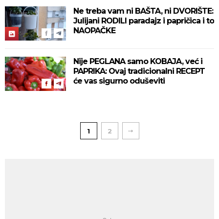
Ne treba vam ni BAŠTA, ni DVORIŠTE:
Julijani RODILI paradajz i papričica i to
NAOPAČKE
Nije PEGLANA samo KOBAJA, već i
PAPRIKA: Ovaj tradicionalni RECEPT
će vas sigurno oduševiti
1
2