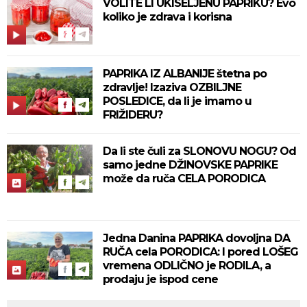
VOLITE LI UKISELJENU PAPRIKU? Evo
koliko je zdrava i korisna
PAPRIKA IZ ALBANIJE štetna po
zdravlje! Izaziva OZBILJNE
POSLEDICE, da li je imamo u
FRIŽIDERU?
Da li ste čuli za SLONOVU NOGU? Od
samo jedne DŽINOVSKE PAPRIKE
može da ruča CELA PORODICA
Jedna Danina PAPRIKA dovoljna DA
RUČA cela PORODICA: I pored LOŠEG
vremena ODLIČNO je RODILA, a
prodaju je ispod cene