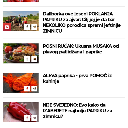
Daliborka ove jeseni POKLANJA
PAPRIKU za ajvar: Cilj joj je da bar
NEKOLIKO porodica spremi jeftinije
ZIMNICU
POSNI RUČAK: Ukusna MUSAKA od
plavog patlidžana i paprike
ALEVA paprika - prva POMOĆ iz
kuhinje
NIJE SVEJEDNO: Evo kako da
IZABERETE najbolju PAPRIKU za
zimnicu?