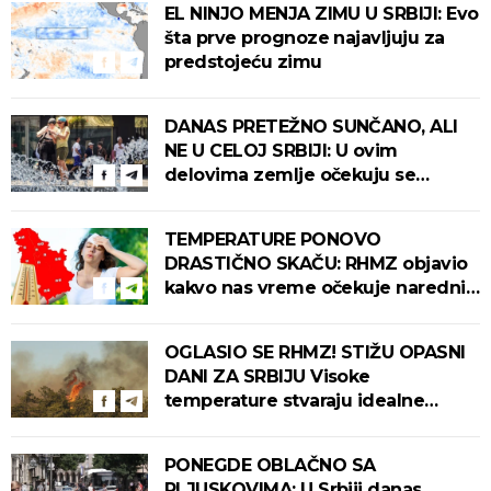
EL NINJO MENJA ZIMU U SRBIJI: Evo
šta prve prognoze najavljuju za
predstojeću zimu
DANAS PRETEŽNO SUNČANO, ALI
NE U CELOJ SRBIJI: U ovim
delovima zemlje očekuju se
intenzivni pljuskovi s grmljavinom!
TEMPERATURE PONOVO
DRASTIČNO SKAČU: RHMZ objavio
kakvo nas vreme očekuje narednih
dana!
OGLASIO SE RHMZ! STIŽU OPASNI
DANI ZA SRBIJU Visoke
temperature stvaraju idealne
uslove za izbijanje i širenje požara!
PONEGDE OBLAČNO SA
PLJUSKOVIMA: U Srbiji danas