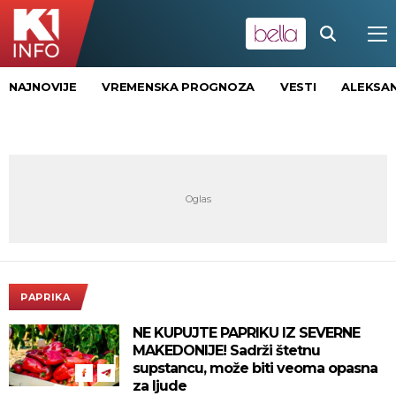
NAJNOVIJE
VREMENSKA PROGNOZA
VESTI
ALEKSAN
PAPRIKA
NE KUPUJTE PAPRIKU IZ SEVERNE
MAKEDONIJE! Sadrži štetnu
supstancu, može biti veoma opasna
za ljude