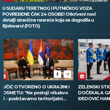
U SUDARU TERETNOG I PUTNIČKOG VOZA
POVREĐENE ČAK 24 OSOBE! Otkriveni novi
detalji stravične nesreće koja se dogodila u
Bjelovaru! (FOTO)
ZELENSKI STIGAO U BEOGRAD,
VELIKA POLI
DOČEKALA GA MINISTARKA
SMEDEREVU:
ĐEDOVIĆ HANDANOVIĆ:
pola tone dr
Predsednik Ukrajine prvi put u