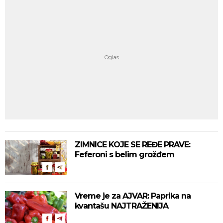
ZIMNICE KOJE SE REĐE PRAVE:
Feferoni s belim grožđem
Vreme je za AJVAR: Paprika na
kvantašu NAJTRAŽENIJA