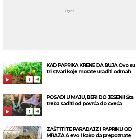
KAD PAPRIKA KRENE DA BUJA Ovo su
tri stvari koje morate uraditi odmah
POSADI U MAJU, BERI DO JESENI! Šta
treba saditi od povrća do cveća
ZAŠTITITE PARADAJZ I PAPRIKU OD
MRAZA A evo i kako da prepoznate