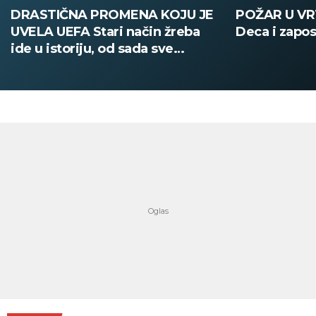
DRASTIČNA PROMENA KOJU JE
POŽAR U V
UVELA UEFA Stari način žreba
Deca i zapos
ide u istoriju, od sada sve
digitalno