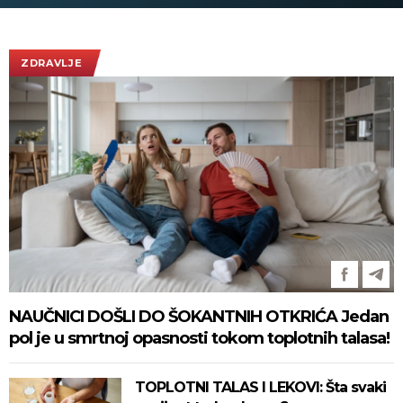
obilaze planetu
ZDRAVLJE
NAUČNICI DOŠLI DO ŠOKANTNIH OTKRIĆA Jedan
pol je u smrtnoj opasnosti tokom toplotnih talasa!
TOPLOTNI TALAS I LEKOVI: Šta svaki