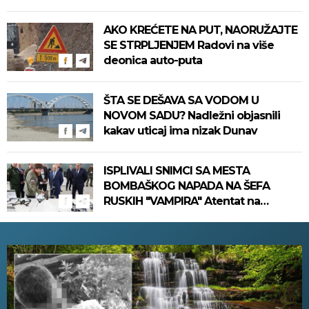
AKO KREĆETE NA PUT, NAORUŽAJTE
SE STRPLJENJEM Radovi na više
deonica auto-puta
ŠTA SE DEŠAVA SA VODOM U
NOVOM SADU? Nadležni objasnili
kakav uticaj ima nizak Dunav
ISPLIVALI SNIMCI SA MESTA
BOMBAŠKOG NAPADA NA ŠEFA
RUSKIH "VAMPIRA" Atentat na
Putinovog ključnog čoveka, ima
mrtvih (VIDEO)