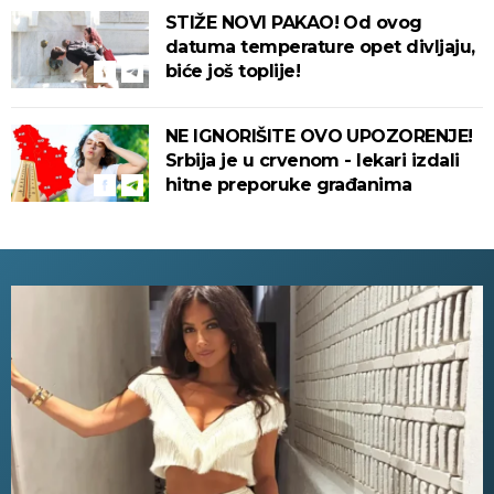
STIŽE NOVI PAKAO! Od ovog
datuma temperature opet divljaju,
biće još toplije!
NE IGNORIŠITE OVO UPOZORENJE!
Srbija je u crvenom - lekari izdali
hitne preporuke građanima