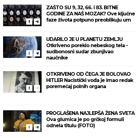
ZAŠTO SU 9, 32, 66. i 83. BITNE
GODINE ZA NAŠ MOZAK? Ove ključne
faze života potpuno preoblikuju um
UDARILO JE U PLANETU ZEMLJU
Otkriveno poreklo nebeskog tela -
sudbonosni sudar zbunjivao
naučnike
OTKRIVENO OD ČEGA JE BOLOVAO
HITLER Nacistički vođa je imao redak
poremećaj polnih organa
PROGLAŠENA NAJLEPŠA ŽENA SVETA
Ova glumica je po grčkoj formuli
odnela titulu (FOTO)