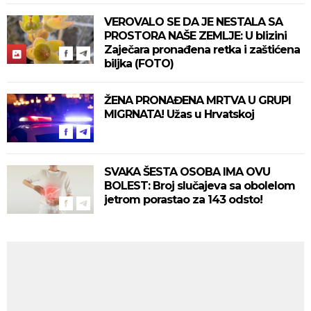
VEROVALO SE DA JE NESTALA SA
PROSTORA NAŠE ZEMLJE: U blizini
Zaječara pronađena retka i zaštićena
biljka (FOTO)
ŽENA PRONAĐENA MRTVA U GRUPI
MIGRNATA! Užas u Hrvatskoj
SVAKA ŠESTA OSOBA IMA OVU
BOLEST: Broj slučajeva sa obolelom
jetrom porastao za 143 odsto!