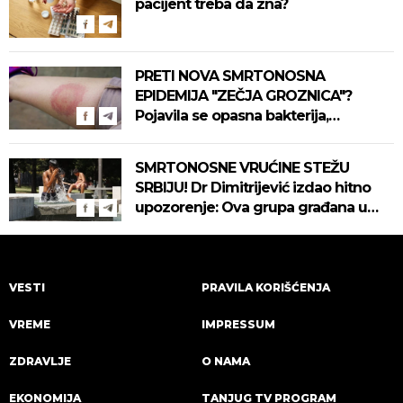
pacijent treba da zna?
PRETI NOVA SMRTONOSNA
EPIDEMIJA "ZEČJA GROZNICA"?
Pojavila se opasna bakterija,
pogledajte kako se prenosi
SMRTONOSNE VRUĆINE STEŽU
SRBIJU! Dr Dimitrijević izdao hitno
upozorenje: Ova grupa građana u
najvećoj opasnosti! (VIDEO)
VESTI
PRAVILA KORIŠĆENJA
VREME
IMPRESSUM
ZDRAVLJE
O NAMA
EKONOMIJA
TANJUG TV PROGRAM