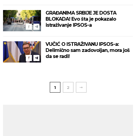
GRAĐANIMA SRBIJE JE DOSTA
BLOKADA! Evo šta je pokazalo
istraživanje IPSOS-a
VUČIĆ O ISTRAŽIVANU IPSOS-a:
Delimično sam zadovoljan, mora još
da se radi!
1
2