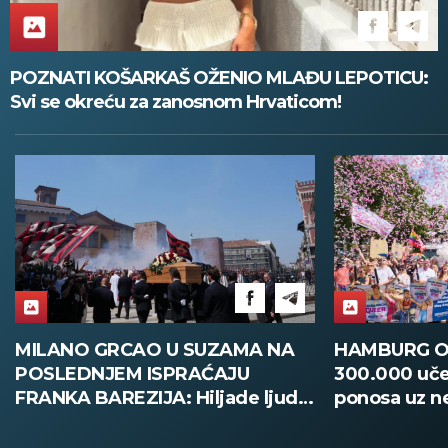
POZNATI KOŠARKAŠ OŽENIO MLAĐU LEPOTICU:
Svi se okreću za zanosnom Hrvaticom!
MILANO GRCAO U SUZAMA NA
HAMBURG O
POSLEDNJEM ISPRAĆAJU
300.000 uče
FRANKA BAREZIJA: Hiljade ljudi
ponosa uz n
ispratilo Kajzera Franca uz
bezbednosti
ovacije - pogledajte slike koje