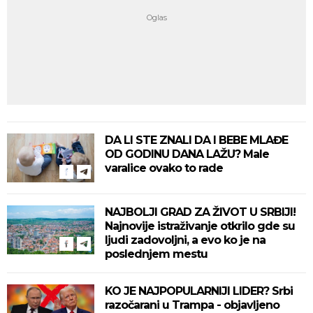
DA LI STE ZNALI DA I BEBE MLAĐE
OD GODINU DANA LAŽU? Male
varalice ovako to rade
NAJBOLJI GRAD ZA ŽIVOT U SRBIJI!
Najnovije istraživanje otkrilo gde su
ljudi zadovoljni, a evo ko je na
poslednjem mestu
KO JE NAJPOPULARNIJI LIDER? Srbi
razočarani u Trampa - objavljeno