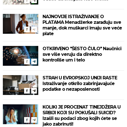
NAJNOVIJE ISTRAŽIVANJE O
PLATAMA Menadžerke zarađuju sve
manje, dok muškarci imaju sve veće
plate
OTKRIVENO "ŠESTO ČULO" Naučnici
sve više veruju da direktno
kontroliše um i telo
STRAH U EVROPSKOJ UNIJI RASTE
Istraživanje otkrilo zabrinjavajuće
podatke o nezaposlenosti
KOLIKI JE PROCENAT TINEJDŽERA U
SRBIJI KOJI SU POKUŠALI SUICID?
Izašli su podaci zbog kojih ćete se
jako zabrinuti!