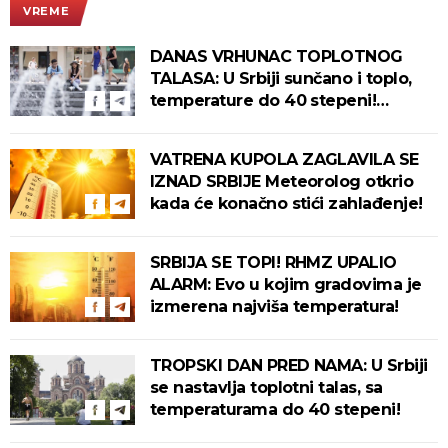
VREME
DANAS VRHUNAC TOPLOTNOG
TALASA: U Srbiji sunčano i toplo,
temperature do 40 stepeni!
Tropska noć pred nama!
VATRENA KUPOLA ZAGLAVILA SE
IZNAD SRBIJE Meteorolog otkrio
kada će konačno stići zahlađenje!
SRBIJA SE TOPI! RHMZ UPALIO
ALARM: Evo u kojim gradovima je
izmerena najviša temperatura!
TROPSKI DAN PRED NAMA: U Srbiji
se nastavlja toplotni talas, sa
temperaturama do 40 stepeni!