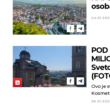
osob
24.01.202
POD 
MILI
Sveto
(FOT
Ovo je 
Kosmet
06.01.202