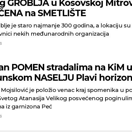
og GROBLJA u Kosovskoj Mitrov
ČENA na SMETLIŠTE
lje je staro najmanje 300 godina, a lokaciju su o
vnici nekih međunarodnih organizacija
3
an POMEN stradalima na KiM 
nskom NASELJU Plavi horizon
Mojsilović je položio venac kraj spomenika u po
vetog Atanasija Velikog posvećenog poginuli
ma iz garnizona Peć
3