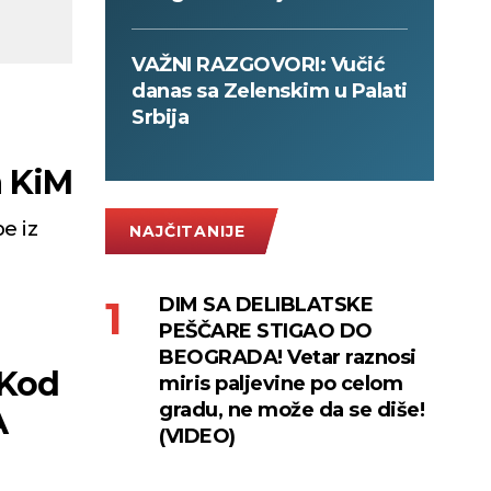
VAŽNI RAZGOVORI: Vučić
danas sa Zelenskim u Palati
Srbija
 KiM
e iz
NAJČITANIJE
DIM SA DELIBLATSKE
PEŠČARE STIGAO DO
BEOGRADA! Vetar raznosi
 Kod
miris paljevine po celom
gradu, ne može da se diše!
A
(VIDEO)