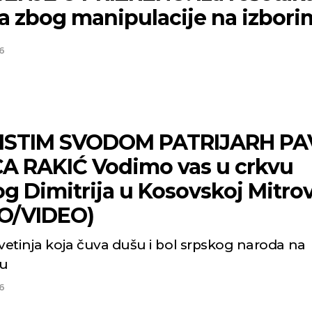
a zbog manipulacije na izbori
6
ISTIM SVODOM PATRIJARH PAV
CA RAKIĆ Vodimo vas u crkvu
g Dimitrija u Kosovskoj Mitrov
O/VIDEO)
svetinja koja čuva dušu i bol srpskog naroda na
u
6