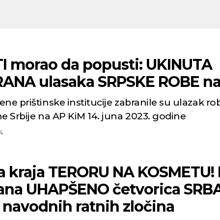
I morao da popusti: UKINUTA
ANA ulasaka SRPSKE ROBE na
ne prištinske institucije zabranile su ulazak rob
e Srbije na AP KiM 14. juna 2023. godine
4
 kraja TERORU NA KOSMETU!
lana UHAPŠENO četvorica SRB
 navodnih ratnih zločina