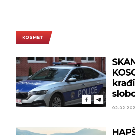
KOSMET
SKAN
KOSO
krađi
slob
02.02.20
HAPŠ