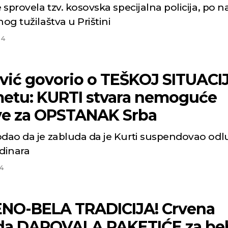
e sprovela tzv. kosovska specijalna policija, po 
nog tužilaštva u Prištini
24
vić govorio o TEŠKOJ SITUACIJ
etu: KURTI stvara nemoguće
ve za OPSTANAK Srba
odao da je zabluda da je Kurti suspendovao odl
 dinara
4
NO-BELA TRADICIJA! Crvena
da DAROVALA PAKETIĆE za be