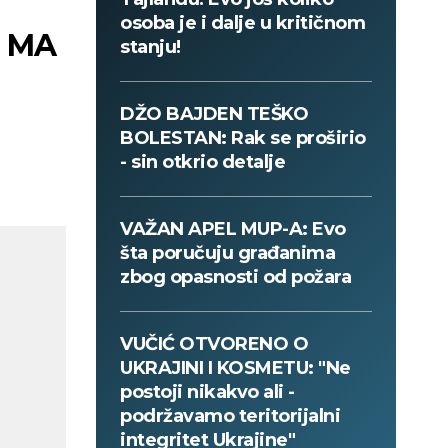
osoba je i dalje u kritičnom
, MA
stanju!
DŽO BAJDEN TEŠKO
BOLESTAN: Rak se proširio
- sin otkrio detalje
VAŽAN APEL MUP-A: Evo
šta poručuju građanima
zbog opasnosti od požara
VUČIĆ OTVORENO O
UKRAJINI I KOSMETU: "Ne
postoji nikakvo ali -
podržavamo teritorijalni
integritet Ukrajine"