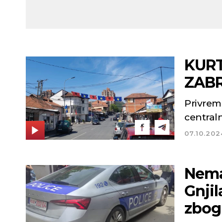
KURT
ZABR
Privreme
centraln
07.10.202
Nema
Gnji
zbog