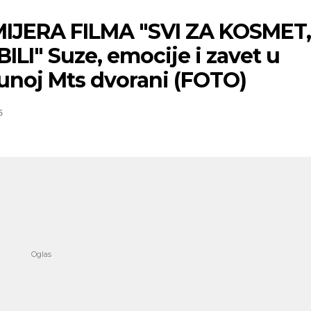
IJERA FILMA "SVI ZA KOSMET
ILI" Suze, emocije i zavet u
unoj Mts dvorani (FOTO)
5