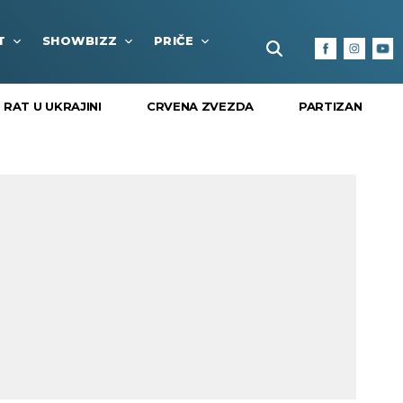
T
SHOWBIZZ
PRIČE
FUN BOX
KULTURA I
RAT U UKRAJINI
CRVENA ZVEZDA
PARTIZAN