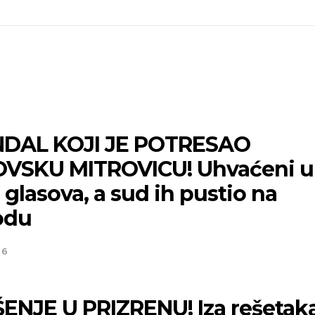
DAL KOJI JE POTRESAO
VSKU MITROVICU! Uhvaćeni u
 glasova, a sud ih pustio na
odu
26
ENJE U PRIZRENU! Iza rešetaka