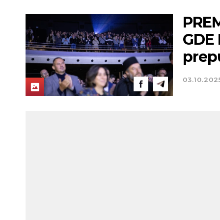
PREM
GDE B
prep
03.10.202