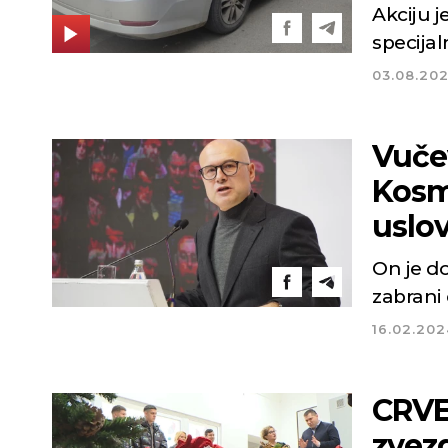
Akciju j
specijal
03.08.20
Vuče
Kosm
uslo
On je d
zabrani
16.02.202
CRVE
zvez