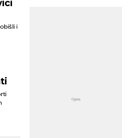
ici
bišli i
u
ti
rti
m