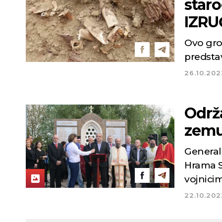
star
IZRU
Ovo grob
predsta
26.10.202
Održ
zemu
General 
Hrama S
vojnici
22.10.202