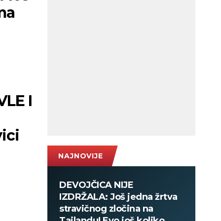
ma
LE I
ici
NAJNOVIJE
DEVOJČICA NIJE
IZDRŽALA: Još jedna žrtva
stravičnog zločina na
Tajlandu! Evo još koliko