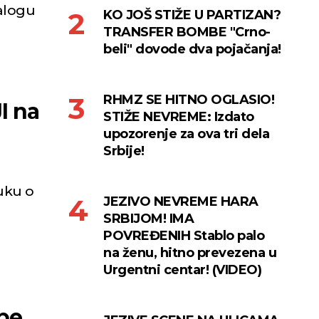
nalogu
KO JOŠ STIŽE U PARTIZAN?
TRANSFER BOMBE "Crno-
beli" dovode dva pojačanja!
RHMZ SE HITNO OGLASIO!
I na
STIŽE NEVREME: Izdato
upozorenje za ova tri dela
Srbije!
uku o
JEZIVO NEVREME HARA
SRBIJOM! IMA
POVREĐENIH Stablo palo
na ženu, hitno prevezena u
Urgentni centar! (VIDEO)
be