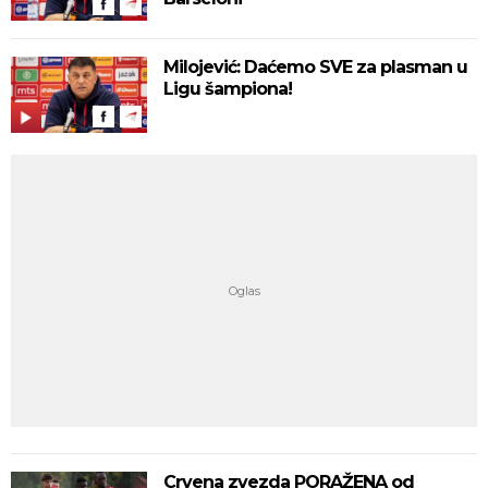
Milojević: Daćemo SVE za plasman u
Ligu šampiona!
Crvena zvezda PORAŽENA od