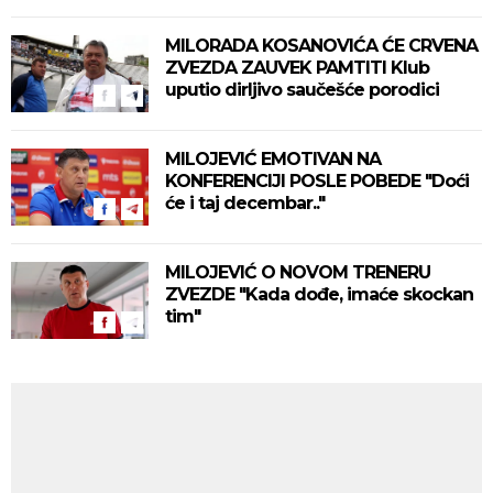
MILORADA KOSANOVIĆA ĆE CRVENA
ZVEZDA ZAUVEK PAMTITI Klub
uputio dirljivo saučešće porodici
MILOJEVIĆ EMOTIVAN NA
KONFERENCIJI POSLE POBEDE "Doći
će i taj decembar.."
MILOJEVIĆ O NOVOM TRENERU
ZVEZDE "Kada dođe, imaće skockan
tim"