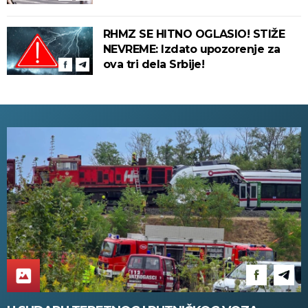
stepeni!
RHMZ SE HITNO OGLASIO! STIŽE
NEVREME: Izdato upozorenje za
ova tri dela Srbije!