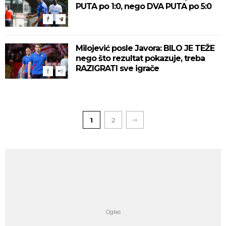
PUTA po 1:0, nego DVA PUTA po 5:0
Milojević posle Javora: BILO JE TEŽE
nego što rezultat pokazuje, treba
RAZIGRATI sve igrače
1
2