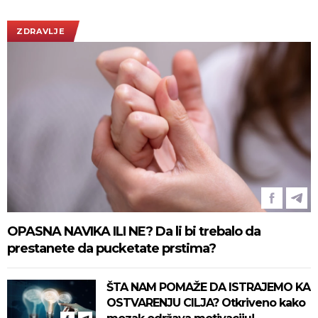
ZDRAVLJE
OPASNA NAVIKA ILI NE? Da li bi trebalo da
prestanete da pucketate prstima?
ŠTA NAM POMAŽE DA ISTRAJEMO KA
OSTVARENJU CILJA? Otkriveno kako