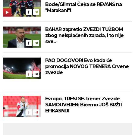
Bode/Glimta! Čeka se REVANŠ na
"Marakani"!
BAHAR zapretio ZVEZDI TUŽBOM
zbog neisplaćenih zarada, i to nije
sve...
PAO DOGOVOR! Evo kada će
promocija NOVOG TRENERA Crvene
zvezde
Evropo, TRESI SE. trener Zvezde
SAMOUVEREN: Bićemo JOŠ BRŽI I
EFIKASNIJI