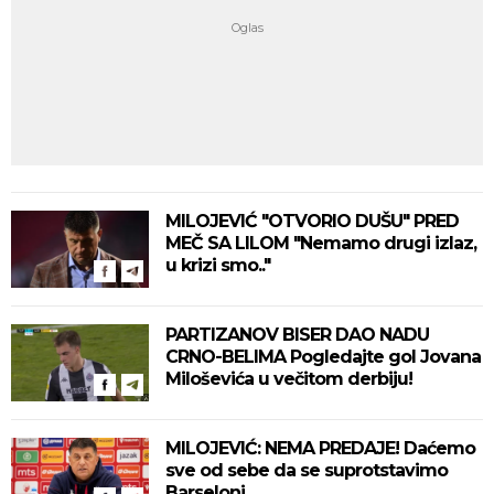
MILOJEVIĆ "OTVORIO DUŠU" PRED
MEČ SA LILOM "Nemamo drugi izlaz,
u krizi smo.."
PARTIZANOV BISER DAO NADU
CRNO-BELIMA Pogledajte gol Jovana
Miloševića u večitom derbiju!
MILOJEVIĆ: NEMA PREDAJE! Daćemo
sve od sebe da se suprotstavimo
Barseloni