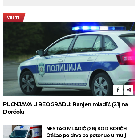
VESTI
PUCNJAVA U BEOGRADU: Ranjen mladić (21) na
Dorćolu
NESTAO MLADIĆ (28) KOD BORČE!
Otišao po drva pa potonuo u mulj