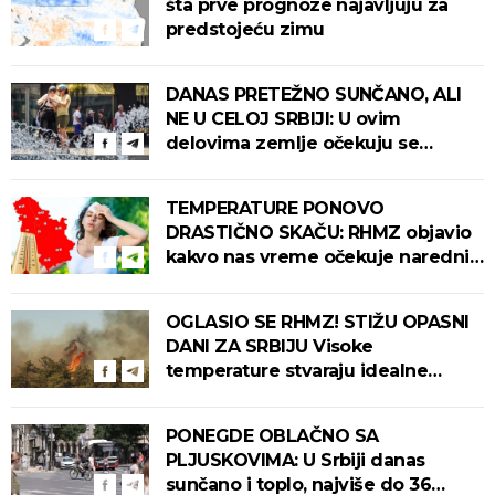
šta prve prognoze najavljuju za
predstojeću zimu
DANAS PRETEŽNO SUNČANO, ALI
NE U CELOJ SRBIJI: U ovim
delovima zemlje očekuju se
intenzivni pljuskovi s grmljavinom!
TEMPERATURE PONOVO
DRASTIČNO SKAČU: RHMZ objavio
kakvo nas vreme očekuje narednih
dana!
OGLASIO SE RHMZ! STIŽU OPASNI
DANI ZA SRBIJU Visoke
temperature stvaraju idealne
uslove za izbijanje i širenje požara!
PONEGDE OBLAČNO SA
PLJUSKOVIMA: U Srbiji danas
sunčano i toplo, najviše do 36