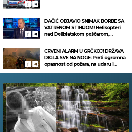
DAČIĆ OBJAVIO SNIMAK BORBE SA
VATRENOM STIHIJOM! Helikopteri
nad Deliblatskom peščarom,
vatrogasci danima ne staju
CRVENI ALARM U GRČKOJ! DRŽAVA
DIGLA SVE NA NOGE: Preti ogromna
opasnost od požara, na udaru i
omiljena letovališta!