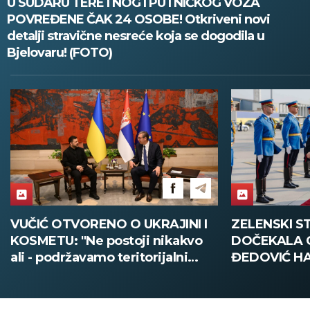
U SUDARU TERETNOG I PUTNIČKOG VOZA
POVREĐENE ČAK 24 OSOBE! Otkriveni novi
detalji stravične nesreće koja se dogodila u
Bjelovaru! (FOTO)
ZELENSKI STIGAO U BEOGRAD,
VELIKA POLI
DOČEKALA GA MINISTARKA
SMEDEREVU:
ĐEDOVIĆ HANDANOVIĆ:
pola tone dr
Predsednik Ukrajine prvi put u
poseti Srbiji - sutra sastanak sa
Vučićem! (FOTO/VIDEO)