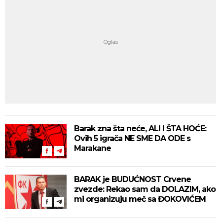
Barak zna šta neće, ALI I ŠTA HOĆE:
Ovih 5 igrača NE SME DA ODE s
Marakane
BARAK je BUDUĆNOST Crvene
zvezde: Rekao sam da DOLAZIM, ako
mi organizuju meč sa ĐOKOVIĆEM