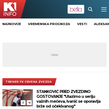
NAJNOVIJE
VREMENSKA PROGNOZA
VESTI
ALEKSAN
TRENER FK CRVENA ZVEZDA
STANKOVIĆ PRED ZVEZDINO
GOSTOVANJE "Ulazimo u seriju
važnih mečeva, Ivanić se oporavlja
brže od očekivanog"