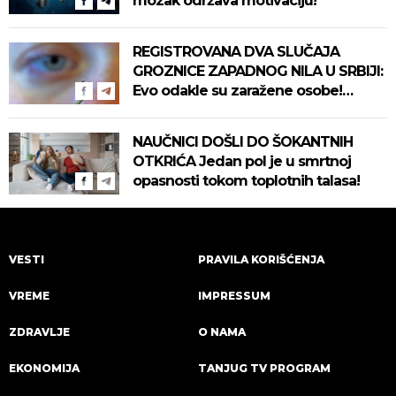
mozak održava motivaciju!
REGISTROVANA DVA SLUČAJA
GROZNICE ZAPADNOG NILA U SRBIJI:
Evo odakle su zaražene osobe!
Pročitajte na vreme savete "Batuta"
za zaštitu!
NAUČNICI DOŠLI DO ŠOKANTNIH
OTKRIĆA Jedan pol je u smrtnoj
opasnosti tokom toplotnih talasa!
VESTI
PRAVILA KORIŠĆENJA
VREME
IMPRESSUM
ZDRAVLJE
O NAMA
EKONOMIJA
TANJUG TV PROGRAM