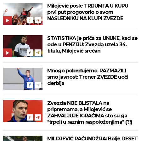
Milojević posle TRIJUMFA U KUPU
prvi put progovorio o svom
NASLEDNIKU NA KLUPI ZVEZDE
STATISTIKA je priča za UNUKE, kad se
ode u PENZIJU: Zvezda uzela 34.
titulu, Milojević srećan
Mnogo pobeđujemo, RAZMAZILI
smo javnost: Trener ZVEZDE uoči
derbija
Zvezda NIJE BLISTALA na
pripremama, a Milojević se
ZAHVALJUJE IGRAČIMA što su ga
"trpeli u raznim raspoloženjima" (?!)
MILOJEVIĆ RAČUNDŽIJA: Bolje DESET