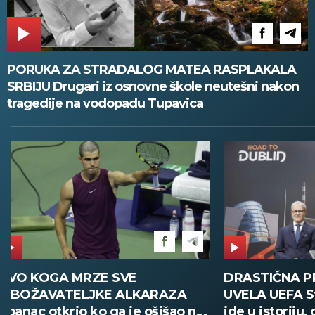
PORUKA ZA STRADALOG MATEA RASPLAKALA
SRBIJU Drugari iz osnovne škole neutešni nakon
tragedije na vodopadu Tupavica
DRASTIČNA PROMENA KOJU JE
POŽAR U V
UVELA UEFA Stari način žreba
Deca i zapos
ide u istoriju, od sada sve