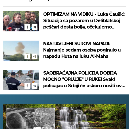
OPTIMIZAM NA VIDIKU - Luka Čaušić:
Situacija sa požarom u Deliblatskoj
peščari dosta bolja, očekujemo
mirniju noć
NASTAVLJENI SUROVI NAPADI:
Najmanje sedam osoba poginulo u
napadu Huta na luku Al-Maha
SAOBRAĆAJNA POLICIJA DOBIJA
MOĆNO "ORUŽJE" U RUKE! Svaki
policajac u Srbiji će uskoro nositi ovaj
uređaj