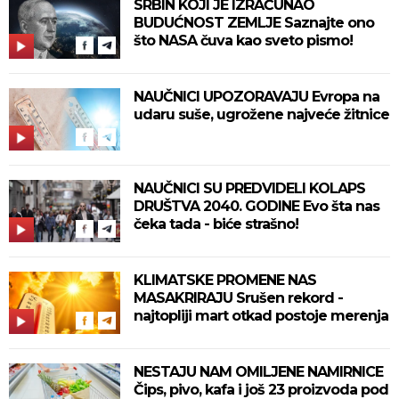
SRBIN KOJI JE IZRAČUNAO
BUDUĆNOST ZEMLJE Saznajte ono
što NASA čuva kao sveto pismo!
NAUČNICI UPOZORAVAJU Evropa na
udaru suše, ugrožene najveće žitnice
NAUČNICI SU PREDVIDELI KOLAPS
DRUŠTVA 2040. GODINE Evo šta nas
čeka tada - biće strašno!
KLIMATSKE PROMENE NAS
MASAKRIRAJU Srušen rekord -
najtopliji mart otkad postoje merenja
NESTAJU NAM OMILJENE NAMIRNICE
Čips, pivo, kafa i još 23 proizvoda pod