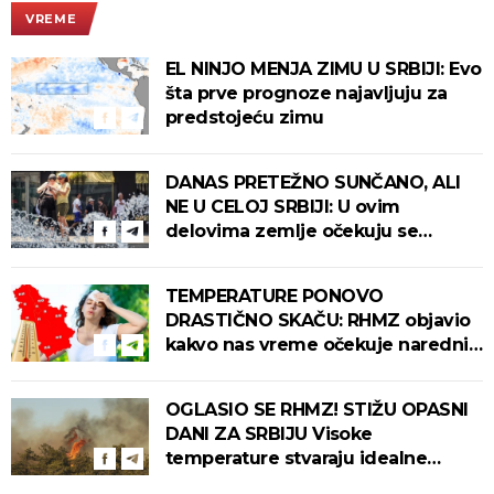
VREME
EL NINJO MENJA ZIMU U SRBIJI: Evo
šta prve prognoze najavljuju za
predstojeću zimu
DANAS PRETEŽNO SUNČANO, ALI
NE U CELOJ SRBIJI: U ovim
delovima zemlje očekuju se
intenzivni pljuskovi s grmljavinom!
TEMPERATURE PONOVO
DRASTIČNO SKAČU: RHMZ objavio
kakvo nas vreme očekuje narednih
dana!
OGLASIO SE RHMZ! STIŽU OPASNI
DANI ZA SRBIJU Visoke
temperature stvaraju idealne
uslove za izbijanje i širenje požara!