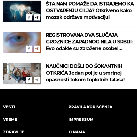
ŠTA NAM POMAŽE DA ISTRAJEMO KA
OSTVARENJU CILJA? Otkriveno kako
mozak održava motivaciju!
REGISTROVANA DVA SLUČAJA
GROZNICE ZAPADNOG NILA U SRBIJI:
Evo odakle su zaražene osobe!
Pročitajte na vreme savete "Batuta"
za zaštitu!
NAUČNICI DOŠLI DO ŠOKANTNIH
OTKRIĆA Jedan pol je u smrtnoj
opasnosti tokom toplotnih talasa!
VESTI
PRAVILA KORIŠĆENJA
VREME
IMPRESSUM
ZDRAVLJE
O NAMA