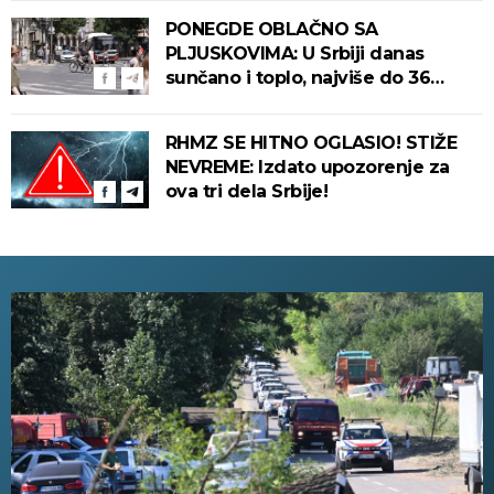
PONEGDE OBLAČNO SA
PLJUSKOVIMA: U Srbiji danas
sunčano i toplo, najviše do 36
stepeni!
RHMZ SE HITNO OGLASIO! STIŽE
NEVREME: Izdato upozorenje za
ova tri dela Srbije!