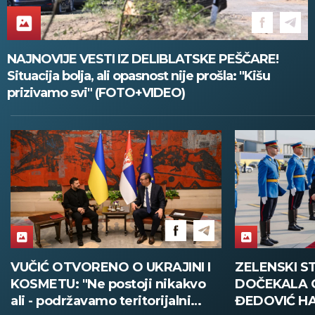
NAJNOVIJE VESTI IZ DELIBLATSKE PEŠČARE!
Situacija bolja, ali opasnost nije prošla: "Kišu
prizivamo svi" (FOTO+VIDEO)
VUČIĆ OTVORENO O UKRAJINI I
ZELENSKI S
KOSMETU: "Ne postoji nikakvo
DOČEKALA 
ali - podržavamo teritorijalni
ĐEDOVIĆ H