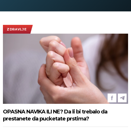
integritet Ukrajine"
Predsednik U
poseti Srbiji
Vučićem! (
ZDRAVLJE
OPASNA NAVIKA ILI NE? Da li bi trebalo da
prestanete da pucketate prstima?