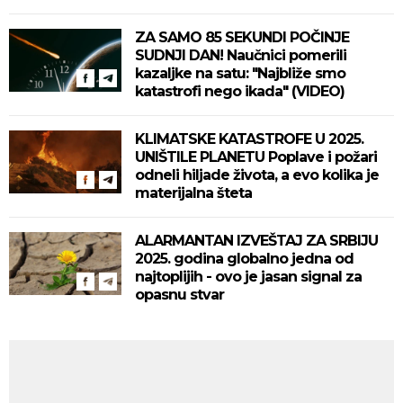
ZA SAMO 85 SEKUNDI POČINJE
SUDNJI DAN! Naučnici pomerili
kazaljke na satu: "Najbliže smo
katastrofi nego ikada" (VIDEO)
KLIMATSKE KATASTROFE U 2025.
UNIŠTILE PLANETU Poplave i požari
odneli hiljade života, a evo kolika je
materijalna šteta
ALARMANTAN IZVEŠTAJ ZA SRBIJU
2025. godina globalno jedna od
najtoplijih - ovo je jasan signal za
opasnu stvar