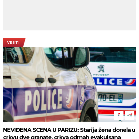
VESTI
NEVIĐENA SCENA U PARIZU: Starija žena donela u
crkvu dve granate, crkva odmah evakuisana