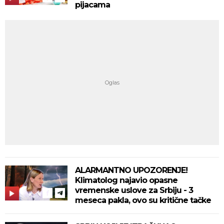
pijacama
ALARMANTNO UPOZORENJE!
Klimatolog najavio opasne
vremenske uslove za Srbiju - 3
meseca pakla, ovo su kritične tačke