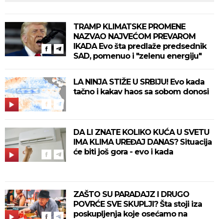
TRAMP KLIMATSKE PROMENE
NAZVAO NAJVEĆOM PREVAROM
IKADA Evo šta predlaže predsednik
SAD, pomenuo i "zelenu energiju"
LA NINJA STIŽE U SRBIJU! Evo kada
tačno i kakav haos sa sobom donosi
DA LI ZNATE KOLIKO KUĆA U SVETU
IMA KLIMA UREĐAJ DANAS? Situacija
će biti još gora - evo i kada
ZAŠTO SU PARADAJZ I DRUGO
POVRĆE SVE SKUPLJI? Šta stoji iza
poskupljenja koje osećamo na