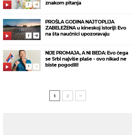
znakom pitanja
PROŠLA GODINA NAJTOPLIJA
ZABELEŽENA u kineskoj istoriji: Evo
na šta naučnici upozoravaju
NIJE PROMAJA, A NI BEDA: Evo čega
se Srbi najviše plaše - ovo nikad ne
biste pogodili!
1
2