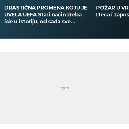
DRASTIČNA PROMENA KOJU JE
POŽAR U V
UVELA UEFA Stari način žreba
Deca i zapos
ide u istoriju, od sada sve
digitalno