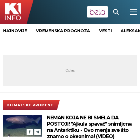
NAJNOVIJE
VREMENSKA PROGNOZA
VESTI
ALEKSAN
KLIMATSKE PROMENE
NEMAN KOJA NE BI SMELA DA
POSTOJI! "Ajkula spavač" snimljena
na Antarktiku - Ovo menja sve što
znamo o okeanima! (VIDEO)