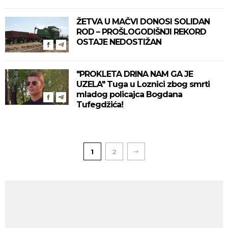
ŽETVA U MAČVI DONOSI SOLIDAN
ROD – PROŠLOGODIŠNJI REKORD
OSTAJE NEDOSTIŽAN
"PROKLETA DRINA NAM GA JE
UZELA" Tuga u Loznici zbog smrti
mladog policajca Bogdana
Tufegdžića!
1
2