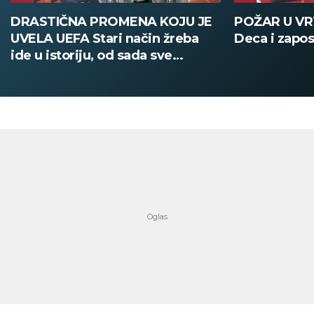
POŽAR U VRTIĆU NA VOŽDOVCU
SINIŠA MAL
Deca i zaposleni evakuisani
DOBIO NAJN
PATIKA Evo k
su posebne 