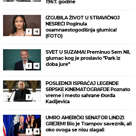
1967. godine
IZGUBILA ŽIVOT U STRAVIČNOJ
NESREĆI Poginula
osamnaestogodišnja glumica!
(FOTO)
SVET U SUZAMA! Preminuo Sem Nil,
glumac kog je proslavio "Park iz
doba jure"
POSLEDNJI ISPRAĆAJ LEGENDE
SRPSKE KINEMATOGRAFIJE Poznato
vreme i mesto sahrane Đorđa
Kadijevića
UMRO AMERIČKI SENATOR LINDZI
GREJEM! Bio je Trampov saveznik, ali
oko ovoga se nisu slagali