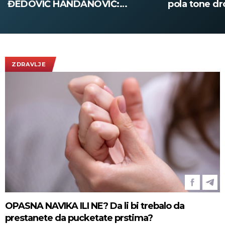
DOVIĆ HANDANOVIĆ:
pola tone droge!
dsednik Ukrajine prvi put u
eti Srbiji - sutra sastanak sa
ićem! (FOTO/VIDEO)
ZDRAVLJE
OPASNA NAVIKA ILI NE? Da li bi trebalo da
prestanete da pucketate prstima?