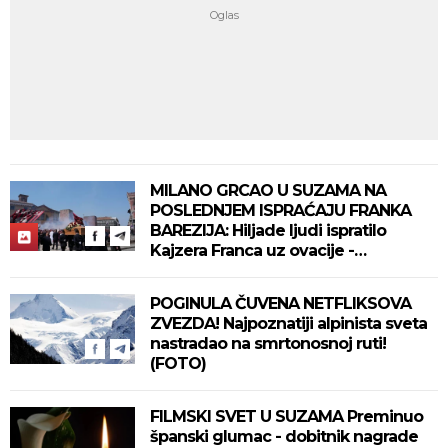
MILANO GRCAO U SUZAMA NA
POSLEDNJEM ISPRAĆAJU FRANKA
BAREZIJA: Hiljade ljudi ispratilo
Kajzera Franca uz ovacije -
pogledajte slike koje obilaze planetu
POGINULA ČUVENA NETFLIKSOVA
ZVEZDA! Najpoznatiji alpinista sveta
nastradao na smrtonosnoj ruti!
(FOTO)
FILMSKI SVET U SUZAMA Preminuo
španski glumac - dobitnik nagrade