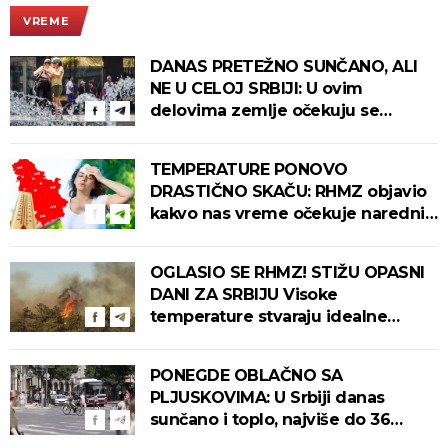
VREME
DANAS PRETEŽNO SUNČANO, ALI
NE U CELOJ SRBIJI: U ovim
delovima zemlje očekuju se
intenzivni pljuskovi s grmljavinom!
TEMPERATURE PONOVO
DRASTIČNO SKAČU: RHMZ objavio
kakvo nas vreme očekuje narednih
dana!
OGLASIO SE RHMZ! STIŽU OPASNI
DANI ZA SRBIJU Visoke
temperature stvaraju idealne
uslove za izbijanje i širenje požara!
PONEGDE OBLAČNO SA
PLJUSKOVIMA: U Srbiji danas
sunčano i toplo, najviše do 36
stepeni!