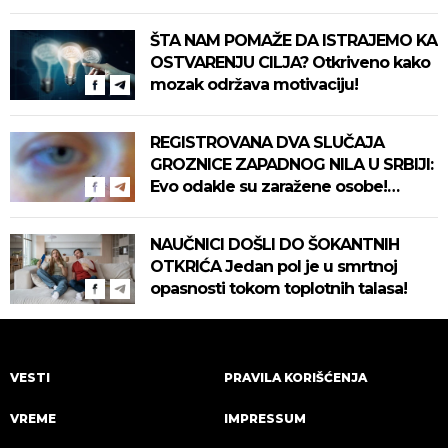
ŠTA NAM POMAŽE DA ISTRAJEMO KA
OSTVARENJU CILJA? Otkriveno kako
mozak održava motivaciju!
REGISTROVANA DVA SLUČAJA
GROZNICE ZAPADNOG NILA U SRBIJI:
Evo odakle su zaražene osobe!
Pročitajte na vreme savete "Batuta"
za zaštitu!
NAUČNICI DOŠLI DO ŠOKANTNIH
OTKRIĆA Jedan pol je u smrtnoj
opasnosti tokom toplotnih talasa!
VESTI
PRAVILA KORIŠĆENJA
VREME
IMPRESSUM