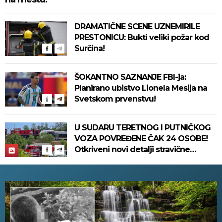
DRAMATIČNE SCENE UZNEMIRILE
PRESTONICU: Bukti veliki požar kod
Surčina!
ŠOKANTNO SAZNANJE FBI-ja:
Planirano ubistvo Lionela Mesija na
Svetskom prvenstvu!
U SUDARU TERETNOG I PUTNIČKOG
VOZA POVREĐENE ČAK 24 OSOBE!
Otkriveni novi detalji stravične
nesreće koja se dogodila u
Bjelovaru! (FOTO)