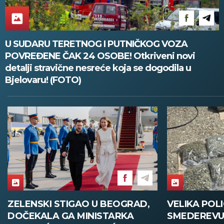
U SUDARU TERETNOG I PUTNIČKOG VOZA
POVREĐENE ČAK 24 OSOBE! Otkriveni novi
detalji stravične nesreće koja se dogodila u
Bjelovaru! (FOTO)
ENSKI STIGAO U BEOGRAD,
VELIKA POLICIJSK
ČEKALA GA MINISTARKA
SMEDEREVU: Zapl