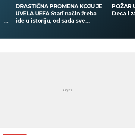
DRASTIČNA PROMENA KOJU JE
POŽAR U V
UVELA UEFA Stari način žreba
Deca i zapos
ide u istoriju, od sada sve
digitalno