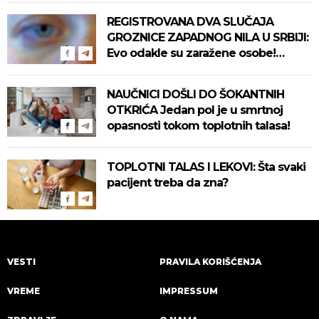
REGISTROVANA DVA SLUČAJA
GROZNICE ZAPADNOG NILA U SRBIJI:
Evo odakle su zaražene osobe!
Pročitajte na vreme savete "Batuta"
za zaštitu!
NAUČNICI DOŠLI DO ŠOKANTNIH
OTKRIĆA Jedan pol je u smrtnoj
opasnosti tokom toplotnih talasa!
TOPLOTNI TALAS I LEKOVI: Šta svaki
pacijent treba da zna?
VESTI
PRAVILA KORIŠĆENJA
VREME
IMPRESSUM