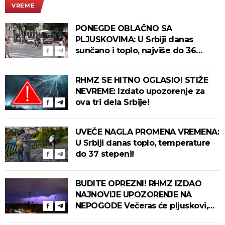
VREME
PONEGDE OBLAČNO SA
PLJUSKOVIMA: U Srbiji danas
sunčano i toplo, najviše do 36
stepeni!
RHMZ SE HITNO OGLASIO! STIŽE
NEVREME: Izdato upozorenje za
ova tri dela Srbije!
UVEČE NAGLA PROMENA VREMENA:
U Srbiji danas toplo, temperature
do 37 stepeni!
BUDITE OPREZNI! RHMZ IZDAO
NAJNOVIJE UPOZORENJE NA
NEPOGODE Večeras će pljuskovi,
grmljavina i olujni vetar pogoditi