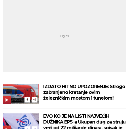
IZDATO HITNO UPOZORENJE: Strogo
zabranjeno kretanje ovim
železničkim mostom i tunelom!
EVO KO JE NA LISTI NAJVEĆIH
DUŽNIKA EPS-a Ukupan dug za struju
veći od 22 milijarde dinara, spisak je