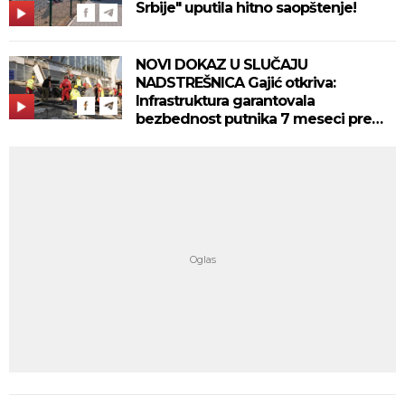
Srbije" uputila hitno saopštenje!
NOVI DOKAZ U SLUČAJU
NADSTREŠNICA Gajić otkriva:
Infrastruktura garantovala
bezbednost putnika 7 meseci pre
nesreće