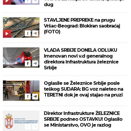
dug
STAVLJENE PREPREKE na prugu
Vršac-Beograd: Blokiran saobraćaj
(FOTO)
VLADA SRBIJE DONELA ODLUKU
Imenovan novi v.d generalnog
direktora Infrastruktura železnice
Srbije
Oglasile se Železnice Srbije posle
teškog SUDARA: BG voz naleteo na
TERETNI dok je ovaj stajao na pruzi
Direktor Infrastrukture ŽELEZNICE
SRBIJE podneo OSTAVKU! Oglasilo
se Ministarstvo, OVO je razlog