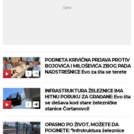
PODNETA KRIVIČNA PRIJAVA PROTIV
BOJOVIĆA I MILOŠEVIĆA ZBOG PADA
NADSTREŠNICE Evo za šta se terete
INFRASTRUKTURA ŽELEZNICE IMA
HITNU PORUKU ZA GRAĐANE: Evo šta
se dešava kod stare železničke
stanice Čortanovci!
OPASNO PO ŽIVOT, MOŽETE DA
POGINETE: "Infrstruktura železnice