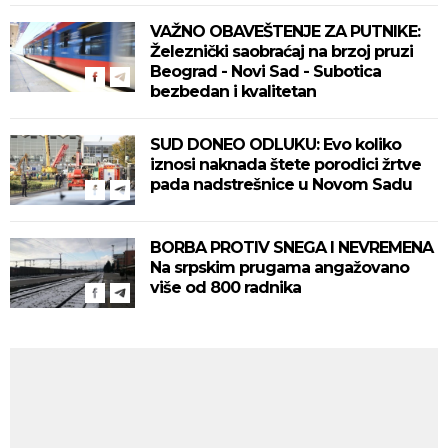
VAŽNO OBAVEŠTENJE ZA PUTNIKE:
Železnički saobraćaj na brzoj pruzi
Beograd - Novi Sad - Subotica
bezbedan i kvalitetan
SUD DONEO ODLUKU: Evo koliko
iznosi naknada štete porodici žrtve
pada nadstrešnice u Novom Sadu
BORBA PROTIV SNEGA I NEVREMENA
Na srpskim prugama angažovano
više od 800 radnika