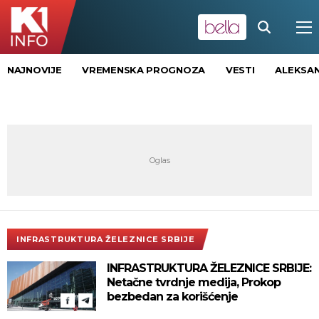
NAJNOVIJE
VREMENSKA PROGNOZA
VESTI
ALEKSAN
INFRASTRUKTURA ŽELEZNICE SRBIJE
INFRASTRUKTURA ŽELEZNICE SRBIJE:
Netačne tvrdnje medija, Prokop
bezbedan za korišćenje