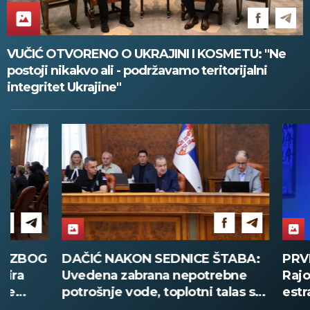
VUČIĆ OTVORENO O UKRAJINI I KOSMETU: "Ne
postoji nikakvo ali - podržavamo teritorijalni
integritet Ukrajine"
DAČIĆ NAKON SEDNICE ŠTABA:
PRVI PUT U 
Uvedena zabrana nepotrebne
Rajović ispi
potrošnje vode, toplotni talas se
estrade u Gr
nastavlja
nastupa poz