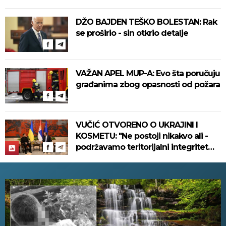
DŽO BAJDEN TEŠKO BOLESTAN: Rak
se proširio - sin otkrio detalje
VAŽAN APEL MUP-A: Evo šta poručuju
građanima zbog opasnosti od požara
VUČIĆ OTVORENO O UKRAJINI I
KOSMETU: "Ne postoji nikakvo ali -
podržavamo teritorijalni integritet
Ukrajine"