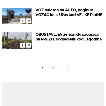
VOZ naleteo na AUTO, poginuo
VOZAČ kola: Užas kod VELIKE PLANE
OBUSTAVLJEN železnički saobraćaj
na PRUZI Beograd-Niš kod Jagodine
1
2