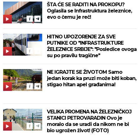
ŠTA ĆE SE RADITI NA PROKOPU?
Oglasila se Infrastruktura železnice,
evo o čemu je reč!
HITNO UPOZORENJE ZA SVE
PUTNIKE OD "INFRASTRUKTURE
ŽELEZNICE SRBIJE": "Posledice ovoga
su po pravilu tragične"
NE IGRAJTE SE ŽIVOTOM Samo
jedan korak ka pruzi može biti koban,
stigao hitan apel građanima!
VELIKA PROMENA NA ŽELEZNIČKOJ
STANICI PETROVARADIN Ovo je
moralo da se uradi da nikom ne bi
bio ugrožen život! (FOTO)