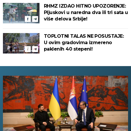
ove delove zemlje!
RHMZ IZDAO HITNO UPOZORENJE:
Pljuskovi u naredna dva ili tri sata u
više delova Srbije!
TOPLOTNI TALAS NE POSUSTAJE:
U ovim gradovima izmereno
paklenih 40 stepeni!