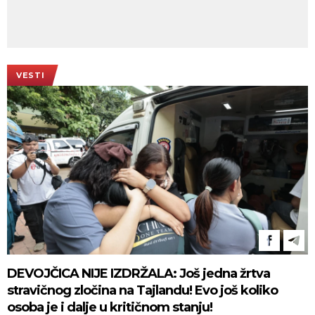
VESTI
DEVOJČICA NIJE IZDRŽALA: Još jedna žrtva
stravičnog zločina na Tajlandu! Evo još koliko
osoba je i dalje u kritičnom stanju!