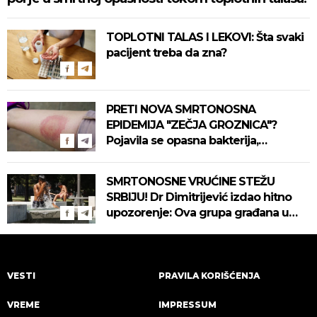
TOPLOTNI TALAS I LEKOVI: Šta svaki
pacijent treba da zna?
PRETI NOVA SMRTONOSNA
EPIDEMIJA "ZEČJA GROZNICA"?
Pojavila se opasna bakterija,
pogledajte kako se prenosi
SMRTONOSNE VRUĆINE STEŽU
SRBIJU! Dr Dimitrijević izdao hitno
upozorenje: Ova grupa građana u
najvećoj opasnosti! (VIDEO)
VESTI
PRAVILA KORIŠĆENJA
VREME
IMPRESSUM