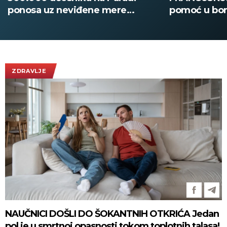
ponosa uz neviđene mere
pomoć u borb
bezbednosti! (FOTO)
stihije! (FOT
ZDRAVLJE
NAUČNICI DOŠLI DO ŠOKANTNIH OTKRIĆA Jedan
pol je u smrtnoj opasnosti tokom toplotnih talasa!