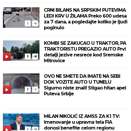
CRNI BILANS NA SRPSKIM PUTEVIMA
LEDI KRV U ŽILAMA Preko 600 udesa
za 7 dana, a pogledajte koliko je ljudi
poginulo
KOMBI SE ZAKUCAO U TRAKTOR, PA
TRAKTORISTU PREGAZIO AUTO Prvi
detalji jezive nesreće kod Sremske
Mitrovice
OVO NE SMETE DA IMATE NA SEBI
DOK VOZITE AUTO U TUNELU
Sigurno niste znali! Stigao hitan apel
Puteva Srbije
MILAN NIKOLIĆ IZ AMSS ZA K1 TV:
Imenovanje u upravna tela FIA
donosi benefite celom regionu