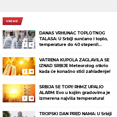
VREME
DANAS VRHUNAC TOPLOTNOG
TALASA: U Srbiji sunčano i toplo,
temperature do 40 stepeni!
Tropska noć pred nama!
VATRENA KUPOLA ZAGLAVILA SE
IZNAD SRBIJE Meteorolog otkrio
kada će konačno stići zahlađenje!
SRBIJA SE TOPI! RHMZ UPALIO
ALARM: Evo u kojim gradovima je
izmerena najviša temperatura!
TROPSKI DAN PRED NAMA: U Srbiji