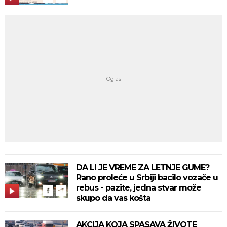
DA LI JE VREME ZA LETNJE GUME?
Rano proleće u Srbiji bacilo vozače u
rebus - pazite, jedna stvar može
skupo da vas košta
AKCIJA KOJA SPASAVA ŽIVOTE