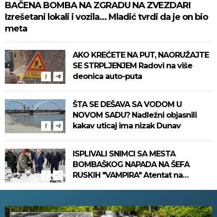
BAČENA BOMBA NA ZGRADU NA ZVEZDARI
Izrešetani lokali i vozila... Mladić tvrdi da je on bio
meta
AKO KREĆETE NA PUT, NAORUŽAJTE
SE STRPLJENJEM Radovi na više
deonica auto-puta
ŠTA SE DEŠAVA SA VODOM U
NOVOM SADU? Nadležni objasnili
kakav uticaj ima nizak Dunav
ISPLIVALI SNIMCI SA MESTA
BOMBAŠKOG NAPADA NA ŠEFA
RUSKIH "VAMPIRA" Atentat na
Putinovog ključnog čoveka, ima
mrtvih (VIDEO)