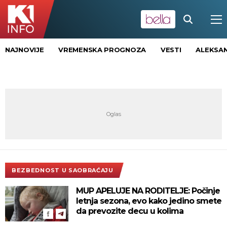
NAJNOVIJE
VREMENSKA PROGNOZA
VESTI
ALEKSAN
BEZBEDNOST U SAOBRAĆAJU
MUP APELUJE NA RODITELJE: Počinje
letnja sezona, evo kako jedino smete
da prevozite decu u kolima