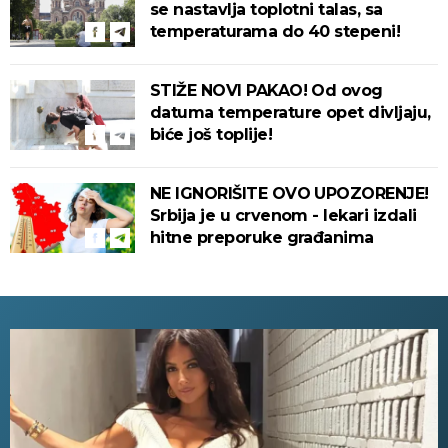
se nastavlja toplotni talas, sa
temperaturama do 40 stepeni!
STIŽE NOVI PAKAO! Od ovog
datuma temperature opet divljaju,
biće još toplije!
NE IGNORIŠITE OVO UPOZORENJE!
Srbija je u crvenom - lekari izdali
hitne preporuke građanima