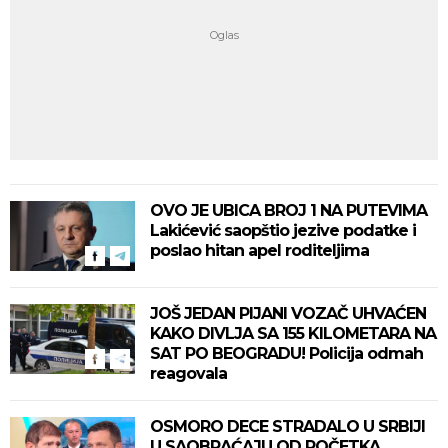
OVO JE UBICA BROJ 1 NA PUTEVIMA
Lakićević saopštio jezive podatke i
poslao hitan apel roditeljima
JOŠ JEDAN PIJANI VOZAČ UHVAĆEN
KAKO DIVLJA SA 155 KILOMETARA NA
SAT PO BEOGRADU! Policija odmah
reagovala
OSMORO DECE STRADALO U SRBIJI
U SAOBRAĆAJU OD POČETKA