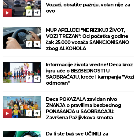
Vozači, obratite pažnju, volan nije za
ovo
MUP APELUJE! "NE RIZIKUJ ŽIVOT,
VOZI TREZAN": Od početka godine
čak 25.000 vozača SANKCIONISANO
zbog ALKOHOLA
Informacije života vredne! Deca kroz
igru uče o BEZBEDNOSTI U
SAOBRAĆAJU, kreće i kampanja "Vozi
odmoran"
Deca POKAZALA zavidan nivo
ZNANJA o pravilima bezbednog
PONAŠANJA u SAOBRAĆAJU:
Završena Pažljivkova smotra
Da li ste baš sve UČINILI za