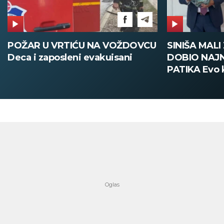
POŽAR U VRTIĆU NA VOŽDOVCU
SINIŠA MAL
Deca i zaposleni evakuisani
DOBIO NAJN
PATIKA Evo k
su posebne 