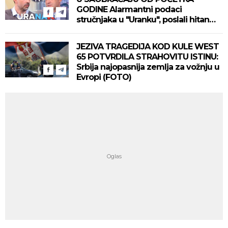
GODINE Alarmantni podaci
stručnjaka u "Uranku", poslali hitan
apel
JEZIVA TRAGEDIJA KOD KULE WEST
65 POTVRDILA STRAHOVITU ISTINU:
Srbija najopasnija zemlja za vožnju u
Evropi (FOTO)