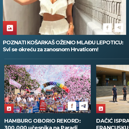
POZNATI KOŠARKAŠ OŽENIO MLAĐU LEPOTICU:
Svi se okreću za zanosnom Hrvaticom!
HAMBURG OBORIO REKORD:
DAČIĆ ISPR
300.000 učesnika na Paradi
FRANCUSKU: S