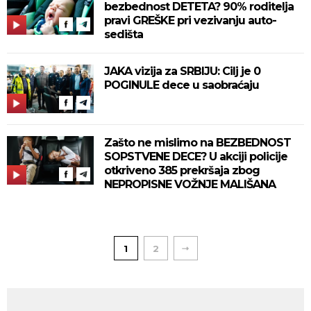
bezbednost DETETA? 90% roditelja
pravi GREŠKE pri vezivanju auto-
sedišta
JAKA vizija za SRBIJU: Cilj je 0
POGINULE dece u saobraćaju
Zašto ne mislimo na BEZBEDNOST
SOPSTVENE DECE? U akciji policije
otkriveno 385 prekršaja zbog
NEPROPISNE VOŽNJE MALIŠANA
1
2