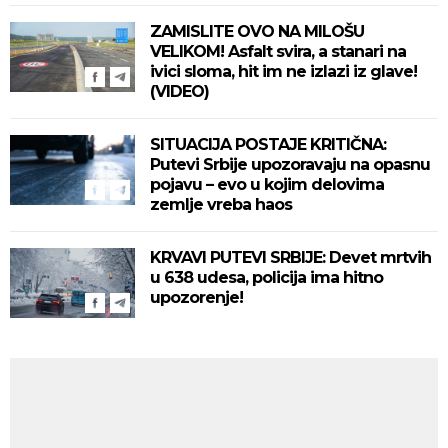
ZAMISLITE OVO NA MILOŠU
VELIKOM! Asfalt svira, a stanari na
ivici sloma, hit im ne izlazi iz glave!
(VIDEO)
SITUACIJA POSTAJE KRITIČNA:
Putevi Srbije upozoravaju na opasnu
pojavu – evo u kojim delovima
zemlje vreba haos
KRVAVI PUTEVI SRBIJE: Devet mrtvih
u 638 udesa, policija ima hitno
upozorenje!