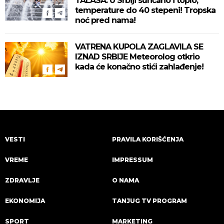
TALASA: U Srbiji sunčano i toplo,
temperature do 40 stepeni! Tropska
noć pred nama!
VATRENA KUPOLA ZAGLAVILA SE
IZNAD SRBIJE Meteorolog otkrio
kada će konačno stići zahlađenje!
VESTI
PRAVILA KORIŠĆENJA
VREME
IMPRESSUM
ZDRAVLJE
O NAMA
EKONOMIJA
TANJUG TV PROGRAM
SPORT
MARKETING