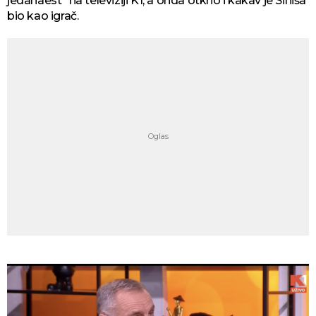
jedanaest“ na televiziji K1, a onda otkrio i kakav je Siniša
bio kao igrač.