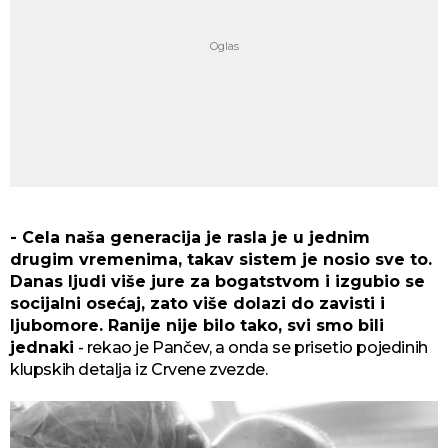
- Cela naša generacija je rasla je u jednim
drugim vremenima, takav sistem je nosio sve to.
Danas ljudi više jure za bogatstvom i izgubio se
socijalni osećaj, zato više dolazi do zavisti i
ljubomore. Ranije nije bilo tako, svi smo bili
jednaki
- rekao je Pančev, a onda se prisetio pojedinih
klupskih detalja iz Crvene zvezde.