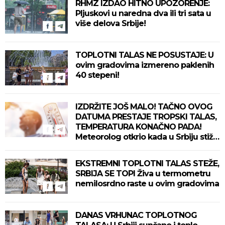
RHMZ IZDAO HITNO UPOZORENJE:
Pljuskovi u naredna dva ili tri sata u
više delova Srbije!
TOPLOTNI TALAS NE POSUSTAJE: U
ovim gradovima izmereno paklenih
40 stepeni!
IZDRŽITE JOŠ MALO! TAČNO OVOG
DATUMA PRESTAJE TROPSKI TALAS,
TEMPERATURA KONAČNO PADA!
Meteorolog otkrio kada u Srbiju stiže
zahlađenje!
EKSTREMNI TOPLOTNI TALAS STEŽE,
SRBIJA SE TOPI Živa u termometru
nemilosrdno raste u ovim gradovima
DANAS VRHUNAC TOPLOTNOG