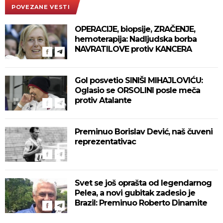
POVEZANE VESTI
OPERACIJE, biopsije, ZRAČENJE,
hemoterapija: Nadljudska borba
NAVRATILOVE protiv KANCERA
Gol posvetio SINIŠI MIHAJLOVIĆU:
Oglasio se ORSOLINI posle meča
protiv Atalante
Preminuo Borislav Dević, naš čuveni
reprezentativac
Svet se još oprašta od legendarnog
Pelea, a novi gubitak zadesio je
Brazil: Preminuo Roberto Dinamite