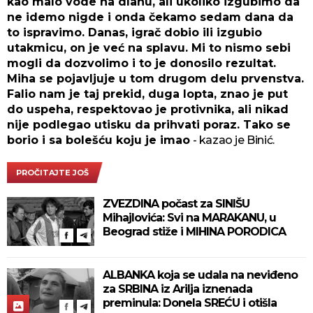
kao malo vode na dlanu, ali ukoliko izgubimo da
ne idemo nigde i onda čekamo sedam dana da
to ispravimo. Danas, igrač dobio ili izgubio
utakmicu, on je već na splavu. Mi to nismo sebi
mogli da dozvolimo i to je donosilo rezultat.
Miha se pojavljuje u tom drugom delu prvenstva.
Falio nam je taj prekid, duga lopta, znao je put
do uspeha, respektovao je protivnika, ali nikad
nije podlegao utisku da prihvati poraz. Tako se
borio i sa bolešću koju je imao
- kazao je Binić.
PROČITAJTE JOŠ
ZVEZDINA počast za SINIŠU
Mihajlovića: Svi na MARAKANU, u
Beograd stiže i MIHINA PORODICA
ALBANKA koja se udala na neviđeno
za SRBINA iz Arilja iznenada
preminula: Donela SREĆU i otišla