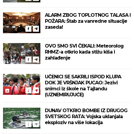
ALARM ZBOG TOPLOTNOG TALASA I
POŽARA: Štab za vanredne situacije
zaseda!
OVO SMO SVI ČEKALI: Meteorolog
RHMZ-a otkrio kada stižu kiša i
zahlađenje
UČENICI SE SAKRILI ISPOD KLUPA
DOK JE VRŠNJAK PUCAO: Jezivi
snimci iz škole na Tajlandu
(UZNEMIRUJUĆE)
DUNAV OTKRIO BOMBE IZ DRUGOG
SVETSKOG RATA: Vojska uklanjala
eksploziv na više lokacija