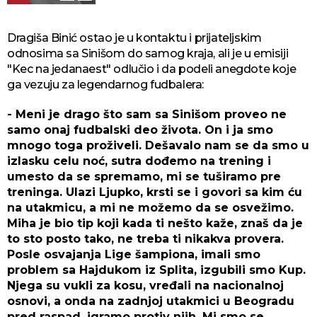
Dragiša Binić ostao je u kontaktu i prijateljskim
odnosima sa Sinišom do samog kraja, ali je u emisiji
"Kec na jedanaest" odlučio i da podeli anegdote koje
ga vezuju za legendarnog fudbalera:
- Meni je drago što sam sa Sinišom proveo ne
samo onaj fudbalski deo života. On i ja smo
mnogo toga proživeli. Dešavalo nam se da smo u
izlasku celu noć, sutra dođemo na trening i
umesto da se spremamo, mi se tuširamo pre
treninga. Ulazi Ljupko, krsti se i govori sa kim ću
na utakmicu, a mi ne možemo da se osvežimo.
Miha je bio tip koji kada ti nešto kaže, znaš da je
to sto posto tako, ne treba ti nikakva provera.
Posle osvajanja Lige šampiona, imali smo
problem sa Hajdukom iz Splita, izgubili smo Kup.
Njega su vukli za kosu, vređali na nacionalnoj
osnovi, a onda na zadnjoj utakmici u Beogradu
pred raspad, igramo protiv njih. Mi smo se