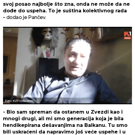
svoj posao najbolje što zna, onda ne može da ne
dođe do uspeha. To je suština kolektivnog rada
-
dodao je Pančev.
Foto: K1/Printscreen
- Bio sam spreman da ostanem u Zvezdi kao i
mnogi drugi, ali mi smo generacija koja je bila
hendikepirana dešavanjima na Balkanu. Tu smo
bili uskraćeni da napravimo još veće uspehe i u