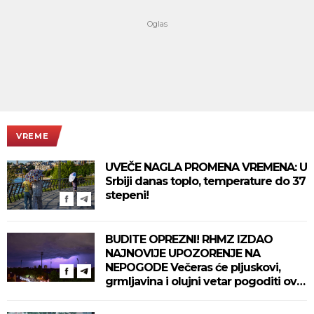
VREME
UVEČE NAGLA PROMENA VREMENA: U
Srbiji danas toplo, temperature do 37
stepeni!
BUDITE OPREZNI! RHMZ IZDAO
NAJNOVIJE UPOZORENJE NA
NEPOGODE Večeras će pljuskovi,
grmljavina i olujni vetar pogoditi ove
delove zemlje!