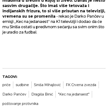
mlađima u sredini u kojoj si živeo. Danas je nešto
sasvim drugačije. Što imaš više tetovaža i
indijanskih frizura, to si više prisutan na televiziji,
vremena su se promenila
- rekao je Darko Pančev u
emisji „Kec na jedanaest“ na K1 televiziji i dodao da će
mu Siniša ostati u predivnom sećanju sa svim onim što
je uradio za fudbal.
TAGOVI:
priče
sudbine
Siniša Mihajlović
FK Crvena zvezda
Darko Pančev
Dragiša Binić
"Kec na jedanaest"
poštovanje protivnika