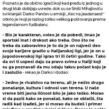
Poznato je da obično igrači koji kad pređu iz jednog u
drugi klub dobijaju uvrede, dok su se Siniši Mihajloviću
svi klanjali. Darko Pančev u emisiji „Kec na jeadanaest“
otkrio je i koji je razlog toliko velikog poštovanja prema
legendarnom fudbaleru:
- Bio je karakteran, voleo je da pobedi, imao je
sportski inat i drskost ako treba. Ono što ne
treba da zaboravimo je to da je on najveći deo
svoje karijere gradio u italijanskoj ligi, jer je on u
jugoslovenskoj ligi igrao tri ili četiri godine. Tako
da svi ti uspesi daju za pravo svima u Italiji koji
su ga poznavali da mu odaju takvu počast koju je
i zaslužio
- rekao je Darko i dodao:
- Jedno je rivalstvo na terenu, ali je nešto drugo
ponašanje, kultura i odnosi van terena. U naše
vreme biti javna ličnost bilo je jako teško. Morao
si da paziš kako se ponašaš, kako se oblačiš, šta
radiš kad izađeš, jer si morao da budeš i primer