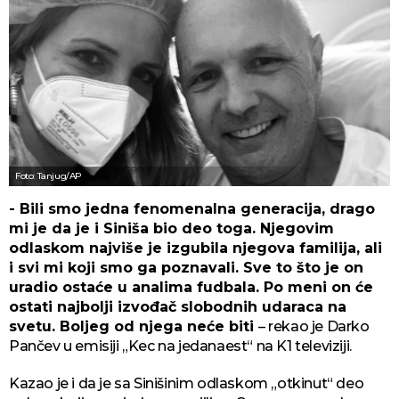
Foto: Tanjug/AP
- Bili smo jedna fenomenalna generacija, drago
mi je da je i Siniša bio deo toga. Njegovim
odlaskom najviše je izgubila njegova familija, ali
i svi mi koji smo ga poznavali. Sve to što je on
uradio ostaće u analima fudbala. Po meni on će
ostati najbolji izvođač slobodnih udaraca na
svetu. Boljeg od njega neće biti
– rekao je Darko
Pančev u emisiji „Kec na jedanaest“ na K1 televiziji.
Kazao je i da je sa Sinišinim odlaskom „otkinut“ deo