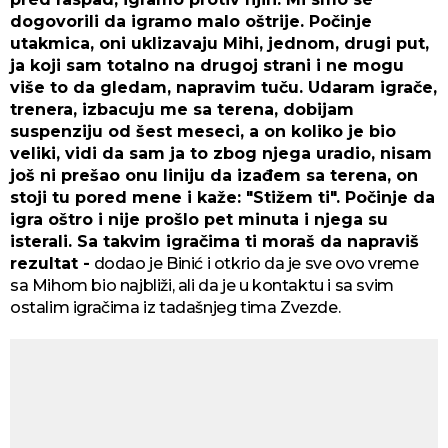
dogovorili da igramo malo oštrije. Počinje
utakmica, oni uklizavaju Mihi, jednom, drugi put,
ja koji sam totalno na drugoj strani i ne mogu
više to da gledam, napravim tuču. Udaram igrače,
trenera, izbacuju me sa terena, dobijam
suspenziju od šest meseci, a on koliko je bio
veliki, vidi da sam ja to zbog njega uradio, nisam
još ni prešao onu liniju da izađem sa terena, on
stoji tu pored mene i kaže: "Stižem ti". Počinje da
igra oštro i nije prošlo pet minuta i njega su
isterali. Sa takvim igračima ti moraš da napraviš
rezultat -
dodao je Binić i otkrio da je sve ovo vreme
sa Mihom bio najbliži, ali da je u kontaktu i sa svim
ostalim igračima iz tadašnjeg tima Zvezde.