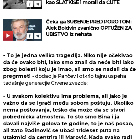
kao SLATKIŠE i morali da ĆUTE
Čeka ga SUĐENJE PRED POROTOM:
Alek Boldvin zvanično OPTUŽEN ZA
UBISTVO iz nehata
- To je jedna velika tragedija. Niko nije očekivao
da će ovako biti, iako smo znali da neće biti lako
zbog bolesti koju je imao, ali smo se nadali da će
pregrmeti
- dodao je Pančev i otkrio tajnu uspeha
tadašnje generacije Crvene zvezde:
- U svakom kolektivu ima problema, ali jako je
važno da se igrači među sobom poštuju. Ukoliko
nema poštovanja, teško da može da se stvori
pobednička atmosfera. To što smo Bina i ja
davali najviše golova te godine, to je naš posao,
ali zato Radinović se ubaci trideset puta na
utakmici da centrira ili Marović. Kada svako radi