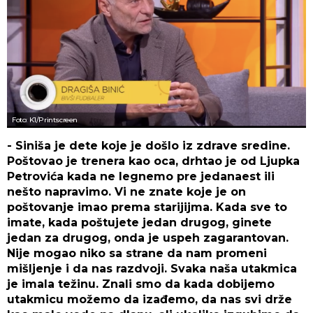
Foto: K1/Printscreen
- Siniša je dete koje je došlo iz zdrave sredine.
Poštovao je trenera kao oca, drhtao je od Ljupka
Petrovića kada ne legnemo pre jedanaest ili
nešto napravimo. Vi ne znate koje je on
poštovanje imao prema starijijma. Kada sve to
imate, kada poštujete jedan drugog, ginete
jedan za drugog, onda je uspeh zagarantovan.
Nije mogao niko sa strane da nam promeni
mišljenje i da nas razdvoji. Svaka naša utakmica
je imala težinu. Znali smo da kada dobijemo
utakmicu možemo da izađemo, da nas svi drže