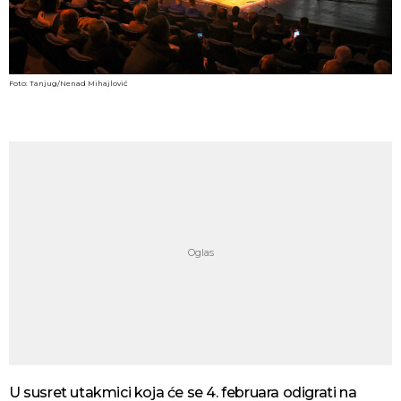
Foto: Tanjug/Nenad Mihajlović
U susret utakmici koja će se 4. februara odigrati na