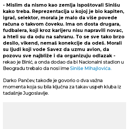
- Mislim da nismo kao zemlja ispoštovali Sinišu
kako treba. Reprezentacija u kojoj je bio kapiten,
igrač, selektor, morala je malo da više povede
računa o takvom čoveku. Ima on dosta drugara,
fudbalera, koji kroz karijeru nisu napravili novac,
a hteli su da odu na sahranu. To se sve tako brzo
desilo, vikend, nemaš konekcije da odeš. Morali
su ljudi koji vode Savez da uzmu avion, da
pozovu sve najbliže i da organizuju odlazak -
rekao je Binić, a onda dodao da bi Nacionalni stadion u
Beogradu trebalo da nosi ime
Siniše Mihajlovića.
Darko Pančev, takođe je govorio o dva važna
momenta koja su bila ključna za takav uspeh kluba iz
tadašnje Jugoslavije.