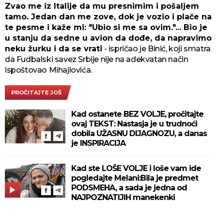
Zvao me iz Italije da mu presnimim i pošaljem
tamo. Jedan dan me zove, dok je vozio i plače na
te pesme i kaže mi: "Ubio si me sa ovim."... Bio je
u stanju da sedne u avion da dođe, da napravimo
neku žurku i da se vrati
- ispričao je Binić, koji smatra
da Fudbalski savez Srbije nije na adekvatan način
ispoštovao Mihajlovića.
PROČITAJTE JOŠ
Kad ostanete BEZ VOLJE, pročitajte
ovaj TEKST: Nastasja je u trudnoći
dobila UŽASNU DIJAGNOZU, a danas
je INSPIRACIJA
Kad ste LOŠE VOLJE i loše vam ide
pogledajte Melani:Bila je predmet
PODSMEHA, a sada je jedna od
NAJPOZNATIJIH manekenki