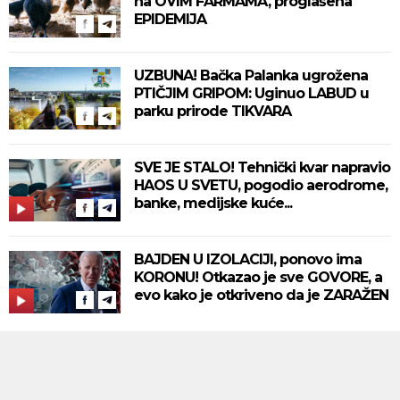
na OVIM FARMAMA, proglašena
EPIDEMIJA
UZBUNA! Bačka Palanka ugrožena
PTIČJIM GRIPOM: Uginuo LABUD u
parku prirode TIKVARA
SVE JE STALO! Tehnički kvar napravio
HAOS U SVETU, pogodio aerodrome,
banke, medijske kuće...
BAJDEN U IZOLACIJI, ponovo ima
KORONU! Otkazao je sve GOVORE, a
evo kako je otkriveno da je ZARAŽEN