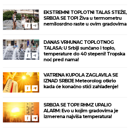
zahlađenje!
EKSTREMNI TOPLOTNI TALAS STEŽE,
SRBIJA SE TOPI Živa u termometru
nemilosrdno raste u ovim gradovima
DANAS VRHUNAC TOPLOTNOG
TALASA: U Srbiji sunčano i toplo,
temperature do 40 stepeni! Tropska
noć pred nama!
VATRENA KUPOLA ZAGLAVILA SE
IZNAD SRBIJE Meteorolog otkrio
kada će konačno stići zahlađenje!
SRBIJA SE TOPI! RHMZ UPALIO
ALARM: Evo u kojim gradovima je
izmerena najviša temperatura!