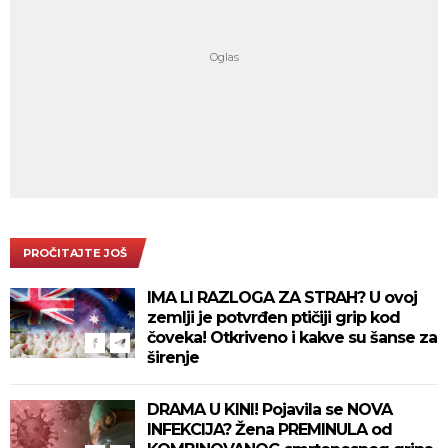
PROČITAJTE JOŠ
IMA LI RAZLOGA ZA STRAH? U ovoj
zemlji je potvrđen ptičiji grip kod
čoveka! Otkriveno i kakve su šanse za
širenje
DRAMA U KINI! Pojavila se NOVA
INFEKCIJA? Žena PREMINULA od