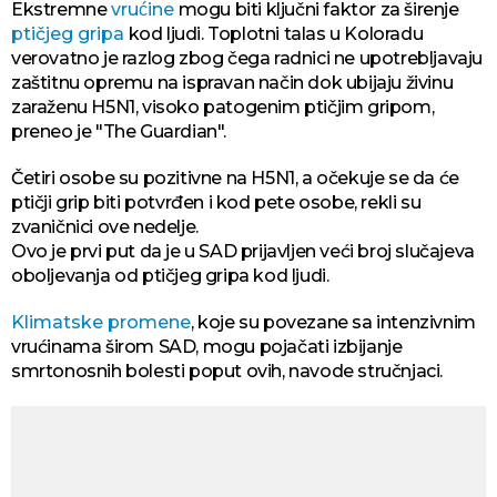
Ekstremne
vrućine
mogu biti ključni faktor za širenje
ptičjeg gripa
kod ljudi. Toplotni talas u Koloradu
verovatno je razlog zbog čega radnici ne upotrebljavaju
zaštitnu opremu na ispravan način dok ubijaju živinu
zaraženu H5N1, visoko patogenim ptičjim gripom,
preneo je "The Guardian".
Četiri osobe su pozitivne na H5N1, a očekuje se da će
ptičji grip biti potvrđen i kod pete osobe, rekli su
zvaničnici ove nedelje.
Ovo je prvi put da je u SAD prijavljen veći broj slučajeva
oboljevanja od ptičjeg gripa kod ljudi.
Klimatske promene
, koje su povezane sa intenzivnim
vrućinama širom SAD, mogu pojačati izbijanje
smrtonosnih bolesti poput ovih, navode stručnjaci.