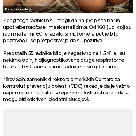
Foto: Unsplash.com
Zbog toga radnici nisu mogli da na propisan način
upotrebe naočare i maske na licima. Od 160 ljudi koji su
radili na farmi, 60 je razvilo simptome, a pet je bilo
pozitivno ili se pretpostavlja da su pozitivni.
Preostalih 55 radnika bilo je negativno na H5N1, ali su
nekima od njih dijagnostikovane druge respiratorne
bolesti. Testirani su samo radnici sa simptomima.
Nirav Šah, zamenik direktora američkih Centara za
kontrolu i prevenciju bolesti (CDC) rekao je da je važno
napomenuti da, kako se epidemiološka istraga odvija,
mogu biti otkriveni dodatni slučajevi.