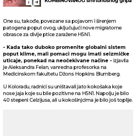
KOMBINOVANOG smrtonosnog gripa
One su, takođe, povezane sa pojavom i širenjem
patogena poput ovog, uključujući nove migratorne
obrasce za divlje ptice zaražene H5N1.
- Kada tako duboko promenite globalni sistem
poput klime, mali pomaci mogu imati seizmičke
uticaje, ponekad na neočekivane načine -
izjavila
je Aleksandra Felan, vanredna profesorka na
Medicinskom fakultetu Džons Hopkins Blumberg.
U Koloradu, radnici su uništavali jato kokošaka koje
nose jaja koje su bile pozitivne na H5N1. Napolju je bilo
40 stepeni Celzijusa, ali u kokošinjcima je bilo još toplije.