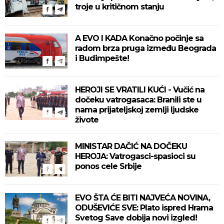
troje u kritičnom stanju
A EVO I KADA Konačno počinje sa
radom brza pruga između Beograda
i Budimpešte!
HEROJI SE VRATILI KUĆI - Vučić na
dočeku vatrogasaca: Branili ste u
nama prijateljskoj zemlji ljudske
živote
MINISTAR DAČIĆ NA DOČEKU
HEROJA: Vatrogasci-spasioci su
ponos cele Srbije
EVO ŠTA ĆE BITI NAJVEĆA NOVINA,
ODUŠEVIĆE SVE: Plato ispred Hrama
Svetog Save dobija novi izgled!