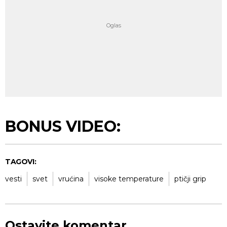
BONUS VIDEO:
TAGOVI:
vesti
svet
vrućina
visoke temperature
ptičji grip
Ostavite komentar