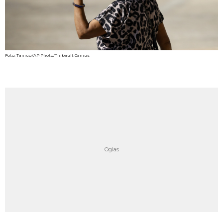
Foto: Tanjug/AP Photo/Thibault Camus