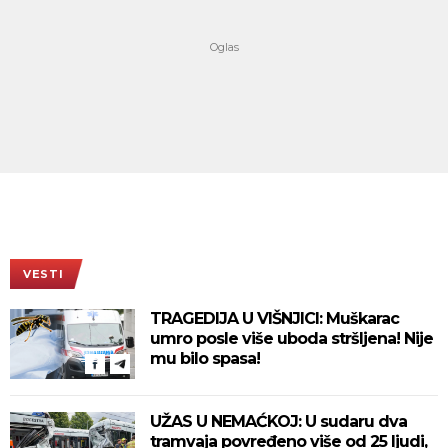
VESTI
TRAGEDIJA U VIŠNJICI: Muškarac
umro posle više uboda stršljena! Nije
mu bilo spasa!
UŽAS U NEMAĆKOJ: U sudaru dva
tramvaja povređeno više od 25 ljudi,