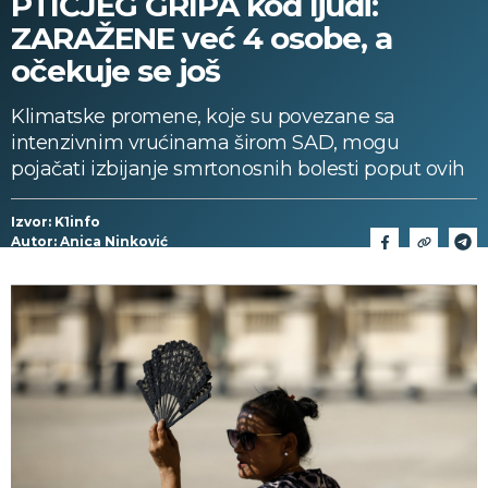
PTIČJEG GRIPA kod ljudi:
ZARAŽENE već 4 osobe, a
očekuje se još
Klimatske promene, koje su povezane sa
intenzivnim vrućinama širom SAD, mogu
pojačati izbijanje smrtonosnih bolesti poput ovih
Izvor: K1info
Autor: Anica Ninković
20/07/2024 > 01:22