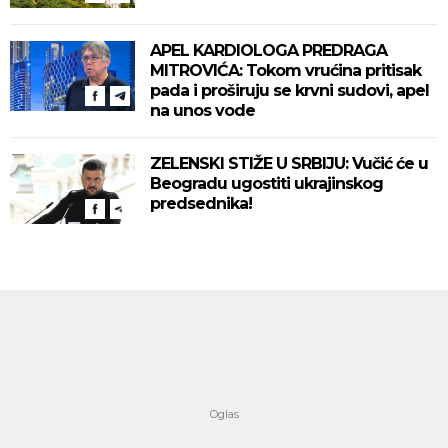
APEL KARDIOLOGA PREDRAGA
MITROVIĆA: Tokom vrućina pritisak
pada i proširuju se krvni sudovi, apel
na unos vode
ZELENSKI STIŽE U SRBIJU: Vučić će u
Beogradu ugostiti ukrajinskog
predsednika!