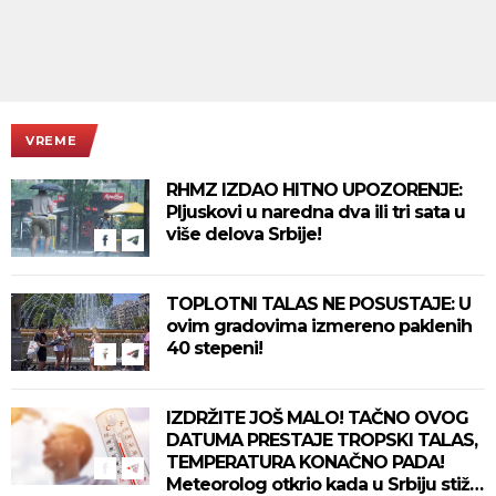
VREME
RHMZ IZDAO HITNO UPOZORENJE:
Pljuskovi u naredna dva ili tri sata u
više delova Srbije!
TOPLOTNI TALAS NE POSUSTAJE: U
ovim gradovima izmereno paklenih
40 stepeni!
IZDRŽITE JOŠ MALO! TAČNO OVOG
DATUMA PRESTAJE TROPSKI TALAS,
TEMPERATURA KONAČNO PADA!
Meteorolog otkrio kada u Srbiju stiže