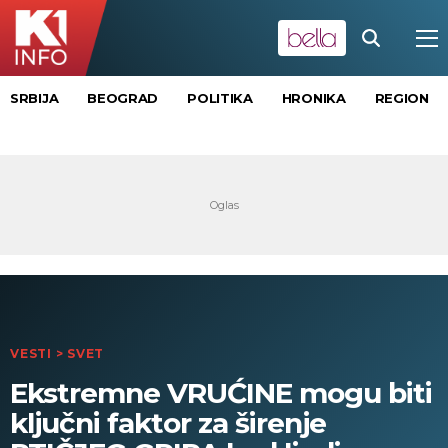
SRBIJA
BEOGRAD
POLITIKA
HRONIKA
REGION
VESTI
>
SVET
Ekstremne VRUĆINE mogu biti
ključni faktor za širenje