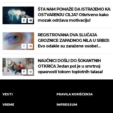
ŠTA NAM POMAŽE DA ISTRAJEMO KA
OSTVARENJU CILJA? Otkriveno kako
mozak održava motivaciju!
REGISTROVANA DVA SLUČAJA
GROZNICE ZAPADNOG NILA U SRBIJI:
Evo odakle su zaražene osobe!
Pročitajte na vreme savete "Batuta"
za zaštitu!
NAUČNICI DOŠLI DO ŠOKANTNIH
OTKRIĆA Jedan pol je u smrtnoj
opasnosti tokom toplotnih talasa!
VESTI
PRAVILA KORIŠĆENJA
VREME
IMPRESSUM