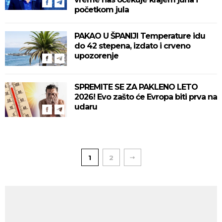
početkom jula
PAKAO U ŠPANIJI Temperature idu
do 42 stepena, izdato i crveno
upozorenje
SPREMITE SE ZA PAKLENO LETO
2026! Evo zašto će Evropa biti prva na
udaru
1
2