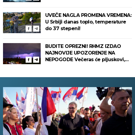
UVEČE NAGLA PROMENA VREMENA:
U Srbiji danas toplo, temperature
do 37 stepeni!
BUDITE OPREZNI! RHMZ IZDAO
NAJNOVIJE UPOZORENJE NA
NEPOGODE Večeras će pljuskovi,
grmljavina i olujni vetar pogoditi
ove delove zemlje!