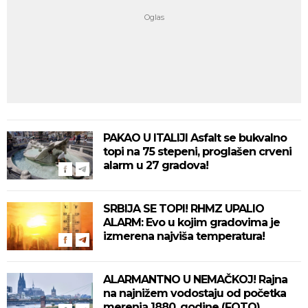
PAKAO U ITALIJI Asfalt se bukvalno
topi na 75 stepeni, proglašen crveni
alarm u 27 gradova!
SRBIJA SE TOPI! RHMZ UPALIO
ALARM: Evo u kojim gradovima je
izmerena najviša temperatura!
ALARMANTNO U NEMAČKOJ! Rajna
na najnižem vodostaju od početka
merenja 1880. godine (FOTO)