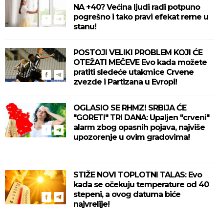
NA +40? Većina ljudi radi potpuno
pogrešno i tako pravi efekat rerne u
stanu!
POSTOJI VELIKI PROBLEM KOJI ĆE
OTEŽATI MEČEVE Evo kada možete
pratiti sledeće utakmice Crvene
zvezde i Partizana u Evropi!
OGLASIO SE RHMZ! SRBIJA ĆE
"GORETI" TRI DANA: Upaljen "crveni"
alarm zbog opasnih pojava, najviše
upozorenje u ovim gradovima!
STIŽE NOVI TOPLOTNI TALAS: Evo
kada se očekuju temperature od 40
stepeni, a ovog datuma biće
najvrelije!