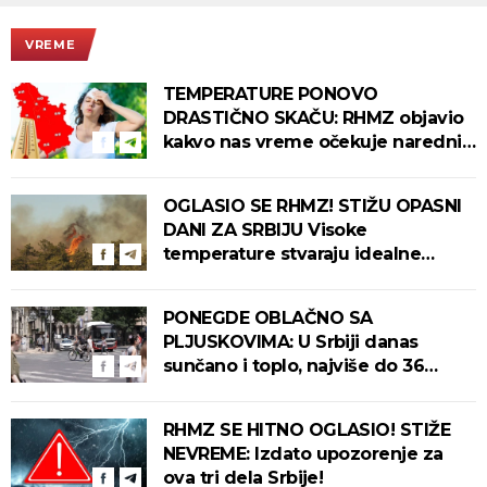
VREME
TEMPERATURE PONOVO
DRASTIČNO SKAČU: RHMZ objavio
kakvo nas vreme očekuje narednih
dana!
OGLASIO SE RHMZ! STIŽU OPASNI
DANI ZA SRBIJU Visoke
temperature stvaraju idealne
uslove za izbijanje i širenje požara!
PONEGDE OBLAČNO SA
PLJUSKOVIMA: U Srbiji danas
sunčano i toplo, najviše do 36
stepeni!
RHMZ SE HITNO OGLASIO! STIŽE
NEVREME: Izdato upozorenje za
ova tri dela Srbije!