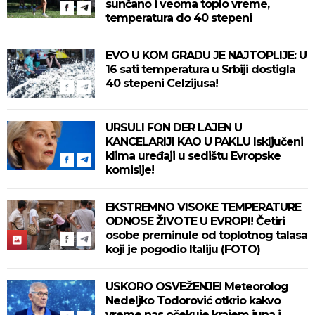
sunčano i veoma toplo vreme,
temperatura do 40 stepeni
EVO U KOM GRADU JE NAJTOPLIJE: U
16 sati temperatura u Srbiji dostigla
40 stepeni Celzijusa!
URSULI FON DER LAJEN U
KANCELARIJI KAO U PAKLU Isključeni
klima uređaji u sedištu Evropske
komisije!
EKSTREMNO VISOKE TEMPERATURE
ODNOSE ŽIVOTE U EVROPI! Četiri
osobe preminule od toplotnog talasa
koji je pogodio Italiju (FOTO)
USKORO OSVEŽENJE! Meteorolog
Nedeljko Todorović otkrio kakvo
vreme nas očekuje krajem juna i