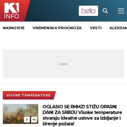
NAJNOVIJE
VREMENSKA PROGNOZA
VESTI
ALEKSAN
VISOKE TEMPERATURE
OGLASIO SE RHMZ! STIŽU OPASNI
DANI ZA SRBIJU Visoke temperature
stvaraju idealne uslove za izbijanje i
širenje požara!