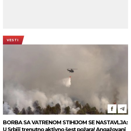
VESTI
BORBA SA VATRENOM STIHIJOM SE NASTAVLJA:
U Srbiji trenutno aktivno šest požara! Angažovani