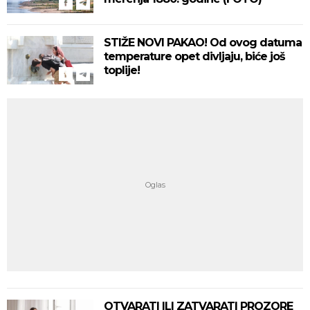
STIŽE NOVI PAKAO! Od ovog datuma
temperature opet divljaju, biće još
toplije!
OTVARATI ILI ZATVARATI PROZORE