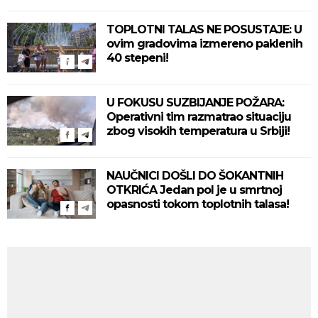
TOPLOTNI TALAS NE POSUSTAJE: U
ovim gradovima izmereno paklenih
40 stepeni!
U FOKUSU SUZBIJANJE POŽARA:
Operativni tim razmatrao situaciju
zbog visokih temperatura u Srbiji!
NAUČNICI DOŠLI DO ŠOKANTNIH
OTKRIĆA Jedan pol je u smrtnoj
opasnosti tokom toplotnih talasa!