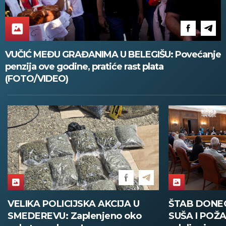
VUČIĆ MEĐU GRAĐANIMA U BELEGIŠU: Povećanje
penzija ove godine, pratiće rast plata
(FOTO/VIDEO)
VELIKA POLICIJSKA AKCIJA U
ŠTAB DONE
SMEDEREVU: Zaplenjeno oko
SUŠA I POŽA