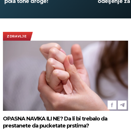
pola tone droge!
odeljenje za 
infrastruktu
ZDRAVLJE
OPASNA NAVIKA ILI NE? Da li bi trebalo da
prestanete da pucketate prstima?