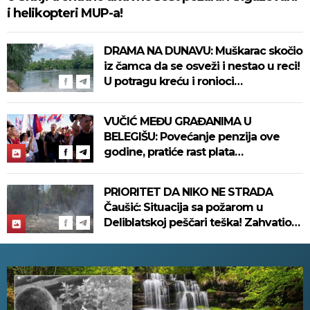
i helikopteri MUP-a!
DRAMA NA DUNAVU: Muškarac skočio
iz čamca da se osveži i nestao u reci!
U potragu kreću i ronioci
Žandarmerije!
VUČIĆ MEĐU GRAĐANIMA U
BELEGIŠU: Povećanje penzija ove
godine, pratiće rast plata
(FOTO/VIDEO)
PRIORITET DA NIKO NE STRADA
Čaušić: Situacija sa požarom u
Deliblatskoj peščari teška! Zahvatio
1.500 hektara šume (FOTO)