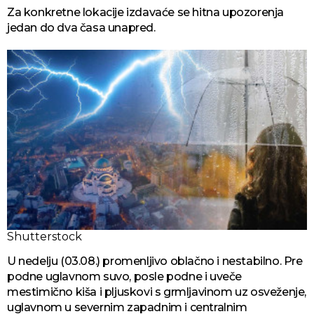
Za konkretne lokacije izdavaće se hitna upozorenja
jedan do dva časa unapred.
Shutterstock
U nedelju (03.08.) promenljivo oblačno i nestabilno. Pre
podne uglavnom suvo, posle podne i uveče
mestimično kiša i pljuskovi s grmljavinom uz osveženje,
uglavnom u severnim zapadnim i centralnim