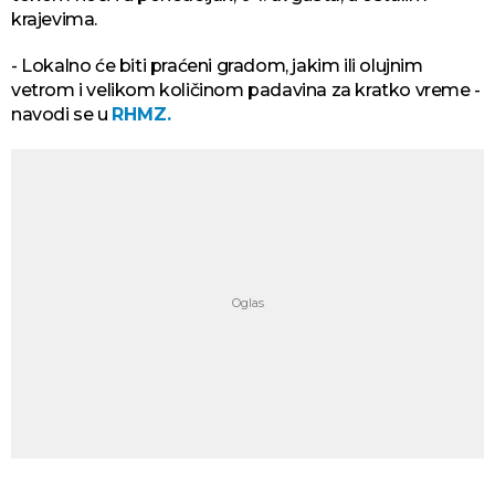
krajevima.
- Lokalno će biti praćeni gradom, jakim ili olujnim
vetrom i velikom količinom padavina za kratko vreme -
navodi se u
RHMZ.