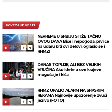
POVEZANE VESTI
NEVREME U SRBIJU STIŽE TAČNO
OVOG DANA Biće i nepogoda, prvi će
na udaru biti ovi delovi, oglasio se i
RHMZ!
DANAS TOPLIJE, ALI BEZ VELIKIH
VRUĆINA Ako idete u ove krajeve
moguća je i kiša
RHMZ UPALIO ALARM NA SRPSKIM
REKAMA Najnovije upozorenje zvuči
jezivo (FOTO)