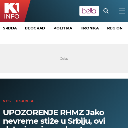
SRBIJA
BEOGRAD
POLITIKA
HRONIKA
REGION
VESTI
>
SRBIJA
UPOZORENJE RHMZ Jako
nevreme stiže u Srbiju, ovi