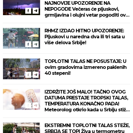
NAJNOVIJE UPOZORENJE NA
NEPOGODE Večeras će pljuskovi,
grmljavina i olujni vetar pogoditi ove
delove zemlje!
RHMZ IZDAO HITNO UPOZORENJE:
Pljuskovi u naredna dva ili tri sata u
više delova Srbije!
TOPLOTNI TALAS NE POSUSTAJE: U
ovim gradovima izmereno paklenih
40 stepeni!
IZDRŽITE JOŠ MALO! TAČNO OVOG
DATUMA PRESTAJE TROPSKI TALAS,
TEMPERATURA KONAČNO PADA!
Meteorolog otkrio kada u Srbiju stiže
zahlađenje!
EKSTREMNI TOPLOTNI TALAS STEŽE,
SRBIJA SE TOPI Živa u termometru