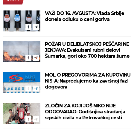
VAŽI DO 16. AVGUSTA: Vlada Srbije
donela odluku o ceni goriva
POŽAR U DELIBLATSKOJ PEŠČARI NE
JENJAVA: Evakuisani rubni delovi
Šumarka, gori oko 700 hektara šume
MOL O PREGOVORIMA ZA KUPOVINU
NIS-A: Napredujemo ka završnoj fazi
dogovora
ZLOČIN ZA KOJI JOŠ NIKO NIJE
ODGOVARAO: Godišnjica stradanja
srpskih civila na Petrovačkoj cesti