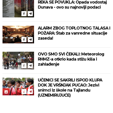
REKA SE POVUKLA: Opada vodostaj
Dunava - ovo su najnoviji podaci
ALARM ZBOG TOPLOTNOG TALASA I
POŽARA: Štab za vanredne situacije
zaseda!
OVO SMO SVI ČEKALI: Meteorolog
RHMZ-a otkrio kada stižu kiša i
zahlađenje
UČENICI SE SAKRILI ISPOD KLUPA
DOK JE VRŠNJAK PUCAO: Jezivi
snimci iz škole na Tajlandu
(UZNEMIRUJUĆE)