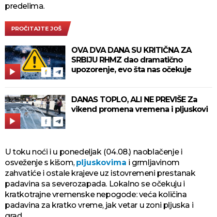
predelima.
PROČITAJTE JOŠ
OVA DVA DANA SU KRITIČNA ZA
SRBIJU RHMZ dao dramatično
upozorenje, evo šta nas očekuje
DANAS TOPLO, ALI NE PREVIŠE Za
vikend promena vremena i pljuskovi
U toku noći i u ponedeljak (04.08.) naoblačenje i
osveženje s kišom,
pljuskovima
i grmljavinom
zahvatiće i ostale krajeve uz istovremeni prestanak
padavina sa severozapada. Lokalno se očekuju i
kratkotrajne vremenske nepogode: veća količina
padavina za kratko vreme, jak vetar u zoni pljuska i
grad.