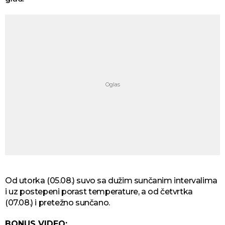
Od utorka (05.08.) suvo sa dužim sunčanim intervalima
i uz postepeni porast temperature, a od četvrtka
(07.08.) i pretežno sunčano.
BONUS VIDEO: