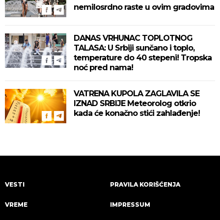
nemilosrdno raste u ovim gradovima
DANAS VRHUNAC TOPLOTNOG
TALASA: U Srbiji sunčano i toplo,
temperature do 40 stepeni! Tropska
noć pred nama!
VATRENA KUPOLA ZAGLAVILA SE
IZNAD SRBIJE Meteorolog otkrio
kada će konačno stići zahlađenje!
VESTI
PRAVILA KORIŠĆENJA
VREME
IMPRESSUM