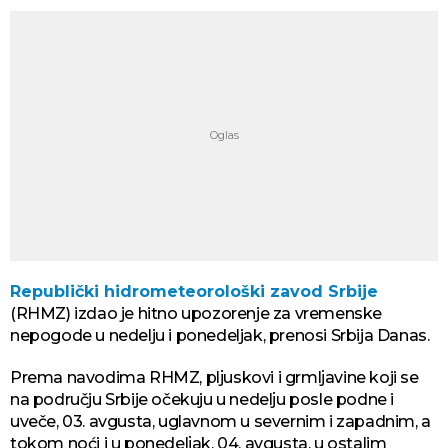
Republički hidrometeorološki zavod Srbije
(RHMZ) izdao je hitno upozorenje za vremenske
nepogode u nedelju i ponedeljak, prenosi Srbija Danas.
Prema navodima RHMZ, plјuskovi i grmlјavine koji se
na području Srbije očekuju u nedelјu posle podne i
uveče, 03. avgusta, uglavnom u severnim i zapadnim, a
tokom noći i u ponedelјak, 04. avgusta, u ostalim