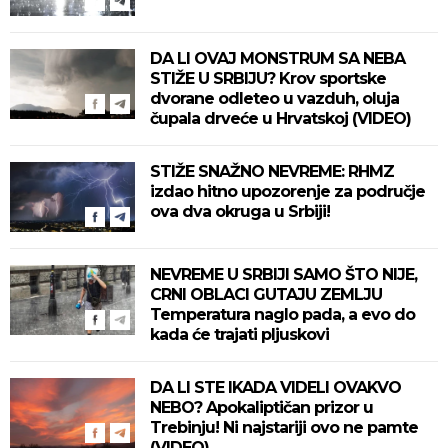
DA LI OVAJ MONSTRUM SA NEBA
STIŽE U SRBIJU? Krov sportske
dvorane odleteo u vazduh, oluja
čupala drveće u Hrvatskoj (VIDEO)
STIŽE SNAŽNO NEVREME: RHMZ
izdao hitno upozorenje za područje
ova dva okruga u Srbiji!
NEVREME U SRBIJI SAMO ŠTO NIJE,
CRNI OBLACI GUTAJU ZEMLJU
Temperatura naglo pada, a evo do
kada će trajati pljuskovi
DA LI STE IKADA VIDELI OVAKVO
NEBO? Apokaliptičan prizor u
Trebinju! Ni najstariji ovo ne pamte
(VIDEO)