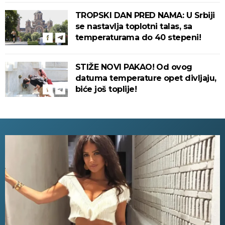
TROPSKI DAN PRED NAMA: U Srbiji
se nastavlja toplotni talas, sa
temperaturama do 40 stepeni!
STIŽE NOVI PAKAO! Od ovog
datuma temperature opet divljaju,
biće još toplije!