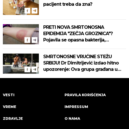
pacijent treba da zna?
PRETI NOVA SMRTONOSNA
EPIDEMIJA "ZEČJA GROZNICA"?
Pojavila se opasna bakterija,
pogledajte kako se prenosi
SMRTONOSNE VRUĆINE STEŽU
SRBIJU! Dr Dimitrijević izdao hitno
upozorenje: Ova grupa građana u
najvećoj opasnosti! (VIDEO)
VESTI
PRAVILA KORIŠĆENJA
VREME
IMPRESSUM
ZDRAVLJE
O NAMA