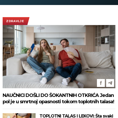
ovacije - pogledajte slike koje
obilaze planetu
ZDRAVLJE
NAUČNICI DOŠLI DO ŠOKANTNIH OTKRIĆA Jedan
pol je u smrtnoj opasnosti tokom toplotnih talasa!
TOPLOTNI TALAS I LEKOVI: Šta svaki