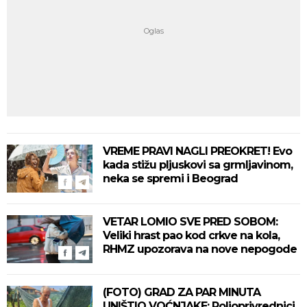
VREME PRAVI NAGLI PREOKRET! Evo
kada stižu pljuskovi sa grmljavinom,
neka se spremi i Beograd
VETAR LOMIO SVE PRED SOBOM:
Veliki hrast pao kod crkve na kola,
RHMZ upozorava na nove nepogode
(FOTO) GRAD ZA PAR MINUTA
UNIŠTIO VOĆNJAKE: Poljoprivrednici