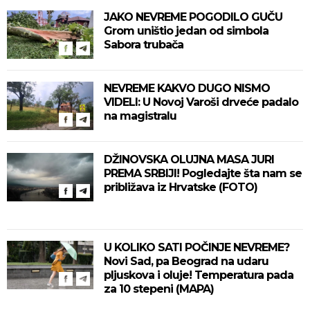
JAKO NEVREME POGODILO GUČU
Grom uništio jedan od simbola
Sabora trubača
NEVREME KAKVO DUGO NISMO
VIDELI: U Novoj Varoši drveće padalo
na magistralu
DŽINOVSKA OLUJNA MASA JURI
PREMA SRBIJI! Pogledajte šta nam se
približava iz Hrvatske (FOTO)
U KOLIKO SATI POČINJE NEVREME?
Novi Sad, pa Beograd na udaru
pljuskova i oluje! Temperatura pada
za 10 stepeni (MAPA)