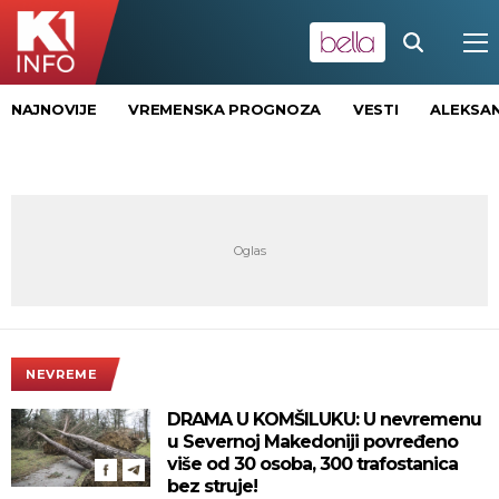
NAJNOVIJE
VREMENSKA PROGNOZA
VESTI
ALEKSAN
NEVREME
DRAMA U KOMŠILUKU: U nevremenu
u Severnoj Makedoniji povređeno
više od 30 osoba, 300 trafostanica
bez struje!