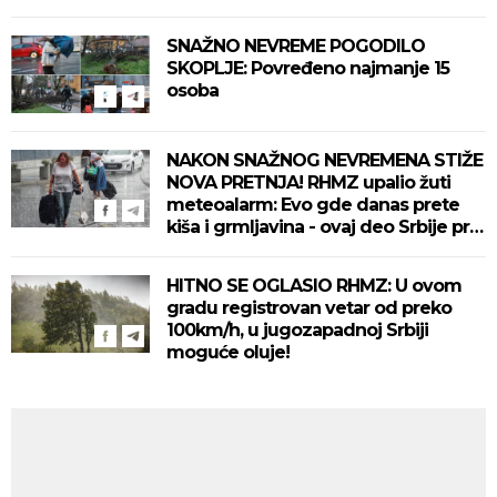
SNAŽNO NEVREME POGODILO
SKOPLJE: Povređeno najmanje 15
osoba
NAKON SNAŽNOG NEVREMENA STIŽE
NOVA PRETNJA! RHMZ upalio žuti
meteoalarm: Evo gde danas prete
kiša i grmljavina - ovaj deo Srbije prvi
na udaru
HITNO SE OGLASIO RHMZ: U ovom
gradu registrovan vetar od preko
100km/h, u jugozapadnoj Srbiji
moguće oluje!