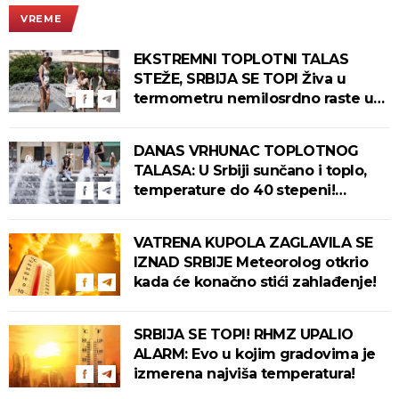
VREME
EKSTREMNI TOPLOTNI TALAS
STEŽE, SRBIJA SE TOPI Živa u
termometru nemilosrdno raste u
ovim gradovima
DANAS VRHUNAC TOPLOTNOG
TALASA: U Srbiji sunčano i toplo,
temperature do 40 stepeni!
Tropska noć pred nama!
VATRENA KUPOLA ZAGLAVILA SE
IZNAD SRBIJE Meteorolog otkrio
kada će konačno stići zahlađenje!
SRBIJA SE TOPI! RHMZ UPALIO
ALARM: Evo u kojim gradovima je
izmerena najviša temperatura!