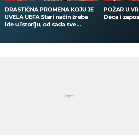
DRASTIČNA PROMENA KOJU JE
POŽAR U V
UVELA UEFA Stari način žreba
Deca i zapos
ide u istoriju, od sada sve
digitalno