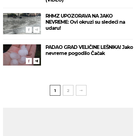
RHMZ UPOZORAVA NA JAKO
NEVREME: Ovi okruzi su sledeći na
udaru!
PADAO GRAD VELIČINE LEŠNIKA! Jako
nevreme pogodilo Čačak
1
2