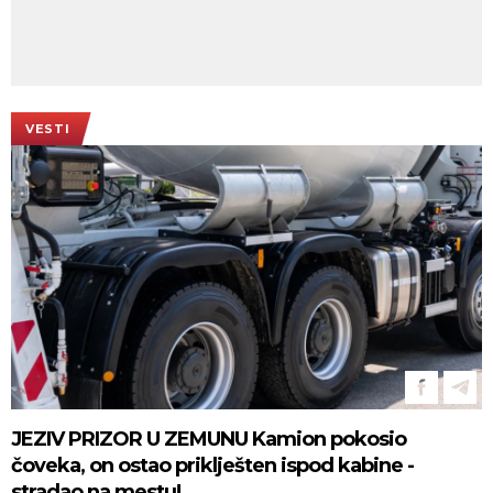
VESTI
JEZIV PRIZOR U ZEMUNU Kamion pokosio
čoveka, on ostao priklješten ispod kabine -
stradao na mestu!