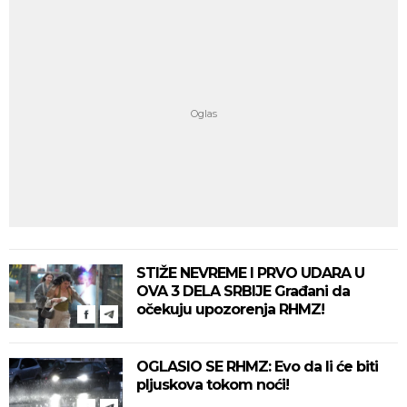
STIŽE NEVREME I PRVO UDARA U
OVA 3 DELA SRBIJE Građani da
očekuju upozorenja RHMZ!
OGLASIO SE RHMZ: Evo da li će biti
pljuskova tokom noći!