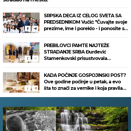
SRPSKA DECA IZ CELOG SVETA SA
PREDSEDNIKOM Vučić: "Čuvajte svoje
prezime, ime i poreklo - i ponosite se
tim" (VIDEO)
PREBILOVCI PAMTE NAJTEŽE
STRADANJE SRBA Đurđević
Stamenkovski prisustvovala
parastosu i uputila jaku poruku
(FOTO)
KADA POČINJE GOSPOJINSKI POST?
Ove godine počinje u petak, a evo
šta to znači za vernike i koja pravila
treba poštovati