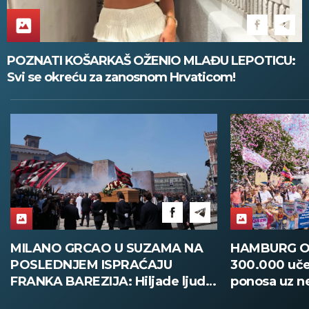
POZNATI KOŠARKAŠ OŽENIO MLAĐU LEPOTICU:
Svi se okreću za zanosnom Hrvaticom!
MILANO GRCAO U SUZAMA NA
HAMBURG O
POSLEDNJEM ISPRAĆAJU
300.000 uče
FRANKA BAREZIJA: Hiljade ljudi
ponosa uz n
ispratilo Kajzera Franca uz
bezbednosti