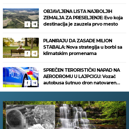
OBJAVLJENA LISTA NAJBOLJIH
ZEMALJA ZA PRESELJENJE: Evo koja
destinacija je zauzela prvo mesto
PLANIRAJU DA ZASADE MILION
STABALA: Nova strategija u borbi sa
klimatskim promenama
SPREČEN TERORISTIČKI NAPAD NA
AERODROMU U LAJPCIGU: Vozač
autobusa šutnuo dron natovaren
eksplozivom