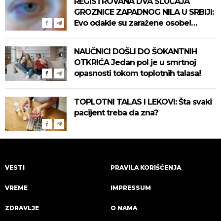
REGISTROVANA DVA SLUČAJA
GROZNICE ZAPADNOG NILA U SRBIJI:
Evo odakle su zaražene osobe!
Pročitajte na vreme savete "Batuta"
za zaštitu!
NAUČNICI DOŠLI DO ŠOKANTNIH
OTKRIĆA Jedan pol je u smrtnoj
opasnosti tokom toplotnih talasa!
TOPLOTNI TALAS I LEKOVI: Šta svaki
pacijent treba da zna?
VESTI
PRAVILA KORIŠĆENJA
VREME
IMPRESSUM
ZDRAVLJE
O NAMA