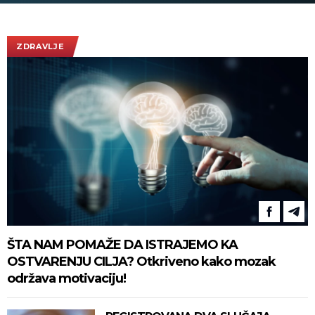
ZDRAVLJE
ŠTA NAM POMAŽE DA ISTRAJEMO KA
OSTVARENJU CILJA? Otkriveno kako mozak
održava motivaciju!