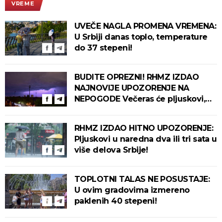
VREME
UVEČE NAGLA PROMENA VREMENA:
U Srbiji danas toplo, temperature
do 37 stepeni!
BUDITE OPREZNI! RHMZ IZDAO
NAJNOVIJE UPOZORENJE NA
NEPOGODE Večeras će pljuskovi,
grmljavina i olujni vetar pogoditi
ove delove zemlje!
RHMZ IZDAO HITNO UPOZORENJE:
Pljuskovi u naredna dva ili tri sata u
više delova Srbije!
TOPLOTNI TALAS NE POSUSTAJE:
U ovim gradovima izmereno
paklenih 40 stepeni!