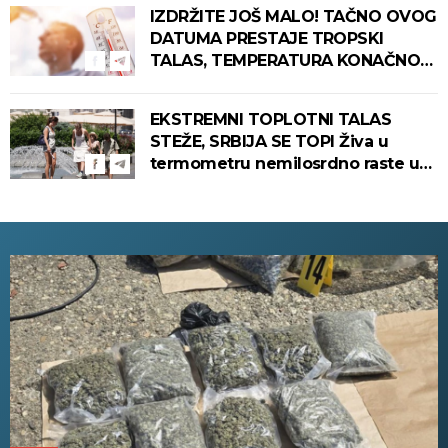
IZDRŽITE JOŠ MALO! TAČNO OVOG
DATUMA PRESTAJE TROPSKI
TALAS, TEMPERATURA KONAČNO
PADA! Meteorolog otkrio kada u
Srbiju stiže zahlađenje!
EKSTREMNI TOPLOTNI TALAS
STEŽE, SRBIJA SE TOPI Živa u
termometru nemilosrdno raste u
ovim gradovima