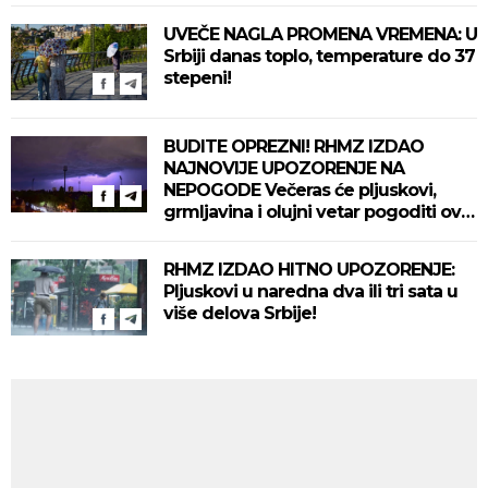
UVEČE NAGLA PROMENA VREMENA: U
Srbiji danas toplo, temperature do 37
stepeni!
BUDITE OPREZNI! RHMZ IZDAO
NAJNOVIJE UPOZORENJE NA
NEPOGODE Večeras će pljuskovi,
grmljavina i olujni vetar pogoditi ove
delove zemlje!
RHMZ IZDAO HITNO UPOZORENJE:
Pljuskovi u naredna dva ili tri sata u
više delova Srbije!