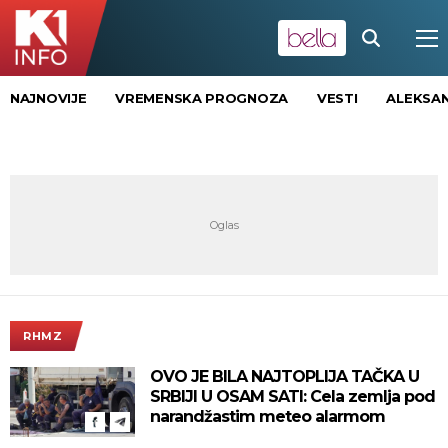
NAJNOVIJE
VREMENSKA PROGNOZA
VESTI
ALEKSAN
RHMZ
OVO JE BILA NAJTOPLIJA TAČKA U
SRBIJI U OSAM SATI: Cela zemlja pod
narandžastim meteo alarmom