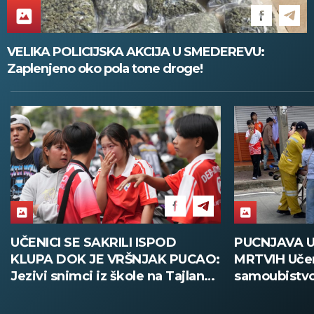
VELIKA POLICIJSKA AKCIJA U SMEDEREVU:
Zaplenjeno oko pola tone droge!
PUCNJAVA U ŠKOLI, OSMORO
PARTIZAN 
MRTVIH Učenik izvršio napad, pa
PROTIVNIKA 
samoubistvo! Užasne scene sa
ubedljivom 
Tajlanda (FOTO)
Tobol! (FOT