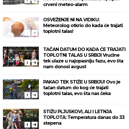
crveni meteo-alarm
OSVEŽENJE NI NA VIDIKU:
Meteorolog otkrio do kada će trajati
toplotni talas!
TAČAN DATUM DO KADA ĆE TRAJATI
TOPLOTNI TALAS U SRBIJI Vrućine
tek ulaze u najopasniju fazu, evo šta
nam donosi avgust
PAKAO TEK STIŽE U SRBIJU! Ovo je
tačan datum do kog će trajati
toplotni talas, evo šta nas čeka
STIŽU PLJUSKOVI, ALI I LETNJA
TOPLOTA: Temperatura danas do 33
stepena