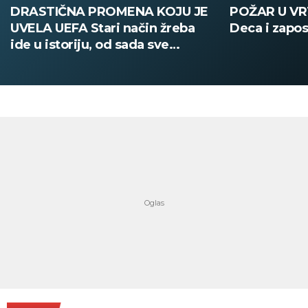
POŽAR U VRTIĆU NA VOŽDOVCU
SINIŠA MAL
Deca i zaposleni evakuisani
DOBIO NAJN
PATIKA Evo k
su posebne 