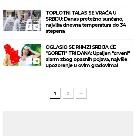
TOPLOTNI TALAS SE VRAĆA U
SRBIJU: Danas pretežno sunčano,
najviša dnevna temperatura do 34
stepena
OGLASIO SE RHMZ! SRBIJA ĆE
"GORETI" TRI DANA: Upaljen "crveni"
alarm zbog opasnih pojava, najviše
upozorenje u ovim gradovima!
1
2