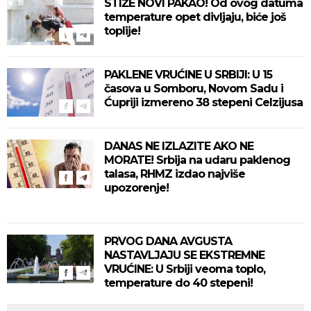
STIŽE NOVI PAKAO! Od ovog datuma
temperature opet divljaju, biće još
toplije!
PAKLENE VRUĆINE U SRBIJI: U 15
časova u Somboru, Novom Sadu i
Ćupriji izmereno 38 stepeni Celzijusa
DANAS NE IZLAZITE AKO NE
MORATE! Srbija na udaru paklenog
talasa, RHMZ izdao najviše
upozorenje!
PRVOG DANA AVGUSTA
NASTAVLJAJU SE EKSTREMNE
VRUĆINE: U Srbiji veoma toplo,
temperature do 40 stepeni!