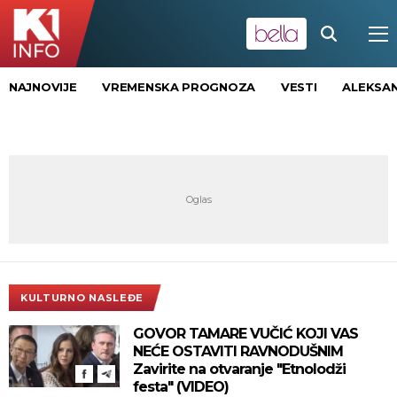
NAJNOVIJE
VREMENSKA PROGNOZA
VESTI
ALEKSAN
KULTURNO NASLEĐE
GOVOR TAMARE VUČIĆ KOJI VAS
NEĆE OSTAVITI RAVNODUŠNIM
Zavirite na otvaranje "Etnolodži
festa" (VIDEO)