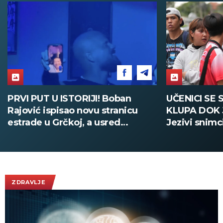
UČENICI SE SAKRILI ISPOD
PUCNJAVA U
KLUPA DOK JE VRŠNJAK PUCAO:
MRTVIH Učen
Jezivi snimci iz škole na Tajlandu
samoubistvo
(UZNEMIRUJUĆE)
Tajlanda (F
ZDRAVLJE