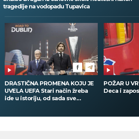
tragedije na vodopadu Tupavica
POŽAR U VRTIĆU NA VOŽDOVCU
SINIŠA MAL
Deca i zaposleni evakuisani
DOBIO NAJN
PATIKA Evo k
su posebne 