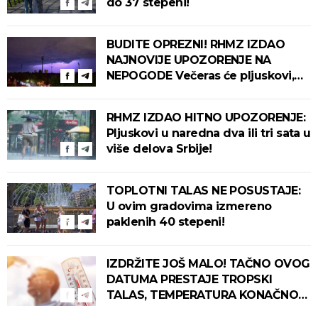
do 37 stepeni!
BUDITE OPREZNI! RHMZ IZDAO
NAJNOVIJE UPOZORENJE NA
NEPOGODE Večeras će pljuskovi,
grmljavina i olujni vetar pogoditi
ove delove zemlje!
RHMZ IZDAO HITNO UPOZORENJE:
Pljuskovi u naredna dva ili tri sata u
više delova Srbije!
TOPLOTNI TALAS NE POSUSTAJE:
U ovim gradovima izmereno
paklenih 40 stepeni!
IZDRŽITE JOŠ MALO! TAČNO OVOG
DATUMA PRESTAJE TROPSKI
TALAS, TEMPERATURA KONAČNO
PADA! Meteorolog otkrio kada u