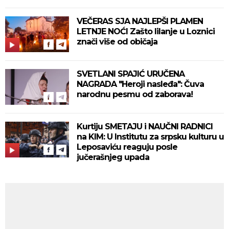
VEČERAS SJA NAJLEPŠI PLAMEN
LETNJE NOĆI Zašto lilanje u Loznici
znači više od običaja
SVETLANI SPAJIĆ URUČENA
NAGRADA "Heroji nasleđa": Čuva
narodnu pesmu od zaborava!
Kurtiju SMETAJU i NAUČNI RADNICI
na KIM: U Institutu za srpsku kulturu u
Leposaviću reaguju posle
jučerašnjeg upada