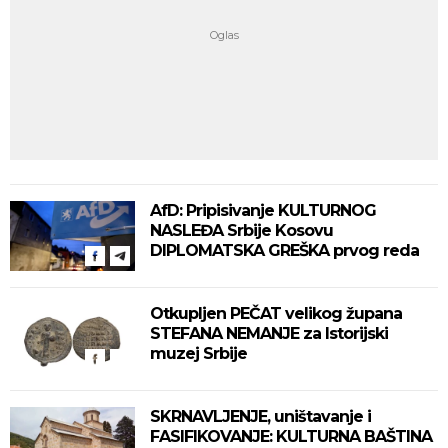
AfD: Pripisivanje KULTURNOG
NASLEĐA Srbije Kosovu
DIPLOMATSKA GREŠKA prvog reda
Otkupljen PEČAT velikog župana
STEFANA NEMANJE za Istorijski
muzej Srbije
SKRNAVLJENJE, uništavanje i
FASIFIKOVANJE: KULTURNA BAŠTINA