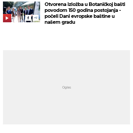
Otvorena izložba u Botaničkoj bašti
povodom 150 godina postojanja -
počeli Dani evropske baštine u
našem gradu