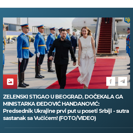
Srbiju stiže zahlađenje!
ZELENSKI STIGAO U BEOGRAD, DOČEKALA GA
MINISTARKA ĐEDOVIĆ HANDANOVIĆ:
Predsednik Ukrajine prvi put u poseti Srbiji - sutra
sastanak sa Vučićem! (FOTO/VIDEO)