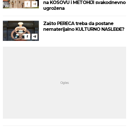
na KOSOVU i METOHIJI svakodnevno
ugrožena
Zašto PERECA treba da postane
nematerijalno KULTURNO NASLEĐE?