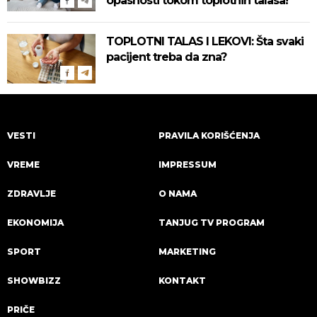
opasnosti tokom toplotnih talasa!
TOPLOTNI TALAS I LEKOVI: Šta svaki
pacijent treba da zna?
VESTI
PRAVILA KORIŠĆENJA
VREME
IMPRESSUM
ZDRAVLJE
O NAMA
EKONOMIJA
TANJUG TV PROGRAM
SPORT
MARKETING
SHOWBIZZ
KONTAKT
PRIČE