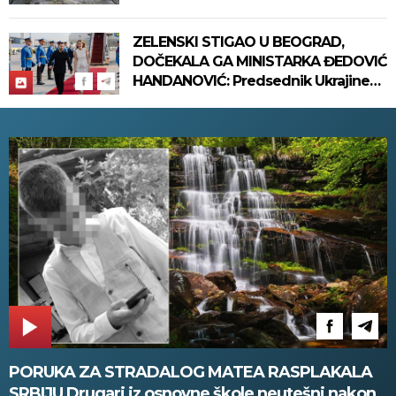
centar! (VIDEO)
ZELENSKI STIGAO U BEOGRAD,
DOČEKALA GA MINISTARKA ĐEDOVIĆ
HANDANOVIĆ: Predsednik Ukrajine
prvi put u poseti Srbiji - sutra
sastanak sa Vučićem! (FOTO/VIDEO)
PORUKA ZA STRADALOG MATEA RASPLAKALA
SRBIJU Drugari iz osnovne škole neutešni nakon