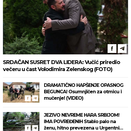
SRDAČAN SUSRET DVA LIDERA: Vučić priredio
večeru u čast Volodimira Zelenskog (FOTO)
DRAMATIČNO HAPŠENJE OPASNOG
BEGUNCA! Osumnjičen za otmicu i
mučenje! (VIDEO)
JEZIVO NEVREME HARA SRBIJOM!
IMA POVREĐENIH Stablo palo na
ženu, hitno prevezena u Urgentni