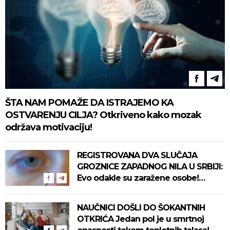
ŠTA NAM POMAŽE DA ISTRAJEMO KA
OSTVARENJU CILJA? Otkriveno kako mozak
održava motivaciju!
REGISTROVANA DVA SLUČAJA
GROZNICE ZAPADNOG NILA U SRBIJI:
Evo odakle su zaražene osobe!
Pročitajte na vreme savete "Batuta"
za zaštitu!
NAUČNICI DOŠLI DO ŠOKANTNIH
OTKRIĆA Jedan pol je u smrtnoj