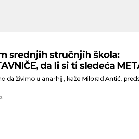
 srednjih stručnjih škola:
VNIČE, da li si ti sledeća ME
o da živimo u anarhiji, kaže Milorad Antić, pre
a
23