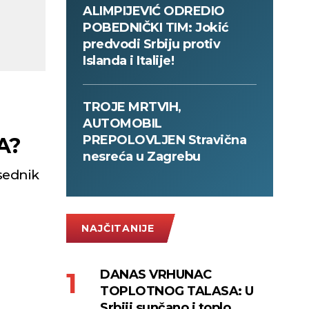
ALIMPIJEVIĆ ODREDIO
POBEDNIČKI TIM: Jokić
predvodi Srbiju protiv
Islanda i Italije!
TROJE MRTVIH,
AUTOMOBIL
PREPOLOVLJEN Stravična
TA?
nesreća u Zagrebu
dsednik
NAJČITANIJE
DANAS VRHUNAC
TOPLOTNOG TALASA: U
Srbiji sunčano i toplo,