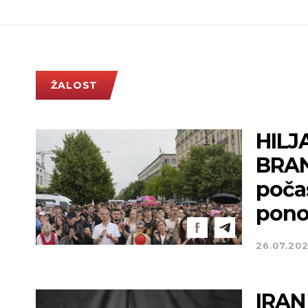
ŽALOST
HILJ
BRAN
poča
pono
26.07.20
IRAN