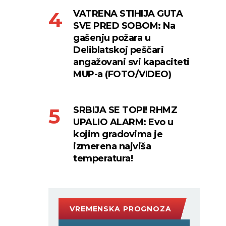
VATRENA STIHIJA GUTA
SVE PRED SOBOM: Na
gašenju požara u
Deliblatskoj peščari
angažovani svi kapaciteti
MUP-a (FOTO/VIDEO)
SRBIJA SE TOPI! RHMZ
UPALIO ALARM: Evo u
kojim gradovima je
izmerena najviša
temperatura!
VREMENSKA PROGNOZA