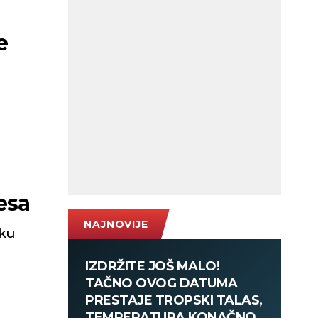
e
esa
NAJNOVIJE
oku
IZDRŽITE JOŠ MALO!
TAČNO OVOG DATUMA
PRESTAJE TROPSKI TALAS,
TEMPERATURA KONAČNO