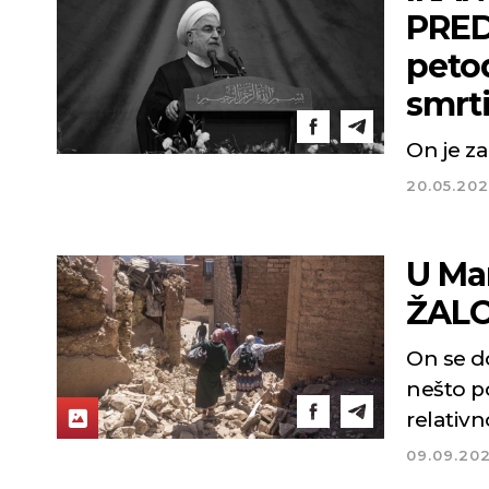
PRED
peto
smrt
On je z
20.05.20
U Ma
ŽALO
On se d
nešto p
relativn
09.09.20