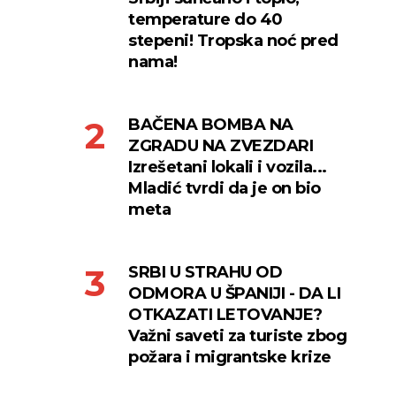
temperature do 40
stepeni! Tropska noć pred
nama!
BAČENA BOMBA NA
ZGRADU NA ZVEZDARI
Izrešetani lokali i vozila...
Mladić tvrdi da je on bio
meta
SRBI U STRAHU OD
ODMORA U ŠPANIJI - DA LI
OTKAZATI LETOVANJE?
Važni saveti za turiste zbog
požara i migrantske krize