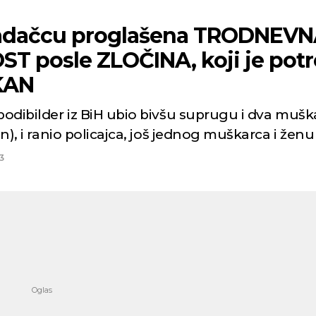
adačcu proglašena TRODNEV
ST posle ZLOČINA, koji je pot
KAN
 bodibilder iz BiH ubio bivšu suprugu i dva mušk
sin), i ranio policajca, još jednog muškarca i ženu
3