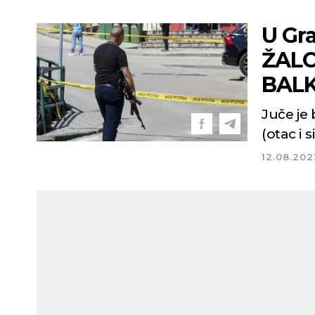
U Gr
ŽALO
BAL
Juče je
(otac i 
12.08.202