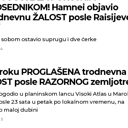
SEDNIKOM! Hamnei objavio
dnevnu ŽALOST posle Raisijev
i
a sobom ostavio suprugu i dve ćerke
24
roku PROGLAŠENA trodnevna
ST posle RAZORNOG zemljotr
ogodio u planinskom lancu Visoki Atlas u Mar
osle 23 sata u petak po lokalnom vremenu, na
o maloj dubini
23