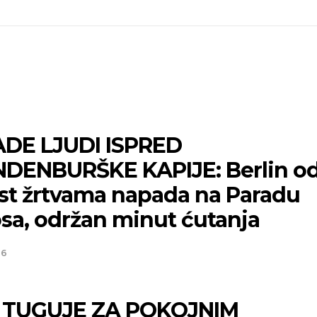
ADE LJUDI ISPRED
DENBURŠKE KAPIJE: Berlin od
st žrtvama napada na Paradu
sa, održan minut ćutanja
26
 TUGUJE ZA POKOJNIM