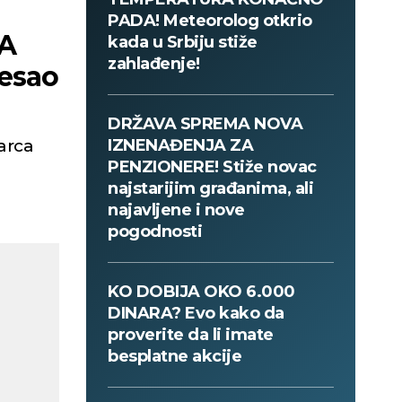
PADA! Meteorolog otkrio
NA
kada u Srbiju stiže
zahlađenje!
resao
DRŽAVA SPREMA NOVA
arca
IZNENAĐENJA ZA
PENZIONERE! Stiže novac
najstarijim građanima, ali
najavljene i nove
pogodnosti
KO DOBIJA OKO 6.000
DINARA? Evo kako da
proverite da li imate
besplatne akcije