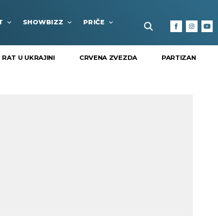
T
SHOWBIZZ
PRIČE
FUN BOX
KULTURA I
RAT U UKRAJINI
CRVENA ZVEZDA
PARTIZAN