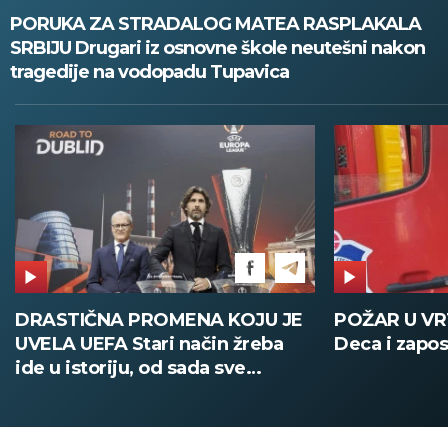
PORUKA ZA STRADALOG MATEA RASPLAKALA
SRBIJU Drugari iz osnovne škole neutešni nakon
tragedije na vodopadu Tupavica
DRASTIČNA PROMENA KOJU JE
POŽAR U V
UVELA UEFA Stari način žreba
Deca i zapos
ide u istoriju, od sada sve
digitalno