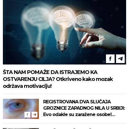
ŠTA NAM POMAŽE DA ISTRAJEMO KA
OSTVARENJU CILJA? Otkriveno kako mozak
održava motivaciju!
REGISTROVANA DVA SLUČAJA
GROZNICE ZAPADNOG NILA U SRBIJI:
Evo odakle su zaražene osobe!
Pročitajte na vreme savete "Batuta"
za zaštitu!