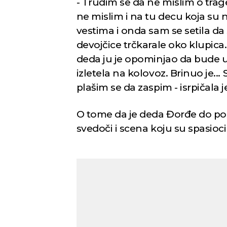
- Trudim se da ne mislim o trage
ne mislim i na tu decu koja su 
vestima i onda sam se setila da 
devojčice trčkarale oko klupica.
deda ju je opominjao da bude u n
izletela na kolovoz. Brinuo je...
plašim se da zaspim - isrpičala 
O tome da je deda Đorđe do po
Novi Sad
svedoči i scena koju su spasioci
Mestimično oblačno
Vedr
Min temp:
23
°C
24
°C
Max temp:
38
°C
Vetar:
2
m/s
Vlažnost:
51
%