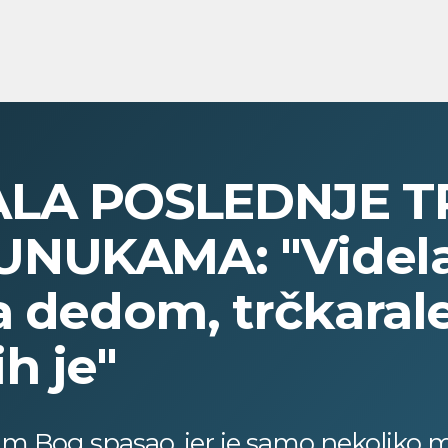
ALA POSLEDNJE 
UNUKAMA: "Videl
a dedom, trčkarale
h je"
 sam Bog spasao, jer je samo nekoliko