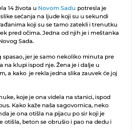
la 14 života u
Novom Sadu
potresla je
 slike sećanja na ljude koji su u sekundi
rađanima koji su se tamo zatekli i trenutku
ek pred očima. Jedna od njih je i meštanka
 Novog Sada.
og spasao, jer je samo nekoliko minuta pre
 na klupi ispod nje. Žena je i dalje u
 a kako je rekla jedna slika zauvek će joj
nuke, koje je ona videla na stanici, ispod
bus. Kako kaže naša sagovornica, neko
da je ona otišla na pijacu po sir koji je
e otišla, beton se obrušio i pao na dedu i