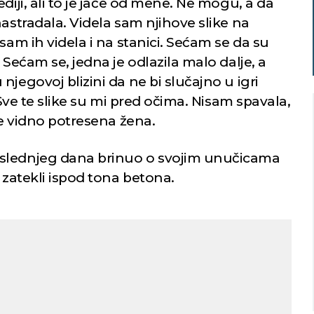
diji, ali to je jače od mene. Ne mogu, a da
nastradala. Videla sam njihove slike na
sam ih videla i na stanici. Sećam se da su
 Sećam se, jedna je odlazila malo dalje, a
jegovoj blizini da ne bi slučajno u igri
 Sve te slike su mi pred očima. Nisam spavala,
je vidno potresena žena.
slednjeg dana brinuo o svojim unučicama
Niš
Beograd
 zatekli ispod tona betona.
o nebo
Slaba kiša
22
Min temp:
20
Min temp:
24
°C
°C
°C
23
°C
Max temp:
37
Max temp:
37
°C
°C
Vetar:
0
m/s
Vetar:
3
m/s
Vlažnost:
55
%
Vlažnost:
73