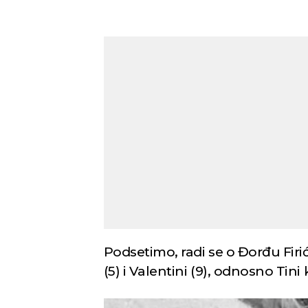
Podsetimo, radi se o Đorđu Firić
(5) i Valentini (9), odnosno Tini k