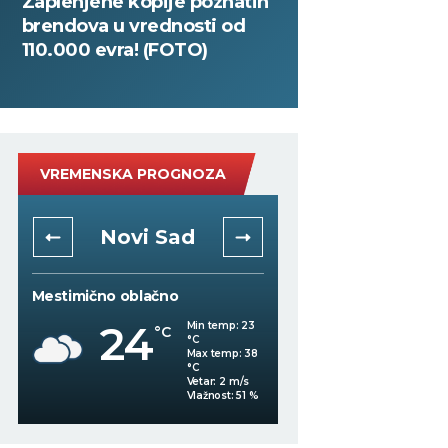
Zaplenjene kopije poznatih
brendova u vrednosti od
110.000 evra! (FOTO)
VREMENSKA PROGNOZA
Novi Sad
Niš
Mestimično oblačno
Vedro nebo
24
Min temp:
23
°C
°C
23
°C
Max temp:
38
°C
Vetar:
2
m/s
%
Vlažnost:
51
%