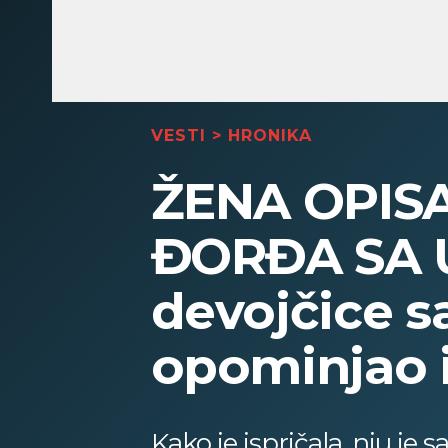
VESTI
>
HRONIKA
ŽENA OPIS
ĐORĐA SA 
devojčice s
opominjao i
Kako je ispričala, nju je