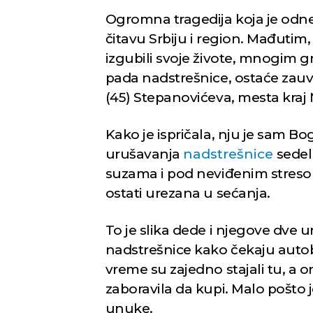
Ogromna tragedija koja je odne
čitavu Srbiju i region. Mađutim,
izgubili svoje živote, mnogim g
pada nadstrešnice, ostaće zauv
(45) Stepanovićeva, mesta kraj
Kako je ispričala, nju je sam B
urušavanja
nadstrešnice
sedela
suzama i pod neviđenim stresom,
ostati urezana u sećanja.
To je slika dede i njegove dve u
nadstrešnice kako čekaju auto
vreme su zajedno stajali tu, a on
zaboravila da kupi. Malo pošto j
unuke.