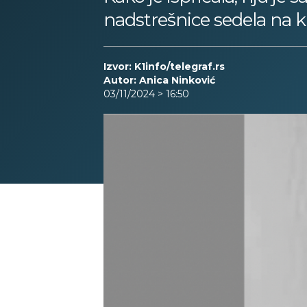
nadstrešnice sedela na k
Izvor: K1info/telegraf.rs
Autor: Anica Ninković
03/11/2024 > 16:50