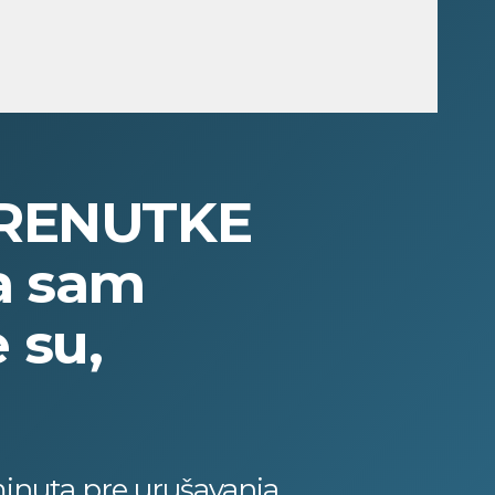
TRENUTKE
a sam
 su,
 minuta pre urušavanja