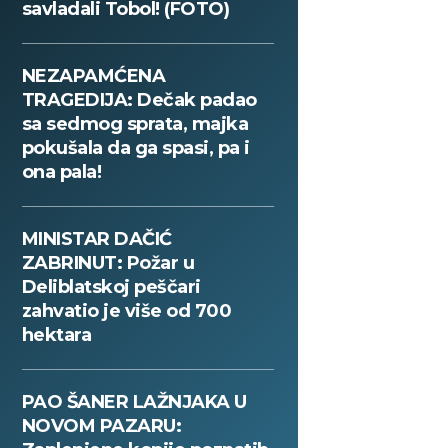
savladali Tobol! (FOTO)
NEZAPAMĆENA
TRAGEDIJA: Dečak padao
sa sedmog sprata, majka
pokušala da ga spasi, pa i
ona pala!
MINISTAR DAČIĆ
ZABRINUT: Požar u
Deliblatskoj peščari
zahvatio je više od 700
hektara
PAO ŠANER LAŽNJAKA U
NOVOM PAZARU: