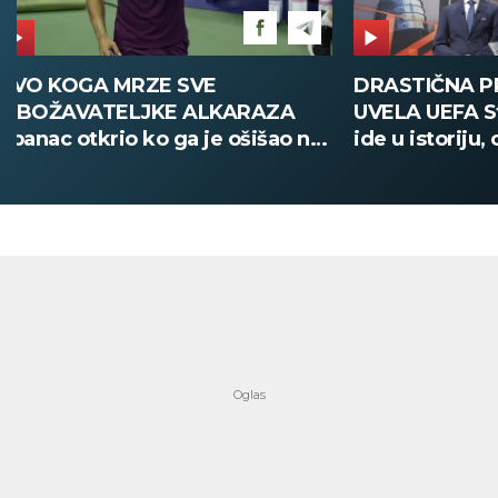
DRASTIČNA PROMENA KOJU JE
POŽAR U V
UVELA UEFA Stari način žreba
Deca i zapos
ide u istoriju, od sada sve
digitalno