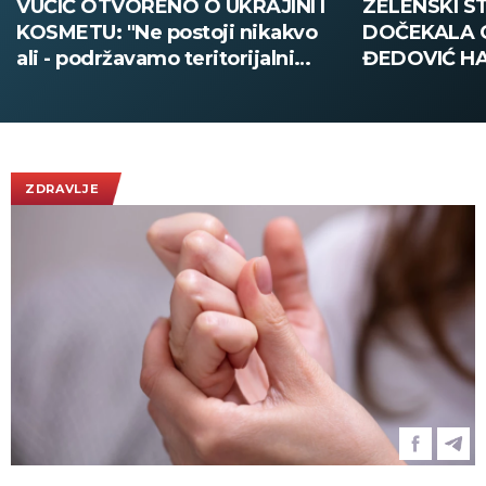
ZELENSKI STIGAO U BEOGRAD,
VELIKA POLI
DOČEKALA GA MINISTARKA
SMEDEREVU:
ĐEDOVIĆ HANDANOVIĆ:
pola tone dr
Predsednik Ukrajine prvi put u
poseti Srbiji - sutra sastanak sa
Vučićem! (FOTO/VIDEO)
ZDRAVLJE