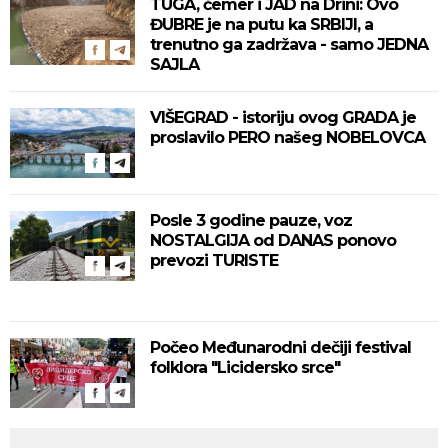
TUGA, čemer i JAD na Drini: Ovo
ĐUBRE je na putu ka SRBIJI, a
trenutno ga zadržava - samo JEDNA
SAJLA
VIŠEGRAD - istoriju ovog GRADA je
proslavilo PERO našeg NOBELOVCA
Posle 3 godine pauze, voz
NOSTALGIJA od DANAS ponovo
prevozi TURISTE
Počeo Međunarodni dečiji festival
folklora "Licidersko srce"