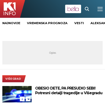
NAJNOVIJE
VREMENSKA PROGNOZA
VESTI
ALEKSAN
VIŠEGRAD
OBESIO DETE, PA PRESUDIO SEBI!
Potresni detalji tragedije u Višegradu