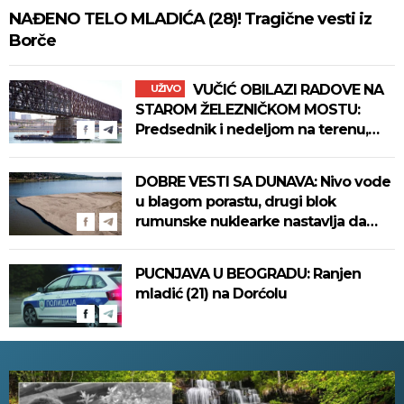
NAĐENO TELO MLADIĆA (28)! Tragične vesti iz
Borče
VUČIĆ OBILAZI RADOVE NA
UŽIVO
STAROM ŽELEZNIČKOM MOSTU:
Predsednik i nedeljom na terenu,
radnike oduševio jednim gestom
(VIDEO)
DOBRE VESTI SA DUNAVA: Nivo vode
u blagom porastu, drugi blok
rumunske nuklearke nastavlja da
radi
PUCNJAVA U BEOGRADU: Ranjen
mladić (21) na Dorćolu