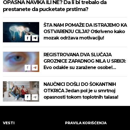
OPASNA NAVIKA ILI NE? Da li bi trebalo da
prestanete da pucketate prstima?
ŠTA NAM POMAŽE DA ISTRAJEMO KA
OSTVARENJU CILJA? Otkriveno kako
mozak održava motivaciju!
REGISTROVANA DVA SLUČAJA
GROZNICE ZAPADNOG NILA U SRBIJI:
Evo odakle su zaražene osobe!
Pročitajte na vreme savete "Batuta"
za zaštitu!
NAUČNICI DOŠLI DO ŠOKANTNIH
OTKRIĆA Jedan pol je u smrtnoj
opasnosti tokom toplotnih talasa!
VESTI
PRAVILA KORIŠĆENJA