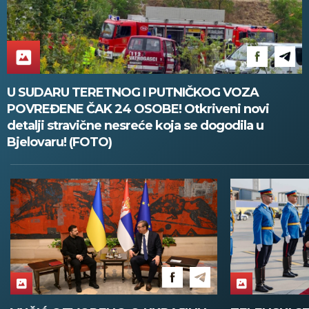
U SUDARU TERETNOG I PUTNIČKOG VOZA
POVREĐENE ČAK 24 OSOBE! Otkriveni novi
detalji stravične nesreće koja se dogodila u
Bjelovaru! (FOTO)