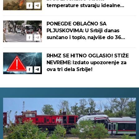
temperature stvaraju idealne
uslove za izbijanje i širenje požara!
PONEGDE OBLAČNO SA
PLJUSKOVIMA: U Srbiji danas
sunčano i toplo, najviše do 36
stepeni!
RHMZ SE HITNO OGLASIO! STIŽE
NEVREME: Izdato upozorenje za
ova tri dela Srbije!