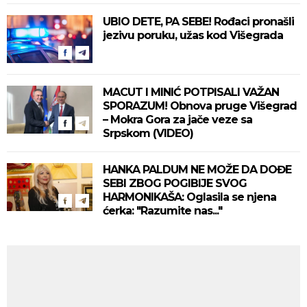
UBIO DETE, PA SEBE! Rođaci pronašli
jezivu poruku, užas kod Višegrada
MACUT I MINIĆ POTPISALI VAŽAN
SPORAZUM! Obnova pruge Višegrad
– Mokra Gora za jače veze sa
Srpskom (VIDEO)
HANKA PALDUM NE MOŽE DA DOĐE
SEBI ZBOG POGIBIJE SVOG
HARMONIKAŠA: Oglasila se njena
ćerka: "Razumite nas..."