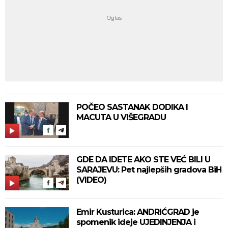
POČEO SASTANAK DODIKA I
MACUTA U VIŠEGRADU
GDE DA IDETE AKO STE VEĆ BILI U
SARAJEVU: Pet najlepših gradova BiH
(VIDEO)
Emir Kusturica: ANDRIĆGRAD je
spomenik ideje UJEDINJENJA i