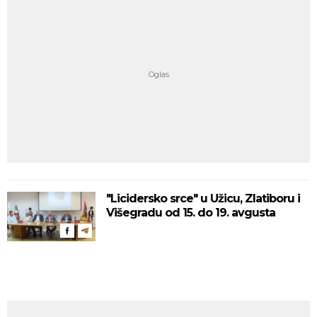
"Licidersko srce" u Užicu, Zlatiboru i
Višegradu od 15. do 19. avgusta