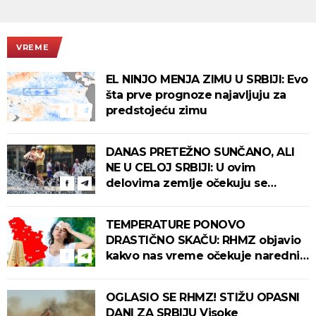
VREME
EL NINJO MENJA ZIMU U SRBIJI: Evo
šta prve prognoze najavljuju za
predstojeću zimu
DANAS PRETEŽNO SUNČANO, ALI
NE U CELOJ SRBIJI: U ovim
delovima zemlje očekuju se
intenzivni pljuskovi s grmljavinom!
TEMPERATURE PONOVO
DRASTIČNO SKAČU: RHMZ objavio
kakvo nas vreme očekuje narednih
dana!
OGLASIO SE RHMZ! STIŽU OPASNI
DANI ZA SRBIJU Visoke