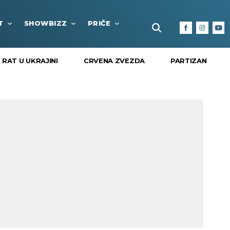
T
SHOWBIZZ
PRIČE
FUN BOX
KULTURA I
RAT U UKRAJINI
CRVENA ZVEZDA
PARTIZAN