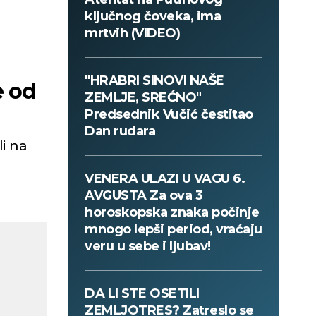
ključnog čoveka, ima
mrtvih (VIDEO)
"HRABRI SINOVI NAŠE
e od
ZEMLJE, SREĆNO"
Predsednik Vučić čestitao
Dan rudara
li na
VENERA ULAZI U VAGU 6.
AVGUSTA Za ova 3
horoskopska znaka počinje
mnogo lepši period, vraćaju
veru u sebe i ljubav!
DA LI STE OSETILI
ZEMLJOTRES? Zatreslo se