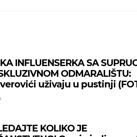
KA INFLUENSERKA SA SUPR
SKLUZIVNOM ODMARALIŠTU:
erovići uživaju u pustinji (FO
5
EDAJTE KOLIKO JE