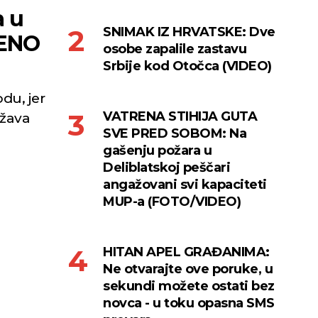
a u
SNIMAK IZ HRVATSKE: Dve
JENO
osobe zapalile zastavu
Srbije kod Otočca (VIDEO)
du, jer
VATRENA STIHIJA GUTA
ržava
SVE PRED SOBOM: Na
gašenju požara u
Deliblatskoj peščari
angažovani svi kapaciteti
MUP-a (FOTO/VIDEO)
HITAN APEL GRAĐANIMA:
Ne otvarajte ove poruke, u
sekundi možete ostati bez
novca - u toku opasna SMS