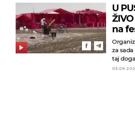
U PUS
ŽIVO
na fe
Organiza
za sada
taj dog
03.09.20