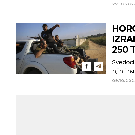
27.10.202
HORO
IZRA
250 
Svedoci
njih i n
09.10.202