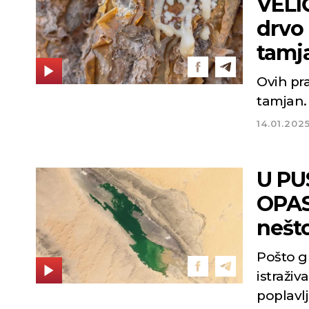
VELI
drvo 
tamj
Ovih pr
tamjan.
14.01.202
U PU
OPAS
nešt
Pošto g
istraživ
poplavl