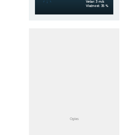
Vetar:
3
m/s
Vetar:
3
m/s
Vlažnost:
54
%
Vlažnost:
35
%