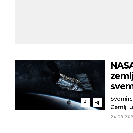
NASA
zeml
svem
Svemirs
Zemlji 
24.09.20