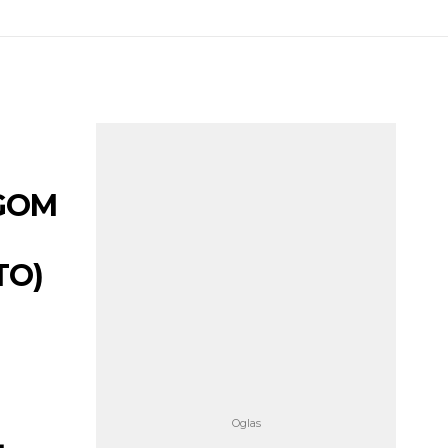
UGOM
TO)