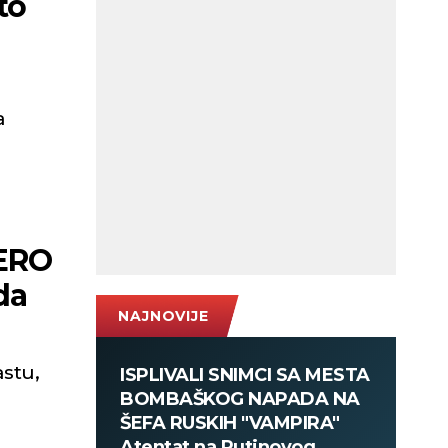
to
a
ZERO
da
NAJNOVIJE
astu,
ISPLIVALI SNIMCI SA MESTA
BOMBAŠKOG NAPADA NA
ŠEFA RUSKIH "VAMPIRA"
Atentat na Putinovog