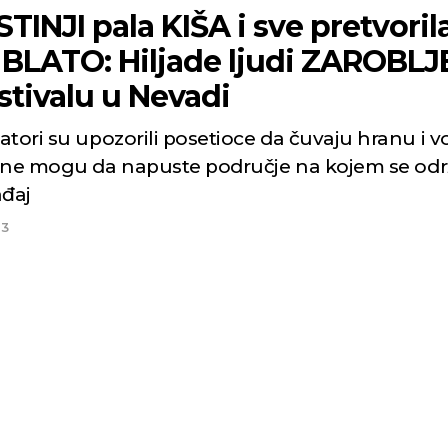
TINJI pala KIŠA i sve pretvoril
 BLATO: Hiljade ljudi ZAROBL
stivalu u Nevadi
tori su upozorili posetioce da čuvaju hranu i vo
 ne mogu da napuste područje na kojem se od
ađaj
23