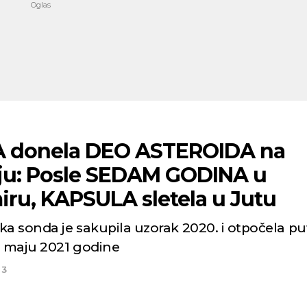
 donela DEO ASTEROIDA na
ju: Posle SEDAM GODINA u
iru, KAPSULA sletela u Jutu
ka sonda je sakupila uzorak 2020. i otpočela pu
u maju 2021 godine
23