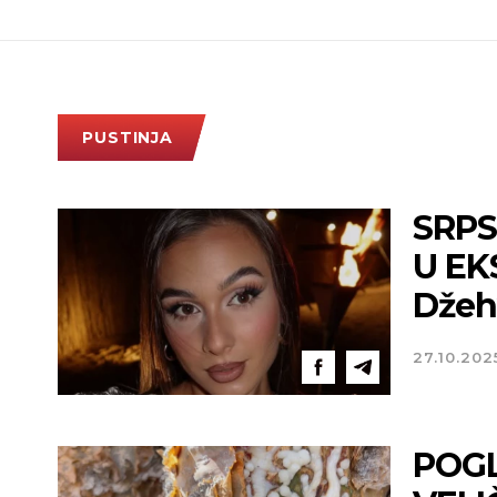
PUSTINJA
SRPS
U EK
Džehv
27.10.202
POGL