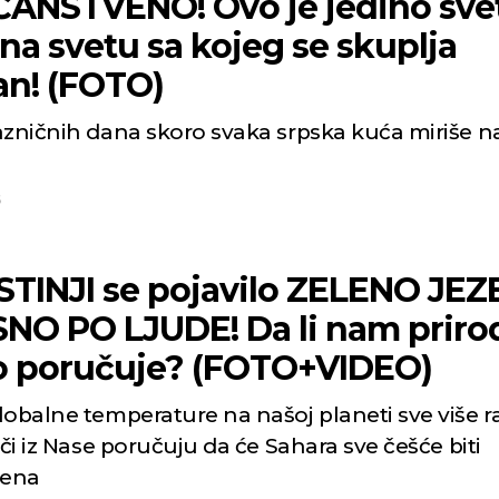
ČANSTVENO! Ovo je jedino sve
na svetu sa kojeg se skuplja
an! (FOTO)
azničnih dana skoro svaka srpska kuća miriše n
5
STINJI se pojavilo ZELENO JE
NO PO LJUDE! Da li nam priro
o poručuje? (FOTO+VIDEO)
lobalne temperature na našoj planeti sve više r
ači iz Nase poručuju da će Sahara sve češće biti
jena