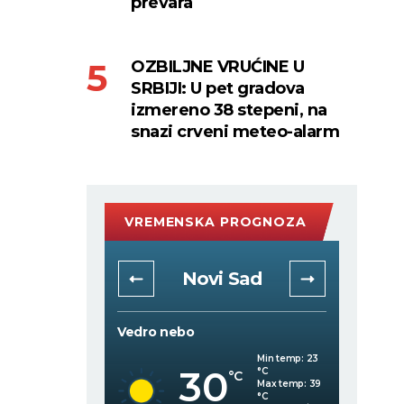
prevara
OZBILJNE VRUĆINE U
SRBIJI: U pet gradova
izmereno 38 stepeni, na
snazi crveni meteo-alarm
VREMENSKA PROGNOZA
rad
Novi Sad
Vedro nebo
Vedro 
Min temp:
23
Min temp:
23
30
°C
°C
C
°C
Max temp:
39
Max temp:
39
°C
°C