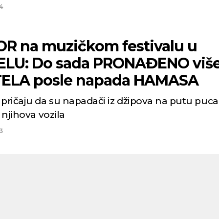
4
R na muzičkom festivalu u
ELU: Do sada PRONAĐENO viš
TELA posle napada HAMASA
 pričaju da su napadači iz džipova na putu puca
a njihova vozila
3