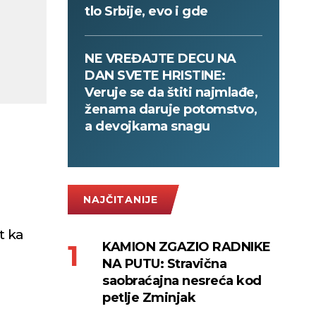
tlo Srbije, evo i gde
NE VREĐAJTE DECU NA
DAN SVETE HRISTINE:
Veruje se da štiti najmlađe,
ženama daruje potomstvo,
a devojkama snagu
NAJČITANIJE
t ka
KAMION ZGAZIO RADNIKE
NA PUTU: Stravična
saobraćajna nesreća kod
petlje Zminjak