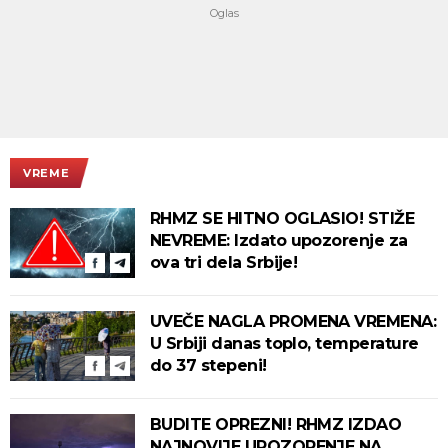
VREME
RHMZ SE HITNO OGLASIO! STIŽE
NEVREME: Izdato upozorenje za
ova tri dela Srbije!
UVEČE NAGLA PROMENA VREMENA:
U Srbiji danas toplo, temperature
do 37 stepeni!
BUDITE OPREZNI! RHMZ IZDAO
NAJNOVIJE UPOZORENJE NA