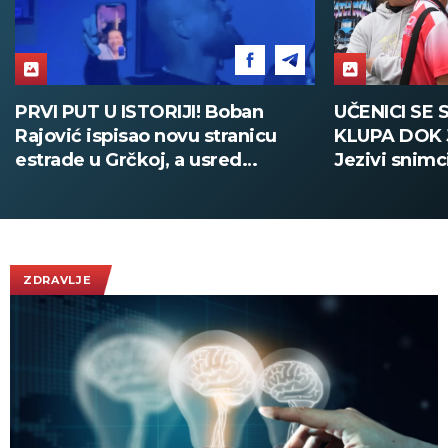
PRVI PUT U ISTORIJI! Boban
UČENICI SE 
Rajović ispisao novu stranicu
KLUPA DOK 
estrade u Grčkoj, a usred
Jezivi snimc
nastupa pozvao Acu Pejovića!
(UZNEMIRUJ
(VIDEO)
ZDRAVLJE