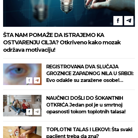
ŠTA NAM POMAŽE DA ISTRAJEMO KA
OSTVARENJU CILJA? Otkriveno kako mozak
održava motivaciju!
REGISTROVANA DVA SLUČAJA
GROZNICE ZAPADNOG NILA U SRBIJI:
Evo odakle su zaražene osobe!
Pročitajte na vreme savete "Batuta"
za zaštitu!
NAUČNICI DOŠLI DO ŠOKANTNIH
OTKRIĆA Jedan pol je u smrtnoj
opasnosti tokom toplotnih talasa!
TOPLOTNI TALAS I LEKOVI: Šta svaki
pacijent treba da zna?