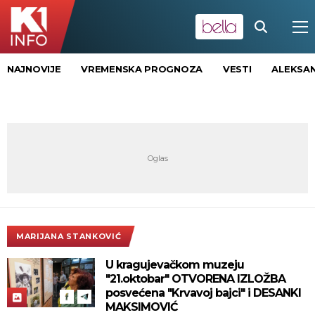
NAJNOVIJE
VREMENSKA PROGNOZA
VESTI
ALEKSAN
MARIJANA STANKOVIĆ
U kragujevačkom muzeju
"21.oktobar" OTVORENA IZLOŽBA
posvećena "Krvavoj bajci" i DESANKI
MAKSIMOVIĆ