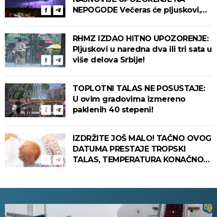
NEPOGODE Večeras će pljuskovi,
grmljavina i olujni vetar pogoditi
ove delove zemlje!
RHMZ IZDAO HITNO UPOZORENJE:
Pljuskovi u naredna dva ili tri sata u
više delova Srbije!
TOPLOTNI TALAS NE POSUSTAJE:
U ovim gradovima izmereno
paklenih 40 stepeni!
IZDRŽITE JOŠ MALO! TAČNO OVOG
DATUMA PRESTAJE TROPSKI
TALAS, TEMPERATURA KONAČNO
PADA! Meteorolog otkrio kada u
Srbiju stiže zahlađenje!