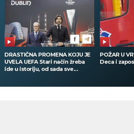
DRASTIČNA PROMENA KOJU JE
POŽAR U V
UVELA UEFA Stari način žreba
Deca i zapos
ide u istoriju, od sada sve
digitalno