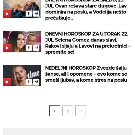
JUL Ovan rešava stare dugove, Lav
dominira na poslu, a Vodolija nešto
prećutkuje...
DNEVNI HOROSKOP ZA UTORAK 22.
JUL Selena Gomez danas slavi,
Rakovi sijaju a Lavovi na prekretnici –
spremite se!
NEDELJNI HOROSKOP Zvezde šalju
šanse, ali i opomene – evo kome se
smeši ljubav, a kome stres na poslu
1
2