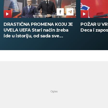
POŽAR U VRTIĆU NA VOŽDOVCU
SINIŠA MAL
Deca i zaposleni evakuisani
DOBIO NAJN
PATIKA Evo k
su posebne 