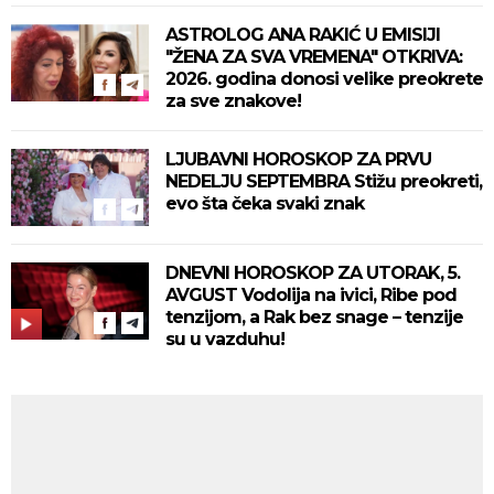
ASTROLOG ANA RAKIĆ U EMISIJI
"ŽENA ZA SVA VREMENA" OTKRIVA:
2026. godina donosi velike preokrete
za sve znakove!
LJUBAVNI HOROSKOP ZA PRVU
NEDELJU SEPTEMBRA Stižu preokreti,
evo šta čeka svaki znak
DNEVNI HOROSKOP ZA UTORAK, 5.
AVGUST Vodolija na ivici, Ribe pod
tenzijom, a Rak bez snage – tenzije
su u vazduhu!