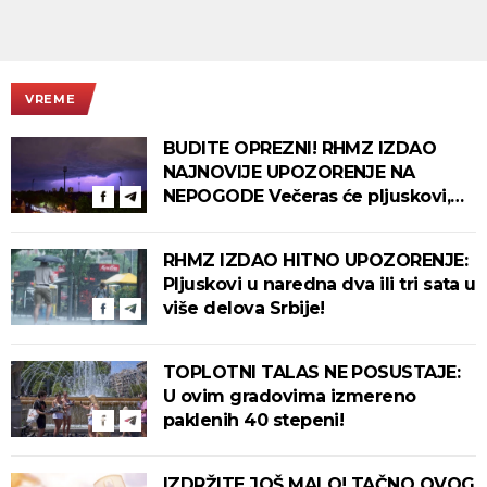
VREME
BUDITE OPREZNI! RHMZ IZDAO
NAJNOVIJE UPOZORENJE NA
NEPOGODE Večeras će pljuskovi,
grmljavina i olujni vetar pogoditi
ove delove zemlje!
RHMZ IZDAO HITNO UPOZORENJE:
Pljuskovi u naredna dva ili tri sata u
više delova Srbije!
TOPLOTNI TALAS NE POSUSTAJE:
U ovim gradovima izmereno
paklenih 40 stepeni!
IZDRŽITE JOŠ MALO! TAČNO OVOG