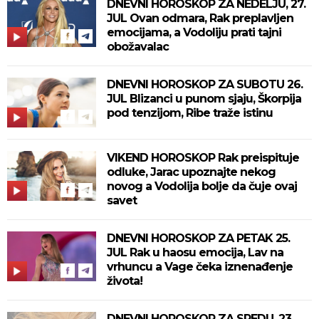
DNEVNI HOROSKOP ZA NEDELJU, 27.
JUL Ovan odmara, Rak preplavljen
emocijama, a Vodoliju prati tajni
obožavalac
DNEVNI HOROSKOP ZA SUBOTU 26.
JUL Blizanci u punom sjaju, Škorpija
pod tenzijom, Ribe traže istinu
VIKEND HOROSKOP Rak preispituje
odluke, Jarac upoznajte nekog
novog a Vodolija bolje da čuje ovaj
savet
DNEVNI HOROSKOP ZA PETAK 25.
JUL Rak u haosu emocija, Lav na
vrhuncu a Vage čeka iznenađenje
života!
DNEVNI HOROSKOP ZA SREDU, 23.