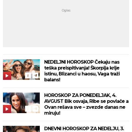
NEDELJNI HOROSKOP Čekaju nas
teška preispitivanja! Škorpija krije
istinu, Blizanci u haosu, Vaga traži
balans!
HOROSKOP ZA PONEDELJAK, 4.
AVGUST Bik osvaja, Ribe se povlače a
Ovan rešava sve – zvezde danas ne
miruju!
DNEVNI HOROSKOP ZA NEDELJU, 3.