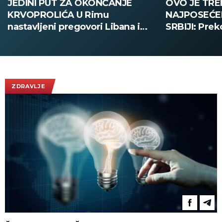
OVO JE TRENUTNO
MILANO GR
NAJPOSEĆENIJA ATRAKCIJA U
POSLEDNJE
SRBIJI: Preko 3.000 ljudi za
FRANKA BARE
vikend pohrlilo na novi
ispratilo Kaj
vidikovac, evo do kada ne
ovacije - pog
plaćate ulaz na Kablaru
obilaze plan
ZDRAVLJE