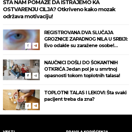
ŠTA NAM POMAŽE DA ISTRAJEMO KA
OSTVARENJU CILJA? Otkriveno kako mozak
održava motivaciju!
REGISTROVANA DVA SLUČAJA
GROZNICE ZAPADNOG NILA U SRBIJI:
Evo odakle su zaražene osobe!
Pročitajte na vreme savete "Batuta"
za zaštitu!
NAUČNICI DOŠLI DO ŠOKANTNIH
OTKRIĆA Jedan pol je u smrtnoj
opasnosti tokom toplotnih talasa!
TOPLOTNI TALAS I LEKOVI: Šta svaki
pacijent treba da zna?
VESTI
PRAVILA KORIŠĆENJA