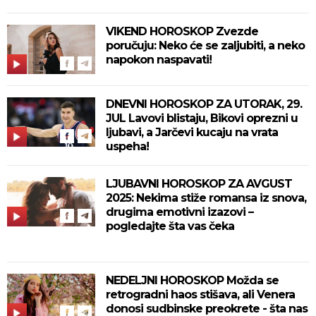
VIKEND HOROSKOP Zvezde
poručuju: Neko će se zaljubiti, a neko
napokon naspavati!
DNEVNI HOROSKOP ZA UTORAK, 29.
JUL Lavovi blistaju, Bikovi oprezni u
ljubavi, a Jarčevi kucaju na vrata
uspeha!
LJUBAVNI HOROSKOP ZA AVGUST
2025: Nekima stiže romansa iz snova,
drugima emotivni izazovi –
pogledajte šta vas čeka
NEDELJNI HOROSKOP Možda se
retrogradni haos stišava, ali Venera
donosi sudbinske preokrete - šta nas