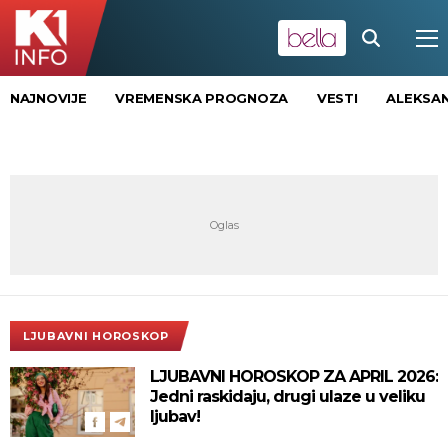
NAJNOVIJE
VREMENSKA PROGNOZA
VESTI
ALEKSAN
LJUBAVNI HOROSKOP
LJUBAVNI HOROSKOP ZA APRIL 2026:
Jedni raskidaju, drugi ulaze u veliku
ljubav!