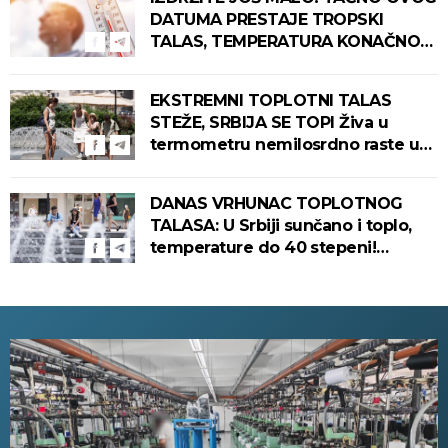
DATUMA PRESTAJE TROPSKI
TALAS, TEMPERATURA KONAČNO
PADA! Meteorolog otkrio kada u
Srbiju stiže zahlađenje!
EKSTREMNI TOPLOTNI TALAS
STEŽE, SRBIJA SE TOPI Živa u
termometru nemilosrdno raste u
ovim gradovima
DANAS VRHUNAC TOPLOTNOG
TALASA: U Srbiji sunčano i toplo,
temperature do 40 stepeni!
Tropska noć pred nama!