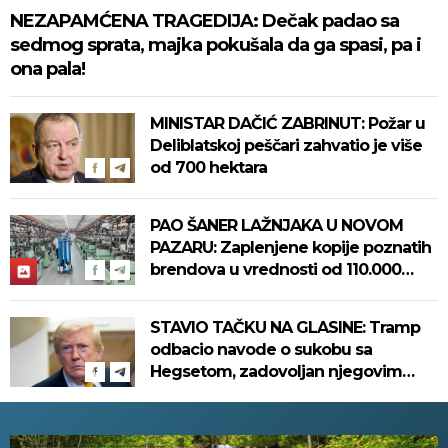
NEZAPAMĆENA TRAGEDIJA: Dečak padao sa
sedmog sprata, majka pokušala da ga spasi, pa i
ona pala!
MINISTAR DAČIĆ ZABRINUT: Požar u
Deliblatskoj peščari zahvatio je više
od 700 hektara
PAO ŠANER LAŽNJAKA U NOVOM
PAZARU: Zaplenjene kopije poznatih
brendova u vrednosti od 110.000
evra! (FOTO)
STAVIO TAČKU NA GLASINE: Tramp
odbacio navode o sukobu sa
Hegsetom, zadovoljan njegovim
radom u Pentagonu