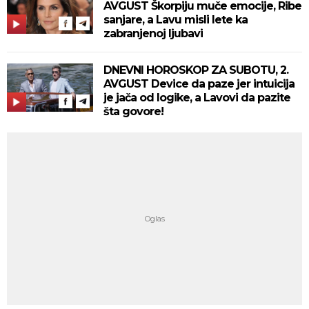
AVGUST Škorpiju muče emocije, Ribe
sanjare, a Lavu misli lete ka
zabranjenoj ljubavi
DNEVNI HOROSKOP ZA SUBOTU, 2.
AVGUST Device da paze jer intuicija
je jača od logike, a Lavovi da pazite
šta govore!