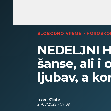
SLOBODNO VREME
>
HOROSKO
NEDELJNI H
šanse, ali 
ljubav, a k
Izvor: K1info
21/07/2025 > 07:09