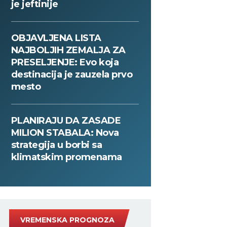
je jeftinije
OBJAVLJENA LISTA
NAJBOLJIH ZEMALJA ZA
PRESELJENJE: Evo koja
destinacija je zauzela prvo
mesto
PLANIRAJU DA ZASADE
MILION STABALA: Nova
strategija u borbi sa
klimatskim promenama
VREMENSKA PROGNOZA