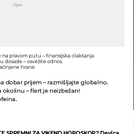
 na pravom putu – finansijska olakšanja.
zu dosade – osvežite odnos.
začinjene hrane.
a dobar prijem – razmišljajte globalno.
okolinu – flert je neizbežan!
feina.
STE SPREMNI ZA VIKEND HOROSKOP? Devica