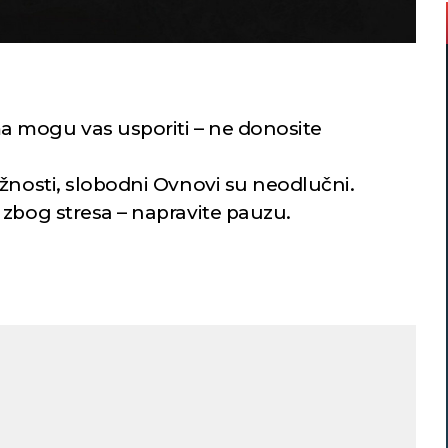
 mogu vas usporiti – ne donosite
žnosti, slobodni Ovnovi su neodlučni.
 zbog stresa – napravite pauzu.