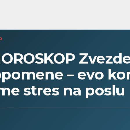
P
OROSKOP Zvezde 
i opomene – evo k
ome stres na poslu