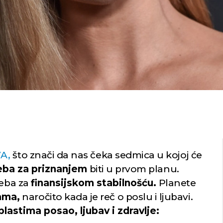
VA,
što znači da nas čeka sedmica u kojoj će
eba za priznanjem
biti u prvom planu.
reba za
finansijskom stabilnošću.
Planete
ama,
naročito kada je reč o poslu i ljubavi.
lastima posao, ljubav i zdravlje: