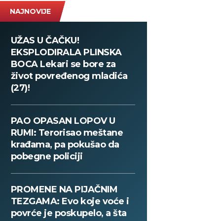
NAJNOVIJE
UŽAS U ČAČKU!
EKSPLODIRALA PLINSKA
BOCA Lekari se bore za
život povređenog mladića
(27)!
PAO OPASAN LOPOV U
RUMI: Terorisao meštane
krađama, pa pokušao da
pobegne policiji
PROMENE NA PIJAČNIM
TEZGAMA: Evo koje voće i
povrće je poskupelo, a šta