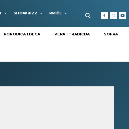
T
SHOWBIZZ
PRIČE
FUN BOX
KULTURA I
PORODICA I DECA
VERA I TRADICIJA
SOFRA