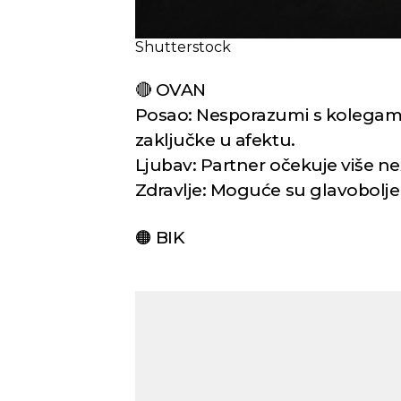
Shutterstock
🔴 OVAN
Posao: Nesporazumi s kolegama
zaključke u afektu.
Ljubav: Partner očekuje više ne
Zdravlje: Moguće su glavobolje
🟠 BIK