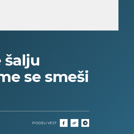
šalju
ome se smeši
PODELI VEST: