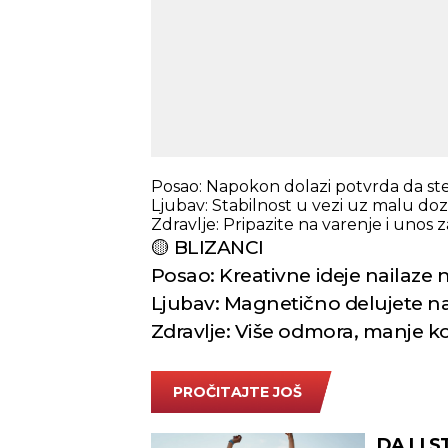
Posao: Napokon dolazi potvrda da ste
Ljubav: Stabilnost u vezi uz malu do
Zdravlje: Pripazite na varenje i unos 
🟡 BLIZANCI
Posao: Kreativne ideje nailaze n
Ljubav: Magnetično delujete na 
Zdravlje: Više odmora, manje ko
PROČITAJTE JOŠ
DA LI 