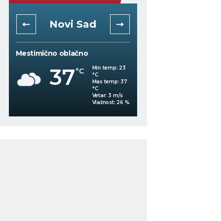
Niš
Beogra
Mestimično oblačno
Mestimično oblačno
36
Min temp:
22
°C
°C
34
°C
Max temp:
36
°C
Vetar:
7
m/s
%
Vlažnost:
32
%