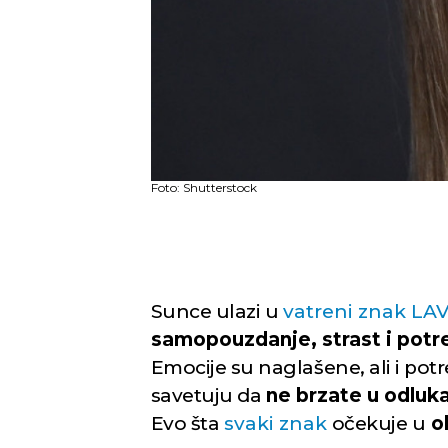
Foto: Shutterstock
Sunce ulazi u
vatreni znak LA
samopouzdanje, strast i potr
Emocije su naglašene, ali i pot
savetuju da
ne brzate u odluk
Evo šta
svaki znak
očekuje u
ob