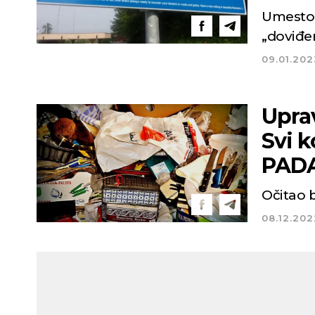
Umesto 
„doviđen
09.01.202
Upra
Svi k
PAD
Očitao b
08.12.202