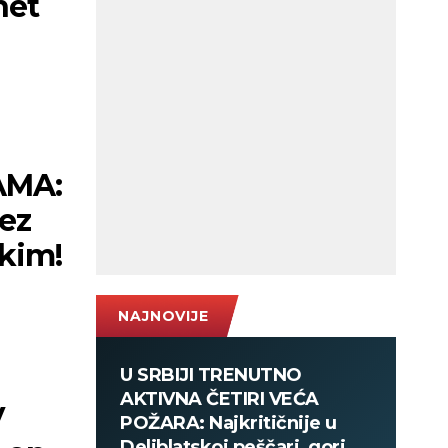
net
AMA:
bez
skim!
NAJNOVIJE
U SRBIJI TRENUTNO
AKTIVNA ČETIRI VEĆA
V
POŽARA: Najkritičnije u
Deliblatskoj peščari, gori