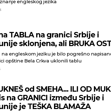
 znanje engleskog jezika
3
a TABLA na granici Srbije i
nije sklonjena, ali BRUKA OS
i na engleskom jeziku je bilo pogrešno napisano
ci opštine Bela Crkva uklonili tablu
Niš
Beog
3
Mestimično oblačno
Vedro nebo
UKNEŠ od SMEHA... ILI OD MUK
p:
18
Min temp:
21
24
°C
24
°C
p:
35
Max temp:
36
s na GRANICI između Srbije i
°C
m/s
Vetar:
1
m/s
nije je TEŠKA BLAMAŽA
:
60
%
Vlažnost:
80
%