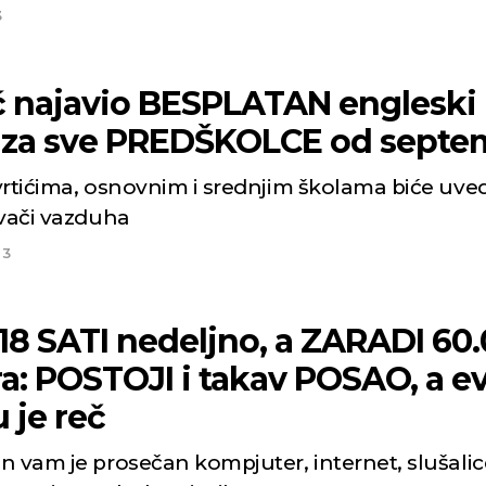
3
ć najavio BESPLATAN engleski
k za sve PREDŠKOLCE od septe
vrtićima, osnovnim i srednjim školama biće uve
ivači vazduha
23
18 SATI nedeljno, a ZARADI 60
a: POSTOJI i takav POSAO, a e
 je reč
n vam je prosečan kompjuter, internet, slušalice