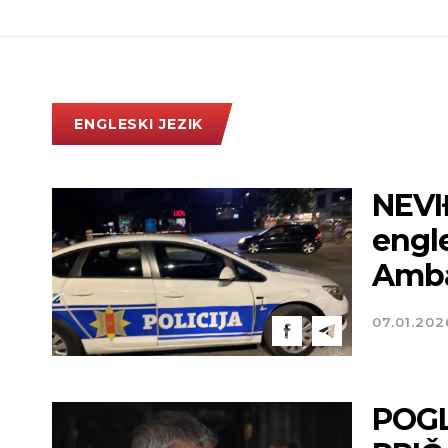
ENGLESKI JEZIK
NEVI
engl
Amba
07.01.202
POGL