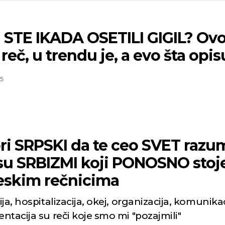
STE IKADA OSETILI GIGIL? Ovo je
reč, u trendu je, a evo šta opis
5
ri SRPSKI da te ceo SVET razu
su SRBIZMI koji PONOSNO stoj
eskim rečnicima
ja, hospitalizacija, okej, organizacija, komunikac
tacija su reči koje smo mi "pozajmili"