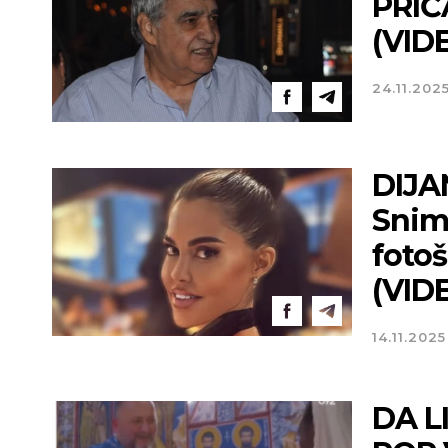
PRIČ
(VID
24.11.202
DIJA
Snima
fotoš
(VID
14.11.2025
DA L