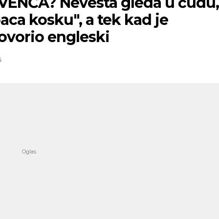
VENČA? Nevesta gleda u čudu,
baca kosku", a tek kad je
ovorio engleski
5