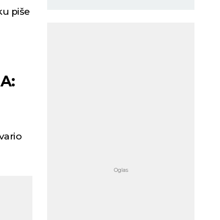
ku piše
A:
vario