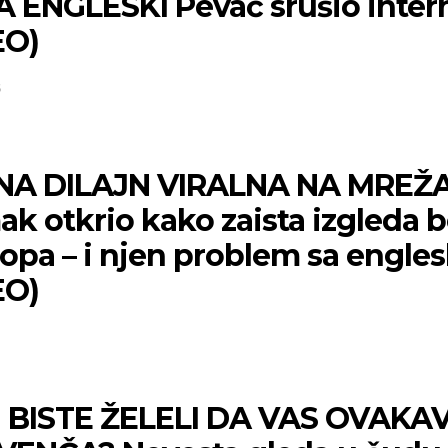
A ENGLESKI Pevač srušio inter
EO)
5
NA DILAJN VIRALNA NA MREŽ
k otkrio kako zaista izgleda 
opa – i njen problem sa engle
EO)
I BISTE ŽELELI DA VAS OVAKA