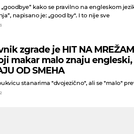
„goodbye“ kako se pravilno na engleskom jezi
ja“, napisano je: „good by". I to nije sve
3
vnik zgrade je HIT NA MREŽAM
oji makar malo znaju engleski,
AJU OD SMEHA
ukvicu stanarima "dvojezično", ali se "malo" pre
2