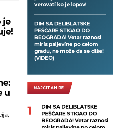
verovati ko je lopov!
DIM SA DELIBLATSKE
uje!
PEŠČARE STIGAO DO
BEOGRADA! Vetar raznosi
miris paljevine po celom
gradu, ne može da se diše!
(VIDEO)
me:
NAJČITANIJE
e u
DIM SA DELIBLATSKE
PEŠČARE STIGAO DO
ija,
BEOGRADA! Vetar raznosi
miris paljevine po celom