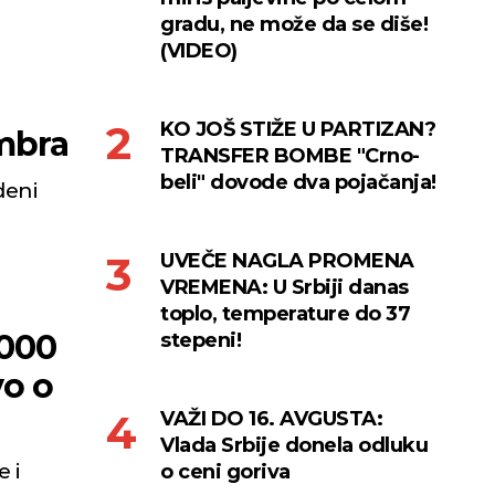
gradu, ne može da se diše!
(VIDEO)
KO JOŠ STIŽE U PARTIZAN?
mbra
TRANSFER BOMBE "Crno-
beli" dovode dva pojačanja!
deni
UVEČE NAGLA PROMENA
VREMENA: U Srbiji danas
toplo, temperature do 37
.000
stepeni!
vo o
VAŽI DO 16. AVGUSTA:
Vlada Srbije donela odluku
 i
o ceni goriva