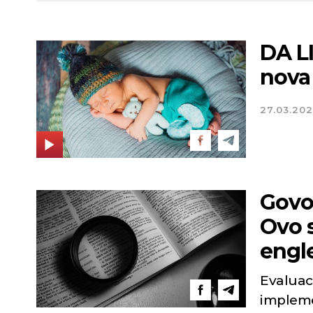
DA LI 
nova 
27.03.202
Govo
Ovo 
engl
Evaluaci
implemen