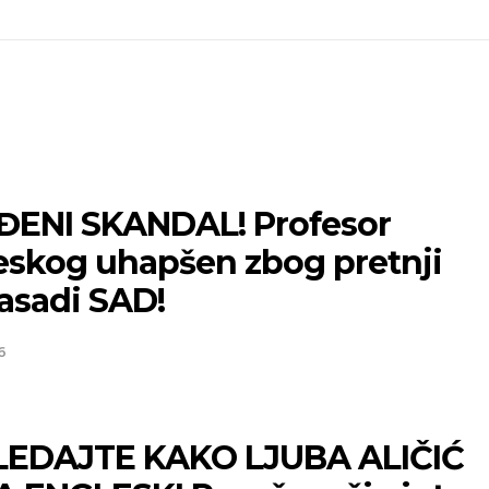
ĐENI SKANDAL! Profesor
eskog uhapšen zbog pretnji
sadi SAD!
6
EDAJTE KAKO LJUBA ALIČIĆ