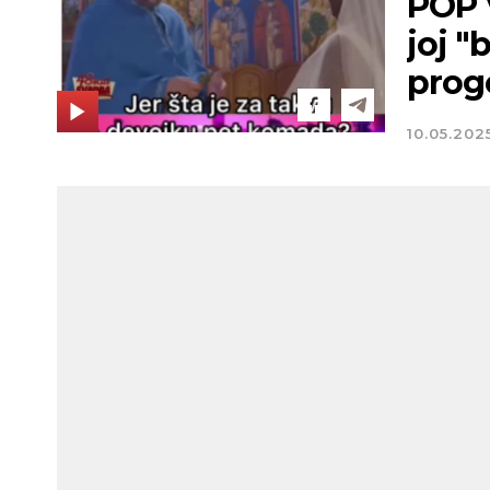
POP 
joj "
prog
10.05.202