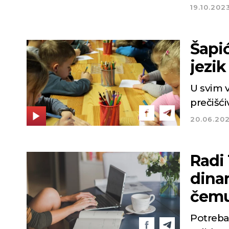
19.10.202
Šapi
jezi
U svim 
prečišć
20.06.20
Radi 
dinar
čemu
Potreba