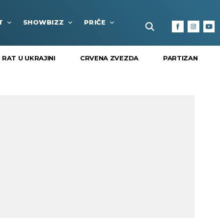
T
SHOWBIZZ
PRIČE
FUN BOX
KULTURA I
RAT U UKRAJINI
CRVENA ZVEZDA
PARTIZAN