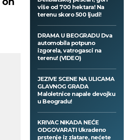
 on
više od 700 hektara! Na
terenu skoro 500 ljudi!
DRAMA U BEOGRADU Dva
automobila potpuno
izgorela, vatrogasci na
terenu! (VIDEO)
JEZIVE SCENE NA ULICAMA
GLAVNOG GRADA
Maloletnice napale devojku
u Beogradu!
KRIVAC NIKADA NEĆE
ODGOVARATI Ukradeno
prstenje iz zlatare, nećete