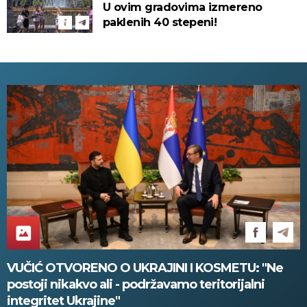
U ovim gradovima izmereno
paklenih 40 stepeni!
VUČIĆ OTVORENO O UKRAJINI I KOSMETU: "Ne
postoji nikakvo ali - podržavamo teritorijalni
integritet Ukrajine"