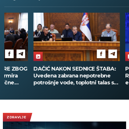
DAČIĆ NAKON SEDNICE ŠTABA:
PRVI PUT U 
Uvedena zabrana nepotrebne
Rajović ispi
potrošnje vode, toplotni talas se
estrade u Gr
nastavlja
nastupa poz
(VIDEO)
ZDRAVLJE