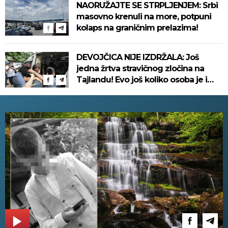
NAORUŽAJTE SE STRPLJENJEM: Srbi
masovno krenuli na more, potpuni
kolaps na graničnim prelazima!
DEVOJČICA NIJE IZDRŽALA: Još
jedna žrtva stravičnog zločina na
Tajlandu! Evo još koliko osoba je i
dalje u kritičnom stanju!