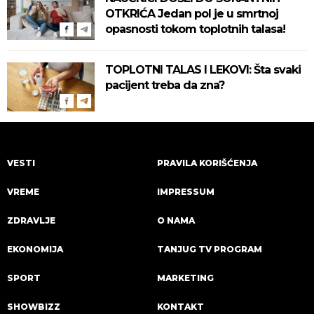
OTKRIĆA Jedan pol je u smrtnoj
opasnosti tokom toplotnih talasa!
TOPLOTNI TALAS I LEKOVI: Šta svaki
pacijent treba da zna?
VESTI
PRAVILA KORIŠĆENJA
VREME
IMPRESSUM
ZDRAVLJE
O NAMA
EKONOMIJA
TANJUG TV PROGRAM
SPORT
MARKETING
SHOWBIZZ
KONTAKT