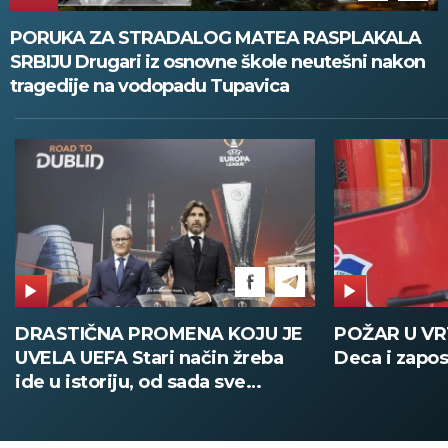
PORUKA ZA STRADALOG MATEA RASPLAKALA
SRBIJU Drugari iz osnovne škole neutešni nakon
tragedije na vodopadu Tupavica
DRASTIČNA PROMENA KOJU JE
POŽAR U V
UVELA UEFA Stari način žreba
Deca i zapos
ide u istoriju, od sada sve
digitalno