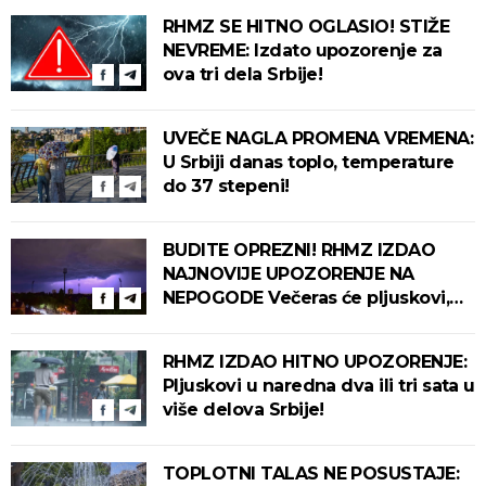
RHMZ SE HITNO OGLASIO! STIŽE
NEVREME: Izdato upozorenje za
ova tri dela Srbije!
UVEČE NAGLA PROMENA VREMENA:
U Srbiji danas toplo, temperature
do 37 stepeni!
BUDITE OPREZNI! RHMZ IZDAO
NAJNOVIJE UPOZORENJE NA
NEPOGODE Večeras će pljuskovi,
grmljavina i olujni vetar pogoditi
ove delove zemlje!
RHMZ IZDAO HITNO UPOZORENJE:
Pljuskovi u naredna dva ili tri sata u
više delova Srbije!
TOPLOTNI TALAS NE POSUSTAJE: