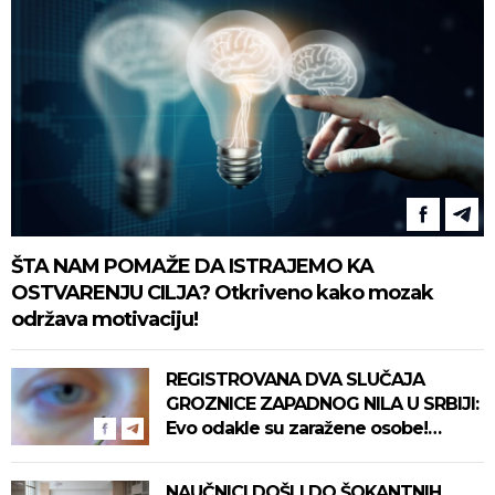
ŠTA NAM POMAŽE DA ISTRAJEMO KA
OSTVARENJU CILJA? Otkriveno kako mozak
održava motivaciju!
REGISTROVANA DVA SLUČAJA
GROZNICE ZAPADNOG NILA U SRBIJI:
Evo odakle su zaražene osobe!
Pročitajte na vreme savete "Batuta"
za zaštitu!
NAUČNICI DOŠLI DO ŠOKANTNIH