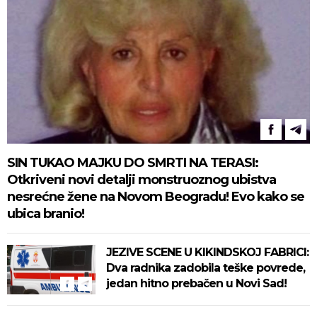
SIN TUKAO MAJKU DO SMRTI NA TERASI:
Otkriveni novi detalji monstruoznog ubistva
nesrećne žene na Novom Beogradu! Evo kako se
ubica branio!
JEZIVE SCENE U KIKINDSKOJ FABRICI:
Dva radnika zadobila teške povrede,
jedan hitno prebačen u Novi Sad!