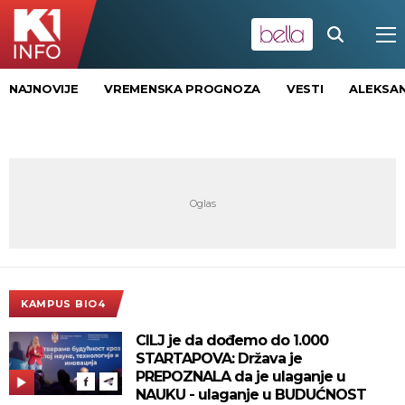
NAJNOVIJE
VREMENSKA PROGNOZA
VESTI
ALEKSAN
KAMPUS BIO4
CILJ je da dođemo do 1.000
STARTAPOVA: Država je
PREPOZNALA da je ulaganje u
NAUKU - ulaganje u BUDUĆNOST