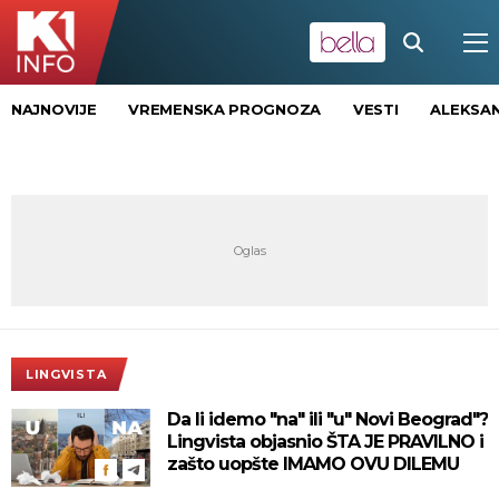
NAJNOVIJE
VREMENSKA PROGNOZA
VESTI
ALEKSAN
LINGVISTA
Da li idemo "na" ili "u" Novi Beograd"?
Lingvista objasnio ŠTA JE PRAVILNO i
zašto uopšte IMAMO OVU DILEMU