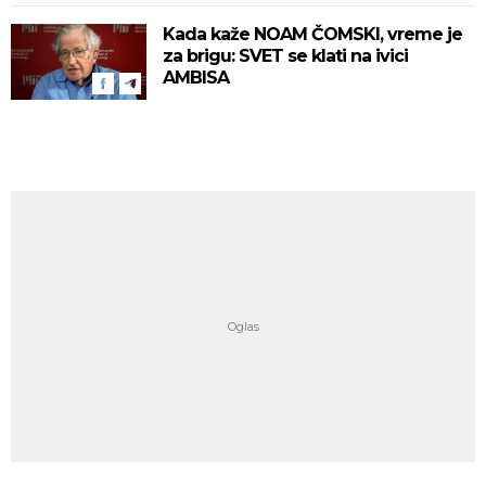
Kada kaže NOAM ČOMSKI, vreme je
za brigu: SVET se klati na ivici
AMBISA