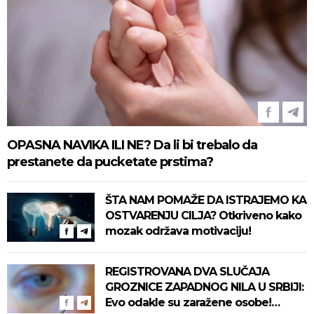
OPASNA NAVIKA ILI NE? Da li bi trebalo da
prestanete da pucketate prstima?
ŠTA NAM POMAŽE DA ISTRAJEMO KA
OSTVARENJU CILJA? Otkriveno kako
mozak održava motivaciju!
REGISTROVANA DVA SLUČAJA
GROZNICE ZAPADNOG NILA U SRBIJI:
Evo odakle su zaražene osobe!