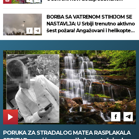
nesreće koja se danas dogodila u
Bjelovaru! (FOTO)
BORBA SA VATRENOM STIHIJOM SE
NASTAVLJA: U Srbiji trenutno aktivno
šest požara! Angažovani i helikopteri
MUP-a!
PORUKA ZA STRADALOG MATEA RASPLAKALA