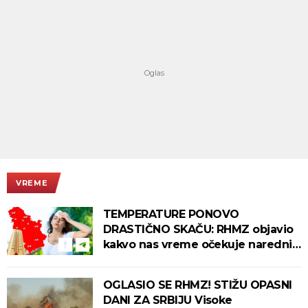
VREME
TEMPERATURE PONOVO
DRASTIČNO SKAČU: RHMZ objavio
kakvo nas vreme očekuje narednih
dana!
OGLASIO SE RHMZ! STIŽU OPASNI
DANI ZA SRBIJU Visoke