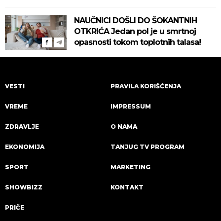
Pročitajte na vreme savete "Batuta"
za zaštitu!
NAUČNICI DOŠLI DO ŠOKANTNIH
OTKRIĆA Jedan pol je u smrtnoj
opasnosti tokom toplotnih talasa!
VESTI
PRAVILA KORIŠĆENJA
VREME
IMPRESSUM
ZDRAVLJE
O NAMA
EKONOMIJA
TANJUG TV PROGRAM
SPORT
MARKETING
SHOWBIZZ
KONTAKT
PRIČE