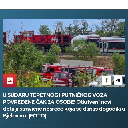
ove delove zemlje!
U SUDARU TERETNOG I PUTNIČKOG VOZA
POVREĐENE ČAK 24 OSOBE! Otkriveni novi
detalji stravične nesreće koja se danas dogodila u
Bjelovaru! (FOTO)