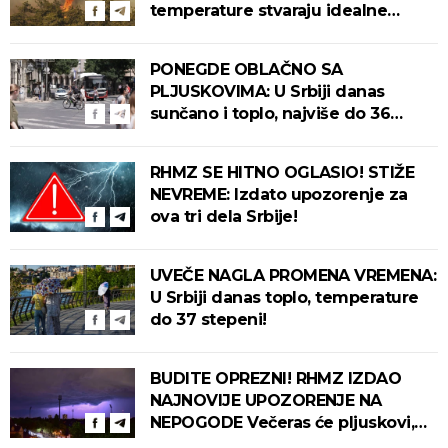
temperature stvaraju idealne
uslove za izbijanje i širenje požara!
PONEGDE OBLAČNO SA
PLJUSKOVIMA: U Srbiji danas
sunčano i toplo, najviše do 36
stepeni!
RHMZ SE HITNO OGLASIO! STIŽE
NEVREME: Izdato upozorenje za
ova tri dela Srbije!
UVEČE NAGLA PROMENA VREMENA:
U Srbiji danas toplo, temperature
do 37 stepeni!
BUDITE OPREZNI! RHMZ IZDAO
NAJNOVIJE UPOZORENJE NA
NEPOGODE Večeras će pljuskovi,
grmljavina i olujni vetar pogoditi