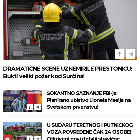
DRAMATIČNE SCENE UZNEMIRILE PRESTONICU:
Bukti veliki požar kod Surčina!
ŠOKANTNO SAZNANJE FBI-ja:
Planirano ubistvo Lionela Mesija na
Svetskom prvenstvu!
U SUDARU TERETNOG I PUTNIČKOG
VOZA POVREĐENE ČAK 24 OSOBE!
Otkriveni novi detalji stravične