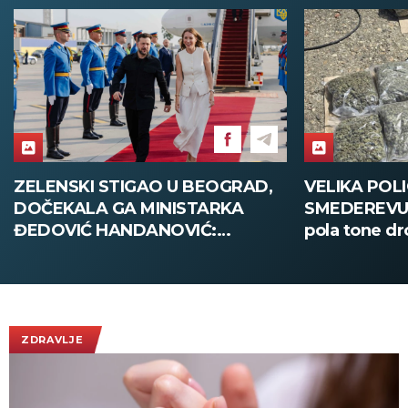
ZELENSKI STIGAO U BEOGRAD,
VELIKA POLI
DOČEKALA GA MINISTARKA
SMEDEREVU:
ĐEDOVIĆ HANDANOVIĆ:
pola tone dr
Predsednik Ukrajine prvi put u
poseti Srbiji - sutra sastanak sa
Vučićem! (FOTO/VIDEO)
ZDRAVLJE