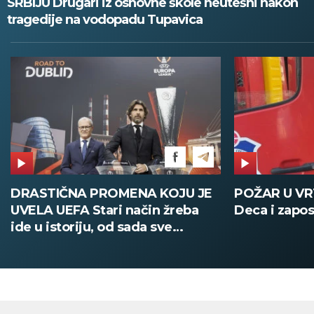
SRBIJU Drugari iz osnovne škole neutešni nakon
tragedije na vodopadu Tupavica
DRASTIČNA PROMENA KOJU JE
POŽAR U V
UVELA UEFA Stari način žreba
Deca i zapos
ide u istoriju, od sada sve
digitalno