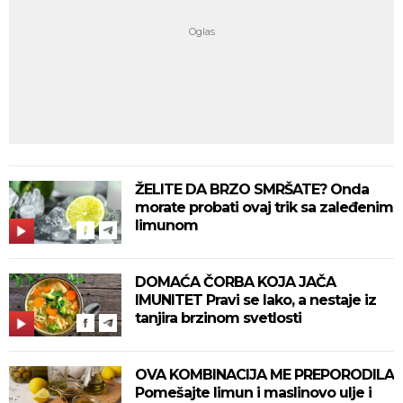
ŽELITE DA BRZO SMRŠATE? Onda
morate probati ovaj trik sa zaleđenim
limunom
DOMAĆA ČORBA KOJA JAČA
IMUNITET Pravi se lako, a nestaje iz
tanjira brzinom svetlosti
OVA KOMBINACIJA ME PREPORODILA
Pomešajte limun i maslinovo ulje i