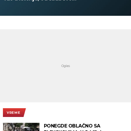
digitalno
VREME
PONEGDE OBLAČNO SA