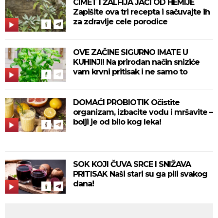
CIMET I ŽALFIJA JAČI OD HEMIJE
Zapišite ova tri recepta i sačuvajte ih
za zdravlje cele porodice
OVE ZAČINE SIGURNO IMATE U
KUHINJI! Na prirodan način sniziće
vam krvni pritisak i ne samo to
DOMAĆI PROBIOTIK Očistite
organizam, izbacite vodu i mršavite –
bolji je od bilo kog leka!
SOK KOJI ČUVA SRCE I SNIŽAVA
PRITISAK Naši stari su ga pili svakog
dana!