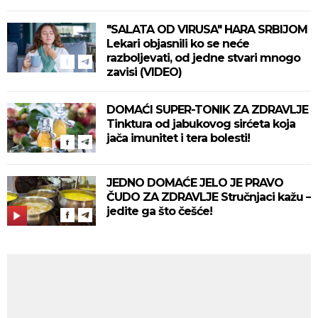
"SALATA OD VIRUSA" HARA SRBIJOM
Lekari objasnili ko se neće
razboljevati, od jedne stvari mnogo
zavisi (VIDEO)
DOMAĆI SUPER-TONIK ZA ZDRAVLJE
Tinktura od jabukovog sirćeta koja
jača imunitet i tera bolesti!
JEDNO DOMAĆE JELO JE PRAVO
ČUDO ZA ZDRAVLJE Stručnjaci kažu –
jedite ga što češće!