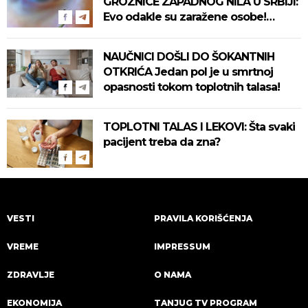
GROZNICE ZAPADNOG NILA U SRBIJI:
Evo odakle su zaražene osobe!
Pročitajte na vreme savete "Batuta"
za zaštitu!
NAUČNICI DOŠLI DO ŠOKANTNIH
OTKRIĆA Jedan pol je u smrtnoj
opasnosti tokom toplotnih talasa!
TOPLOTNI TALAS I LEKOVI: Šta svaki
pacijent treba da zna?
VESTI
PRAVILA KORIŠĆENJA
VREME
IMPRESSUM
ZDRAVLJE
O NAMA
EKONOMIJA
TANJUG TV PROGRAM