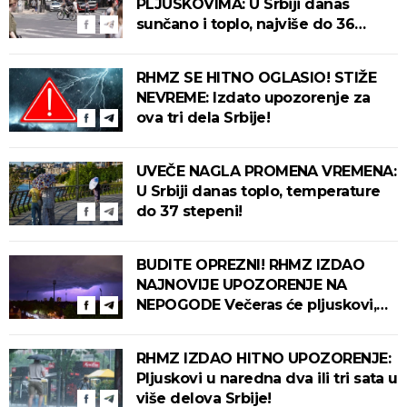
PLJUSKOVIMA: U Srbiji danas
sunčano i toplo, najviše do 36
stepeni!
RHMZ SE HITNO OGLASIO! STIŽE
NEVREME: Izdato upozorenje za
ova tri dela Srbije!
UVEČE NAGLA PROMENA VREMENA:
U Srbiji danas toplo, temperature
do 37 stepeni!
BUDITE OPREZNI! RHMZ IZDAO
NAJNOVIJE UPOZORENJE NA
NEPOGODE Večeras će pljuskovi,
grmljavina i olujni vetar pogoditi
ove delove zemlje!
RHMZ IZDAO HITNO UPOZORENJE:
Pljuskovi u naredna dva ili tri sata u
više delova Srbije!