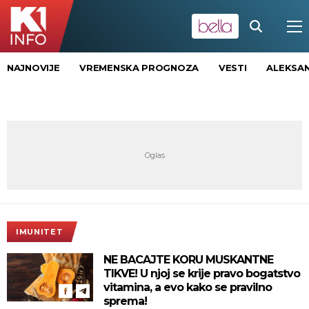
NAJNOVIJE
VREMENSKA PROGNOZA
VESTI
ALEKSAN
IMUNITET
NE BACAJTE KORU MUSKANTNE
TIKVE! U njoj se krije pravo bogatstvo
vitamina, a evo kako se pravilno
sprema!