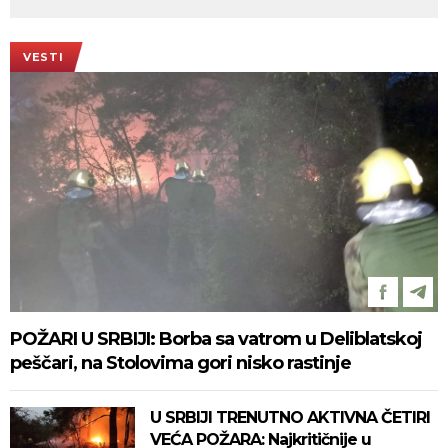
VESTI
POŽARI U SRBIJI: Borba sa vatrom u Deliblatskoj
peščari, na Stolovima gori nisko rastinje
U SRBIJI TRENUTNO AKTIVNA ČETIRI
VEĆA POŽARA: Najkritičnije u