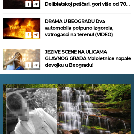
Deliblatskoj peščari, gori više od 700
hektara! Na terenu skoro 500 ljudi!
DRAMA U BEOGRADU Dva
automobila potpuno izgorela,
vatrogasci na terenu! (VIDEO)
JEZIVE SCENE NA ULICAMA
GLAVNOG GRADA Maloletnice napale
devojku u Beogradu!