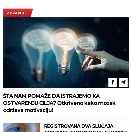
ZDRAVLJE
ŠTA NAM POMAŽE DA ISTRAJEMO KA
OSTVARENJU CILJA? Otkriveno kako mozak
održava motivaciju!
REGISTROVANA DVA SLUČAJA