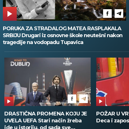
PORUKA ZA STRADALOG MATEA RASPLAKALA
SRBIJU Drugari iz osnovne škole neutešni nakon
tragedije na vodopadu Tupavica
DRASTIČNA PROMENA KOJU JE
POŽAR U V
UVELA UEFA Stari način žreba
Deca i zapos
ide u istoriju, od sada sve