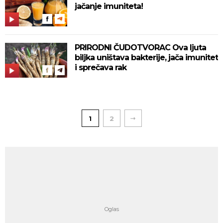
jačanje imuniteta!
PRIRODNI ČUDOTVORAC Ova ljuta
biljka uništava bakterije, jača imunitet
i sprečava rak
1
2