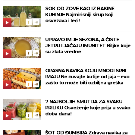
SOK OD ZOVE KAO IZ BAKINE
KUHINJE Najmirisniji sirup koji
osvežava i leči!
UPRAVO IM JE SEZONA, A ČISTE
JETRU I JAČAJU IMUNITET Biljke koje
su zlata vredne
OPASNA NAVIKA KOJU MNOGI SRBI
IMAJU Ne čuvajte kutije od jaja – evo
zašto to može biti ozbiljna greška
7 NAJBOLJIH SMUTIJA ZA SVAKU
PRILIKU Osveženje koje prija u svako
doba dana!
ŠOT OD ĐUMBIRA Zdrava navika za