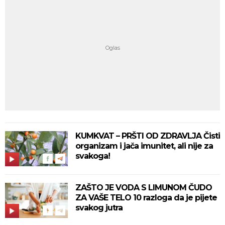
KUMKVAT – PRŠTI OD ZDRAVLJA Čisti
organizam i jača imunitet, ali nije za
svakoga!
ZAŠTO JE VODA S LIMUNOM ČUDO
ZA VAŠE TELO 10 razloga da je pijete
svakog jutra