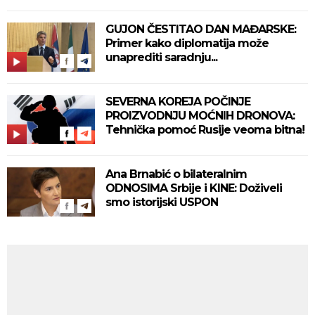
GUJON ČESTITAO DAN MAĐARSKE:
Primer kako diplomatija može
unaprediti saradnju...
SEVERNA KOREJA POČINJE
PROIZVODNJU MOĆNIH DRONOVA:
Tehnička pomoć Rusije veoma bitna!
Ana Brnabić o bilateralnim
ODNOSIMA Srbije i KINE: Doživeli
smo istorijski USPON