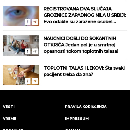
REGISTROVANA DVA SLUČAJA
GROZNICE ZAPADNOG NILA U SRBIJI:
Evo odakle su zaražene osobe!
Pročitajte na vreme savete "Batuta"
za zaštitu!
NAUČNICI DOŠLI DO ŠOKANTNIH
OTKRIĆA Jedan pol je u smrtnoj
opasnosti tokom toplotnih talasa!
TOPLOTNI TALAS I LEKOVI: Šta svaki
pacijent treba da zna?
VESTI
PRAVILA KORIŠĆENJA
VREME
IMPRESSUM