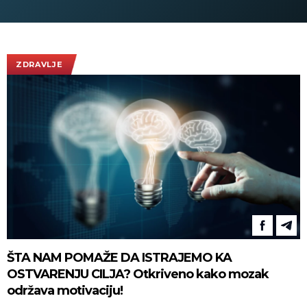
ovacije - pogledajte slike koje
obilaze planetu
ZDRAVLJE
ŠTA NAM POMAŽE DA ISTRAJEMO KA
OSTVARENJU CILJA? Otkriveno kako mozak
održava motivaciju!