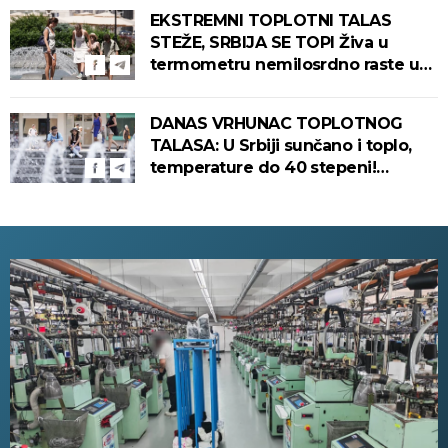
Srbiju stiže zahlađenje!
EKSTREMNI TOPLOTNI TALAS
STEŽE, SRBIJA SE TOPI Živa u
termometru nemilosrdno raste u
ovim gradovima
DANAS VRHUNAC TOPLOTNOG
TALASA: U Srbiji sunčano i toplo,
temperature do 40 stepeni!
Tropska noć pred nama!