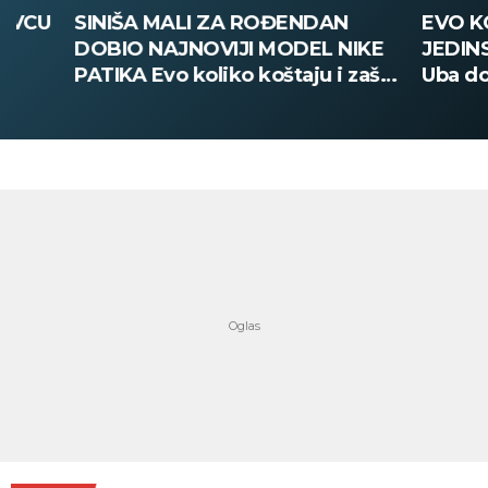
SINIŠA MALI ZA ROĐENDAN
EVO KOGA M
DOBIO NAJNOVIJI MODEL NIKE
JEDINSTVO P
PATIKA Evo koliko koštaju i zašto
Uba dovodi 
su posebne (VIDEO)
napadača Čel