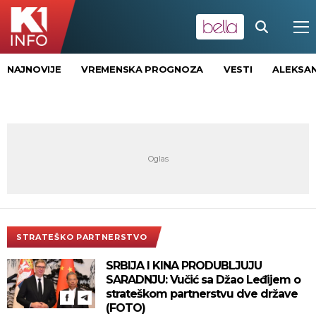
NAJNOVIJE
VREMENSKA PROGNOZA
VESTI
ALEKSAN
STRATEŠKO PARTNERSTVO
SRBIJA I KINA PRODUBLJUJU
SARADNJU: Vučić sa Džao Leđijem o
strateškom partnerstvu dve države
(FOTO)