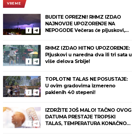
VREME
BUDITE OPREZNI! RHMZ IZDAO
NAJNOVIJE UPOZORENJE NA
NEPOGODE Večeras će pljuskovi,
grmljavina i olujni vetar pogoditi
ove delove zemlje!
RHMZ IZDAO HITNO UPOZORENJE:
Pljuskovi u naredna dva ili tri sata u
više delova Srbije!
TOPLOTNI TALAS NE POSUSTAJE:
U ovim gradovima izmereno
paklenih 40 stepeni!
IZDRŽITE JOŠ MALO! TAČNO OVOG
DATUMA PRESTAJE TROPSKI
TALAS, TEMPERATURA KONAČNO
PADA! Meteorolog otkrio kada u