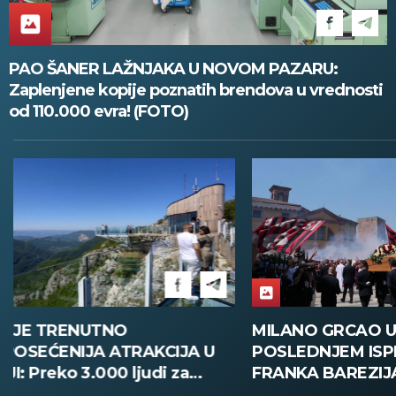
PAO ŠANER LAŽNJAKA U NOVOM PAZARU:
Zaplenjene kopije poznatih brendova u vrednosti
od 110.000 evra! (FOTO)
MILANO GRCAO U SUZAMA NA
HAMBURG O
POSLEDNJEM ISPRAĆAJU
300.000 uče
FRANKA BAREZIJA: Hiljade ljudi
ponosa uz n
ispratilo Kajzera Franca uz
bezbednosti