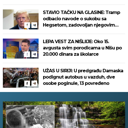
STAVIO TAČKU NA GLASINE: Tramp
odbacio navode o sukobu sa
Hegsetom, zadovoljan njegovim
radom u Pentagonu
LEPA VEST ZA NIŠLIIJE: Oko 15.
avgusta svim porodicama u Nišu po
20.000 dinara za školarce
UŽAS U SIRIJI: U predgrađu Damaska
podignut autobus u vazduh, dve
osobe poginule, 13 povređeno