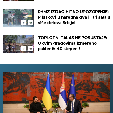
grmljavina i olujni vetar pogoditi
ove delove zemlje!
RHMZ IZDAO HITNO UPOZORENJE:
Pljuskovi u naredna dva ili tri sata u
više delova Srbije!
TOPLOTNI TALAS NE POSUSTAJE:
U ovim gradovima izmereno
paklenih 40 stepeni!