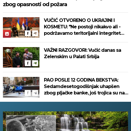
zbog opasnosti od požara
VUČIĆ OTVORENO O UKRAJINI I
KOSMETU: "Ne postoji nikakvo ali -
podržavamo teritorijalni integritet
Ukrajine"
VAŽNI RAZGOVORI: Vučić danas sa
Zelenskim u Palati Srbija
PAO POSLE 12 GODINA BEKSTVA:
Sedamdesetogodišnjak uhapšen
zbog pljačke banke, još trojica su na
slobodi!