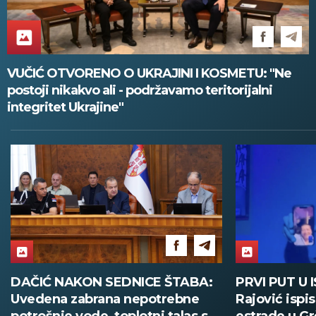
VUČIĆ OTVORENO O UKRAJINI I KOSMETU: "Ne
postoji nikakvo ali - podržavamo teritorijalni
integritet Ukrajine"
DAČIĆ NAKON SEDNICE ŠTABA:
PRVI PUT U 
Uvedena zabrana nepotrebne
Rajović ispi