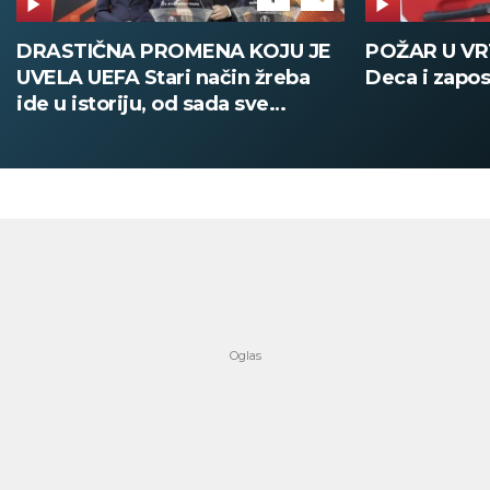
DRASTIČNA PROMENA KOJU JE
POŽAR U V
UVELA UEFA Stari način žreba
Deca i zapos
ide u istoriju, od sada sve
digitalno