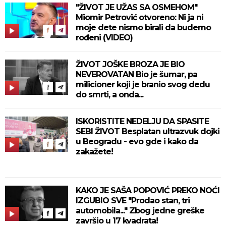
"ŽIVOT JE UŽAS SA OSMEHOM"
Miomir Petrović otvoreno: Ni ja ni
moje dete nismo birali da budemo
rođeni (VIDEO)
ŽIVOT JOŠKE BROZA JE BIO
NEVEROVATAN Bio je šumar, pa
milicioner koji je branio svog dedu
do smrti, a onda...
ISKORISTITE NEDELJU DA SPASITE
SEBI ŽIVOT Besplatan ultrazvuk dojki
u Beogradu - evo gde i kako da
zakažete!
KAKO JE SAŠA POPOVIĆ PREKO NOĆI
IZGUBIO SVE "Prodao stan, tri
automobila..." Zbog jedne greške
završio u 17 kvadrata!