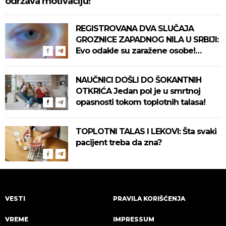
održava motivaciju!
REGISTROVANA DVA SLUČAJA
GROZNICE ZAPADNOG NILA U SRBIJI:
Evo odakle su zaražene osobe!
Pročitajte na vreme savete "Batuta"
za zaštitu!
NAUČNICI DOŠLI DO ŠOKANTNIH
OTKRIĆA Jedan pol je u smrtnoj
opasnosti tokom toplotnih talasa!
TOPLOTNI TALAS I LEKOVI: Šta svaki
pacijent treba da zna?
VESTI
PRAVILA KORIŠĆENJA
VREME
IMPRESSUM