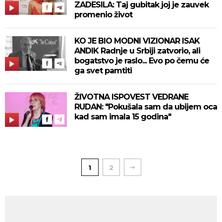
ZADESILA: Taj gubitak joj je zauvek
promenio život
KO JE BIO MODNI VIZIONAR ISAK
ANDIK Radnje u Srbiji zatvorio, ali
bogatstvo je raslo... Evo po čemu će
ga svet pamtiti
ŽIVOTNA ISPOVEST VEDRANE
RUDAN: "Pokušala sam da ubijem oca
kad sam imala 15 godina"
1
2