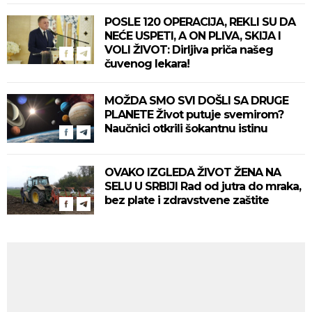
POSLE 120 OPERACIJA, REKLI SU DA
NEĆE USPETI, A ON PLIVA, SKIJA I
VOLI ŽIVOT: Dirljiva priča našeg
čuvenog lekara!
MOŽDA SMO SVI DOŠLI SA DRUGE
PLANETE Život putuje svemirom?
Naučnici otkrili šokantnu istinu
OVAKO IZGLEDA ŽIVOT ŽENA NA
SELU U SRBIJI Rad od jutra do mraka,
bez plate i zdravstvene zaštite