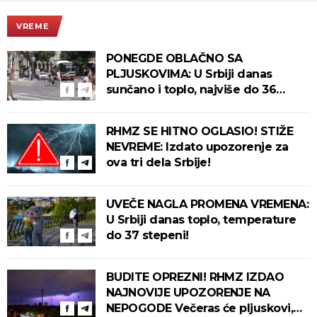
VREME
PONEGDE OBLAČNO SA
PLJUSKOVIMA: U Srbiji danas
sunčano i toplo, najviše do 36
stepeni!
RHMZ SE HITNO OGLASIO! STIŽE
NEVREME: Izdato upozorenje za
ova tri dela Srbije!
UVEČE NAGLA PROMENA VREMENA:
U Srbiji danas toplo, temperature
do 37 stepeni!
BUDITE OPREZNI! RHMZ IZDAO
NAJNOVIJE UPOZORENJE NA
NEPOGODE Večeras će pljuskovi,