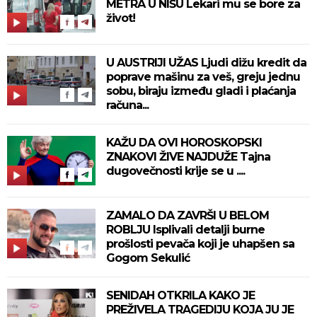
METRA U NIŠU Lekari mu se bore za
život!
U AUSTRIJI UŽAS Ljudi dižu kredit da
poprave mašinu za veš, greju jednu
sobu, biraju između gladi i plaćanja
računa...
KAŽU DA OVI HOROSKOPSKI
ZNAKOVI ŽIVE NAJDUŽE Tajna
dugovečnosti krije se u ....
ZAMALO DA ZAVRŠI U BELOM
ROBLJU Isplivali detalji burne
prošlosti pevača koji je uhapšen sa
Gogom Sekulić
SENIDAH OTKRILA KAKO JE
PREŽIVELA TRAGEDIJU KOJA JU JE