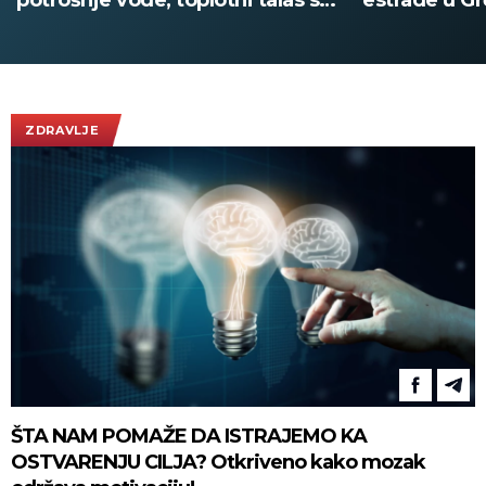
potrošnje vode, toplotni talas se
estrade u Gr
nastavlja
nastupa poz
(VIDEO)
ZDRAVLJE
ŠTA NAM POMAŽE DA ISTRAJEMO KA
OSTVARENJU CILJA? Otkriveno kako mozak