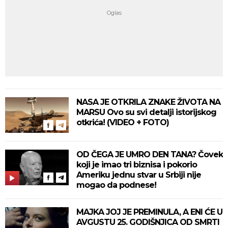
NASA JE OTKRILA ZNAKE ŽIVOTA NA
MARSU Ovo su svi detalji istorijskog
otkrića! (VIDEO + FOTO)
OD ČEGA JE UMRO DEN TANA? Čovek
koji je imao tri biznisa i pokorio
Ameriku jednu stvar u Srbiji nije
mogao da podnese!
MAJKA JOJ JE PREMINULA, A ENI ĆE U
AVGUSTU 25. GODIŠNJICA OD SMRTI