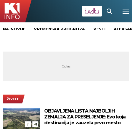
NAJNOVIJE
VREMENSKA PROGNOZA
VESTI
ALEKSAN
ŽIVOT
OBJAVLJENA LISTA NAJBOLJIH
ZEMALJA ZA PRESELJENJE: Evo koja
destinacija je zauzela prvo mesto