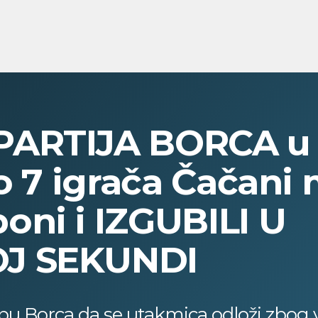
ARTIJA BORCA u 
o 7 igrača Čačani 
ni i IZGUBILI U
J SEKUNDI
lbu Borca da se utakmica odloži zbog 