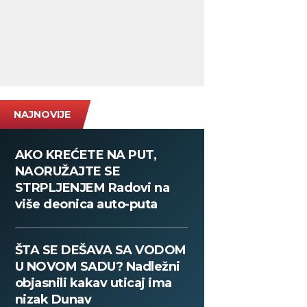
NAJNOVIJE
AKO KREĆETE NA PUT,
NAORUŽAJTE SE
STRPLJENJEM Radovi na
više deonica auto-puta
ŠTA SE DEŠAVA SA VODOM
U NOVOM SADU? Nadležni
objasnili kakav uticaj ima
nizak Dunav