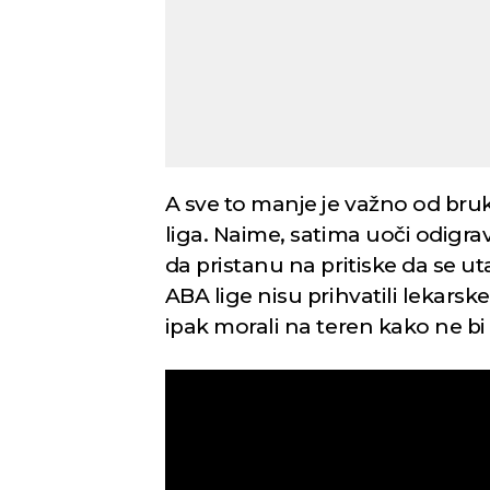
A sve to manje je važno od bruk
liga. Naime, satima uoči odigra
da pristanu na pritiske da se u
ABA lige nisu prihvatili lekarske
ipak morali na teren kako ne bi