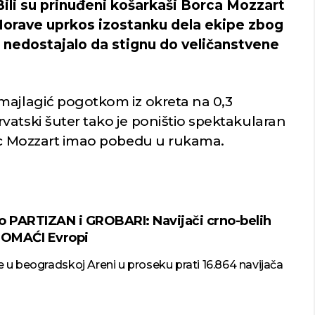
Bili su prinuđeni košarkaši Borca Mozzart
 Morave uprkos izostanku dela ekipe zbog
 nedostajalo da stignu do veličanstvene
majlagić pogotkom iz okreta na 0,3
vatski šuter tako je poništio spektakularan
rac Mozzart imao pobedu u rukama.
o PARTIZAN i GROBARI: Navijači crno-belih
DOMAĆI Evropi
u beogradskoj Areni u proseku prati 16.864 navijača