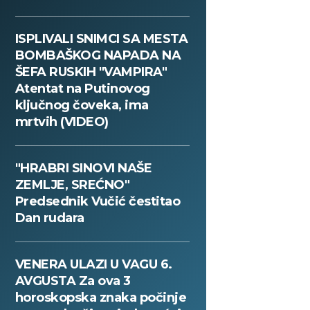
ISPLIVALI SNIMCI SA MESTA
BOMBAŠKOG NAPADA NA
ŠEFA RUSKIH "VAMPIRA"
Atentat na Putinovog
ključnog čoveka, ima
mrtvih (VIDEO)
"HRABRI SINOVI NAŠE
ZEMLJE, SREĆNO"
Predsednik Vučić čestitao
Dan rudara
VENERA ULAZI U VAGU 6.
AVGUSTA Za ova 3
horoskopska znaka počinje