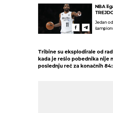
NBA lig
TREJDO
Jedan od 
Tribine su eksplodirale od rad
kada je rešio pobednika nije
poslednju reč za konačnih 84:83