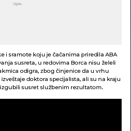
e i sramote koju je čačanima priredila ABA
vanja susreta, u redovima Borca nisu želeli
takmica odigra, zbog činjenice da u vrhu
 izveštaje doktora specijalista, ali su na kraju
 izgubili susret službenim rezultatom.