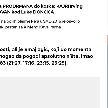
a PRODRMANA do koske: KAJRI Irving
VAN kod Luke DONČIĆA
najboljih plejmejkera u SAD 2016. je osvojio
šampionski prsten sa Klivlend Kavalirsima
osti, ali je Smajlagić, koji do momenta
 mogao da pogodi apsolutno ništa, imao
 (21:27, 17:16, 23:15, 23:25).