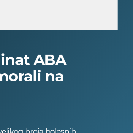
inat ABA
morali na
velikog broja bolesnih