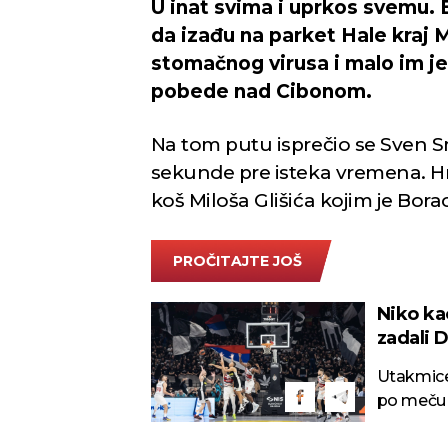
U inat svima i uprkos svemu. 
da izađu na parket Hale kraj
stomačnog virusa i malo im je
pobede nad Cibonom.
Na tom putu isprečio se Sven S
sekunde pre isteka vremena. Hr
koš Miloša Glišića kojim je Bo
PROČITAJTE JOŠ
Niko ka
zadali 
Utakmice 
po meču