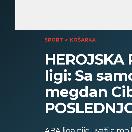
SPORT
>
KOŠARKA
HEROJSKA P
ligi: Sa sam
megdan Cibo
POSLEDNJO
ABA liga nije uvažila mo