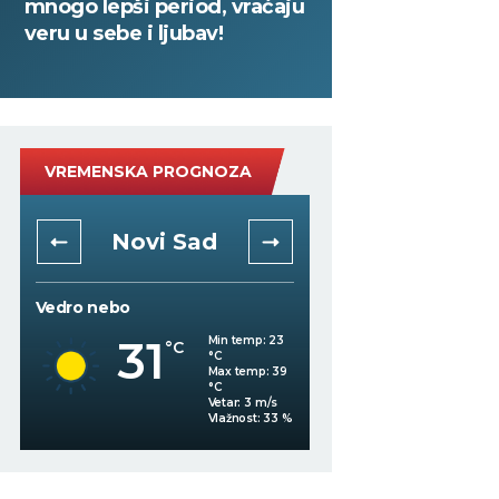
mnogo lepši period, vraćaju
veru u sebe i ljubav!
VREMENSKA PROGNOZA
Novi Sad
Niš
Vedro nebo
Vedro nebo
31
30
Min temp:
23
°C
°C
°C
Max temp:
39
°C
Vetar:
3
m/s
%
Vlažnost:
33
%