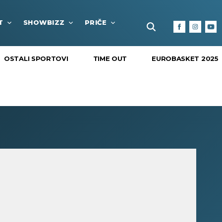
T
SHOWBIZZ
PRIČE
FUN BOX
KULTURA I
OSTALI SPORTOVI
TIME OUT
EUROBASKET 2025