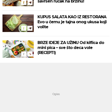
savršen ručak na brzinu!
KUPUS SALATA KAO IZ RESTORANA
Evo u čemu je tajna onog ukusa koji
volite
BRZE IDEJE ZA UŽINU Od kiflica do
mini pica – sve što deca vole
(RECEPTI)