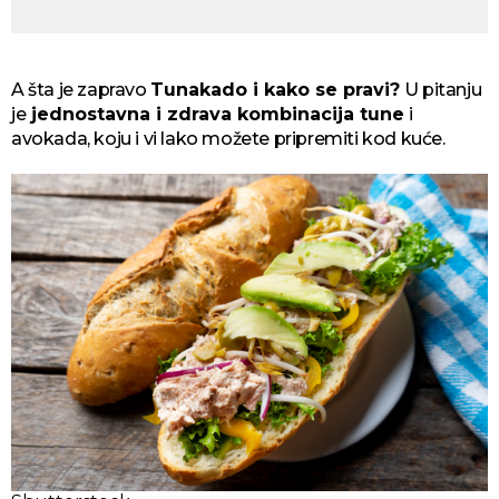
A šta je zapravo
Tunakado i kako se pravi?
U pitanju
je
jednostavna i zdrava kombinacija tune
i
avokada, koju i vi lako možete pripremiti kod kuće.