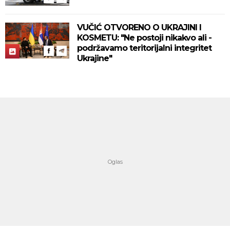
VUČIĆ OTVORENO O UKRAJINI I
KOSMETU: "Ne postoji nikakvo ali -
podržavamo teritorijalni integritet
Ukrajine"