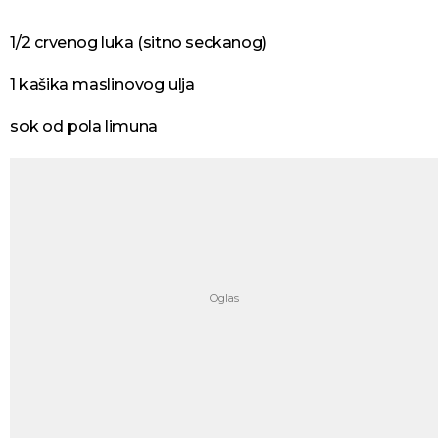
1/2 crvenog luka (sitno seckanog)
1 kašika maslinovog ulja
sok od pola limuna