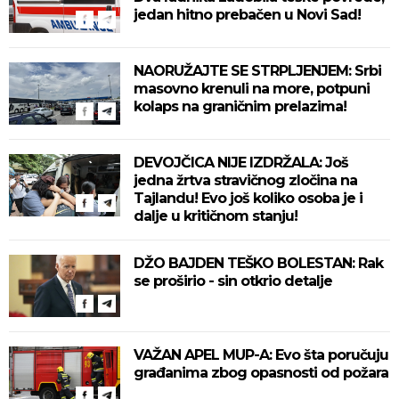
jedan hitno prebačen u Novi Sad!
NAORUŽAJTE SE STRPLJENJEM: Srbi
masovno krenuli na more, potpuni
kolaps na graničnim prelazima!
DEVOJČICA NIJE IZDRŽALA: Još
jedna žrtva stravičnog zločina na
Tajlandu! Evo još koliko osoba je i
dalje u kritičnom stanju!
DŽO BAJDEN TEŠKO BOLESTAN: Rak
se proširio - sin otkrio detalje
VAŽAN APEL MUP-A: Evo šta poručuju
građanima zbog opasnosti od požara