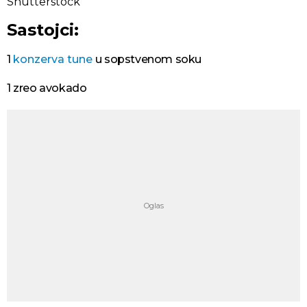
Shutterstock
Sastojci:
1
konzerva tune
u sopstvenom soku
1 zreo avokado