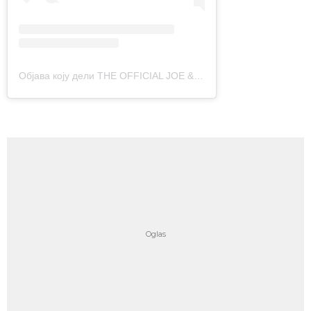
Објава коју дели THE OFFICIAL JOE & THE JUICE (@joeandthejuice)