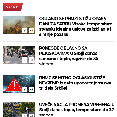
VREME
OGLASIO SE RHMZ! STIŽU OPASNI
DANI ZA SRBIJU Visoke temperature
stvaraju idealne uslove za izbijanje i
širenje požara!
PONEGDE OBLAČNO SA
PLJUSKOVIMA: U Srbiji danas
sunčano i toplo, najviše do 36
stepeni!
RHMZ SE HITNO OGLASIO! STIŽE
NEVREME: Izdato upozorenje za ova
tri dela Srbije!
UVEČE NAGLA PROMENA VREMENA: U
Srbiji danas toplo, temperature do 37
stepeni!