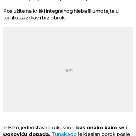
Poslužite na kriški integralnog hleba ili umotajte u
tortilju za zdrav i brz obrok.
✨ Brzo, jednostavno i ukusno –
baš onako kako se i
Đokoviću dopada.
Tunakado
je idealan obrok posle