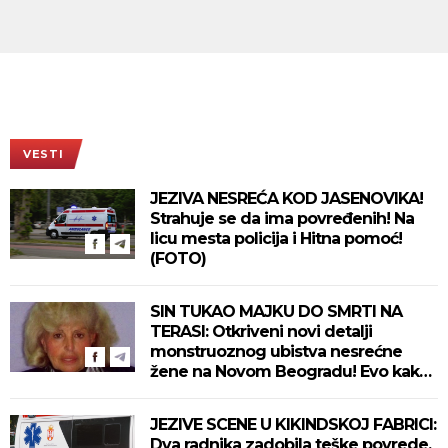
VESTI
JEZIVA NESREĆA KOD JASENOVIKA!
Strahuje se da ima povređenih! Na
licu mesta policija i Hitna pomoć!
(FOTO)
SIN TUKAO MAJKU DO SMRTI NA
TERASI: Otkriveni novi detalji
monstruoznog ubistva nesrećne
žene na Novom Beogradu! Evo kako
se ubica branio!
JEZIVE SCENE U KIKINDSKOJ FABRICI:
Dva radnika zadobila teške povrede,