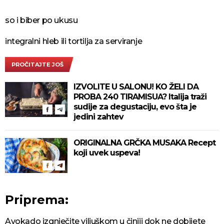
so i biber po ukusu
integralni hleb ili tortilja za serviranje
PROČITAJTE JOŠ
IZVOLITE U SALONU! KO ŽELI DA
PROBA 240 TIRAMISUA? Italija traži
sudije za degustaciju, evo šta je
jedini zahtev
ORIGINALNA GRČKA MUSAKA Recept
koji uvek uspeva!
Priprema:
Avokado izgnječite viljuškom u činiji dok ne dobijete