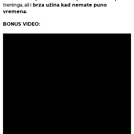
treninga, ali i
brza užina kad nemate puno
vremena.
BONUS VIDEO: