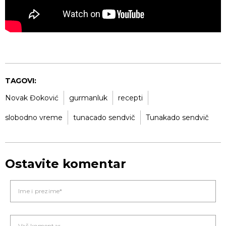
TAGOVI:
Novak Đoković
gurmanluk
recepti
slobodno vreme
tunacado sendvič
Tunakado sendvič
Ostavite komentar