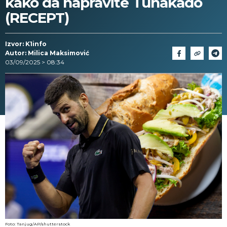
kako da napravite Tunakado
(RECEPT)
Izvor: K1info
Autor: Milica Maksimović
03/09/2025 > 08:34
Foto: Tanjug/AP/shutterstock