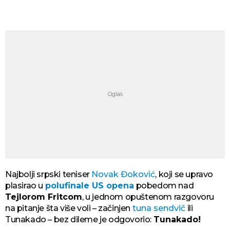
Najbolji srpski teniser
Novak Đoković
, koji se upravo
plasirao u
polufinale US opena
pobedom nad
Tejlorom Fritcom
, u jednom opuštenom razgovoru
na pitanje šta više voli – začinjen
tuna sendvič
ili
Tunakado – bez dileme je odgovorio:
Tunakado!