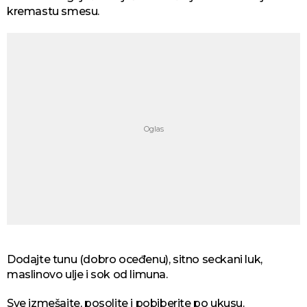
kremastu smesu.
Dodajte tunu (dobro oceđenu), sitno seckani luk,
maslinovo ulje i sok od limuna.
Sve izmešajte, posolite i pobiberite po ukusu.