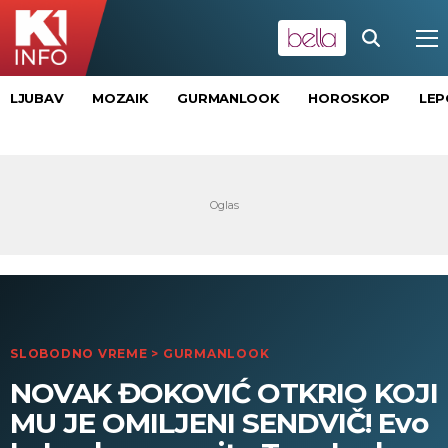
LJUBAV
MOZAIK
GURMANLOOK
HOROSKOP
LEP
SLOBODNO VREME
>
GURMANLOOK
NOVAK ĐOKOVIĆ OTKRIO KOJI
MU JE OMILJENI SENDVIČ! Evo