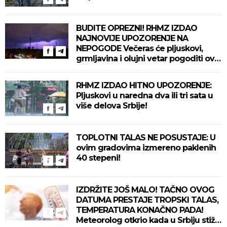
BUDITE OPREZNI! RHMZ IZDAO
NAJNOVIJE UPOZORENJE NA
NEPOGODE Večeras će pljuskovi,
grmljavina i olujni vetar pogoditi ove
delove zemlje!
RHMZ IZDAO HITNO UPOZORENJE:
Pljuskovi u naredna dva ili tri sata u
više delova Srbije!
TOPLOTNI TALAS NE POSUSTAJE: U
ovim gradovima izmereno paklenih
40 stepeni!
IZDRŽITE JOŠ MALO! TAČNO OVOG
DATUMA PRESTAJE TROPSKI TALAS,
TEMPERATURA KONAČNO PADA!
Meteorolog otkrio kada u Srbiju stiže