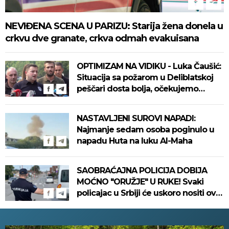
NEVIĐENA SCENA U PARIZU: Starija žena donela u
crkvu dve granate, crkva odmah evakuisana
OPTIMIZAM NA VIDIKU - Luka Čaušić:
Situacija sa požarom u Deliblatskoj
peščari dosta bolja, očekujemo
mirniju noć
NASTAVLJENI SUROVI NAPADI:
Najmanje sedam osoba poginulo u
napadu Huta na luku Al-Maha
SAOBRAĆAJNA POLICIJA DOBIJA
MOĆNO "ORUŽJE" U RUKE! Svaki
policajac u Srbiji će uskoro nositi ovaj
uređaj