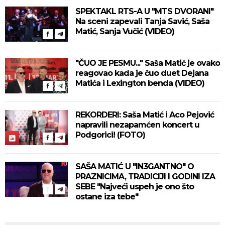
SPEKTAKL RTS-A U "MTS DVORANI"
Na sceni zapevali Tanja Savić, Saša
Matić, Sanja Vučić (VIDEO)
"ČUO JE PESMU..." Saša Matić je ovako
reagovao kada je čuo duet Dejana
Matića i Lexington benda (VIDEO)
REKORDERI: Saša Matić i Aco Pejović
napravili nezapamćen koncert u
Podgorici! (FOTO)
SAŠA MATIĆ U "IN3GANTNO" O
PRAZNICIMA, TRADICIJI I GODINI IZA
SEBE "Najveći uspeh je ono što
ostane iza tebe"