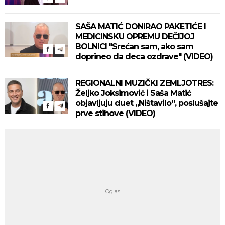
SAŠA MATIĆ DONIRAO PAKETIĆE I
MEDICINSKU OPREMU DEČIJOJ
BOLNICI "Srećan sam, ako sam
doprineo da deca ozdrave" (VIDEO)
REGIONALNI MUZIČKI ZEMLJOTRES:
Željko Joksimović i Saša Matić
objavljuju duet „Ništavilo“, poslušajte
prve stihove (VIDEO)