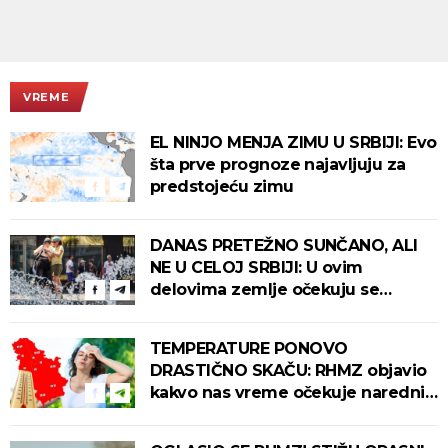
VREME
EL NINJO MENJA ZIMU U SRBIJI: Evo
šta prve prognoze najavljuju za
predstojeću zimu
DANAS PRETEŽNO SUNČANO, ALI
NE U CELOJ SRBIJI: U ovim
delovima zemlje očekuju se
intenzivni pljuskovi s grmljavinom!
TEMPERATURE PONOVO
DRASTIČNO SKAČU: RHMZ objavio
kakvo nas vreme očekuje narednih
dana!