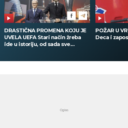
POŽAR U VRTIĆU NA VOŽDOVCU
SINIŠA MAL
Deca i zaposleni evakuisani
DOBIO NAJN
PATIKA Evo k
su posebne 