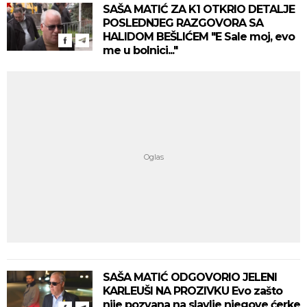
SAŠA MATIĆ ZA K1 OTKRIO DETALJE
POSLEDNJEG RAZGOVORA SA
HALIDOM BEŠLIĆEM "E Sale moj, evo
me u bolnici..."
SAŠA MATIĆ ODGOVORIO JELENI
KARLEUŠI NA PROZIVKU Evo zašto
nije pozvana na slavlje njegove ćerke