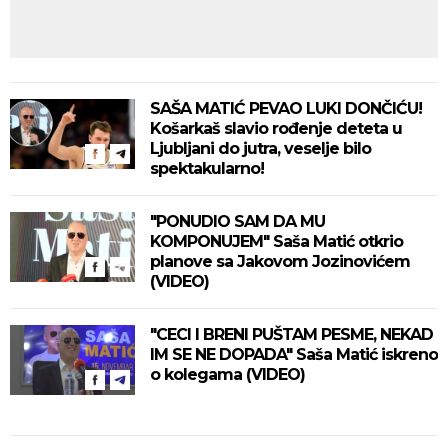
SAŠA MATIĆ PEVAO LUKI DONČIĆU!
Košarkaš slavio rođenje deteta u
Ljubljani do jutra, veselje bilo
spektakularno!
"PONUDIO SAM DA MU
KOMPONUJEM" Saša Matić otkrio
planove sa Jakovom Jozinovićem
(VIDEO)
"CECI I BRENI PUŠTAM PESME, NEKAD
IM SE NE DOPADA" Saša Matić iskreno
o kolegama (VIDEO)