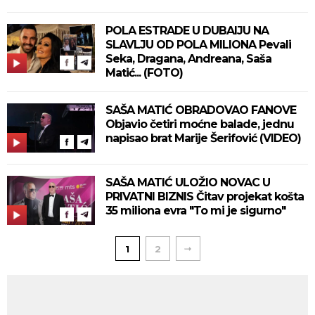
treba"
POLA ESTRADE U DUBAIJU NA
SLAVLJU OD POLA MILIONA Pevali
Seka, Dragana, Andreana, Saša
Matić... (FOTO)
SAŠA MATIĆ OBRADOVAO FANOVE
Objavio četiri moćne balade, jednu
napisao brat Marije Šerifović (VIDEO)
SAŠA MATIĆ ULOŽIO NOVAC U
PRIVATNI BIZNIS Čitav projekat košta
35 miliona evra "To mi je sigurno"
1
2