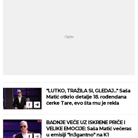
"LUTKO, TRAŽILA SI, GLEDAJ..." Saša
Matić otkrio detalje 18. rođendana
ćerke Tare, evo šta mu je rekla
BADNJE VEČE UZ ISKRENE PRIČE I
VELIKE EMOCIJE: Saša Matić večeras
u emisiji "In3gantno" na K1