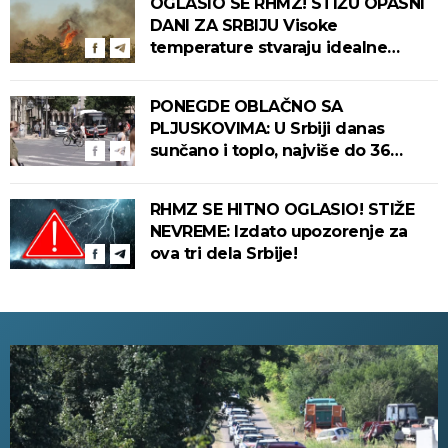
OGLASIO SE RHMZ! STIŽU OPASNI
DANI ZA SRBIJU Visoke
temperature stvaraju idealne
uslove za izbijanje i širenje požara!
PONEGDE OBLAČNO SA
PLJUSKOVIMA: U Srbiji danas
sunčano i toplo, najviše do 36
stepeni!
RHMZ SE HITNO OGLASIO! STIŽE
NEVREME: Izdato upozorenje za
ova tri dela Srbije!