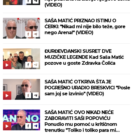
(VIDEO)
SAŠA MATIĆ PRIZNAO ISTINU O
ĆERKI: "Nikad mi nije bilo teže, gore
nego Arena!" (VIDEO)
ĐURĐEVDANSKI SUSRET DVE
MUZIČKE LEGENDE Kad Saša Matić
pozove u goste Zdravka Čolića
SAŠA MATIĆ OTKRIVA ŠTA JE
POGREŠNO URADIO BRESKVICI "Posle
sam joj se izvinio" (VIDEO)
SAŠA MATIĆ OVO NIKAD NEĆE
ZABORAVITI SAŠI POPOVIĆU
Ponudio mu pomoć u kritičnom
trenutku "Toliko i toliko para mi