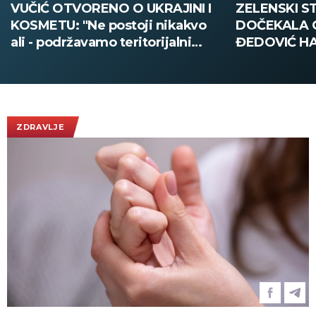
ZELENSKI STIGAO U BEOGRAD,
VELIKA POLI
DOČEKALA GA MINISTARKA
SMEDEREVU:
ĐEDOVIĆ HANDANOVIĆ:
pola tone dr
Predsednik Ukrajine prvi put u
poseti Srbiji - sutra sastanak sa
Vučićem! (FOTO/VIDEO)
ZDRAVLJE