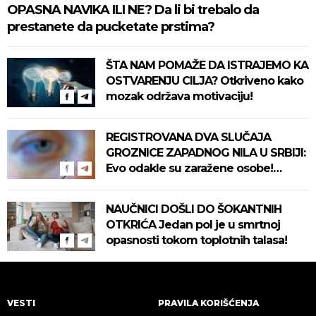
OPASNA NAVIKA ILI NE? Da li bi trebalo da
prestanete da pucketate prstima?
ŠTA NAM POMAŽE DA ISTRAJEMO KA
OSTVARENJU CILJA? Otkriveno kako
mozak održava motivaciju!
REGISTROVANA DVA SLUČAJA
GROZNICE ZAPADNOG NILA U SRBIJI:
Evo odakle su zaražene osobe!
Pročitajte na vreme savete "Batuta"
za zaštitu!
NAUČNICI DOŠLI DO ŠOKANTNIH
OTKRIĆA Jedan pol je u smrtnoj
opasnosti tokom toplotnih talasa!
VESTI
PRAVILA KORIŠĆENJA