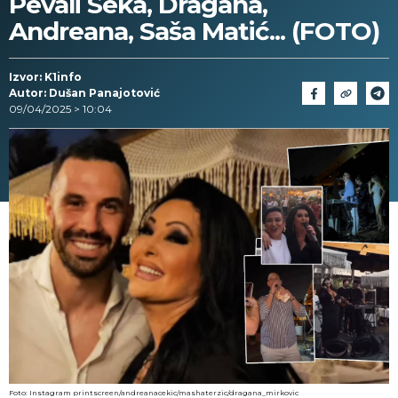
Pevali Seka, Dragana,
Andreana, Saša Matić... (FOTO)
Izvor: K1info
Autor: Dušan Panajotović
09/04/2025 > 10:04
Foto: Instagram printscreen/andreanacekic/mashaterzic/dragana_mirkovic