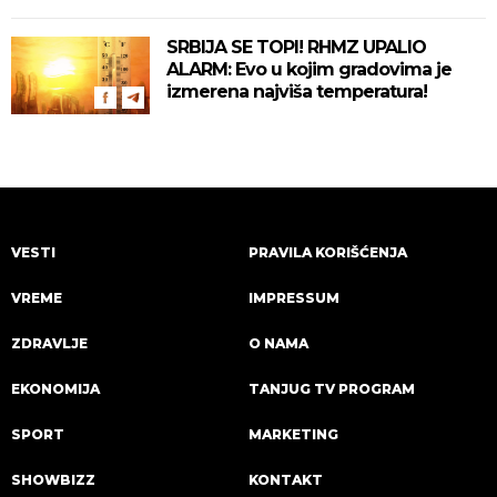
SRBIJA SE TOPI! RHMZ UPALIO
ALARM: Evo u kojim gradovima je
izmerena najviša temperatura!
VESTI
PRAVILA KORIŠĆENJA
VREME
IMPRESSUM
ZDRAVLJE
O NAMA
EKONOMIJA
TANJUG TV PROGRAM
SPORT
MARKETING
SHOWBIZZ
KONTAKT