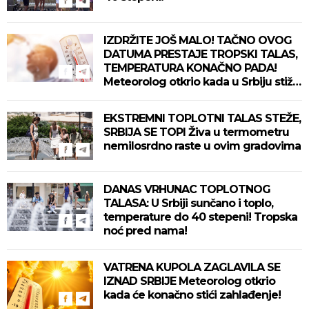
IZDRŽITE JOŠ MALO! TAČNO OVOG
DATUMA PRESTAJE TROPSKI TALAS,
TEMPERATURA KONAČNO PADA!
Meteorolog otkrio kada u Srbiju stiže
zahlađenje!
EKSTREMNI TOPLOTNI TALAS STEŽE,
SRBIJA SE TOPI Živa u termometru
nemilosrdno raste u ovim gradovima
DANAS VRHUNAC TOPLOTNOG
TALASA: U Srbiji sunčano i toplo,
temperature do 40 stepeni! Tropska
noć pred nama!
VATRENA KUPOLA ZAGLAVILA SE
IZNAD SRBIJE Meteorolog otkrio
kada će konačno stići zahlađenje!