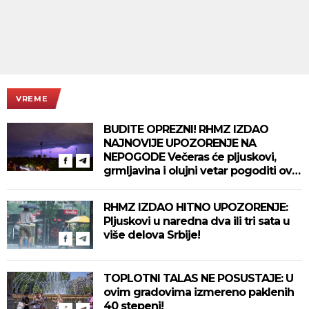
VREME
BUDITE OPREZNI! RHMZ IZDAO
NAJNOVIJE UPOZORENJE NA
NEPOGODE Večeras će pljuskovi,
grmljavina i olujni vetar pogoditi ove
delove zemlje!
RHMZ IZDAO HITNO UPOZORENJE:
Pljuskovi u naredna dva ili tri sata u
više delova Srbije!
TOPLOTNI TALAS NE POSUSTAJE: U
ovim gradovima izmereno paklenih
40 stepeni!