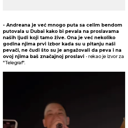
- Andreana je već mnogo puta sa celim bendom
putovala u Dubai kako bi pevala na proslavama
naših ljudi koji tamo žive. Ona je već nekoliko
godina njima prvi izbor kada su u pitanju naši
pevači, ne čudi što su je angažovali da peva i na
ovoj njima baš značajnoj proslavi
- rekao je izvor za
"Telegraf".