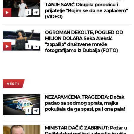
TANJE SAVIĆ Okupila porodicu i
prijatelje "Bojim se da ne zaplačem"
(VIDEO)
OGROMAN DEKOLTE, POGLED OD
MILION DOLARA Seka Aleksić
"zapalila" društvene mreže
fotografijama iz Dubaija (FOTO)
VESTI
NEZAPAMĆENA TRAGEDIJA: Dečak
padao sa sedmog sprata, majka
pokušala da ga spasi, pa i ona pala!
MINISTAR DAČIĆ ZABRINUT: Požar u
Deliblatskoj peščari zahvatio je više