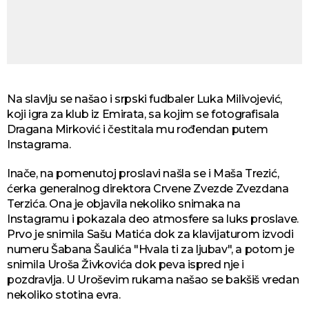
Na slavlju se našao i srpski fudbaler Luka Milivojević,
koji igra za klub iz Emirata, sa kojim se fotografisala
Dragana Mirković i čestitala mu rođendan putem
Instagrama.
Inače, na pomenutoj proslavi našla se i Maša Trezić,
ćerka generalnog direktora Crvene Zvezde Zvezdana
Terzića. Ona je objavila nekoliko snimaka na
Instagramu i pokazala deo atmosfere sa luks proslave.
Prvo je snimila Sašu Matića dok za klavijaturom izvodi
numeru Šabana Šaulića "Hvala ti za ljubav", a potom je
snimila Uroša Živkovića dok peva ispred nje i
pozdravlja. U Uroševim rukama našao se bakšiš vredan
nekoliko stotina evra.