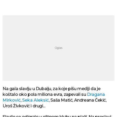
Na gala slavlju u Dubaiju, za koje pišu mediji da je
koštalo oko pola miliona evra, zapevali su
Dragana
Mirković
,
Seka Aleksić
, Saša Matić, Andreana Čekić,
Uroš Živković i drugi...
Slavlje se odigralo u elitnom klubu na plaži. Na proslavi