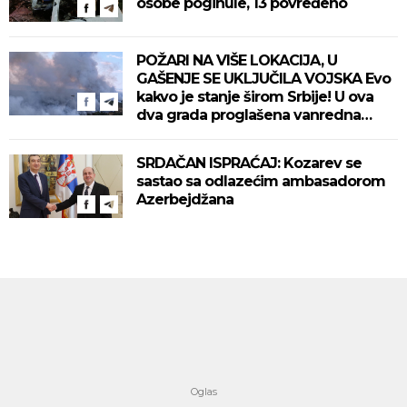
osobe poginule, 13 povređeno
POŽARI NA VIŠE LOKACIJA, U
GAŠENJE SE UKLJUČILA VOJSKA Evo
kakvo je stanje širom Srbije! U ova
dva grada proglašena vanredna
situacija! (VIDEO)
SRDAČAN ISPRAĆAJ: Kozarev se
sastao sa odlazećim ambasadorom
Azerbejdžana