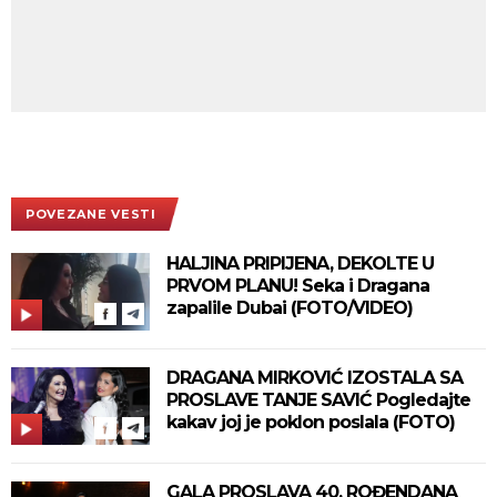
POVEZANE VESTI
HALJINA PRIPIJENA, DEKOLTE U
PRVOM PLANU! Seka i Dragana
zapalile Dubai (FOTO/VIDEO)
DRAGANA MIRKOVIĆ IZOSTALA SA
PROSLAVE TANJE SAVIĆ Pogledajte
kakav joj je poklon poslala (FOTO)
GALA PROSLAVA 40. ROĐENDANA