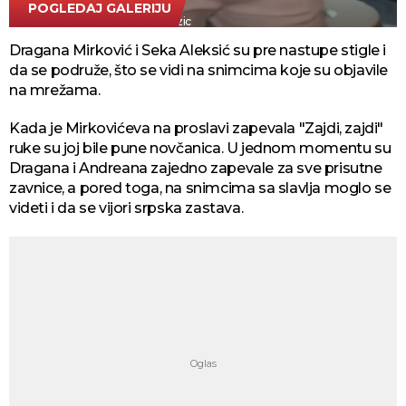
POGLEDAJ GALERIJU
Instagram printscreen/mashaterzic
Dragana Mirković i Seka Aleksić su pre nastupe stigle i
da se podruže, što se vidi na snimcima koje su objavile
na mrežama.
Kada je Mirkovićeva na proslavi zapevala "Zajdi, zajdi"
ruke su joj bile pune novčanica. U jednom momentu su
Dragana i Andreana zajedno zapevale za sve prisutne
zavnice, a pored toga, na snimcima sa slavlja moglo se
videti i da se vijori srpska zastava.