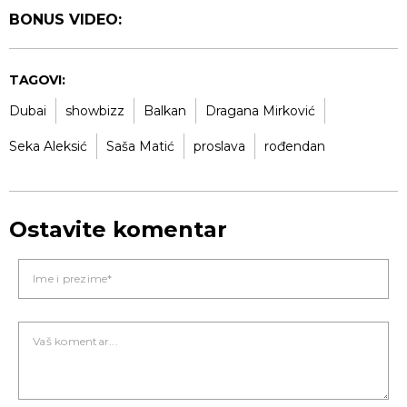
BONUS VIDEO:
TAGOVI:
Dubai
showbizz
Balkan
Dragana Mirković
Seka Aleksić
Saša Matić
proslava
rođendan
Ostavite komentar