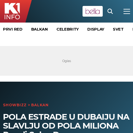
PRVI RED
BALKAN
CELEBRITY
DISPLAY
SVET
SHOWBIZZ
>
BALKAN
POLA ESTRADE U DUBAIJU NA
SLAVLJU OD POLA MILIONA