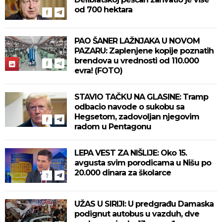
od 700 hektara
PAO ŠANER LAŽNJAKA U NOVOM
PAZARU: Zaplenjene kopije poznatih
brendova u vrednosti od 110.000
evra! (FOTO)
STAVIO TAČKU NA GLASINE: Tramp
odbacio navode o sukobu sa
Hegsetom, zadovoljan njegovim
radom u Pentagonu
LEPA VEST ZA NIŠLIJE: Oko 15.
avgusta svim porodicama u Nišu po
20.000 dinara za školarce
UŽAS U SIRIJI: U predgrađu Damaska
podignut autobus u vazduh, dve