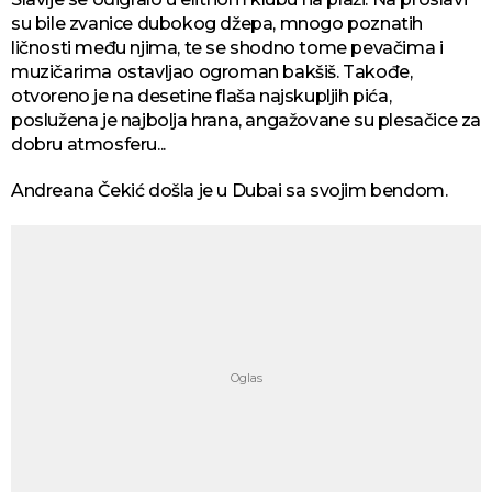
su bile zvanice dubokog džepa, mnogo poznatih
ličnosti među njima, te se shodno tome pevačima i
muzičarima ostavljao ogroman bakšiš. Takođe,
otvoreno je na desetine flaša najskupljih pića,
poslužena je najbolja hrana, angažovane su plesačice za
dobru atmosferu...
Andreana Čekić došla je u Dubai sa svojim bendom.