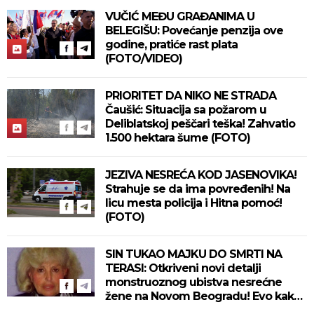
VUČIĆ MEĐU GRAĐANIMA U
BELEGIŠU: Povećanje penzija ove
godine, pratiće rast plata
(FOTO/VIDEO)
PRIORITET DA NIKO NE STRADA
Čaušić: Situacija sa požarom u
Deliblatskoj peščari teška! Zahvatio
1.500 hektara šume (FOTO)
JEZIVA NESREĆA KOD JASENOVIKA!
Strahuje se da ima povređenih! Na
licu mesta policija i Hitna pomoć!
(FOTO)
SIN TUKAO MAJKU DO SMRTI NA
TERASI: Otkriveni novi detalji
monstruoznog ubistva nesrećne
žene na Novom Beogradu! Evo kako
se ubica branio!