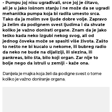
- Pumpu joj nisu ugrađivali, srce joj je čitavo,
ali je u jako lošnom stanju i ne može da se ugradi
mehanička pumpa koja bi radila umesto srca.
Tako da ja molim sve ljude dobre volje. Zapravo
ja želim da podignem svest ljudima i da shvate
koliko je važno donirati organe. Znam da je jako
teško kada neko izgubi nekog svog, ali od
jednog čoveka može se spasiti više života. Zašto
to nešto ne bi kucalo u nekome, ili bubreg radio
da neko ne bude na dijaliziji, ili slezina, ili
pankreas, bilo šta, bilo koji organ. Zar nije to
bolje nego da istruli u zemlji - kaže ona.
Danijela je majka koja želi da podigne svest o tome
koliko je važno doniranje organa.