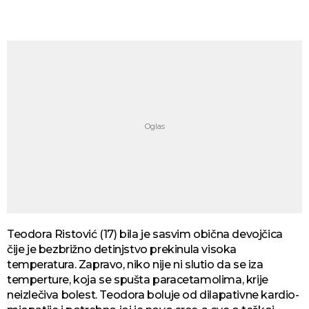
Teodora Ristović (17) bila je sasvim obična devojčica
čije je bezbrižno detinjstvo prekinula visoka
temperatura. Zapravo, niko nije ni slutio da se iza
temperture, koja se spušta paracetamolima, krije
neizlečiva bolest. Teodora boluje od dilapativne kardio-