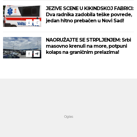
JEZIVE SCENE U KIKINDSKOJ FABRICI:
Dva radnika zadobila teške povrede,
jedan hitno prebačen u Novi Sad!
NAORUŽAJTE SE STRPLJENJEM: Srbi
masovno krenuli na more, potpuni
kolaps na graničnim prelazima!