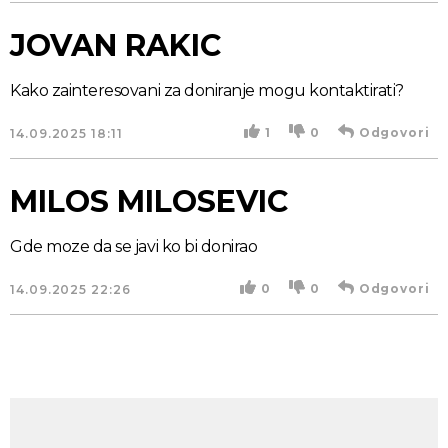
JOVAN RAKIC
Kako zainteresovani za doniranje mogu kontaktirati?
1
0
Odgovori
14.09.2025
18:11
MILOS MILOSEVIC
Gde moze da se javi ko bi donirao
0
0
Odgovori
14.09.2025
22:26