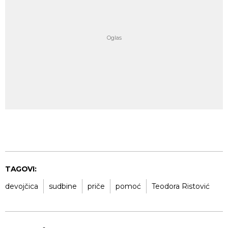
TAGOVI:
devojčica
sudbine
priče
pomoć
Teodora Ristović