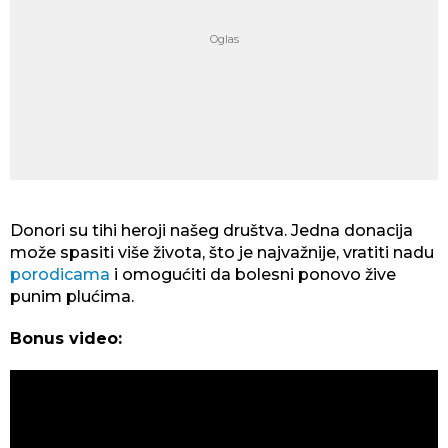
Donori su tihi heroji našeg društva. Jedna donacija
može spasiti više života, što je najvažnije, vratiti nadu
porodicama
i omogućiti da bolesni ponovo žive
punim plućima.
Bonus video: