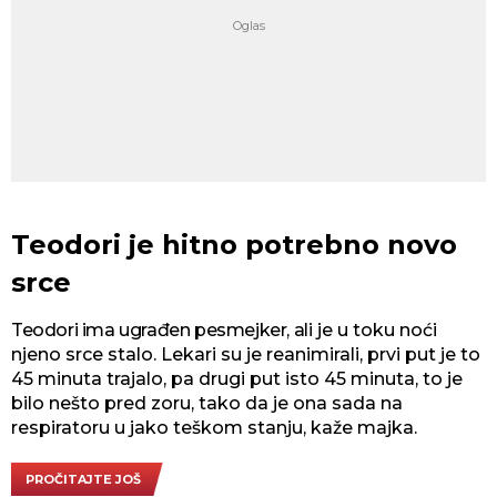
Teodori je hitno potrebno novo
srce
Teodori ima ugrađen pesmejker, a
li je u toku noći
njeno srce stalo. Lekari su je reanimirali, prvi put je to
45 minuta trajalo, pa drugi put isto 45 minuta, to je
bilo nešto pred zoru, tako da je ona sada na
respiratoru u jako teškom stanju, kaže majka.
PROČITAJTE JOŠ