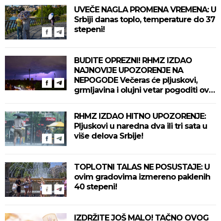
UVEČE NAGLA PROMENA VREMENA: U
Srbiji danas toplo, temperature do 37
stepeni!
BUDITE OPREZNI! RHMZ IZDAO
NAJNOVIJE UPOZORENJE NA
NEPOGODE Večeras će pljuskovi,
grmljavina i olujni vetar pogoditi ove
delove zemlje!
RHMZ IZDAO HITNO UPOZORENJE:
Pljuskovi u naredna dva ili tri sata u
više delova Srbije!
TOPLOTNI TALAS NE POSUSTAJE: U
ovim gradovima izmereno paklenih
40 stepeni!
IZDRŽITE JOŠ MALO! TAČNO OVOG