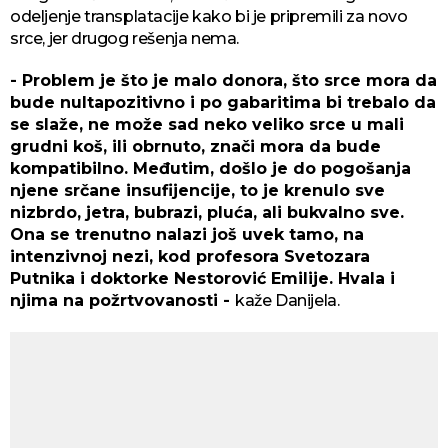
odeljenje transplatacije kako bi je pripremili za novo
srce, jer drugog rešenja nema.
- Problem je što je malo donora, što srce mora da
bude nultapozitivno i po gabaritima bi trebalo da
se slaže, ne može sad neko veliko srce u mali
grudni koš, ili obrnuto, znači mora da bude
kompatibilno. Međutim, došlo je do pogošanja
njene srčane insufijencije, to je krenulo sve
nizbrdo, jetra, bubrazi, pluća, ali bukvalno sve.
Ona se trenutno nalazi još uvek tamo, na
intenzivnoj nezi, kod profesora Svetozara
Putnika i doktorke Nestorović Emilije. Hvala i
njima na požrtvovanosti -
kaže Danijela.