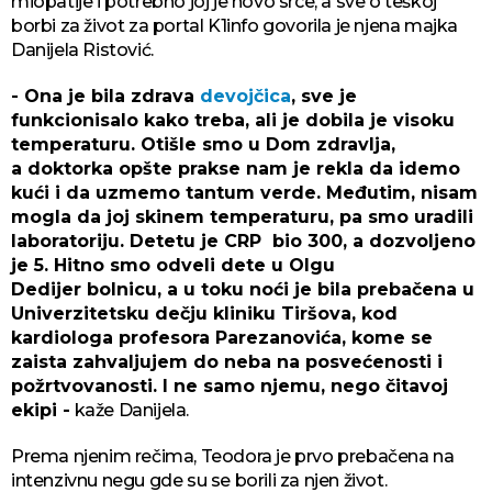
miopatije i potrebno joj je novo srce, a sve o teškoj
borbi za život za portal K1info govorila je njena majka
Danijela Ristović.
- Ona je bila zdrava
devojčica
, sve je
funkcionisalo kako treba, ali je dobila je visoku
temperaturu. Otišle smo u Dom zdravlja,
a doktorka opšte prakse nam je rekla da idemo
kući i da uzmemo tantum verde. Međutim, nisam
mogla da joj skinem temperaturu, pa smo uradili
laboratoriju. Detetu je CRP bio 300, a dozvoljeno
je 5. Hitno smo odveli dete u Olgu
Dedijer bolnicu, a u toku noći je bila prebačena u
Univerzitetsku dečju kliniku Tiršova, kod
kardiologa profesora Parezanovića, kome se
zaista zahvaljujem do neba na posvećenosti i
požrtvovanosti. I ne samo njemu, nego čitavoj
ekipi -
kaže Danijela.
Prema njenim rečima, Teodora je prvo prebačena na
intenzivnu negu gde su se borili za njen život.