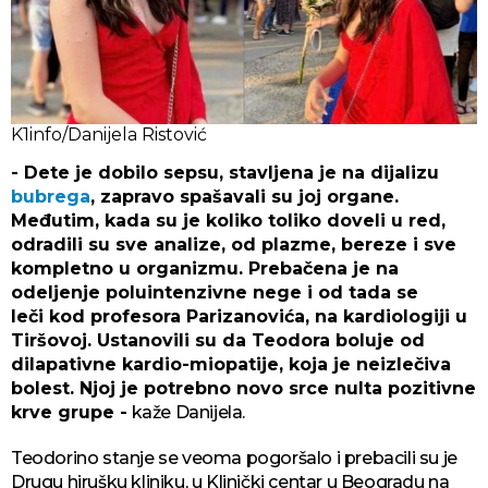
K1info/Danijela Ristović
- Dete je dobilo sepsu, stavljena je na dijalizu
bubrega
, zapravo spašavali su joj organe.
Međutim, kada su je koliko toliko doveli u red,
odradili su sve analize, od plazme, bereze i sve
kompletno u organizmu. Prebačena je na
odeljenje poluintenzivne nege i od tada se
leči kod profesora Parizanovića, na kardiologiji u
Tiršovoj. Ustanovili su da Teodora boluje od
dilapativne kardio-miopatije, koja je neizlečiva
bolest. Njoj je potrebno novo srce nulta pozitivne
krve grupe -
kaže Danijela.
Teodorino stanje se veoma pogoršalo i prebacili su je
Drugu hirušku kliniku, u Klinički centar u Beogradu na