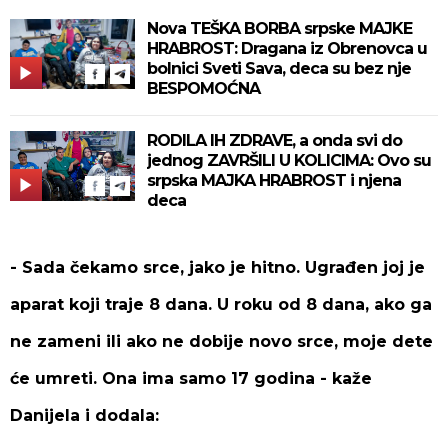
Nova TEŠKA BORBA srpske MAJKE
HRABROST: Dragana iz Obrenovca u
bolnici Sveti Sava, deca su bez nje
BESPOMOĆNA
RODILA IH ZDRAVE, a onda svi do
jednog ZAVRŠILI U KOLICIMA: Ovo su
srpska MAJKA HRABROST i njena
deca
- Sada čekamo srce, jako je hitno. Ugrađen joj je
aparat koji traje 8 dana. U roku od 8 dana, ako ga
ne zameni ili ako ne dobije novo srce, moje dete
će umreti. Ona ima samo 17 godina -
kaže
Danijela i dodala: