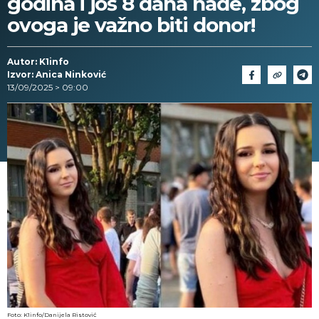
godina i još 8 dana nade, zbog
ovoga je važno biti donor!
Autor: K1info
Izvor: Anica Ninković
13/09/2025 > 09:00
Foto: K1info/Danijela Ristović