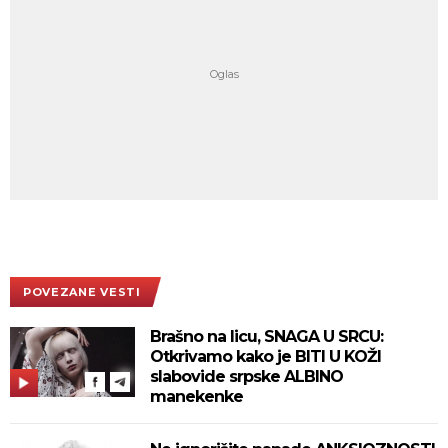
POVEZANE VESTI
Brašno na licu, SNAGA U SRCU:
Otkrivamo kako je BITI U KOŽI
slabovide srpske ALBINO
manekenke