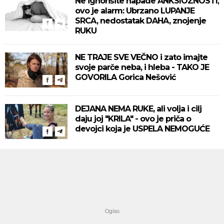
Ne ignorišite napade ANKSIOZNOSTI,
ovo je alarm: Ubrzano LUPANJE
SRCA, nedostatak DAHA, znojenje
RUKU
NE TRAJE SVE VEČNO i zato imajte
svoje parče neba, i hleba - TAKO JE
GOVORILA Gorica Nešović
DEJANA NEMA RUKE, ali volja i cilj
daju joj "KRILA" - ovo je priča o
devojci koja je USPELA NEMOGUĆE