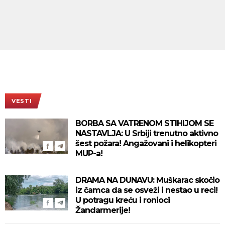
VESTI
BORBA SA VATRENOM STIHIJOM SE
NASTAVLJA: U Srbiji trenutno aktivno
šest požara! Angažovani i helikopteri
MUP-a!
DRAMA NA DUNAVU: Muškarac skočio
iz čamca da se osveži i nestao u reci!
U potragu kreću i ronioci
Žandarmerije!