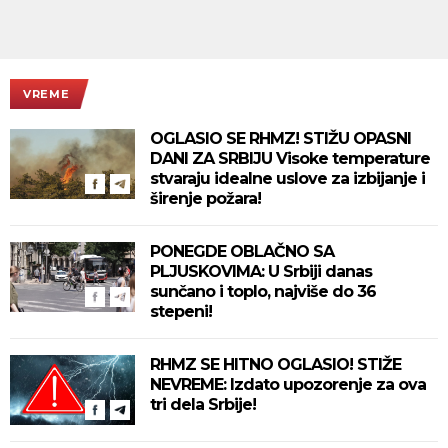
VREME
OGLASIO SE RHMZ! STIŽU OPASNI
DANI ZA SRBIJU Visoke temperature
stvaraju idealne uslove za izbijanje i
širenje požara!
PONEGDE OBLAČNO SA
PLJUSKOVIMA: U Srbiji danas
sunčano i toplo, najviše do 36
stepeni!
RHMZ SE HITNO OGLASIO! STIŽE
NEVREME: Izdato upozorenje za ova
tri dela Srbije!